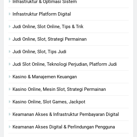
Infrastruktur & Optimasi Sistem
Infrastruktur Platform Digital
Judi Online, Slot Online, Tips & Trik
Judi Online, Slot, Strategi Permainan
Judi Online, Slot, Tips Judi
Judi Slot Online, Teknologi Perjudian, Platform Judi
Kasino & Manajemen Keuangan
Kasino Online, Mesin Slot, Strategi Permainan
Kasino Online, Slot Games, Jackpot
Keamanan Akses & Infrastruktur Pembayaran Digital
Keamanan Akses Digital & Perlindungan Pengguna