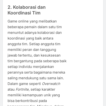
2. Kolaborasi dan
Koordinasi Tim
Game online yang melibatkan
beberapa pemain dalam satu tim
menuntut adanya kolaborasi dan
koordinasi yang baik antara
anggota tim. Setiap anggota tim
memiliki peran dan tanggung
jawab tertentu, dan kesuksesan
tim bergantung pada seberapa baik
setiap individu menjalankan
perannya serta bagaimana mereka
saling mendukung satu sama lain.
Dalam game seperti
Overwatch
atau
Fortnite
, setiap karakter
memiliki kemampuan unik yang
bisa berkontribusi pada