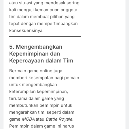
atau situasi yang mendesak sering
kali menguji kemampuan anggota
tim dalam membuat pilihan yang
tepat dengan mempertimbangkan
konsekuensinya.
5. Mengembangkan
Kepemimpinan dan
Kepercayaan dalam Tim
Bermain game online juga
memberi kesempatan bagi pemain
untuk mengembangkan
keterampilan kepemimpinan,
terutama dalam game yang
membutuhkan pemimpin untuk
mengarahkan tim, seperti dalam
game
MOBA
atau
Battle Royale
.
Pemimpin dalam game ini harus