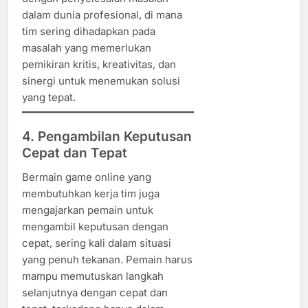
dalam dunia profesional, di mana
tim sering dihadapkan pada
masalah yang memerlukan
pemikiran kritis, kreativitas, dan
sinergi untuk menemukan solusi
yang tepat.
4. Pengambilan Keputusan
Cepat dan Tepat
Bermain game online yang
membutuhkan kerja tim juga
mengajarkan pemain untuk
mengambil keputusan dengan
cepat, sering kali dalam situasi
yang penuh tekanan. Pemain harus
mampu memutuskan langkah
selanjutnya dengan cepat dan