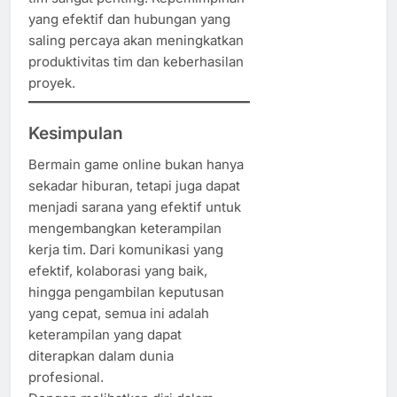
yang efektif dan hubungan yang
saling percaya akan meningkatkan
produktivitas tim dan keberhasilan
proyek.
Kesimpulan
Bermain game online bukan hanya
sekadar hiburan, tetapi juga dapat
menjadi sarana yang efektif untuk
mengembangkan keterampilan
kerja tim. Dari komunikasi yang
efektif, kolaborasi yang baik,
hingga pengambilan keputusan
yang cepat, semua ini adalah
keterampilan yang dapat
diterapkan dalam dunia
profesional.