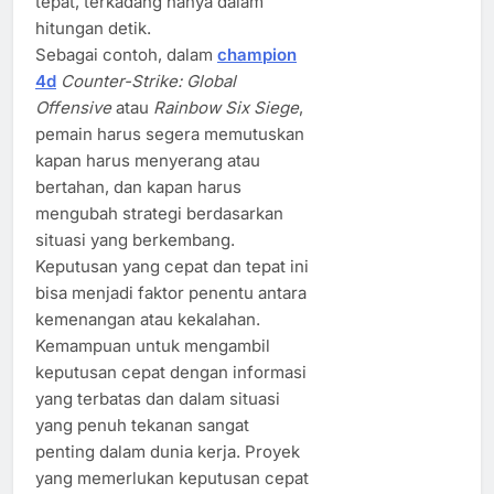
tepat, terkadang hanya dalam
hitungan detik.
Sebagai contoh, dalam
champion
4d
Counter-Strike: Global
Offensive
atau
Rainbow Six Siege
,
pemain harus segera memutuskan
kapan harus menyerang atau
bertahan, dan kapan harus
mengubah strategi berdasarkan
situasi yang berkembang.
Keputusan yang cepat dan tepat ini
bisa menjadi faktor penentu antara
kemenangan atau kekalahan.
Kemampuan untuk mengambil
keputusan cepat dengan informasi
yang terbatas dan dalam situasi
yang penuh tekanan sangat
penting dalam dunia kerja. Proyek
yang memerlukan keputusan cepat