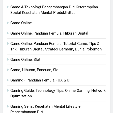
Game & Teknologi Pengembangan Diri Keterampilan
Sosial Kesehatan Mental Produktivitas
Game Online
Game Online, Panduan Pemula, Hiburan Digital
Game Online, Panduan Pemula, Tutorial Game, Tips &
Trik, Hiburan Digital, Strategi Bermain, Dunia Pokémon
Game Online, Slot
Game, Hiburan, Panduan, Slot
Gaming • Panduan Pemula • UX & UI
Gaming Guide, Technology Tips, Online Gaming, Network
Optimization
Gaming Sehat Kesehatan Mental Lifestyle
Pengembangan Diri