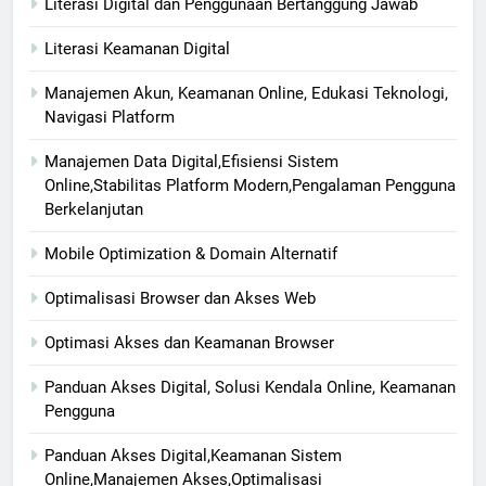
Literasi Digital dan Penggunaan Bertanggung Jawab
Literasi Keamanan Digital
Manajemen Akun, Keamanan Online, Edukasi Teknologi,
Navigasi Platform
Manajemen Data Digital,Efisiensi Sistem
Online,Stabilitas Platform Modern,Pengalaman Pengguna
Berkelanjutan
Mobile Optimization & Domain Alternatif
Optimalisasi Browser dan Akses Web
Optimasi Akses dan Keamanan Browser
Panduan Akses Digital, Solusi Kendala Online, Keamanan
Pengguna
Panduan Akses Digital,Keamanan Sistem
Online,Manajemen Akses,Optimalisasi