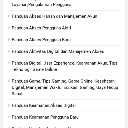
Layanan,Pengalaman Pengguna
Panduan Akses Harian dan Manajemen Akun
Panduan Akses Pengguna Aktif
Panduan Akses Pengguna Baru
Panduan Aktivitas Digital dan Manajemen Akses
Panduan Digital, User Experience, Keamanan Akun, Tips
Teknologi, Game Online
Panduan Game, Tips Gaming, Game Online, Kesehatan
Digital, Manajemen Waktu, Edukasi Gaming, Gaya Hidup
Sehat
Panduan Keamanan Akses Digital
Panduan Keamanan Pengguna Baru