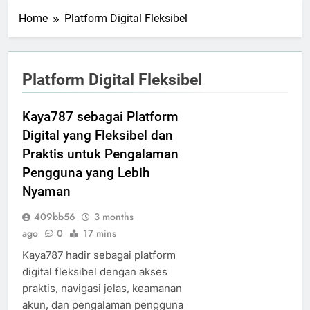
Home
Platform Digital Fleksibel
Platform Digital Fleksibel
Kaya787 sebagai Platform
Digital yang Fleksibel dan
Praktis untuk Pengalaman
Pengguna yang Lebih
Nyaman
409bb56
3 months
ago
0
17 mins
Kaya787 hadir sebagai platform
digital fleksibel dengan akses
praktis, navigasi jelas, keamanan
akun, dan pengalaman pengguna