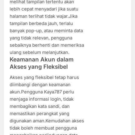
melihat tampilan tertentu akan
lebih cepat menyadari jika suatu
halaman terlihat tidak wajar.Jika
tampilan berbeda jauh, terlalu
banyak pop-up, atau meminta data
yang tidak relevan, pengguna
sebaiknya berhenti dan memeriksa
ulang sebelum melanjutkan.
Keamanan Akun dalam
Akses yang Fleksibel
Akses yang fleksibel tetap harus
diimbangi dengan keamanan
akun.Pengguna Kaya787 perlu
menjaga informasi login, tidak
membagikan kata sandi, dan
memastikan perangkat yang
digunakan aman.Kemudahan akses
tidak boleh membuat pengguna