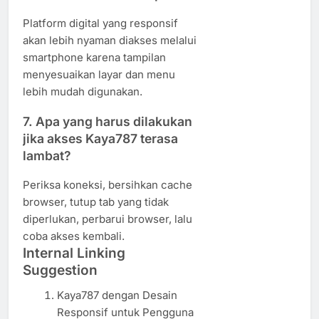
Platform digital yang responsif
akan lebih nyaman diakses melalui
smartphone karena tampilan
menyesuaikan layar dan menu
lebih mudah digunakan.
7. Apa yang harus dilakukan
jika akses Kaya787 terasa
lambat?
Periksa koneksi, bersihkan cache
browser, tutup tab yang tidak
diperlukan, perbarui browser, lalu
coba akses kembali.
Internal Linking
Suggestion
Kaya787 dengan Desain
Responsif untuk Pengguna