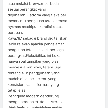
atau melalui browser berbeda
sesuai perangkat yang
digunakan.Platform yang fleksibel
membantu pengguna tetap merasa
nyaman meskipun kondisi akses
berubah.
Kaya787 sebagai brand digital akan
lebih relevan apabila pengalaman
pengguna tetap stabil di berbagai
perangkat.Fleksibilitas ini bukan
hanya soal tampilan yang bisa
menyesuaikan layar, tetapi juga
tentang alur penggunaan yang
mudah dipahami, menu yang
konsisten, dan informasi yang
tetap jelas.
Pengguna modern cenderung
mengutamakan efisiensi.Mereka
tidak ingin menghabiskan waktu