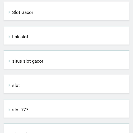
Slot Gacor
link slot
situs slot gacor
slot
slot 777