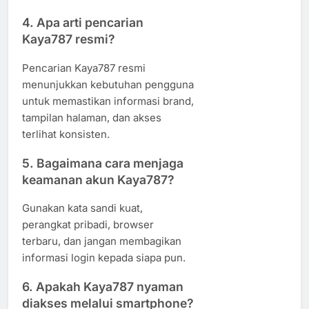
4. Apa arti pencarian
Kaya787 resmi?
Pencarian Kaya787 resmi
menunjukkan kebutuhan pengguna
untuk memastikan informasi brand,
tampilan halaman, dan akses
terlihat konsisten.
5. Bagaimana cara menjaga
keamanan akun Kaya787?
Gunakan kata sandi kuat,
perangkat pribadi, browser
terbaru, dan jangan membagikan
informasi login kepada siapa pun.
6. Apakah Kaya787 nyaman
diakses melalui smartphone?