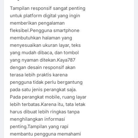
Tampilan responsif sangat penting
untuk platform digital yang ingin
memberikan pengalaman
fleksibel.Pengguna smartphone
membutuhkan halaman yang
menyesuaikan ukuran layar, teks
yang mudah dibaca, dan tombol
yang nyaman ditekan.Kaya787
dengan desain responsif akan
terasa lebih praktis karena
pengguna tidak perlu bergantung
pada satu jenis perangkat saja.
Pada perangkat mobile, ruang layar
lebih terbatas.Karena itu, tata letak
harus dibuat lebih ringkas tanpa
menghilangkan informasi
penting.Tampilan yang rapi
membantu pengguna memahami