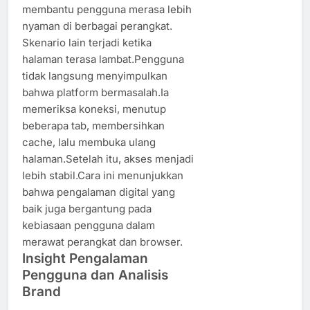
membantu pengguna merasa lebih
nyaman di berbagai perangkat.
Skenario lain terjadi ketika
halaman terasa lambat.Pengguna
tidak langsung menyimpulkan
bahwa platform bermasalah.Ia
memeriksa koneksi, menutup
beberapa tab, membersihkan
cache, lalu membuka ulang
halaman.Setelah itu, akses menjadi
lebih stabil.Cara ini menunjukkan
bahwa pengalaman digital yang
baik juga bergantung pada
kebiasaan pengguna dalam
merawat perangkat dan browser.
Insight Pengalaman
Pengguna dan Analisis
Brand