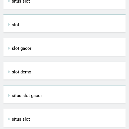
situs slot
slot
slot gacor
slot demo
situs slot gacor
situs slot