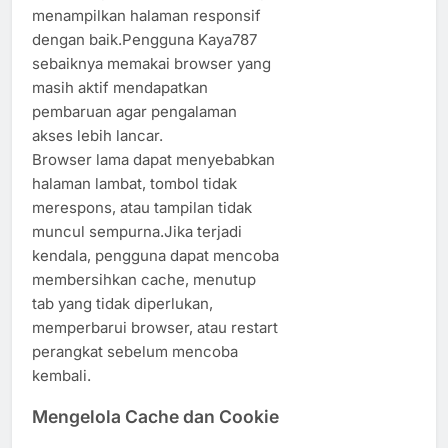
menampilkan halaman responsif
dengan baik.Pengguna Kaya787
sebaiknya memakai browser yang
masih aktif mendapatkan
pembaruan agar pengalaman
akses lebih lancar.
Browser lama dapat menyebabkan
halaman lambat, tombol tidak
merespons, atau tampilan tidak
muncul sempurna.Jika terjadi
kendala, pengguna dapat mencoba
membersihkan cache, menutup
tab yang tidak diperlukan,
memperbarui browser, atau restart
perangkat sebelum mencoba
kembali.
Mengelola Cache dan Cookie