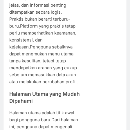
jelas, dan informasi penting
ditempatkan secara logis.
Praktis bukan berarti terburu-
buru.Platform yang praktis tetap
perlu memperhatikan keamanan,
konsistensi, dan
kejelasan.Pengguna sebaiknya
dapat menemukan menu utama
tanpa kesulitan, tetapi tetap
mendapatkan arahan yang cukup
sebelum memasukkan data akun
atau melakukan perubahan profil.
Halaman Utama yang Mudah
Dipahami
Halaman utama adalah titik awal
bagi pengguna baru.Dari halaman
ini, pengguna dapat mengenali