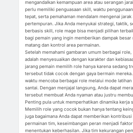
mengandalkan kemampuan area atau serangan jara
perlu memiliki penguasaan skill, waktu pengguna
tepat, serta pemahaman mendalam mengenai jarak
pertempuran. Jika Anda menyukai strategi, taktik, 
berbasis skill, role mage bisa menjadi pilihan terbai
bagi pemain yang ingin memberikan dampak besar 
matang dan kontrol area permainan.
Setelah memahami gambaran umum berbagai role, 
adalah menyesuaikan dengan karakter dan kebiasaa
jarang pemain memilih role hanya karena sedang tr
tersebut tidak cocok dengan gaya bermain mereka. 
waktu mencoba berbagai role melalui mode latihan
santai. Dengan menjajal langsung, Anda dapat mer
tersebut membuat Anda nyaman atau justru membua
Penting pula untuk memperhatikan dinamika kerja 
Memilih role yang cocok bukan hanya tentang keingi
juga bagaimana Anda dapat memberikan kontribusi 
permainan tim, keseimbangan peran menjadi fakto
menentukan keberhasilan. Jika tim kekurangan pem