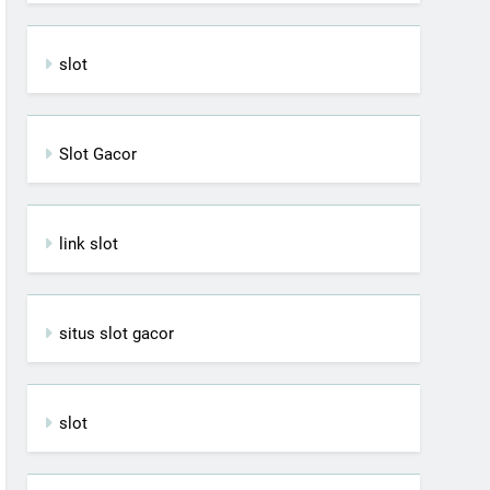
slot
Slot Gacor
link slot
situs slot gacor
slot