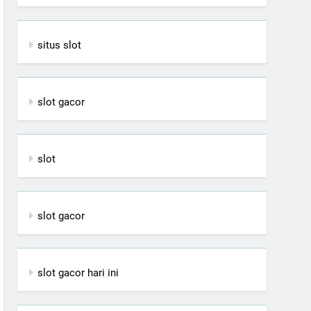
situs slot
slot gacor
slot
slot gacor
slot gacor hari ini