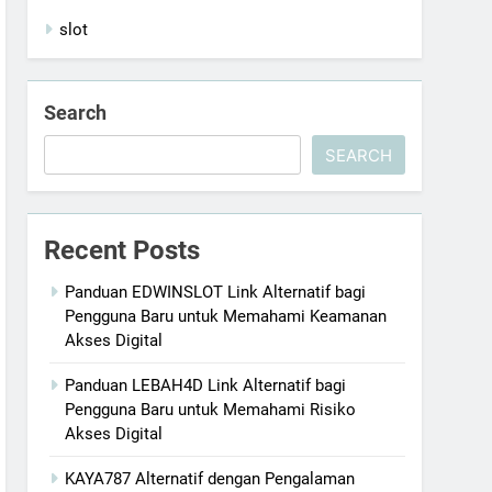
slot
Search
SEARCH
Recent Posts
Panduan EDWINSLOT Link Alternatif bagi
Pengguna Baru untuk Memahami Keamanan
Akses Digital
Panduan LEBAH4D Link Alternatif bagi
Pengguna Baru untuk Memahami Risiko
Akses Digital
KAYA787 Alternatif dengan Pengalaman