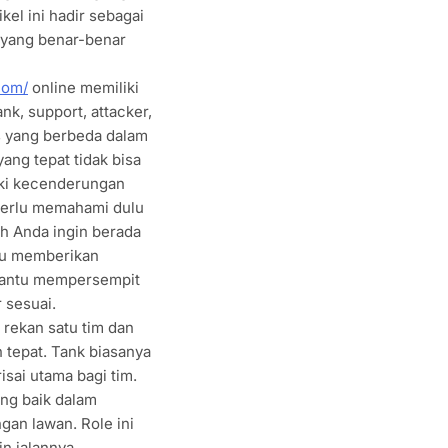
kel ini hadir sebagai
yang benar-benar
com/
online memiliki
ank, support, attacker,
s yang berbeda dalam
ng tepat tidak bisa
iki kecenderungan
perlu memahami dulu
h Anda ingin berada
tau memberikan
mbantu mempersempit
 sesuai.
 rekan satu tim dan
n tepat. Tank biasanya
isai utama bagi tim.
ang baik dalam
an lawan. Role ini
n jalannya