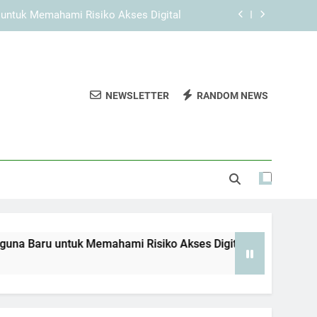
 untuk Memahami Risiko Akses Digital
man Akses yang Konsisten dan Terarah
7 Alternatif Tidak Terbuka Sempurna
NEWSLETTER
RANDOM NEWS
tuk Memahami Keamanan Akses Digital
 untuk Memahami Risiko Akses Digital
man Akses yang Konsisten dan Terarah
7 Alternatif Tidak Terbuka Sempurna
ntuk Memahami Risiko Akses Digital
KAYA787 Alternati
3 Weeks Ago