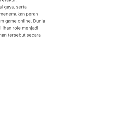
 gaya, serta
t menemukan peran
am game online. Dunia
lihan role menjadi
anan tersebut secara