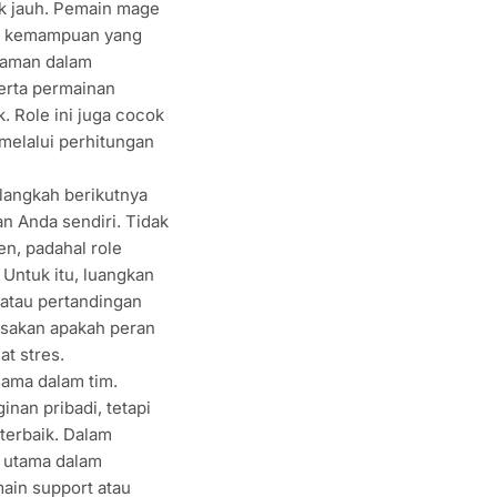
k jauh. Pemain mage
an kemampuan yang
 aman dalam
serta permainan
k. Role ini juga cocok
melalui perhitungan
langkah berikutnya
n Anda sendiri. Tidak
en, padahal role
Untuk itu, luangkan
 atau pertandingan
asakan apakah peran
t stres.
sama dalam tim.
nan pribadi, tetapi
terbaik. Dalam
r utama dalam
ain support atau