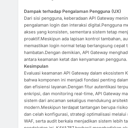
Dampak terhadap Pengalaman Pengguna (UX)
Dari sisi pengguna, keberadaan API Gateway menin
pengalaman login dan interaksi digital.Pengguna 
akses yang konsisten, sementara sistem tetap me
proaktif.Meskipun ada lapisan kontrol tambahan, aut
memastikan login normal tetap berlangsung cepat 
hambatan.Dengan demikian, API Gateway menghad
antara keamanan ketat dan kenyamanan pengguna.
Kesimpulan
Evaluasi keamanan API Gateway dalam ekosistem
bahwa komponen ini menjadi fondasi penting dal
dan efisiensi layanan.Dengan fitur autentikasi terpus
enkripsi, dan monitoring real-time, API Gateway 
sistem dari ancaman sekaligus mendukung arsitekt
modern.Meskipun terdapat tantangan berupa risiko
dan celah konfigurasi, strategi optimalisasi melalui
WAF, serta audit berkala menjadikan sistem lebih 
pendekatan ini, KAYA787 berhasil menghadirkan eko