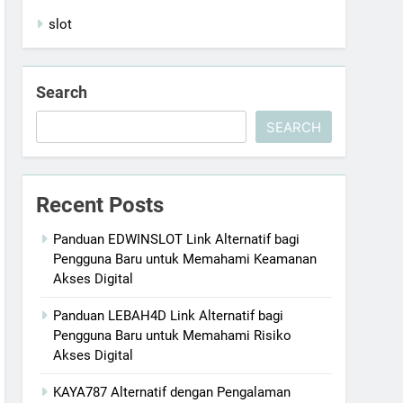
slot
Search
SEARCH
Recent Posts
Panduan EDWINSLOT Link Alternatif bagi
Pengguna Baru untuk Memahami Keamanan
Akses Digital
Panduan LEBAH4D Link Alternatif bagi
Pengguna Baru untuk Memahami Risiko
Akses Digital
KAYA787 Alternatif dengan Pengalaman