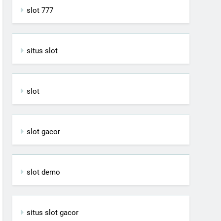
slot 777
situs slot
slot
slot gacor
slot demo
situs slot gacor