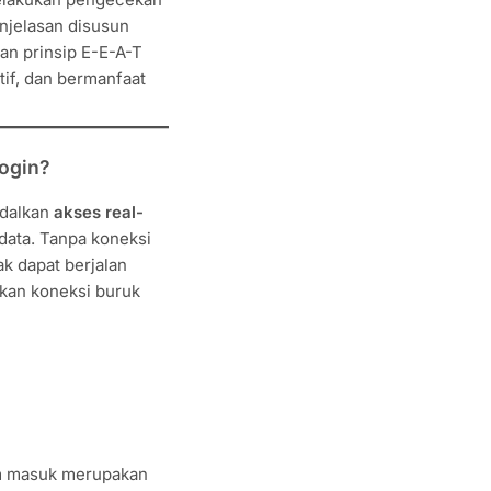
enjelasan disusun
an prinsip E-E-A-T
if, dan bermanfaat
Login?
ndalkan
akses real-
 data. Tanpa koneksi
ak dapat berjalan
kan koneksi buruk
um masuk merupakan