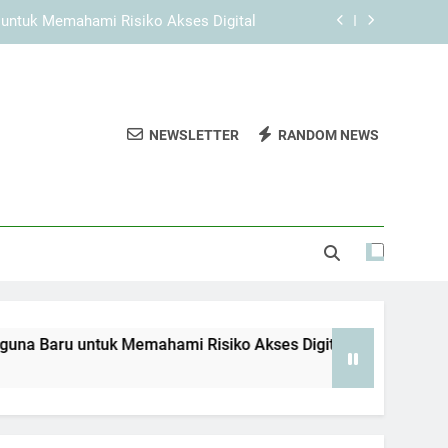
 untuk Memahami Risiko Akses Digital
man Akses yang Konsisten dan Terarah
7 Alternatif Tidak Terbuka Sempurna
NEWSLETTER
RANDOM NEWS
tuk Memahami Keamanan Akses Digital
 untuk Memahami Risiko Akses Digital
man Akses yang Konsisten dan Terarah
7 Alternatif Tidak Terbuka Sempurna
tuk Memahami Risiko Akses Digital
KAYA787 Alternatif
3 Weeks Ago