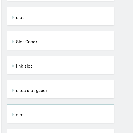
slot
Slot Gacor
link slot
situs slot gacor
slot