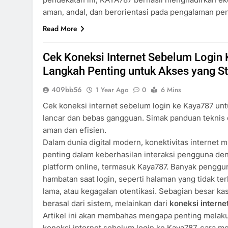
aman, andal, dan berorientasi pada pengalaman pe
Read More
Cek Koneksi Internet Sebelum Login
Langkah Penting untuk Akses yang St
409bb56
1 Year Ago
0
6 Mins
Cek koneksi internet sebelum login ke Kaya787 un
lancar dan bebas gangguan. Simak panduan teknis 
aman dan efisien.
Dalam dunia digital modern, konektivitas internet
penting dalam keberhasilan interaksi pengguna de
platform online, termasuk Kaya787. Banyak pengg
hambatan saat login, seperti halaman yang tidak ter
lama, atau kegagalan otentikasi. Sebagian besar kas
berasal dari sistem, melainkan dari
koneksi internet
Artikel ini akan membahas mengapa penting mela
koneksi internet sebelum login ke Kaya787, cara 