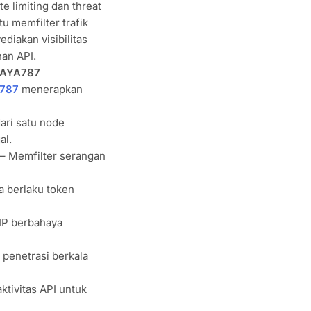
e limiting dan threat
u memfilter trafik
diakan visibilitas
an API.
 KAYA787
787
menerapkan
ari satu node
al.
– Memfilter serangan
 berlaku token
IP berbahaya
 penetrasi berkala
ktivitas API untuk