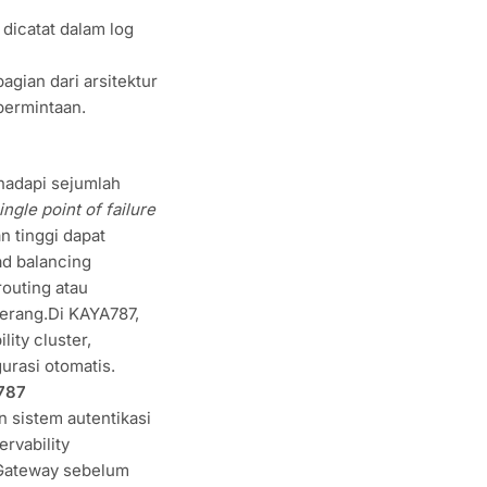
 dicatat dalam log
gian dari arsitektur
permintaan.
hadapi sejumlah
ingle point of failure
n tinggi dapat
ad balancing
routing atau
erang.Di KAYA787,
lity cluster,
urasi otomatis.
A787
 sistem autentikasi
rvability
I Gateway sebelum