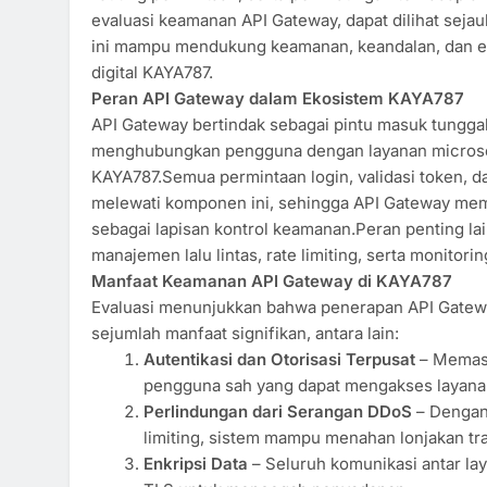
evaluasi keamanan API Gateway, dapat dilihat sejau
ini mampu mendukung keamanan, keandalan, dan ef
digital KAYA787.
Peran API Gateway dalam Ekosistem KAYA787
API Gateway bertindak sebagai pintu masuk tungga
menghubungkan pengguna dengan layanan microse
KAYA787.Semua permintaan login, validasi token, d
melewati komponen ini, sehingga API Gateway memil
sebagai lapisan kontrol keamanan.Peran penting lai
manajemen lalu lintas, rate limiting, serta monitori
Manfaat Keamanan API Gateway di KAYA787
Evaluasi menunjukkan bahwa penerapan API Gate
sejumlah manfaat signifikan, antara lain:
Autentikasi dan Otorisasi Terpusat
– Memast
pengguna sah yang dapat mengakses layana
Perlindungan dari Serangan DDoS
– Dengan
limiting, sistem mampu menahan lonjakan tr
Enkripsi Data
– Seluruh komunikasi antar l