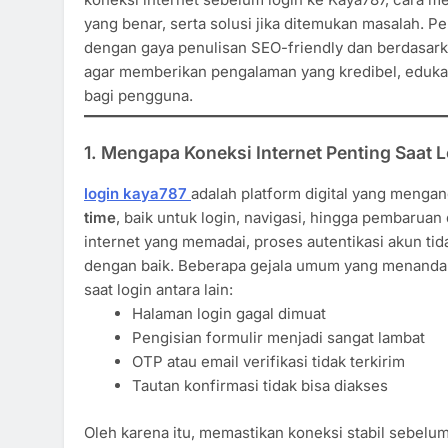
yang benar, serta solusi jika ditemukan masalah. P
dengan gaya penulisan SEO-friendly dan berdasark
agar memberikan pengalaman yang kredibel, edukat
bagi pengguna.
1. Mengapa Koneksi Internet Penting Saat 
login kaya787
adalah platform digital yang menga
time
, baik untuk login, navigasi, hingga pembaruan
internet yang memadai, proses autentikasi akun tid
dengan baik. Beberapa gejala umum yang menanda
saat login antara lain:
Halaman login gagal dimuat
Pengisian formulir menjadi sangat lambat
OTP atau email verifikasi tidak terkirim
Tautan konfirmasi tidak bisa diakses
Oleh karena itu, memastikan koneksi stabil sebel