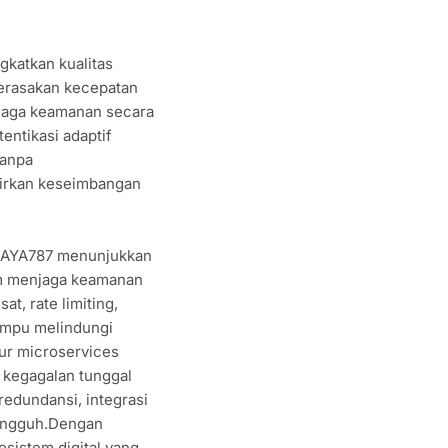
gkatkan kualitas
merasakan kecepatan
njaga keamanan secara
entikasi adaptif
tanpa
irkan keseimbangan
 KAYA787 menunjukkan
am menjaga keamanan
at, rate limiting,
mampu melindungi
ur microservices
 kegagalan tunggal
 redundansi, integrasi
tangguh.Dengan
sistem digital yang