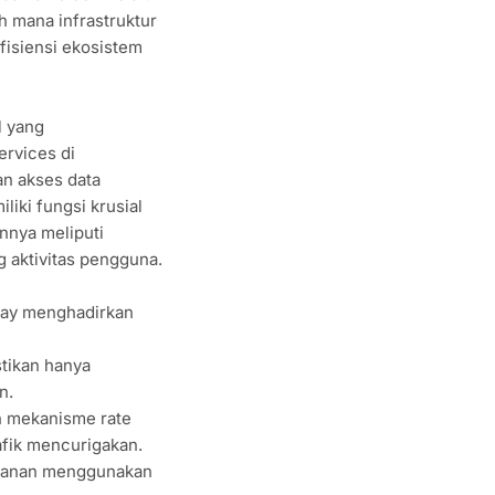
h mana infrastruktur
isiensi ekosistem
l yang
rvices di
an akses data
iki fungsi krusial
nnya meliputi
ng aktivitas pengguna.
way menghadirkan
ikan hanya
n.
 mekanisme rate
afik mencurigakan.
ayanan menggunakan