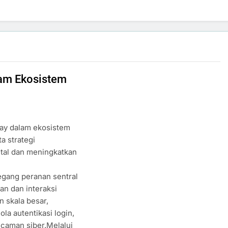
am Ekosistem
way dalam ekosistem
a strategi
gital dan meningkatkan
egang peranan sentral
an dan interaksi
 skala besar,
a autentikasi login,
ncaman siber.Melalui