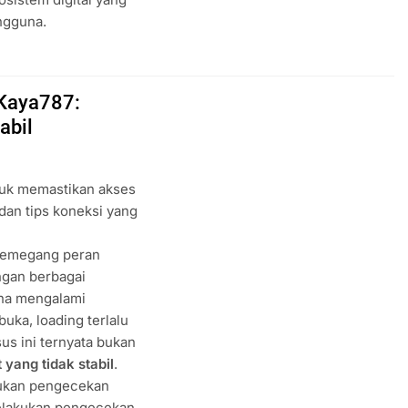
ngguna.
 Kaya787:
abil
tuk memastikan akses
dan tips koneksi yang
 memegang peran
ngan berbagai
una mengalami
buka, loading terlalu
us ini ternyata bukan
 yang tidak stabil
.
kukan pengecekan
melakukan pengecekan