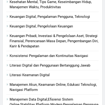
Kesehatan Mental, Tips Game, Keseimbangan Hidup,
Manajemen Waktu, Produktivitas
Keuangan Digital, Pengalaman Pengguna, Teknologi
Keuangan Digital, Pengelolaan Keuangan
Keuangan Pribadi, Investasi & Pengelolaan Aset, Strategi
Finansial, Perencanaan Masa Depan, Pengembangan Diri,
Karir & Pendapatan
Konsistensi Pengalaman dan Kontinuitas Navigasi
Literasi Digital dan Penggunaan Bertanggung Jawab
Literasi Keamanan Digital
Manajemen Akun, Keamanan Online, Edukasi Teknologi,
Navigasi Platform
Manajemen Data Digital,Efisiensi Sistem
Online,Stabilitas Platform Modern,Pengalaman Pengguna