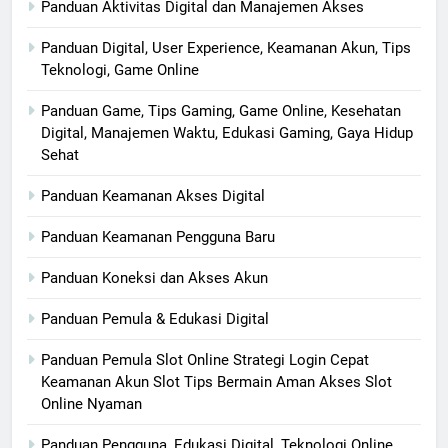
Panduan Aktivitas Digital dan Manajemen Akses
Panduan Digital, User Experience, Keamanan Akun, Tips
Teknologi, Game Online
Panduan Game, Tips Gaming, Game Online, Kesehatan
Digital, Manajemen Waktu, Edukasi Gaming, Gaya Hidup
Sehat
Panduan Keamanan Akses Digital
Panduan Keamanan Pengguna Baru
Panduan Koneksi dan Akses Akun
Panduan Pemula & Edukasi Digital
Panduan Pemula Slot Online Strategi Login Cepat
Keamanan Akun Slot Tips Bermain Aman Akses Slot
Online Nyaman
Panduan Pengguna, Edukasi Digital, Teknologi Online