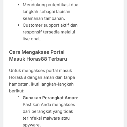
Mendukung autentikasi dua
langkah sebagai lapisan
keamanan tambahan.
Customer support aktif dan
responsif tersedia melalui
live chat.
Cara Mengakses Portal
Masuk Horas88 Terbaru
Untuk mengakses portal masuk
Horas88 dengan aman dan tanpa
hambatan, ikuti langkah-langkah
berikut:
Gunakan Perangkat Aman
:
Pastikan Anda mengakses
dari perangkat yang tidak
terinfeksi malware atau
spyware.