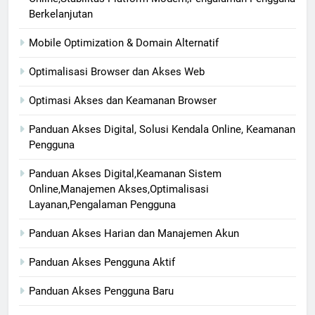
Berkelanjutan
Mobile Optimization & Domain Alternatif
Optimalisasi Browser dan Akses Web
Optimasi Akses dan Keamanan Browser
Panduan Akses Digital, Solusi Kendala Online, Keamanan
Pengguna
Panduan Akses Digital,Keamanan Sistem
Online,Manajemen Akses,Optimalisasi
Layanan,Pengalaman Pengguna
Panduan Akses Harian dan Manajemen Akun
Panduan Akses Pengguna Aktif
Panduan Akses Pengguna Baru