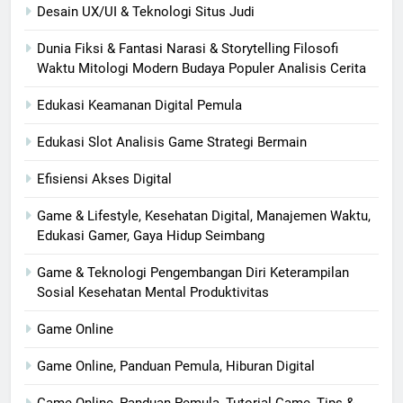
Desain UX/UI & Teknologi Situs Judi
Dunia Fiksi & Fantasi Narasi & Storytelling Filosofi
Waktu Mitologi Modern Budaya Populer Analisis Cerita
Edukasi Keamanan Digital Pemula
Edukasi Slot Analisis Game Strategi Bermain
Efisiensi Akses Digital
Game & Lifestyle, Kesehatan Digital, Manajemen Waktu,
Edukasi Gamer, Gaya Hidup Seimbang
Game & Teknologi Pengembangan Diri Keterampilan
Sosial Kesehatan Mental Produktivitas
Game Online
Game Online, Panduan Pemula, Hiburan Digital
Game Online, Panduan Pemula, Tutorial Game, Tips &