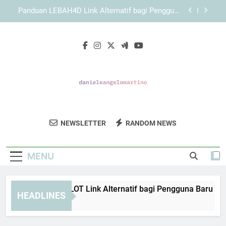
Skip
KAYA787 Alternatif dengan Pengalaman Akses
to
yang Konsisten dan Terarah
content
Cara Membersihkan Cache saat KAYA787
Alternatif Tidak Terbuka Sempurna
Panduan EDWINSLOT Link Alternatif bagi
Pengguna Baru untuk Memahami Keamanan
Akses Digital
Panduan LEBAH4D Link Alternatif bagi Pengguna
Baru untuk Memahami Risiko Akses Digital
KAYA787 Alternatif dengan Pengalaman Akses
yang Konsisten dan Terarah
Daniele Angelo
Jelajahi Karya Seni Kreatif Dari Daniele
Cara Membersihkan Cache saat KAYA787
NEWSLETTER
RANDOM NEWS
Martino
Alternatif Tidak Terbuka Sempurna
Angelo Martino.
MENU
nduan EDWINSLOT Link Alternatif bagi Pengguna Baru untuk
HEADLINES
Weeks Ago