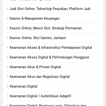
Judi Slot Online, Teknologi Perjudian, Platform Judi
Kasino & Manajemen Keuangan
Kasino Online, Mesin Slot, Strategi Permainan
Kasino Online, Slot Games, Jackpot
Keamanan Akses & Infrastruktur Pembayaran Digital
Keamanan Akses Digital & Perlindungan Pengguna
Keamanan Akun & Privasi Digital
Keamanan Akun dan Registrasi Digital
Keamanan Digital
Keamanan Digital / Autentikasi Adaptif
Keamanan Digital, Panduan Login, Teknologi dan