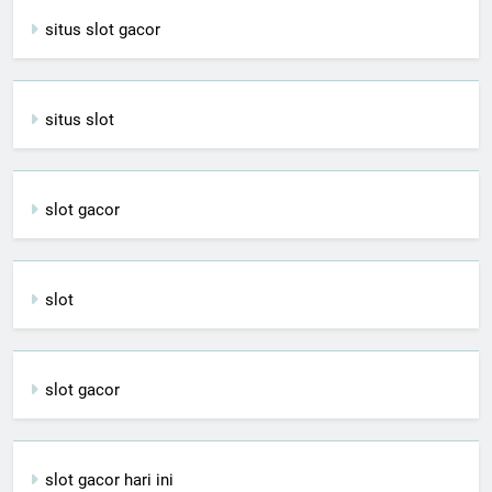
situs slot gacor
situs slot
slot gacor
slot
slot gacor
slot gacor hari ini