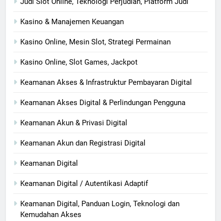
Judi Slot Online, Teknologi Perjudian, Platform Judi
Kasino & Manajemen Keuangan
Kasino Online, Mesin Slot, Strategi Permainan
Kasino Online, Slot Games, Jackpot
Keamanan Akses & Infrastruktur Pembayaran Digital
Keamanan Akses Digital & Perlindungan Pengguna
Keamanan Akun & Privasi Digital
Keamanan Akun dan Registrasi Digital
Keamanan Digital
Keamanan Digital / Autentikasi Adaptif
Keamanan Digital, Panduan Login, Teknologi dan
Kemudahan Akses