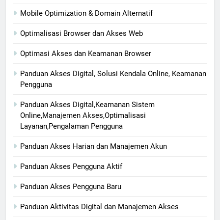
Mobile Optimization & Domain Alternatif
Optimalisasi Browser dan Akses Web
Optimasi Akses dan Keamanan Browser
Panduan Akses Digital, Solusi Kendala Online, Keamanan
Pengguna
Panduan Akses Digital,Keamanan Sistem
Online,Manajemen Akses,Optimalisasi
Layanan,Pengalaman Pengguna
Panduan Akses Harian dan Manajemen Akun
Panduan Akses Pengguna Aktif
Panduan Akses Pengguna Baru
Panduan Aktivitas Digital dan Manajemen Akses