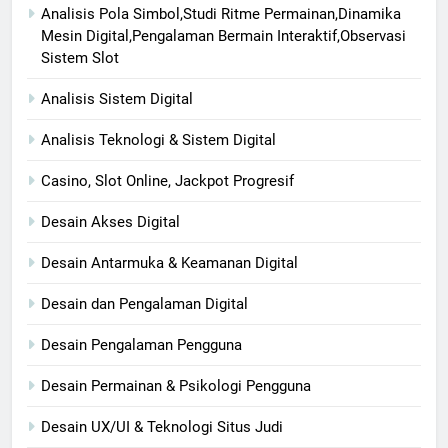
Analisis Pola Simbol,Studi Ritme Permainan,Dinamika
Mesin Digital,Pengalaman Bermain Interaktif,Observasi
Sistem Slot
Analisis Sistem Digital
Analisis Teknologi & Sistem Digital
Casino, Slot Online, Jackpot Progresif
Desain Akses Digital
Desain Antarmuka & Keamanan Digital
Desain dan Pengalaman Digital
Desain Pengalaman Pengguna
Desain Permainan & Psikologi Pengguna
Desain UX/UI & Teknologi Situs Judi