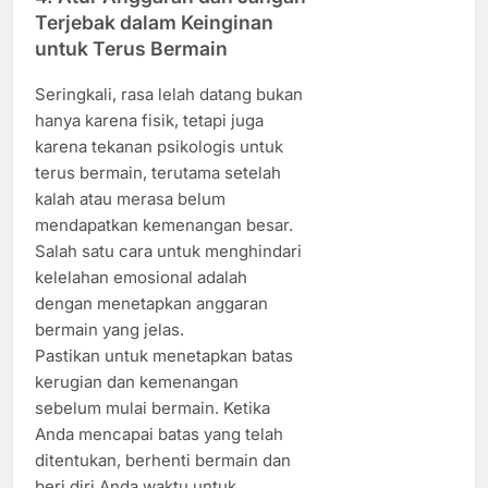
Terjebak dalam Keinginan
untuk Terus Bermain
Seringkali, rasa lelah datang bukan
hanya karena fisik, tetapi juga
karena tekanan psikologis untuk
terus bermain, terutama setelah
kalah atau merasa belum
mendapatkan kemenangan besar.
Salah satu cara untuk menghindari
kelelahan emosional adalah
dengan menetapkan anggaran
bermain yang jelas.
Pastikan untuk menetapkan batas
kerugian dan kemenangan
sebelum mulai bermain. Ketika
Anda mencapai batas yang telah
ditentukan, berhenti bermain dan
beri diri Anda waktu untuk