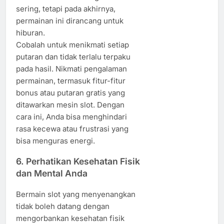
sering, tetapi pada akhirnya,
permainan ini dirancang untuk
hiburan.
Cobalah untuk menikmati setiap
putaran dan tidak terlalu terpaku
pada hasil. Nikmati pengalaman
permainan, termasuk fitur-fitur
bonus atau putaran gratis yang
ditawarkan mesin slot. Dengan
cara ini, Anda bisa menghindari
rasa kecewa atau frustrasi yang
bisa menguras energi.
6.
Perhatikan Kesehatan Fisik
dan Mental Anda
Bermain slot yang menyenangkan
tidak boleh datang dengan
mengorbankan kesehatan fisik