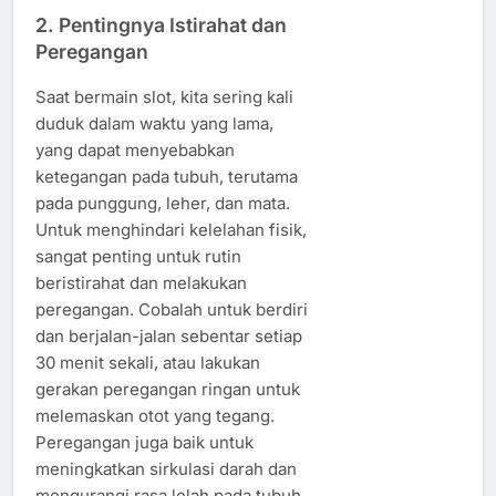
2.
Pentingnya Istirahat dan
Peregangan
Saat bermain slot, kita sering kali
duduk dalam waktu yang lama,
yang dapat menyebabkan
ketegangan pada tubuh, terutama
pada punggung, leher, dan mata.
Untuk menghindari kelelahan fisik,
sangat penting untuk rutin
beristirahat dan melakukan
peregangan. Cobalah untuk berdiri
dan berjalan-jalan sebentar setiap
30 menit sekali, atau lakukan
gerakan peregangan ringan untuk
melemaskan otot yang tegang.
Peregangan juga baik untuk
meningkatkan sirkulasi darah dan
mengurangi rasa lelah pada tubuh.