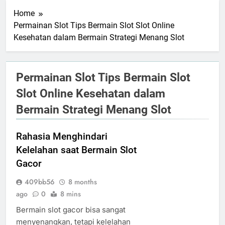
Home
Permainan Slot Tips Bermain Slot Slot Online
Kesehatan dalam Bermain Strategi Menang Slot
Permainan Slot Tips Bermain Slot
Slot Online Kesehatan dalam
Bermain Strategi Menang Slot
Rahasia Menghindari
Kelelahan saat Bermain Slot
Gacor
409bb56
8 months
ago
0
8 mins
Bermain slot gacor bisa sangat
menyenangkan, tetapi kelelahan