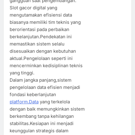
gangguan saat pengembangan.
Slot gacor digital yang
mengutamakan efisiensi data
biasanya memiliki tim teknis yang
berorientasi pada perbaikan
berkelanjutan.Pendekatan ini
memastikan sistem selalu
disesuaikan dengan kebutuhan
aktual.Pengelolaan seperti ini
mencerminkan kedisiplinan teknis
yang tinggi.
Dalam jangka panjang,sistem
pengelolaan data efisien menjadi
fondasi keberlanjutan
platform.Data
yang terkelola
dengan baik memungkinkan sistem
berkembang tanpa kehilangan
stabilitas.Kesiapan ini menjadi
keunggulan strategis dalam