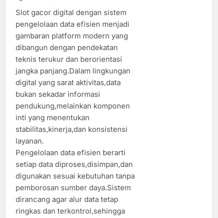
Slot gacor digital dengan sistem
pengelolaan data efisien menjadi
gambaran platform modern yang
dibangun dengan pendekatan
teknis terukur dan berorientasi
jangka panjang.Dalam lingkungan
digital yang sarat aktivitas,data
bukan sekadar informasi
pendukung,melainkan komponen
inti yang menentukan
stabilitas,kinerja,dan konsistensi
layanan.
Pengelolaan data efisien berarti
setiap data diproses,disimpan,dan
digunakan sesuai kebutuhan tanpa
pemborosan sumber daya.Sistem
dirancang agar alur data tetap
ringkas dan terkontrol,sehingga