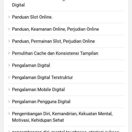
Digital
Panduan Slot Online.
Panduan, Keamanan Online, Perjudian Online
Panduan, Permainan Slot, Perjudian Online
Pemulihan Cache dan Konsistensi Tampilan
Pengalaman Digital
Pengalaman Digital Terstruktur
Pengalaman Mobile Digital
Pengalaman Pengguna Digital
Pengembangan Diri, Kemandirian, Kekuatan Mental,
Motivasi, Kehidupan Sehat