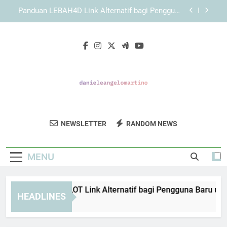
Skip
KAYA787 Alternatif dengan Pengalaman Akses
to
yang Konsisten dan Terarah
content
Cara Membersihkan Cache saat KAYA787
Alternatif Tidak Terbuka Sempurna
Panduan EDWINSLOT Link Alternatif bagi
Pengguna Baru untuk Memahami Keamanan
Akses Digital
Panduan LEBAH4D Link Alternatif bagi Pengguna
Baru untuk Memahami Risiko Akses Digital
KAYA787 Alternatif dengan Pengalaman Akses
yang Konsisten dan Terarah
Daniele Angelo
Jelajahi Karya Seni Kreatif Dari Daniele
Cara Membersihkan Cache saat KAYA787
NEWSLETTER
RANDOM NEWS
Martino
Alternatif Tidak Terbuka Sempurna
Angelo Martino.
MENU
nduan EDWINSLOT Link Alternatif bagi Pengguna Baru untuk
HEADLINES
eeks Ago