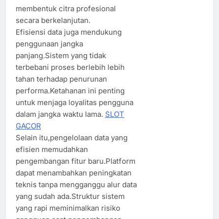
membentuk citra profesional
secara berkelanjutan.
Efisiensi data juga mendukung
penggunaan jangka
panjang.Sistem yang tidak
terbebani proses berlebih lebih
tahan terhadap penurunan
performa.Ketahanan ini penting
untuk menjaga loyalitas pengguna
dalam jangka waktu lama.
SLOT
GACOR
Selain itu,pengelolaan data yang
efisien memudahkan
pengembangan fitur baru.Platform
dapat menambahkan peningkatan
teknis tanpa mengganggu alur data
yang sudah ada.Struktur sistem
yang rapi meminimalkan risiko