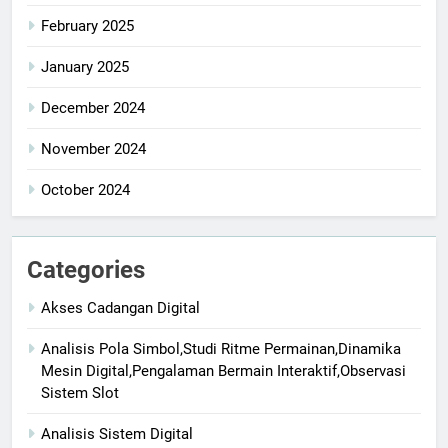
February 2025
January 2025
December 2024
November 2024
October 2024
Categories
Akses Cadangan Digital
Analisis Pola Simbol,Studi Ritme Permainan,Dinamika
Mesin Digital,Pengalaman Bermain Interaktif,Observasi
Sistem Slot
Analisis Sistem Digital