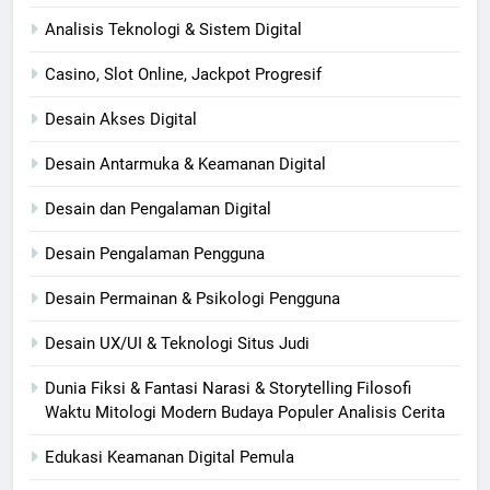
Analisis Teknologi & Sistem Digital
Casino, Slot Online, Jackpot Progresif
Desain Akses Digital
Desain Antarmuka & Keamanan Digital
Desain dan Pengalaman Digital
Desain Pengalaman Pengguna
Desain Permainan & Psikologi Pengguna
Desain UX/UI & Teknologi Situs Judi
Dunia Fiksi & Fantasi Narasi & Storytelling Filosofi
Waktu Mitologi Modern Budaya Populer Analisis Cerita
Edukasi Keamanan Digital Pemula