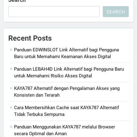
SEARCH
Recent Posts
Panduan EDWINSLOT Link Alternatif bagi Pengguna
Baru untuk Memahami Keamanan Akses Digital
Panduan LEBAH4D Link Alternatif bagi Pengguna Baru
untuk Memahami Risiko Akses Digital
KAYA787 Alternatif dengan Pengalaman Akses yang
Konsisten dan Terarah
Cara Membersihkan Cache saat KAYA787 Alternatif
Tidak Terbuka Sempurna
Panduan Menggunakan KAYA787 melalui Browser
secara Optimal dan Aman