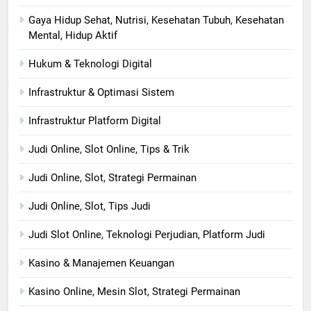
Gaya Hidup Sehat, Nutrisi, Kesehatan Tubuh, Kesehatan
Mental, Hidup Aktif
Hukum & Teknologi Digital
Infrastruktur & Optimasi Sistem
Infrastruktur Platform Digital
Judi Online, Slot Online, Tips & Trik
Judi Online, Slot, Strategi Permainan
Judi Online, Slot, Tips Judi
Judi Slot Online, Teknologi Perjudian, Platform Judi
Kasino & Manajemen Keuangan
Kasino Online, Mesin Slot, Strategi Permainan