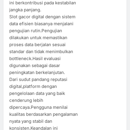
ini berkontribusi pada kestabilan
jangka panjang.
Slot gacor digital dengan sistem
data efisien biasanya menjalani
pengujian rutin.Pengujian
dilakukan untuk memastikan
proses data berjalan sesuai
standar dan tidak menimbulkan
bottleneck.Hasil evaluasi
digunakan sebagai dasar
peningkatan berkelanjutan.
Dari sudut pandang reputasi
digital,platform dengan
pengelolaan data yang baik
cenderung lebih
dipercaya.Pengguna menilai
kualitas berdasarkan pengalaman
nyata yang stabil dan
konsisten.Keandalan ini