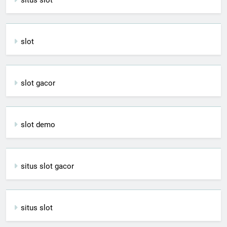
situs slot
slot
slot gacor
slot demo
situs slot gacor
situs slot