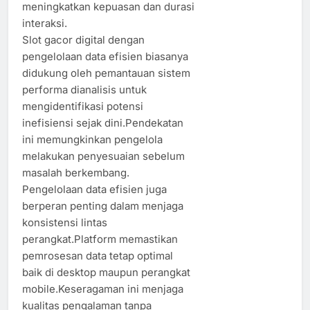
meningkatkan kepuasan dan durasi
interaksi.
Slot gacor digital dengan
pengelolaan data efisien biasanya
didukung oleh pemantauan sistem
performa dianalisis untuk
mengidentifikasi potensi
inefisiensi sejak dini.Pendekatan
ini memungkinkan pengelola
melakukan penyesuaian sebelum
masalah berkembang.
Pengelolaan data efisien juga
berperan penting dalam menjaga
konsistensi lintas
perangkat.Platform memastikan
pemrosesan data tetap optimal
baik di desktop maupun perangkat
mobile.Keseragaman ini menjaga
kualitas pengalaman tanpa