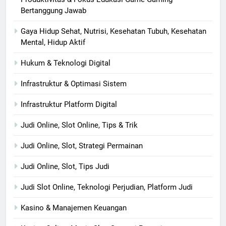
Bertanggung Jawab
Gaya Hidup Sehat, Nutrisi, Kesehatan Tubuh, Kesehatan
Mental, Hidup Aktif
Hukum & Teknologi Digital
Infrastruktur & Optimasi Sistem
Infrastruktur Platform Digital
Judi Online, Slot Online, Tips & Trik
Judi Online, Slot, Strategi Permainan
Judi Online, Slot, Tips Judi
Judi Slot Online, Teknologi Perjudian, Platform Judi
Kasino & Manajemen Keuangan