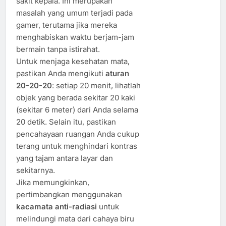
sakit kepala. Ini merupakan
masalah yang umum terjadi pada
gamer, terutama jika mereka
menghabiskan waktu berjam-jam
bermain tanpa istirahat.
Untuk menjaga kesehatan mata,
pastikan Anda mengikuti
aturan
20-20-20
: setiap 20 menit, lihatlah
objek yang berada sekitar 20 kaki
(sekitar 6 meter) dari Anda selama
20 detik. Selain itu, pastikan
pencahayaan ruangan Anda cukup
terang untuk menghindari kontras
yang tajam antara layar dan
sekitarnya.
Jika memungkinkan,
pertimbangkan menggunakan
kacamata anti-radiasi
untuk
melindungi mata dari cahaya biru