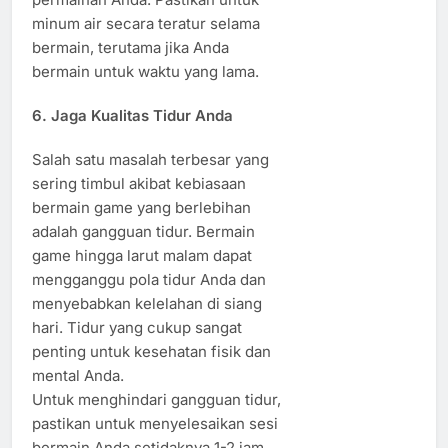
minum air secara teratur selama
bermain, terutama jika Anda
bermain untuk waktu yang lama.
6.
Jaga Kualitas Tidur Anda
Salah satu masalah terbesar yang
sering timbul akibat kebiasaan
bermain game yang berlebihan
adalah gangguan tidur. Bermain
game hingga larut malam dapat
mengganggu pola tidur Anda dan
menyebabkan kelelahan di siang
hari. Tidur yang cukup sangat
penting untuk kesehatan fisik dan
mental Anda.
Untuk menghindari gangguan tidur,
pastikan untuk menyelesaikan sesi
bermain Anda setidaknya 1-2 jam