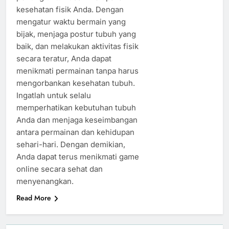
kesehatan fisik Anda. Dengan
mengatur waktu bermain yang
bijak, menjaga postur tubuh yang
baik, dan melakukan aktivitas fisik
secara teratur, Anda dapat
menikmati permainan tanpa harus
mengorbankan kesehatan tubuh.
Ingatlah untuk selalu
memperhatikan kebutuhan tubuh
Anda dan menjaga keseimbangan
antara permainan dan kehidupan
sehari-hari. Dengan demikian,
Anda dapat terus menikmati game
online secara sehat dan
menyenangkan.
Read More