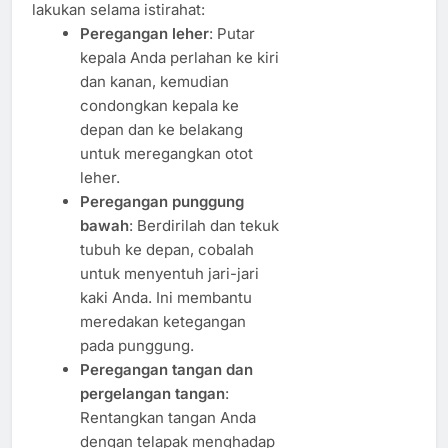
lakukan selama istirahat:
Peregangan leher
: Putar
kepala Anda perlahan ke kiri
dan kanan, kemudian
condongkan kepala ke
depan dan ke belakang
untuk meregangkan otot
leher.
Peregangan punggung
bawah
: Berdirilah dan tekuk
tubuh ke depan, cobalah
untuk menyentuh jari-jari
kaki Anda. Ini membantu
meredakan ketegangan
pada punggung.
Peregangan tangan dan
pergelangan tangan
:
Rentangkan tangan Anda
dengan telapak menghadap