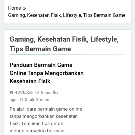
Home
Gaming, Kesehatan Fisik, Lifestyle, Tips Bermain Game
Gaming, Kesehatan Fisik, Lifestyle,
Tips Bermain Game
Panduan Bermain Game
Online Tanpa Mengorbankan
Kesehatan Fisik
409bb56
8 months
ago
0
9 mins
Pelajari cara bermain game online
tanpa mengorbankan kesehatan
fisik. Temukan tips untuk
mengelola waktu bermain,