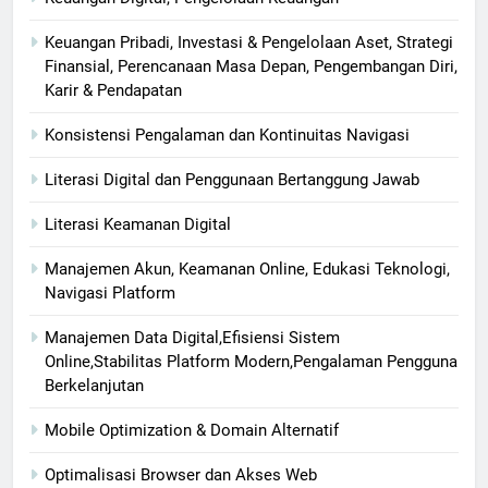
Keuangan Pribadi, Investasi & Pengelolaan Aset, Strategi
Finansial, Perencanaan Masa Depan, Pengembangan Diri,
Karir & Pendapatan
Konsistensi Pengalaman dan Kontinuitas Navigasi
Literasi Digital dan Penggunaan Bertanggung Jawab
Literasi Keamanan Digital
Manajemen Akun, Keamanan Online, Edukasi Teknologi,
Navigasi Platform
Manajemen Data Digital,Efisiensi Sistem
Online,Stabilitas Platform Modern,Pengalaman Pengguna
Berkelanjutan
Mobile Optimization & Domain Alternatif
Optimalisasi Browser dan Akses Web