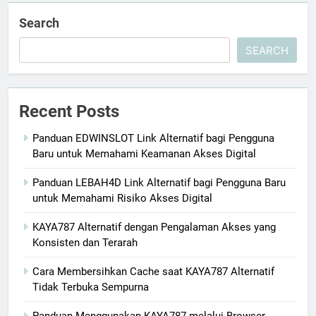
Search
SEARCH
Recent Posts
Panduan EDWINSLOT Link Alternatif bagi Pengguna
Baru untuk Memahami Keamanan Akses Digital
Panduan LEBAH4D Link Alternatif bagi Pengguna Baru
untuk Memahami Risiko Akses Digital
KAYA787 Alternatif dengan Pengalaman Akses yang
Konsisten dan Terarah
Cara Membersihkan Cache saat KAYA787 Alternatif
Tidak Terbuka Sempurna
Panduan Menggunakan KAYA787 melalui Browser