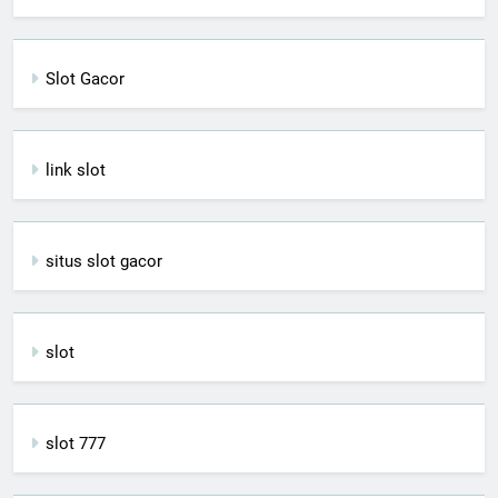
Slot Gacor
link slot
situs slot gacor
slot
slot 777