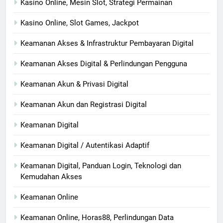
Kasino Online, Mesin Slot, Strategi Permainan
Kasino Online, Slot Games, Jackpot
Keamanan Akses & Infrastruktur Pembayaran Digital
Keamanan Akses Digital & Perlindungan Pengguna
Keamanan Akun & Privasi Digital
Keamanan Akun dan Registrasi Digital
Keamanan Digital
Keamanan Digital / Autentikasi Adaptif
Keamanan Digital, Panduan Login, Teknologi dan
Kemudahan Akses
Keamanan Online
Keamanan Online, Horas88, Perlindungan Data