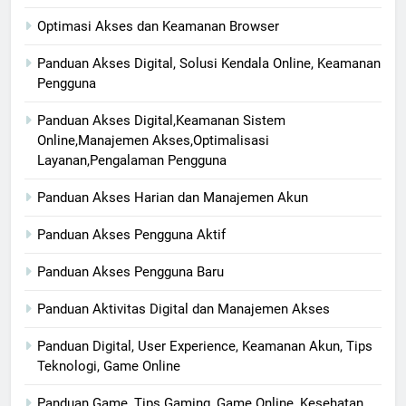
Optimasi Akses dan Keamanan Browser
Panduan Akses Digital, Solusi Kendala Online, Keamanan
Pengguna
Panduan Akses Digital,Keamanan Sistem
Online,Manajemen Akses,Optimalisasi
Layanan,Pengalaman Pengguna
Panduan Akses Harian dan Manajemen Akun
Panduan Akses Pengguna Aktif
Panduan Akses Pengguna Baru
Panduan Aktivitas Digital dan Manajemen Akses
Panduan Digital, User Experience, Keamanan Akun, Tips
Teknologi, Game Online
Panduan Game, Tips Gaming, Game Online, Kesehatan