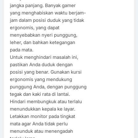
jangka panjang. Banyak gamer
yang menghabiskan waktu berjam-
jam dalam posisi duduk yang tidak
ergonomis, yang dapat
menyebabkan nyeri punggung,
leher, dan bahkan ketegangan
pada mata.
Untuk menghindari masalah ini,
pastikan Anda duduk dengan
posisi yang benar. Gunakan kursi
ergonomis yang mendukung
punggung Anda, dengan punggung
tegak dan kaki rata di lantai.
Hindari membungkuk atau terlalu
menundukkan kepala ke layar.
Letakkan monitor pada tingkat
mata agar Anda tidak perlu
menunduk atau menengadah