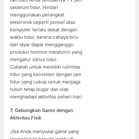
sebelum tidur. Hindari
menggunakan perangkat
elektronik seperti ponsel atau
komputer terlalu dekat dengan
waktu tidur, karena cahaya biru
dari layar dapat mengganggu
produksi hormon melatonin yang
mengatur siklus tidur.
Cobalah untuk memiliki rutinitas
tidur yang konsisten dengan jam
tidur yang cukup untuk menjaga
tubuh tetap bugar dan siap
menghadapi aktivitas sehari-hari.
7.
Gabungkan Game dengan
Aktivitas Fisik
Jika Anda menyukai game yang
memerlukan banyak waktu di