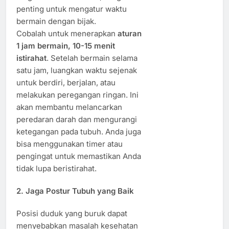
penting untuk mengatur waktu
bermain dengan bijak.
Cobalah untuk menerapkan
aturan
1 jam bermain, 10-15 menit
istirahat
. Setelah bermain selama
satu jam, luangkan waktu sejenak
untuk berdiri, berjalan, atau
melakukan peregangan ringan. Ini
akan membantu melancarkan
peredaran darah dan mengurangi
ketegangan pada tubuh. Anda juga
bisa menggunakan timer atau
pengingat untuk memastikan Anda
tidak lupa beristirahat.
2.
Jaga Postur Tubuh yang Baik
Posisi duduk yang buruk dapat
menyebabkan masalah kesehatan