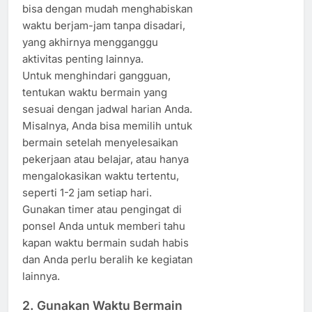
bisa dengan mudah menghabiskan
waktu berjam-jam tanpa disadari,
yang akhirnya mengganggu
aktivitas penting lainnya.
Untuk menghindari gangguan,
tentukan waktu bermain yang
sesuai dengan jadwal harian Anda.
Misalnya, Anda bisa memilih untuk
bermain setelah menyelesaikan
pekerjaan atau belajar, atau hanya
mengalokasikan waktu tertentu,
seperti 1-2 jam setiap hari.
Gunakan timer atau pengingat di
ponsel Anda untuk memberi tahu
kapan waktu bermain sudah habis
dan Anda perlu beralih ke kegiatan
lainnya.
2.
Gunakan Waktu Bermain