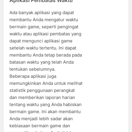
Aplikasi Pembatas Waktu
Ada banyak aplikasi yang dapat
membantu Anda mengatur waktu
bermain game, seperti pengingat
waktu atau aplikasi pembatas yang
dapat mengunci aplikasi game
setelah waktu tertentu. Ini dapat
membantu Anda tetap berada pada
batasan waktu yang telah Anda
tentukan sebelumnya.
Beberapa aplikasi juga
memungkinkan Anda untuk melihat
statistik penggunaan perangkat
dan memberikan laporan harian
tentang waktu yang Anda habiskan
bermain game. Ini akan membantu
Anda menjadi lebih sadar akan
kebiasaan bermain game dan