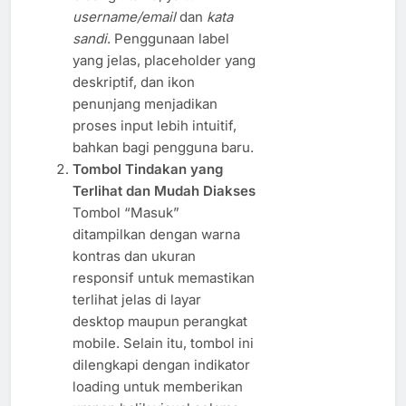
username/email
dan
kata
sandi
. Penggunaan label
yang jelas, placeholder yang
deskriptif, dan ikon
penunjang menjadikan
proses input lebih intuitif,
bahkan bagi pengguna baru.
Tombol Tindakan yang
Terlihat dan Mudah Diakses
Tombol “Masuk”
ditampilkan dengan warna
kontras dan ukuran
responsif untuk memastikan
terlihat jelas di layar
desktop maupun perangkat
mobile. Selain itu, tombol ini
dilengkapi dengan indikator
loading untuk memberikan