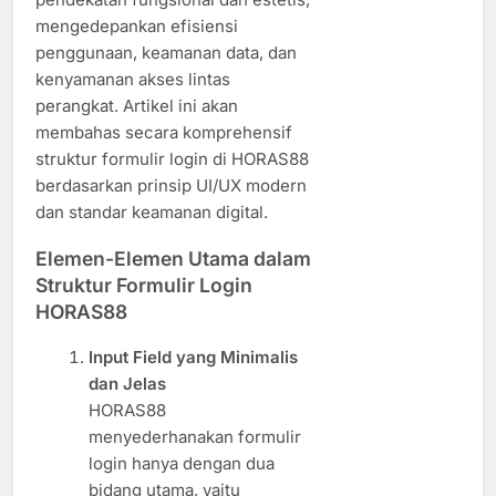
mengedepankan efisiensi
penggunaan, keamanan data, dan
kenyamanan akses lintas
perangkat. Artikel ini akan
membahas secara komprehensif
struktur formulir login di HORAS88
berdasarkan prinsip UI/UX modern
dan standar keamanan digital.
Elemen-Elemen Utama dalam
Struktur Formulir Login
HORAS88
Input Field yang Minimalis
dan Jelas
HORAS88
menyederhanakan formulir
login hanya dengan dua
bidang utama, yaitu