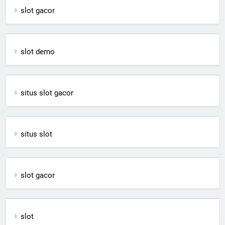
slot gacor
slot demo
situs slot gacor
situs slot
slot gacor
slot