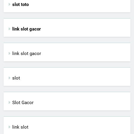
slot toto
link slot gacor
link slot gacor
slot
Slot Gacor
link slot