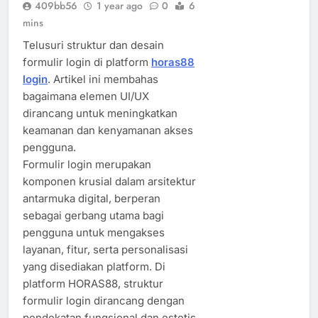
409bb56
1 year ago
0
6
mins
Telusuri struktur dan desain
formulir login di platform
horas88
login
. Artikel ini membahas
bagaimana elemen UI/UX
dirancang untuk meningkatkan
keamanan dan kenyamanan akses
pengguna.
Formulir login merupakan
komponen krusial dalam arsitektur
antarmuka digital, berperan
sebagai gerbang utama bagi
pengguna untuk mengakses
layanan, fitur, serta personalisasi
yang disediakan platform. Di
platform HORAS88, struktur
formulir login dirancang dengan
pendekatan fungsional dan estetis,