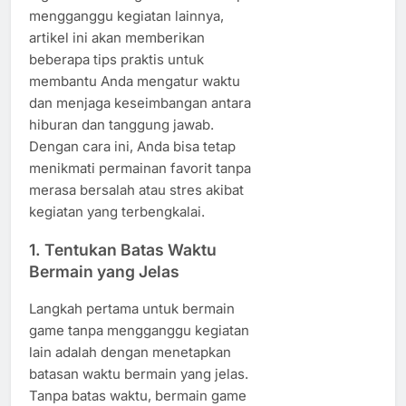
mengganggu kegiatan lainnya,
artikel ini akan memberikan
beberapa tips praktis untuk
membantu Anda mengatur waktu
dan menjaga keseimbangan antara
hiburan dan tanggung jawab.
Dengan cara ini, Anda bisa tetap
menikmati permainan favorit tanpa
merasa bersalah atau stres akibat
kegiatan yang terbengkalai.
1.
Tentukan Batas Waktu
Bermain yang Jelas
Langkah pertama untuk bermain
game tanpa mengganggu kegiatan
lain adalah dengan menetapkan
batasan waktu bermain yang jelas.
Tanpa batas waktu, bermain game