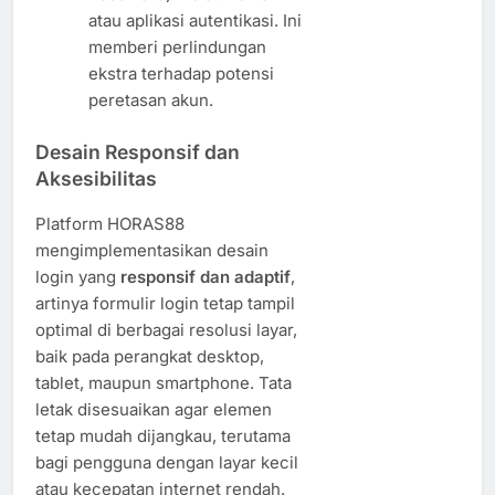
atau aplikasi autentikasi. Ini
memberi perlindungan
ekstra terhadap potensi
peretasan akun.
Desain Responsif dan
Aksesibilitas
Platform HORAS88
mengimplementasikan desain
login yang
responsif dan adaptif
,
artinya formulir login tetap tampil
optimal di berbagai resolusi layar,
baik pada perangkat desktop,
tablet, maupun smartphone. Tata
letak disesuaikan agar elemen
tetap mudah dijangkau, terutama
bagi pengguna dengan layar kecil
atau kecepatan internet rendah.