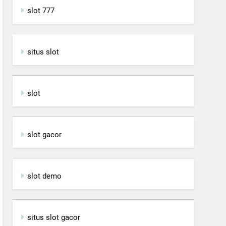
slot 777
situs slot
slot
slot gacor
slot demo
situs slot gacor