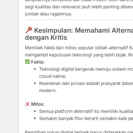
segi kualitas dan relevansi jauh lebih penting diba
jumlah atau ragamnya.
Kesimpulan: Memahami Alterna
dengan Kritis
Memilah fakta dari mitos seputar istilah
alternatif 
mengambil keputusan teknologi yang lebih bijak. R
Fakta:
Teknologi digital bergerak menuju sistem mo
cloud‑native.
Keamanan dan privasi adalah prasyarat dalam 
modern.
Mitos:
Semua platform alternatif itu memiliki kualit
Semakin banyak fitur berarti semakin baik 
Pemilihan solusi digital terbaik harus didasarkan p