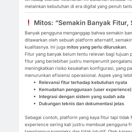
melainkan kebutuhan di era digital yang penuh tant
Mitos: “Semakin Banyak Fitur,
Banyak pengguna menganggap bahwa semakin bany
ditawarkan oleh sebuah platform alternatif, semaki
kualitasnya. Ini juga
mitos yang perlu diluruskan.
Fitur yang banyak belum tentu relevan bagi tujuan
fitur yang berlebihan justru memperumit pengala
meningkatkan risiko kesalahan konfigurasi, yang pa
menurunkan efisiensi operasional. Aspek yang lebi
Relevansi fitur terhadap kebutuhan nyata
Kemudahan penggunaan (user experience)
Integrasi dengan sistem yang sudah ada
Dukungan teknis dan dokumentasi jelas
Sebagai contoh, platform yang kaya fitur tapi tidak
experience sering kali justru membuat pengguna fr
tampilannya kompleks dan tidak intuitif. Oleh karena 