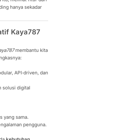
nding hanya sekadar
tif Kaya787
Kaya787
membantu kita
ingkasnya:
dular, API‑driven, dan
solusi digital
as yang sama.
pengalaman pengguna.
ada
kebutuhan