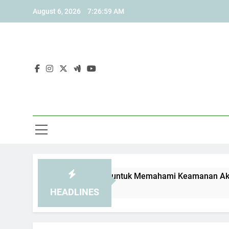
Skip
August 6, 2026
7:27:00 AM
to
content
Dan
Jelajahi K
agi Pengguna Baru untuk Memahami Keamanan Akses Digital
HEADLINES