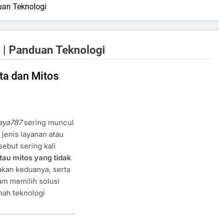
duan Teknologi
s | Panduan Teknologi
ta dan Mitos
Kaya787
sering muncul
 jenis layanan atau
sebut sering kali
tau mitos yang tidak
kan keduanya, serta
m memilih solusi
nah teknologi