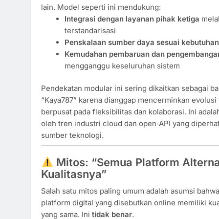
lain. Model seperti ini mendukung:
Integrasi dengan layanan pihak ketiga
melal
terstandarisasi
Penskalaan sumber daya sesuai kebutuhan
Kemudahan pembaruan dan pengembangan 
mengganggu keseluruhan sistem
Pendekatan modular ini sering dikaitkan sebagai bag
“Kaya787” karena dianggap mencerminkan evolusi 
berpusat pada fleksibilitas dan kolaborasi. Ini adal
oleh tren industri cloud dan open‑API yang diperha
sumber teknologi.
Mitos: “Semua Platform Alterna
Kualitasnya”
Salah satu mitos paling umum adalah asumsi bahwa
platform digital yang disebutkan online memiliki k
yang sama. Ini
tidak benar
.