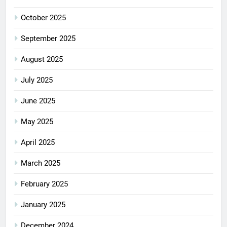
October 2025
September 2025
August 2025
July 2025
June 2025
May 2025
April 2025
March 2025
February 2025
January 2025
December 2024