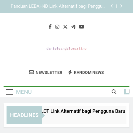
Skip
KAYA787 Alternatif dengan Pengalaman Akses
to
yang Konsisten dan Terarah
content
Cara Membersihkan Cache saat KAYA787
Alternatif Tidak Terbuka Sempurna
Panduan EDWINSLOT Link Alternatif bagi
Pengguna Baru untuk Memahami Keamanan
Akses Digital
Panduan LEBAH4D Link Alternatif bagi Pengguna
Baru untuk Memahami Risiko Akses Digital
KAYA787 Alternatif dengan Pengalaman Akses
yang Konsisten dan Terarah
Daniele Angelo
Jelajahi Karya Seni Kreatif Dari Daniele
Cara Membersihkan Cache saat KAYA787
NEWSLETTER
RANDOM NEWS
Martino
Alternatif Tidak Terbuka Sempurna
Angelo Martino.
MENU
nduan EDWINSLOT Link Alternatif bagi Pengguna Baru untuk
HEADLINES
Weeks Ago