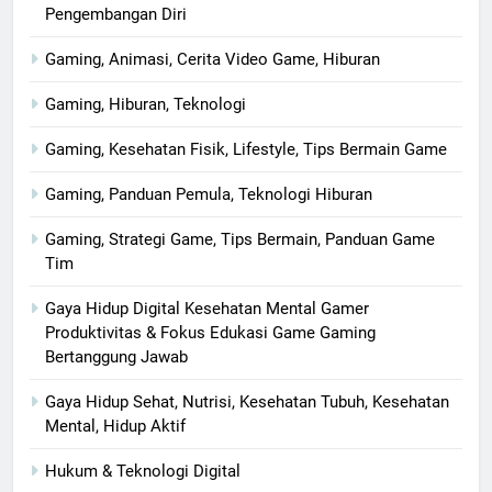
Pengembangan Diri
Gaming, Animasi, Cerita Video Game, Hiburan
Gaming, Hiburan, Teknologi
Gaming, Kesehatan Fisik, Lifestyle, Tips Bermain Game
Gaming, Panduan Pemula, Teknologi Hiburan
Gaming, Strategi Game, Tips Bermain, Panduan Game
Tim
Gaya Hidup Digital Kesehatan Mental Gamer
Produktivitas & Fokus Edukasi Game Gaming
Bertanggung Jawab
Gaya Hidup Sehat, Nutrisi, Kesehatan Tubuh, Kesehatan
Mental, Hidup Aktif
Hukum & Teknologi Digital