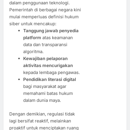
dalam penggunaan teknologi.
Pemerintah di berbagai negara kini
mulai memperluas definisi hukum
siber untuk mencakup:
Tanggung jawab penyedia
platform
atas keamanan
data dan transparansi
algoritma.
Kewajiban pelaporan
aktivitas mencurigakan
kepada lembaga pengawas.
Pendidikan literasi digital
bagi masyarakat agar
memahami batas hukum
dalam dunia maya.
Dengan demikian, regulasi tidak
lagi bersifat reaktif, melainkan
proaktif untuk menciptakan ruang