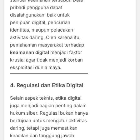
pribadi pengguna dapat
disalahgunakan, baik untuk
penipuan digital, pencurian
identitas, maupun pelacakan
aktivitas daring. Oleh karena itu,
pemahaman masyarakat terhadap
keamanan digital
menjadi faktor
krusial agar tidak menjadi korban
eksploitasi dunia maya.
4. Regulasi dan Etika Digital
Selain aspek teknis,
etika digital
juga menjadi bagian penting dalam
hukum siber. Regulasi bukan hanya
bertujuan untuk mengatur aktivitas
daring, tetapi juga memastikan
keadilan dan tanggung jawab