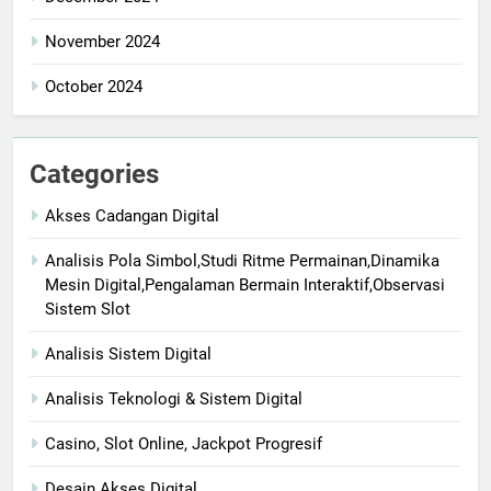
November 2024
October 2024
Categories
Akses Cadangan Digital
Analisis Pola Simbol,Studi Ritme Permainan,Dinamika
Mesin Digital,Pengalaman Bermain Interaktif,Observasi
Sistem Slot
Analisis Sistem Digital
Analisis Teknologi & Sistem Digital
Casino, Slot Online, Jackpot Progresif
Desain Akses Digital