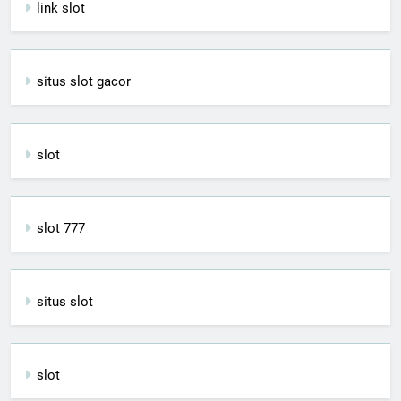
link slot
situs slot gacor
slot
slot 777
situs slot
slot