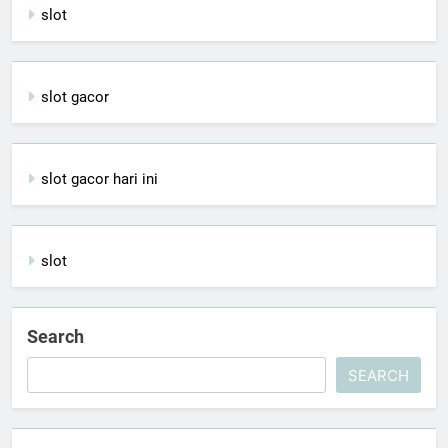
slot
slot gacor
slot gacor hari ini
slot
Search
SEARCH