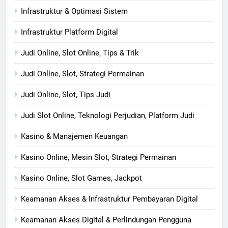
Infrastruktur & Optimasi Sistem
Infrastruktur Platform Digital
Judi Online, Slot Online, Tips & Trik
Judi Online, Slot, Strategi Permainan
Judi Online, Slot, Tips Judi
Judi Slot Online, Teknologi Perjudian, Platform Judi
Kasino & Manajemen Keuangan
Kasino Online, Mesin Slot, Strategi Permainan
Kasino Online, Slot Games, Jackpot
Keamanan Akses & Infrastruktur Pembayaran Digital
Keamanan Akses Digital & Perlindungan Pengguna