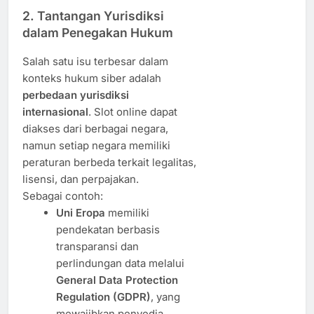
2. Tantangan Yurisdiksi
dalam Penegakan Hukum
Salah satu isu terbesar dalam
konteks hukum siber adalah
perbedaan yurisdiksi
internasional
. Slot online dapat
diakses dari berbagai negara,
namun setiap negara memiliki
peraturan berbeda terkait legalitas,
lisensi, dan perpajakan.
Sebagai contoh:
Uni Eropa
memiliki
pendekatan berbasis
transparansi dan
perlindungan data melalui
General Data Protection
Regulation (GDPR)
, yang
mewajibkan penyedia