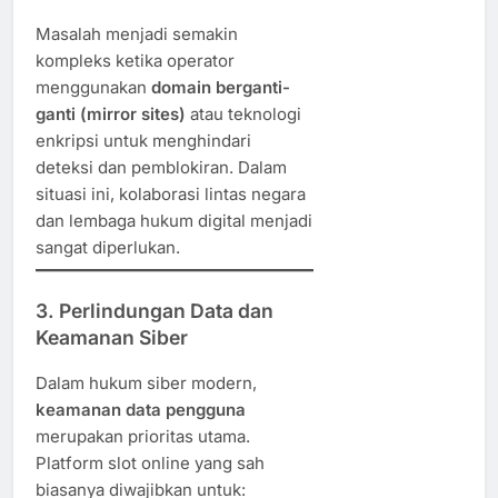
Masalah menjadi semakin
kompleks ketika operator
menggunakan
domain berganti-
ganti (mirror sites)
atau teknologi
enkripsi untuk menghindari
deteksi dan pemblokiran. Dalam
situasi ini, kolaborasi lintas negara
dan lembaga hukum digital menjadi
sangat diperlukan.
3. Perlindungan Data dan
Keamanan Siber
Dalam hukum siber modern,
keamanan data pengguna
merupakan prioritas utama.
Platform slot online yang sah
biasanya diwajibkan untuk: