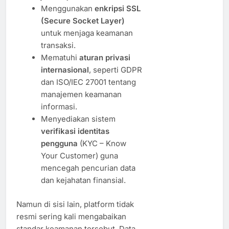
Menggunakan
enkripsi SSL
(Secure Socket Layer)
untuk menjaga keamanan
transaksi.
Mematuhi
aturan privasi
internasional
, seperti GDPR
dan ISO/IEC 27001 tentang
manajemen keamanan
informasi.
Menyediakan sistem
verifikasi identitas
pengguna
(KYC – Know
Your Customer) guna
mencegah pencurian data
dan kejahatan finansial.
Namun di sisi lain, platform tidak
resmi sering kali mengabaikan
standar keamanan tersebut. Data