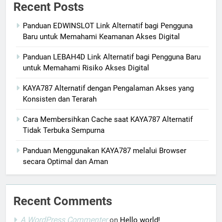
Recent Posts
Panduan EDWINSLOT Link Alternatif bagi Pengguna
Baru untuk Memahami Keamanan Akses Digital
Panduan LEBAH4D Link Alternatif bagi Pengguna Baru
untuk Memahami Risiko Akses Digital
KAYA787 Alternatif dengan Pengalaman Akses yang
Konsisten dan Terarah
Cara Membersihkan Cache saat KAYA787 Alternatif
Tidak Terbuka Sempurna
Panduan Menggunakan KAYA787 melalui Browser
secara Optimal dan Aman
Recent Comments
A WordPress Commenter
on
Hello world!