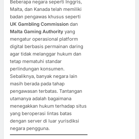
Beberapa negara seperti Inggris,
Malta, dan Kanada telah memiliki
badan pengawas khusus seperti
UK Gambling Commission
dan
Malta Gaming Authority
yang
mengatur operasional platform
digital berbasis permainan daring
agar tidak melanggar hukum dan
tetap mematuhi standar
perlindungan konsumen.
Sebaliknya, banyak negara lain
masih berada pada tahap
pengawasan terbatas. Tantangan
utamanya adalah bagaimana
menegakkan hukum terhadap situs
yang beroperasi lintas batas
dengan server di luar yurisdiksi
negara pengguna.