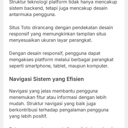
Struktur teknologi platform tidak hanya mencakup
sistem backend, tetapi juga mencakup desain
antarmuka pengguna.
Situs Toto dirancang dengan pendekatan desain
responsif yang memungkinkan tampilan situs
menyesuaikan ukuran layar perangkat.
Dengan desain responsif, pengguna dapat
mengakses platform melalui berbagai perangkat
seperti smartphone, tablet, maupun komputer.
Navigasi Sistem yang Efisien
Navigasi yang jelas membantu pengguna
menemukan fitur atau informasi dengan lebih
mudah. Struktur navigasi yang baik juga
berkontribusi terhadap pengalaman pengguna
yang lebih positif.