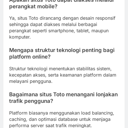
perangkat mobile?
Ya, situs Toto dirancang dengan desain responsif
sehingga dapat diakses melalui berbagai
perangkat seperti smartphone, tablet, maupun
komputer.
Mengapa struktur teknologi penting bagi
platform online?
Struktur teknologi menentukan stabilitas sistem,
kecepatan akses, serta keamanan platform dalam
melayani pengguna.
Bagaimana situs Toto menangani lonjakan
trafik pengguna?
Platform biasanya menggunakan load balancing,
caching, dan optimasi database untuk menjaga
performa server saat trafik meningkat.