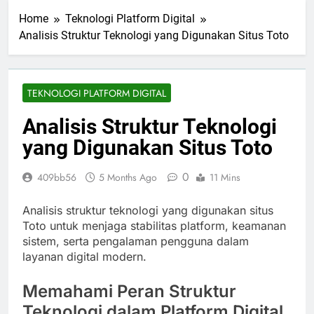
Home
Teknologi Platform Digital
Analisis Struktur Teknologi yang Digunakan Situs Toto
TEKNOLOGI PLATFORM DIGITAL
Analisis Struktur Teknologi
yang Digunakan Situs Toto
0
409bb56
5 Months Ago
11 Mins
Analisis struktur teknologi yang digunakan situs
Toto untuk menjaga stabilitas platform, keamanan
sistem, serta pengalaman pengguna dalam
layanan digital modern.
Memahami Peran Struktur
Teknologi dalam Platform Digital