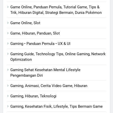
Game Online, Panduan Pemula, Tutorial Game, Tips &
Trik, Hiburan Digital, Strategi Bermain, Dunia Pokémon
Game Online, Slot
Game, Hiburan, Panduan, Slot
Gaming • Panduan Pemula • UX & UI
Gaming Guide, Technology Tips, Online Gaming, Network
Optimization
Gaming Sehat Kesehatan Mental Lifestyle
Pengembangan Diri
Gaming, Animasi, Cerita Video Game, Hiburan
Gaming, Hiburan, Teknologi
Gaming, Kesehatan Fisik, Lifestyle, Tips Bermain Game