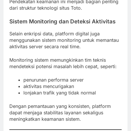
Pendekatan keamanan ini menjadi bagian penting
dari struktur teknologi situs Toto.
Sistem Monitoring dan Deteksi Aktivitas
Selain enkripsi data, platform digital juga
menggunakan sistem monitoring untuk memantau
aktivitas server secara real time.
Monitoring sistem memungkinkan tim teknis
mendeteksi potensi masalah lebih cepat, seperti:
penurunan performa server
aktivitas mencurigakan
lonjakan trafik yang tidak normal
Dengan pemantauan yang konsisten, platform
dapat menjaga stabilitas layanan sekaligus
meningkatkan keamanan sistem.