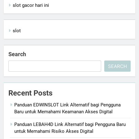
slot gacor hari ini
slot
Search
SEARCH
Recent Posts
Panduan EDWINSLOT Link Alternatif bagi Pengguna
Baru untuk Memahami Keamanan Akses Digital
Panduan LEBAH4D Link Alternatif bagi Pengguna Baru
untuk Memahami Risiko Akses Digital