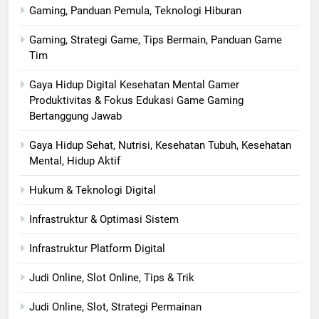
Gaming, Panduan Pemula, Teknologi Hiburan
Gaming, Strategi Game, Tips Bermain, Panduan Game
Tim
Gaya Hidup Digital Kesehatan Mental Gamer
Produktivitas & Fokus Edukasi Game Gaming
Bertanggung Jawab
Gaya Hidup Sehat, Nutrisi, Kesehatan Tubuh, Kesehatan
Mental, Hidup Aktif
Hukum & Teknologi Digital
Infrastruktur & Optimasi Sistem
Infrastruktur Platform Digital
Judi Online, Slot Online, Tips & Trik
Judi Online, Slot, Strategi Permainan