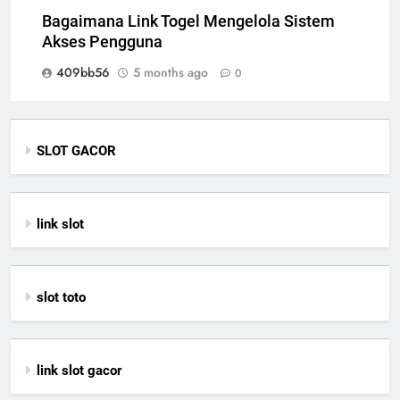
Bagaimana Link Togel Mengelola Sistem
Akses Pengguna
409bb56
5 months ago
0
SLOT GACOR
link slot
slot toto
link slot gacor