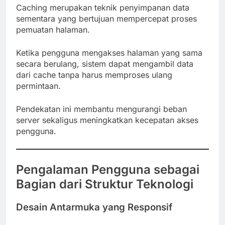
Caching merupakan teknik penyimpanan data
sementara yang bertujuan mempercepat proses
pemuatan halaman.
Ketika pengguna mengakses halaman yang sama
secara berulang, sistem dapat mengambil data
dari cache tanpa harus memproses ulang
permintaan.
Pendekatan ini membantu mengurangi beban
server sekaligus meningkatkan kecepatan akses
pengguna.
Pengalaman Pengguna sebagai
Bagian dari Struktur Teknologi
Desain Antarmuka yang Responsif