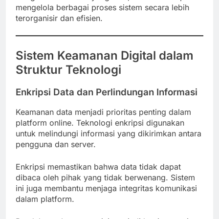
mengelola berbagai proses sistem secara lebih
terorganisir dan efisien.
Sistem Keamanan Digital dalam
Struktur Teknologi
Enkripsi Data dan Perlindungan Informasi
Keamanan data menjadi prioritas penting dalam
platform online. Teknologi enkripsi digunakan
untuk melindungi informasi yang dikirimkan antara
pengguna dan server.
Enkripsi memastikan bahwa data tidak dapat
dibaca oleh pihak yang tidak berwenang. Sistem
ini juga membantu menjaga integritas komunikasi
dalam platform.