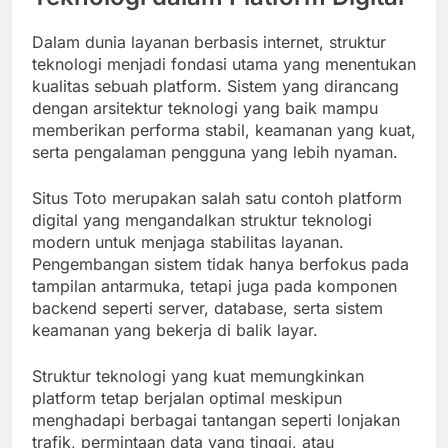
Dalam dunia layanan berbasis internet, struktur
teknologi menjadi fondasi utama yang menentukan
kualitas sebuah platform. Sistem yang dirancang
dengan arsitektur teknologi yang baik mampu
memberikan performa stabil, keamanan yang kuat,
serta pengalaman pengguna yang lebih nyaman.
Situs Toto merupakan salah satu contoh platform
digital yang mengandalkan struktur teknologi
modern untuk menjaga stabilitas layanan.
Pengembangan sistem tidak hanya berfokus pada
tampilan antarmuka, tetapi juga pada komponen
backend seperti server, database, serta sistem
keamanan yang bekerja di balik layar.
Struktur teknologi yang kuat memungkinkan
platform tetap berjalan optimal meskipun
menghadapi berbagai tantangan seperti lonjakan
trafik, permintaan data yang tinggi, atau