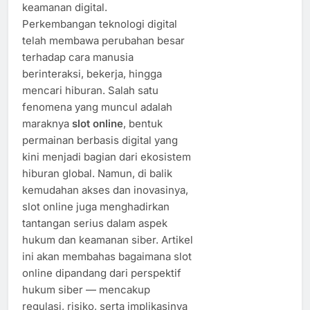
keamanan digital.
Perkembangan teknologi digital
telah membawa perubahan besar
terhadap cara manusia
berinteraksi, bekerja, hingga
mencari hiburan. Salah satu
fenomena yang muncul adalah
maraknya
slot online
, bentuk
permainan berbasis digital yang
kini menjadi bagian dari ekosistem
hiburan global. Namun, di balik
kemudahan akses dan inovasinya,
slot online juga menghadirkan
tantangan serius dalam aspek
hukum dan keamanan siber. Artikel
ini akan membahas bagaimana slot
online dipandang dari perspektif
hukum siber — mencakup
regulasi, risiko, serta implikasinya