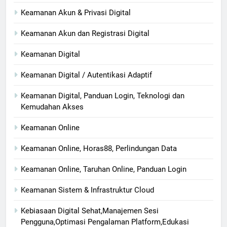
Keamanan Akun & Privasi Digital
Keamanan Akun dan Registrasi Digital
Keamanan Digital
Keamanan Digital / Autentikasi Adaptif
Keamanan Digital, Panduan Login, Teknologi dan
Kemudahan Akses
Keamanan Online
Keamanan Online, Horas88, Perlindungan Data
Keamanan Online, Taruhan Online, Panduan Login
Keamanan Sistem & Infrastruktur Cloud
Kebiasaan Digital Sehat,Manajemen Sesi
Pengguna,Optimasi Pengalaman Platform,Edukasi