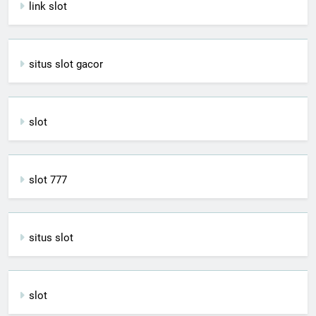
link slot
situs slot gacor
slot
slot 777
situs slot
slot