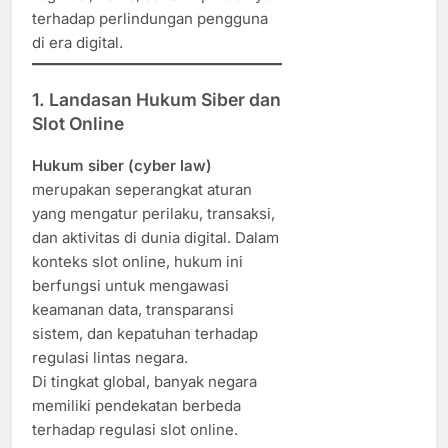
terhadap perlindungan pengguna
di era digital.
1. Landasan Hukum Siber dan
Slot Online
Hukum siber (cyber law)
merupakan seperangkat aturan
yang mengatur perilaku, transaksi,
dan aktivitas di dunia digital. Dalam
konteks slot online, hukum ini
berfungsi untuk mengawasi
keamanan data, transparansi
sistem, dan kepatuhan terhadap
regulasi lintas negara.
Di tingkat global, banyak negara
memiliki pendekatan berbeda
terhadap regulasi slot online.