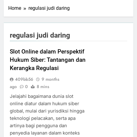
Home
regulasi judi daring
regulasi judi daring
Slot Online dalam Perspektif
Hukum Siber: Tantangan dan
Kerangka Regulasi
409bb56
9 months
ago
0
8 mins
Jelajahi bagaimana dunia slot
online diatur dalam hukum siber
global, mulai dari yurisdiksi hingga
teknologi pelacakan, serta apa
artinya bagi pengguna dan
penyedia layanan dalam konteks