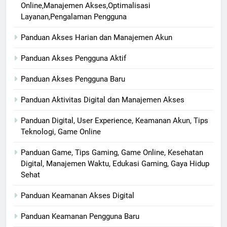
Online,Manajemen Akses,Optimalisasi
Layanan,Pengalaman Pengguna
Panduan Akses Harian dan Manajemen Akun
Panduan Akses Pengguna Aktif
Panduan Akses Pengguna Baru
Panduan Aktivitas Digital dan Manajemen Akses
Panduan Digital, User Experience, Keamanan Akun, Tips
Teknologi, Game Online
Panduan Game, Tips Gaming, Game Online, Kesehatan
Digital, Manajemen Waktu, Edukasi Gaming, Gaya Hidup
Sehat
Panduan Keamanan Akses Digital
Panduan Keamanan Pengguna Baru