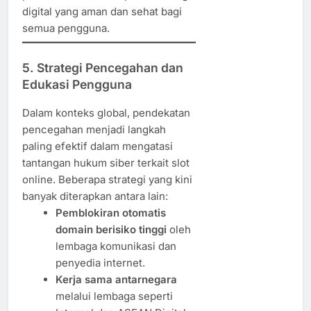
digital yang aman dan sehat bagi
semua pengguna.
5. Strategi Pencegahan dan
Edukasi Pengguna
Dalam konteks global, pendekatan
pencegahan menjadi langkah
paling efektif dalam mengatasi
tantangan hukum siber terkait slot
online. Beberapa strategi yang kini
banyak diterapkan antara lain:
Pemblokiran otomatis
domain berisiko tinggi
oleh
lembaga komunikasi dan
penyedia internet.
Kerja sama antarnegara
melalui lembaga seperti