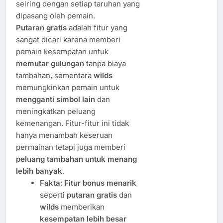
seiring dengan setiap taruhan yang
dipasang oleh pemain.
Putaran gratis
adalah fitur yang
sangat dicari karena memberi
pemain kesempatan untuk
memutar gulungan
tanpa biaya
tambahan, sementara
wilds
memungkinkan pemain untuk
mengganti simbol lain
dan
meningkatkan peluang
kemenangan. Fitur-fitur ini tidak
hanya menambah keseruan
permainan tetapi juga memberi
peluang tambahan untuk menang
lebih banyak
.
Fakta
:
Fitur bonus menarik
seperti
putaran gratis
dan
wilds
memberikan
kesempatan lebih besar