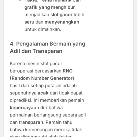
grafik yang menghibur
menjadikan
slot gacor
lebih
seru
dan
menyenangkan
untuk dimainkan.
4.
Pengalaman Bermain yang
Adil dan Transparan
Karena mesin slot gacor
beroperasi berdasarkan
RNG
(Random Number Generator)
,
hasil dari setiap putaran adalah
sepenuhnya
acak
dan tidak dapat
diprediksi. Ini memberikan pemain
kepercayaan diri
bahwa
permainan berlangsung secara adil
dan
transparan
. Pemain tahu
bahwa kemenangan mereka tidak
akan dipengaruhi oleh faktor