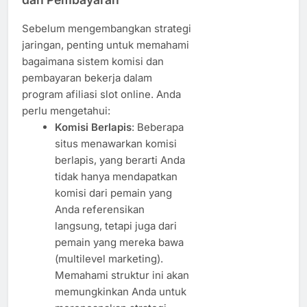
Sebelum mengembangkan strategi
jaringan, penting untuk memahami
bagaimana sistem komisi dan
pembayaran bekerja dalam
program afiliasi slot online. Anda
perlu mengetahui:
Komisi Berlapis
: Beberapa
situs menawarkan komisi
berlapis, yang berarti Anda
tidak hanya mendapatkan
komisi dari pemain yang
Anda referensikan
langsung, tetapi juga dari
pemain yang mereka bawa
(multilevel marketing).
Memahami struktur ini akan
memungkinkan Anda untuk