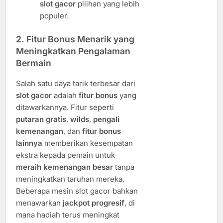
slot gacor
pilihan yang lebih
populer.
2.
Fitur Bonus Menarik yang
Meningkatkan Pengalaman
Bermain
Salah satu daya tarik terbesar dari
slot gacor
adalah
fitur bonus
yang
ditawarkannya. Fitur seperti
putaran gratis
,
wilds
,
pengali
kemenangan
, dan
fitur bonus
lainnya
memberikan kesempatan
ekstra kepada pemain untuk
meraih kemenangan besar
tanpa
meningkatkan taruhan mereka.
Beberapa mesin slot gacor bahkan
menawarkan
jackpot progresif
, di
mana hadiah terus meningkat