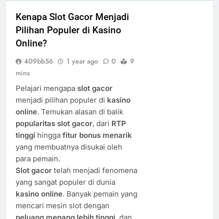
Kenapa Slot Gacor Menjadi
Pilihan Populer di Kasino
Online?
409bb56
1 year ago
0
9
mins
Pelajari mengapa
slot gacor
menjadi pilihan populer di
kasino
online
. Temukan alasan di balik
popularitas slot gacor
, dari
RTP
tinggi
hingga
fitur bonus menarik
yang membuatnya disukai oleh
para pemain.
Slot gacor
telah menjadi fenomena
yang sangat populer di dunia
kasino online
. Banyak pemain yang
mencari mesin slot dengan
peluang menang lebih tinggi
, dan