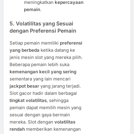
meningkatkan
kepercayaan
pemain
.
5.
Volatilitas yang Sesuai
dengan Preferensi Pemain
Setiap pemain memiliki
preferensi
yang berbeda
ketika datang ke
jenis mesin slot yang mereka pilih.
Beberapa pemain lebih suka
kemenangan kecil yang sering
sementara yang lain mencari
jackpot besar
yang jarang terjadi.
Slot gacor hadir dalam berbagai
tingkat volatilitas
, sehingga
pemain dapat memilih mesin yang
sesuai dengan gaya bermain
mereka. Slot dengan
volatilitas
rendah
memberikan kemenangan