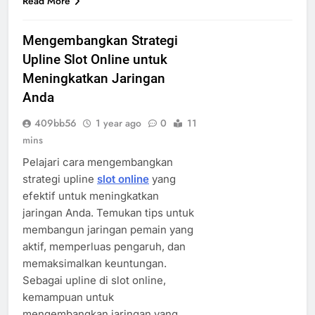
Read More
Mengembangkan Strategi
Upline Slot Online untuk
Meningkatkan Jaringan
Anda
409bb56
1 year ago
0
11
mins
Pelajari cara mengembangkan
strategi upline
slot online
yang
efektif untuk meningkatkan
jaringan Anda. Temukan tips untuk
membangun jaringan pemain yang
aktif, memperluas pengaruh, dan
memaksimalkan keuntungan.
Sebagai upline di slot online,
kemampuan untuk
mengembangkan jaringan yang