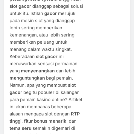
slot gacor
dianggap sebagai solusi
untuk itu. Istilah
gacor
merujuk
pada mesin slot yang dianggap
lebih sering memberikan
kemenangan, atau lebih sering
memberikan peluang untuk
menang dalam waktu singkat.
Keberadaan
slot gacor
ini
menawarkan sensasi permainan
yang
menyenangkan
dan lebih
menguntungkan
bagi pemain.
Namun, apa yang membuat
slot
gacor
begitu populer di kalangan
para pemain kasino online? Artikel
ini akan membahas beberapa
alasan mengapa slot dengan
RTP
tinggi
,
fitur bonus menarik
, dan
tema seru
semakin digemari di