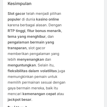
Kesimpulan
Slot gacor
telah menjadi pilihan
populer
di dunia
kasino online
karena berbagai alasan. Dengan
RTP tinggi
,
fitur bonus menarik
,
tema yang menghibur
, dan
pengalaman bermain yang
transparan
, slot gacor
memberikan pengalaman yang
lebih
menyenangkan
dan
menguntungkan
. Selain itu,
fleksibilitas dalam volatilitas
juga
memungkinkan pemain untuk
memilih permainan sesuai dengan
gaya bermain mereka, baik itu
mencari
kemenangan cepat
atau
jackpot besar
.