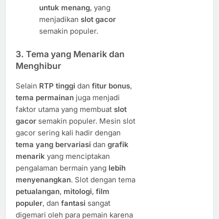
untuk menang
, yang
menjadikan
slot gacor
semakin populer.
3.
Tema yang Menarik dan
Menghibur
Selain
RTP tinggi
dan
fitur bonus
,
tema permainan
juga menjadi
faktor utama yang membuat
slot
gacor
semakin populer. Mesin slot
gacor sering kali hadir dengan
tema yang bervariasi
dan
grafik
menarik
yang menciptakan
pengalaman bermain yang
lebih
menyenangkan
. Slot dengan tema
petualangan
,
mitologi
,
film
populer
, dan
fantasi
sangat
digemari oleh para pemain karena