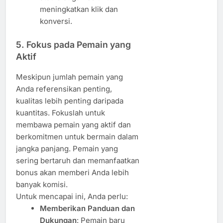
meningkatkan klik dan
konversi.
5. Fokus pada Pemain yang
Aktif
Meskipun jumlah pemain yang
Anda referensikan penting,
kualitas lebih penting daripada
kuantitas. Fokuslah untuk
membawa pemain yang aktif dan
berkomitmen untuk bermain dalam
jangka panjang. Pemain yang
sering bertaruh dan memanfaatkan
bonus akan memberi Anda lebih
banyak komisi.
Untuk mencapai ini, Anda perlu:
Memberikan Panduan dan
Dukungan
: Pemain baru