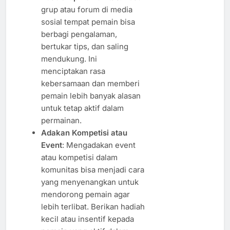
grup atau forum di media
sosial tempat pemain bisa
berbagi pengalaman,
bertukar tips, dan saling
mendukung. Ini
menciptakan rasa
kebersamaan dan memberi
pemain lebih banyak alasan
untuk tetap aktif dalam
permainan.
Adakan Kompetisi atau
Event
: Mengadakan event
atau kompetisi dalam
komunitas bisa menjadi cara
yang menyenangkan untuk
mendorong pemain agar
lebih terlibat. Berikan hadiah
kecil atau insentif kepada