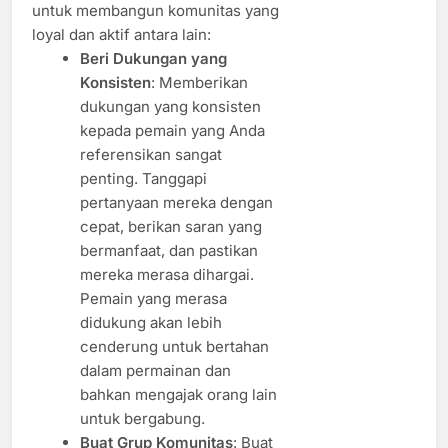
untuk membangun komunitas yang
loyal dan aktif antara lain:
Beri Dukungan yang
Konsisten
: Memberikan
dukungan yang konsisten
kepada pemain yang Anda
referensikan sangat
penting. Tanggapi
pertanyaan mereka dengan
cepat, berikan saran yang
bermanfaat, dan pastikan
mereka merasa dihargai.
Pemain yang merasa
didukung akan lebih
cenderung untuk bertahan
dalam permainan dan
bahkan mengajak orang lain
untuk bergabung.
Buat Grup Komunitas
: Buat