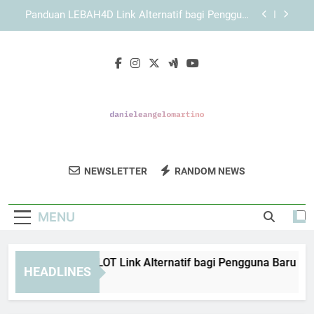
Skip
KAYA787 Alternatif dengan Pengalaman Akses
to
yang Konsisten dan Terarah
content
Cara Membersihkan Cache saat KAYA787
Alternatif Tidak Terbuka Sempurna
Panduan EDWINSLOT Link Alternatif bagi
Pengguna Baru untuk Memahami Keamanan
Akses Digital
Panduan LEBAH4D Link Alternatif bagi Pengguna
Baru untuk Memahami Risiko Akses Digital
KAYA787 Alternatif dengan Pengalaman Akses
yang Konsisten dan Terarah
Daniele Angelo
Jelajahi Karya Seni Kreatif Dari Daniele
Cara Membersihkan Cache saat KAYA787
NEWSLETTER
RANDOM NEWS
Martino
Alternatif Tidak Terbuka Sempurna
Angelo Martino.
MENU
nduan EDWINSLOT Link Alternatif bagi Pengguna Baru untuk
HEADLINES
Weeks Ago