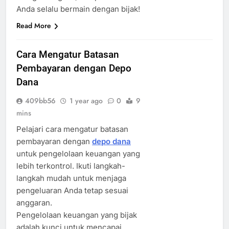
Anda selalu bermain dengan bijak!
Read More
Cara Mengatur Batasan
Pembayaran dengan Depo
Dana
409bb56
1 year ago
0
9
mins
Pelajari cara mengatur batasan
pembayaran dengan
depo dana
untuk pengelolaan keuangan yang
lebih terkontrol. Ikuti langkah-
langkah mudah untuk menjaga
pengeluaran Anda tetap sesuai
anggaran.
Pengelolaan keuangan yang bijak
adalah kunci untuk mencapai