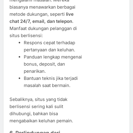
biasanya menawarkan berbagai
metode dukungan, seperti
live
chat 24/7, email, dan telepon
.
Manfaat dukungan pelanggan di
situs berlisensi:
Respons cepat terhadap
pertanyaan dan keluhan.
Panduan lengkap mengenai
bonus, deposit, dan
penarikan.
Bantuan teknis jika terjadi
masalah saat bermain.
Sebaliknya, situs yang tidak
berlisensi sering kali sulit
dihubungi, bahkan bisa
mengabaikan keluhan pemain.
6.
Perlindungan dari