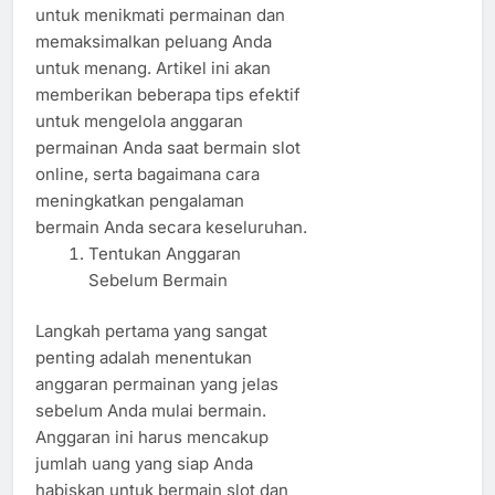
untuk menikmati permainan dan
memaksimalkan peluang Anda
untuk menang. Artikel ini akan
memberikan beberapa tips efektif
untuk mengelola anggaran
permainan Anda saat bermain slot
online, serta bagaimana cara
meningkatkan pengalaman
bermain Anda secara keseluruhan.
Tentukan Anggaran
Sebelum Bermain
Langkah pertama yang sangat
penting adalah menentukan
anggaran permainan yang jelas
sebelum Anda mulai bermain.
Anggaran ini harus mencakup
jumlah uang yang siap Anda
habiskan untuk bermain slot dan