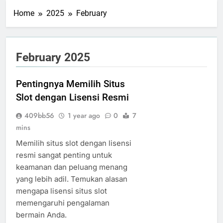
Home
2025
February
February 2025
Pentingnya Memilih Situs
Slot dengan Lisensi Resmi
409bb56
1 year ago
0
7
mins
Memilih situs slot dengan lisensi
resmi sangat penting untuk
keamanan dan peluang menang
yang lebih adil. Temukan alasan
mengapa lisensi situs slot
memengaruhi pengalaman
bermain Anda.