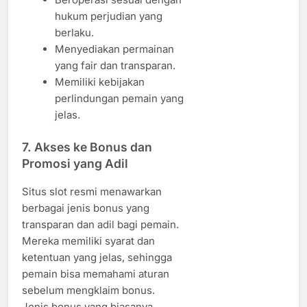
hukum perjudian yang
berlaku.
Menyediakan permainan
yang fair dan transparan.
Memiliki kebijakan
perlindungan pemain yang
jelas.
7.
Akses ke Bonus dan
Promosi yang Adil
Situs slot resmi menawarkan
berbagai jenis bonus yang
transparan dan adil bagi pemain.
Mereka memiliki syarat dan
ketentuan yang jelas, sehingga
pemain bisa memahami aturan
sebelum mengklaim bonus.
Jenis bonus yang biasanya