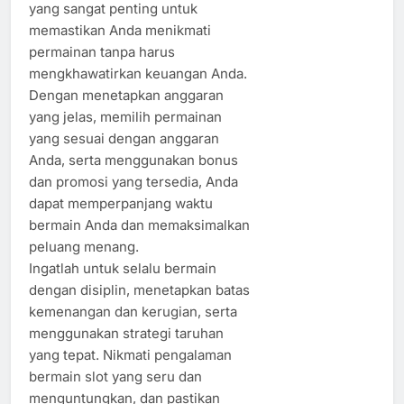
yang sangat penting untuk
memastikan Anda menikmati
permainan tanpa harus
mengkhawatirkan keuangan Anda.
Dengan menetapkan anggaran
yang jelas, memilih permainan
yang sesuai dengan anggaran
Anda, serta menggunakan bonus
dan promosi yang tersedia, Anda
dapat memperpanjang waktu
bermain Anda dan memaksimalkan
peluang menang.
Ingatlah untuk selalu bermain
dengan disiplin, menetapkan batas
kemenangan dan kerugian, serta
menggunakan strategi taruhan
yang tepat. Nikmati pengalaman
bermain slot yang seru dan
menguntungkan, dan pastikan