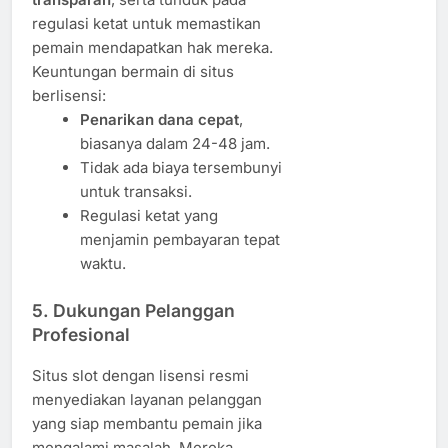
regulasi ketat untuk memastikan
pemain mendapatkan hak mereka.
Keuntungan bermain di situs
berlisensi:
Penarikan dana cepat
,
biasanya dalam 24-48 jam.
Tidak ada biaya tersembunyi
untuk transaksi.
Regulasi ketat yang
menjamin pembayaran tepat
waktu.
5.
Dukungan Pelanggan
Profesional
Situs slot dengan lisensi resmi
menyediakan layanan pelanggan
yang siap membantu pemain jika
mengalami masalah. Mereka