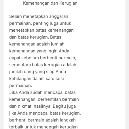
Kemenangan dan Kerugian
Selain menetapkan anggaran
permainan, penting juga untuk
menetapkan batas kemenangan
dan batas kerugian. Batas
kemenangan adalah jumlah
kemenangan yang ingin Anda
capai sebelum berhenti bermain,
sementara batas kerugian adalah
jumlah uang yang siap Anda
kehilangan dalam satu sesi
permainan.
Jika Anda sudah mencapai batas
kemenangan, berhentilah bermain
dan nikmati hasilnya. Begitu juga
jika Anda mencapai batas kerugian,
berhenti bermain adalah langkah
terbaik untuk mencegah kerugian