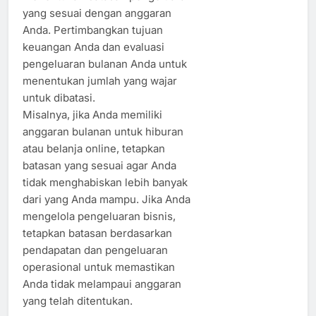
yang sesuai dengan anggaran
Anda. Pertimbangkan tujuan
keuangan Anda dan evaluasi
pengeluaran bulanan Anda untuk
menentukan jumlah yang wajar
untuk dibatasi.
Misalnya, jika Anda memiliki
anggaran bulanan untuk hiburan
atau belanja online, tetapkan
batasan yang sesuai agar Anda
tidak menghabiskan lebih banyak
dari yang Anda mampu. Jika Anda
mengelola pengeluaran bisnis,
tetapkan batasan berdasarkan
pendapatan dan pengeluaran
operasional untuk memastikan
Anda tidak melampaui anggaran
yang telah ditentukan.