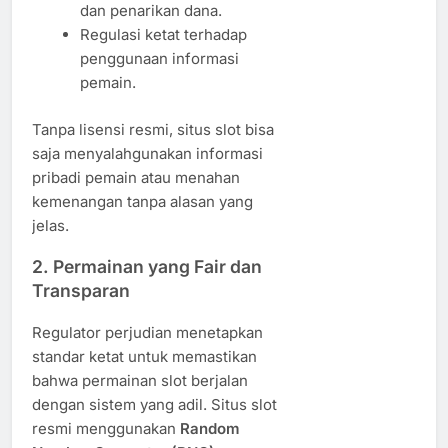
dan penarikan dana.
Regulasi ketat terhadap
penggunaan informasi
pemain.
Tanpa lisensi resmi, situs slot bisa
saja menyalahgunakan informasi
pribadi pemain atau menahan
kemenangan tanpa alasan yang
jelas.
2.
Permainan yang Fair dan
Transparan
Regulator perjudian menetapkan
standar ketat untuk memastikan
bahwa permainan slot berjalan
dengan sistem yang adil. Situs slot
resmi menggunakan
Random