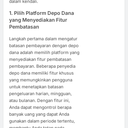
dalam kendali.
1.
Pilih Platform Depo Dana
yang Menyediakan Fitur
Pembatasan
Langkah pertama dalam mengatur
batasan pembayaran dengan depo
dana adalah memilih platform yang
menyediakan fitur pembatasan
pembayaran. Beberapa penyedia
depo dana memiliki fitur khusus
yang memungkinkan pengguna
untuk menetapkan batasan
pengeluaran harian, mingguan,
atau bulanan. Dengan fitur ini,
Anda dapat mengontrol berapa
banyak uang yang dapat Anda
gunakan dalam periode tertentu,
membantu Anda tetap pada