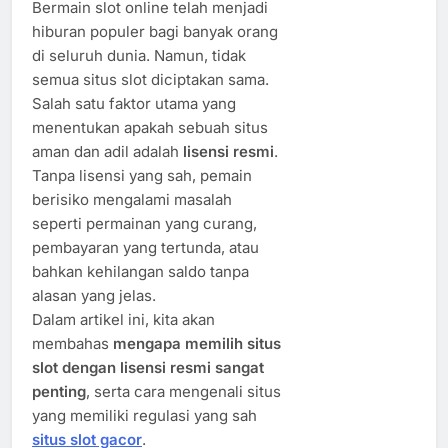
Bermain slot online telah menjadi
hiburan populer bagi banyak orang
di seluruh dunia. Namun, tidak
semua situs slot diciptakan sama.
Salah satu faktor utama yang
menentukan apakah sebuah situs
aman dan adil adalah
lisensi resmi
.
Tanpa lisensi yang sah, pemain
berisiko mengalami masalah
seperti permainan yang curang,
pembayaran yang tertunda, atau
bahkan kehilangan saldo tanpa
alasan yang jelas.
Dalam artikel ini, kita akan
membahas
mengapa memilih situs
slot dengan lisensi resmi sangat
penting
, serta cara mengenali situs
yang memiliki regulasi yang sah
situs slot gacor
.