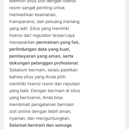
Memilih situs slot dengan lisensi
resmi sangat penting untuk
memastikan keamanan,
transparansi, dan peluang menang
yang adil. Situs yang memiliki
lisensi dari regulator terpercaya
menawarkan
permainan yang fair,
perlindungan data yang kuat,
pembayaran yang aman, serta
dukungan pelanggan profesional
.
Sebelum bermain, selalu pastikan
bahwa situs yang Anda pilih
memiliki lisensi resmi dan reputasi
yang baik. Dengan bermain di situs
yang berlisensi, Anda bisa
menikmati pengalaman bermain
slot online dengan lebih aman,
nyaman, dan menguntungkan.
Selamat bermain dan semoga