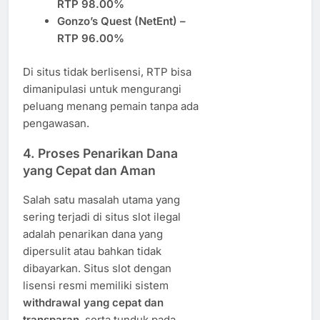
RTP 98.00%
Gonzo’s Quest (NetEnt) –
RTP 96.00%
Di situs tidak berlisensi, RTP bisa
dimanipulasi untuk mengurangi
peluang menang pemain tanpa ada
pengawasan.
4.
Proses Penarikan Dana
yang Cepat dan Aman
Salah satu masalah utama yang
sering terjadi di situs slot ilegal
adalah penarikan dana yang
dipersulit atau bahkan tidak
dibayarkan. Situs slot dengan
lisensi resmi memiliki sistem
withdrawal yang cepat dan
transparan
, serta tunduk pada