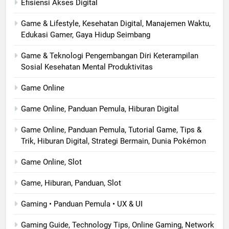
Efisiensi Akses Digital
Game & Lifestyle, Kesehatan Digital, Manajemen Waktu,
Edukasi Gamer, Gaya Hidup Seimbang
Game & Teknologi Pengembangan Diri Keterampilan
Sosial Kesehatan Mental Produktivitas
Game Online
Game Online, Panduan Pemula, Hiburan Digital
Game Online, Panduan Pemula, Tutorial Game, Tips &
Trik, Hiburan Digital, Strategi Bermain, Dunia Pokémon
Game Online, Slot
Game, Hiburan, Panduan, Slot
Gaming • Panduan Pemula • UX & UI
Gaming Guide, Technology Tips, Online Gaming, Network