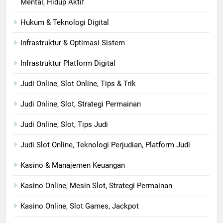
Mental, Hidup Aktif
Hukum & Teknologi Digital
Infrastruktur & Optimasi Sistem
Infrastruktur Platform Digital
Judi Online, Slot Online, Tips & Trik
Judi Online, Slot, Strategi Permainan
Judi Online, Slot, Tips Judi
Judi Slot Online, Teknologi Perjudian, Platform Judi
Kasino & Manajemen Keuangan
Kasino Online, Mesin Slot, Strategi Permainan
Kasino Online, Slot Games, Jackpot