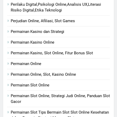
Perilaku Digital,Psikologi Online,Analisis UX,Literasi
Risiko Digital,Etika Teknologi
Perjudian Online, Afiliasi, Slot Games
Permainan Kasino dan Strategi
Permainan Kasino Online
Permainan Kasino, Slot Online, Fitur Bonus Slot
Permainan Online
Permainan Online, Slot, Kasino Online
Permainan Slot Online
Permainan Slot Online, Strategi Judi Online, Panduan Slot
Gacor
Permainan Slot Tips Bermain Slot Slot Online Kesehatan