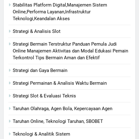
Stabilitas Platform Digital,Manajemen Sistem
Online,Performa Layanan,Infrastruktur
Teknologi,Keandalan Akses
Strategi & Analisis Slot
Strategi Bermain Terstruktur Panduan Pemula Judi
Online Manajemen Aktivitas dan Modal Edukasi Pemain
Terkontrol Tips Bermain Aman dan Efektif
Strategi dan Gaya Bermain
Strategi Permainan & Analisis Waktu Bermain
Strategi Slot & Evaluasi Teknis
Taruhan Olahraga, Agen Bola, Kepercayaan Agen
Taruhan Online, Teknologi Taruhan, SBOBET
Teknologi & Analitik Sistem