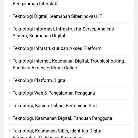
Pengalaman Interaktif
Teknologi Digital,Keamanan Siber,Inovasi IT
Teknologi Informasi, Infrastruktur Server, Analisis
Sistem, Keamanan Digital
Teknologi Infrastruktur dan Akses Platform
Teknologi Internet, Keamanan Digital, Troubleshooting,
Panduan Akses, Edukasi Online
Teknologi Platform Digital
Teknologi Web & Pengalaman Pengguna
Teknologi, Kasino Online, Permainan Slot
Teknologi, Keamanan Digital, Panduan Pengguna
Teknologi, Keamanan Siber, Identitas Digital,
Infrastruktur IT, Inovasi Keamanan