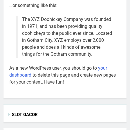
…or something like this:
The XYZ Doohickey Company was founded
in 1971, and has been providing quality
doohickeys to the public ever since. Located
in Gotham City, XYZ employs over 2,000
people and does all kinds of awesome
things for the Gotham community.
As a new WordPress user, you should go to
your
dashboard
to delete this page and create new pages
for your content. Have fun!
SLOT GACOR