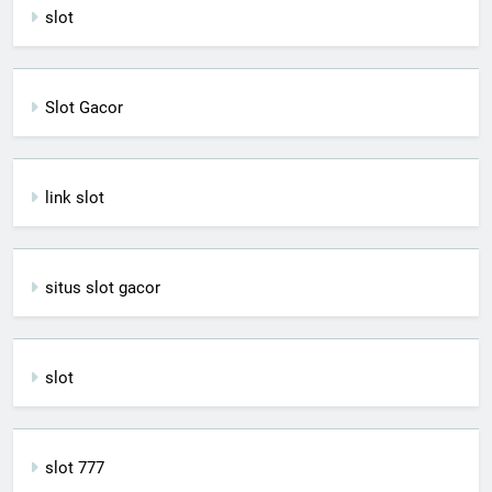
slot
Slot Gacor
link slot
situs slot gacor
slot
slot 777