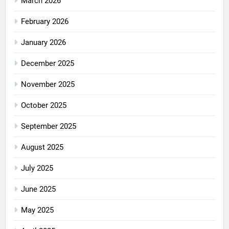
March 2026
February 2026
January 2026
December 2025
November 2025
October 2025
September 2025
August 2025
July 2025
June 2025
May 2025