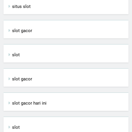
situs slot
slot gacor
slot
slot gacor
slot gacor hari ini
slot