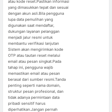
atau kode reset.Pastikan informasi
yang dimasukkan tepat dan sesuai
dengan akun asli.Bila pengguna
lupa data pemulihan yang
digunakan saat mendaftar,
dukungan layanan pelanggan
menjadi jalur resmi untuk
membantu verifikasi lanjutan
Sistem akan mengirimkan kode
OTP atau tautan reset melalui
email atau pesan singkat.Pada
tahap ini, pengguna wajib
memastikan email atau pesan
berasal dari sumber resmi.Tanda
penting seperti nama domain,
struktur pesan profesional, dan
tidak adanya permintaan data
pribadi sensitif harus
diperhatikan.Jangan pernah