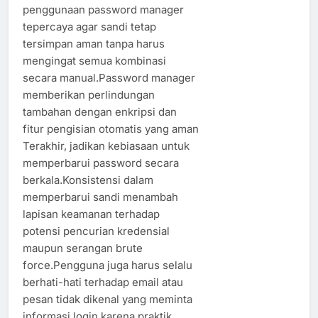
penggunaan password manager
tepercaya agar sandi tetap
tersimpan aman tanpa harus
mengingat semua kombinasi
secara manual.Password manager
memberikan perlindungan
tambahan dengan enkripsi dan
fitur pengisian otomatis yang aman
Terakhir, jadikan kebiasaan untuk
memperbarui password secara
berkala.Konsistensi dalam
memperbarui sandi menambah
lapisan keamanan terhadap
potensi pencurian kredensial
maupun serangan brute
force.Pengguna juga harus selalu
berhati-hati terhadap email atau
pesan tidak dikenal yang meminta
informasi login karena praktik