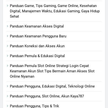
Panduan Game, Tips Gaming, Game Online, Kesehatan
Digital, Manajemen Waktu, Edukasi Gaming, Gaya Hidup
Sehat
Panduan Keamanan Akses Digital
Panduan Keamanan Pengguna Baru
Panduan Koneksi dan Akses Akun
Panduan Pemula & Edukasi Digital
Panduan Pemula Slot Online Strategi Login Cepat
Keamanan Akun Slot Tips Bermain Aman Akses Slot
Online Nyaman
Panduan Pengguna, Edukasi Digital, Teknologi Online
Panduan Pengguna, Slot Online, Akun Kaya787
Panduan Pengguna, Tips & Trik