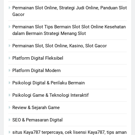
Permainan Slot Online, Strategi Judi Online, Panduan Slot
Gacor
Permainan Slot Tips Bermain Slot Slot Online Kesehatan
dalam Bermain Strategi Menang Slot
Permainan Slot, Slot Online, Kasino, Slot Gacor
Platform Digital Fleksibel
Platform Digital Modern
Psikologi Digital & Perilaku Bermain
Psikologi Game & Teknologi Interaktif
Review & Sejarah Game
SEO & Pemasaran Digital
situs Kaya787 terpercaya, cek lisensi Kaya787, tips aman