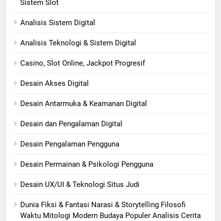
Sistem Slot
Analisis Sistem Digital
Analisis Teknologi & Sistem Digital
Casino, Slot Online, Jackpot Progresif
Desain Akses Digital
Desain Antarmuka & Keamanan Digital
Desain dan Pengalaman Digital
Desain Pengalaman Pengguna
Desain Permainan & Psikologi Pengguna
Desain UX/UI & Teknologi Situs Judi
Dunia Fiksi & Fantasi Narasi & Storytelling Filosofi
Waktu Mitologi Modern Budaya Populer Analisis Cerita