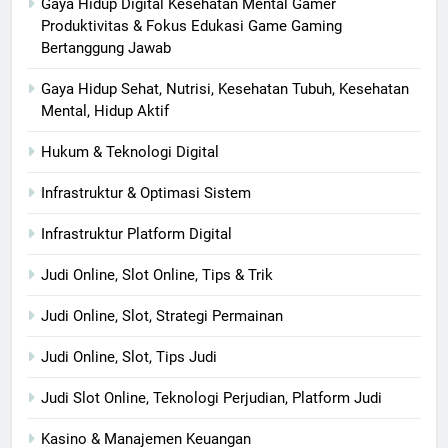
Gaya Hidup Digital Kesehatan Mental Gamer
Produktivitas & Fokus Edukasi Game Gaming
Bertanggung Jawab
Gaya Hidup Sehat, Nutrisi, Kesehatan Tubuh, Kesehatan
Mental, Hidup Aktif
Hukum & Teknologi Digital
Infrastruktur & Optimasi Sistem
Infrastruktur Platform Digital
Judi Online, Slot Online, Tips & Trik
Judi Online, Slot, Strategi Permainan
Judi Online, Slot, Tips Judi
Judi Slot Online, Teknologi Perjudian, Platform Judi
Kasino & Manajemen Keuangan