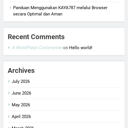
Panduan Menggunakan KAYA787 melalui Browser
secara Optimal dan Aman
Recent Comments
A WordPress Commenter
on
Hello world!
Archives
July 2026
June 2026
May 2026
April 2026