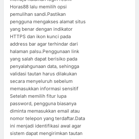
Horas88 lalu memilih opsi
pemulihan sandi.Pastikan
pengguna mengakses alamat situs
yang benar dengan indikator
HTTPS dan ikon kunci pada
address bar agar terhindar dari
halaman palsu.Penggunaan link
yang salah dapat berisiko pada
penyalahgunaan data, sehingga
validasi tautan harus dilakukan
secara menyeluruh sebelum
memasukkan informasi sensitif
Setelah memilih fitur lupa
password, pengguna biasanya
diminta memasukkan email atau
nomor telepon yang terdaftar.Data
ini menjadi identifikasi awal agar
sistem dapat mengirimkan tautan