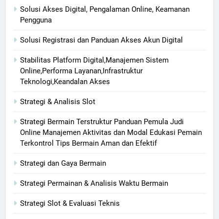
Solusi Akses Digital, Pengalaman Online, Keamanan
Pengguna
Solusi Registrasi dan Panduan Akses Akun Digital
Stabilitas Platform Digital,Manajemen Sistem
Online,Performa Layanan,Infrastruktur
Teknologi,Keandalan Akses
Strategi & Analisis Slot
Strategi Bermain Terstruktur Panduan Pemula Judi
Online Manajemen Aktivitas dan Modal Edukasi Pemain
Terkontrol Tips Bermain Aman dan Efektif
Strategi dan Gaya Bermain
Strategi Permainan & Analisis Waktu Bermain
Strategi Slot & Evaluasi Teknis