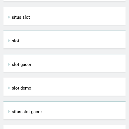
situs slot
slot
slot gacor
slot demo
situs slot gacor