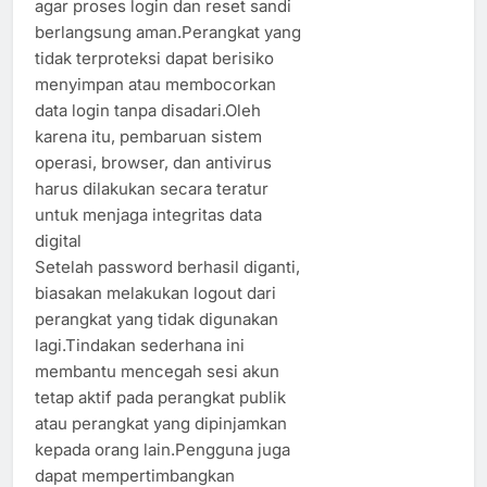
agar proses login dan reset sandi
berlangsung aman.Perangkat yang
tidak terproteksi dapat berisiko
menyimpan atau membocorkan
data login tanpa disadari.Oleh
karena itu, pembaruan sistem
operasi, browser, dan antivirus
harus dilakukan secara teratur
untuk menjaga integritas data
digital
Setelah password berhasil diganti,
biasakan melakukan logout dari
perangkat yang tidak digunakan
lagi.Tindakan sederhana ini
membantu mencegah sesi akun
tetap aktif pada perangkat publik
atau perangkat yang dipinjamkan
kepada orang lain.Pengguna juga
dapat mempertimbangkan