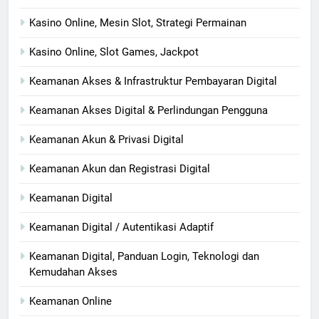
Kasino Online, Mesin Slot, Strategi Permainan
Kasino Online, Slot Games, Jackpot
Keamanan Akses & Infrastruktur Pembayaran Digital
Keamanan Akses Digital & Perlindungan Pengguna
Keamanan Akun & Privasi Digital
Keamanan Akun dan Registrasi Digital
Keamanan Digital
Keamanan Digital / Autentikasi Adaptif
Keamanan Digital, Panduan Login, Teknologi dan
Kemudahan Akses
Keamanan Online