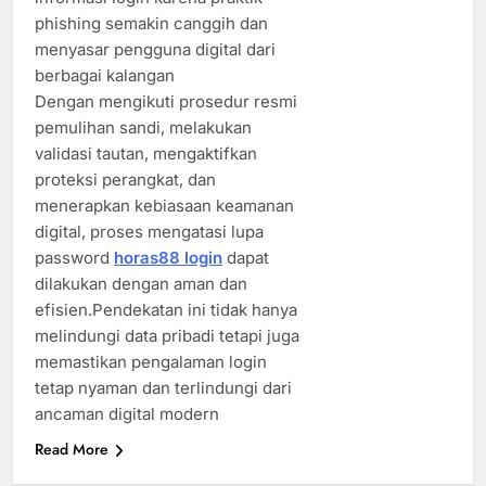
phishing semakin canggih dan
menyasar pengguna digital dari
berbagai kalangan
Dengan mengikuti prosedur resmi
pemulihan sandi, melakukan
validasi tautan, mengaktifkan
proteksi perangkat, dan
menerapkan kebiasaan keamanan
digital, proses mengatasi lupa
password
horas88 login
dapat
dilakukan dengan aman dan
efisien.Pendekatan ini tidak hanya
melindungi data pribadi tetapi juga
memastikan pengalaman login
tetap nyaman dan terlindungi dari
ancaman digital modern
Read More