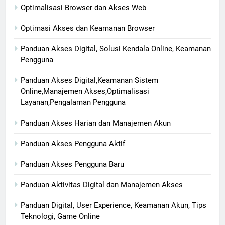
Optimalisasi Browser dan Akses Web
Optimasi Akses dan Keamanan Browser
Panduan Akses Digital, Solusi Kendala Online, Keamanan
Pengguna
Panduan Akses Digital,Keamanan Sistem
Online,Manajemen Akses,Optimalisasi
Layanan,Pengalaman Pengguna
Panduan Akses Harian dan Manajemen Akun
Panduan Akses Pengguna Aktif
Panduan Akses Pengguna Baru
Panduan Aktivitas Digital dan Manajemen Akses
Panduan Digital, User Experience, Keamanan Akun, Tips
Teknologi, Game Online