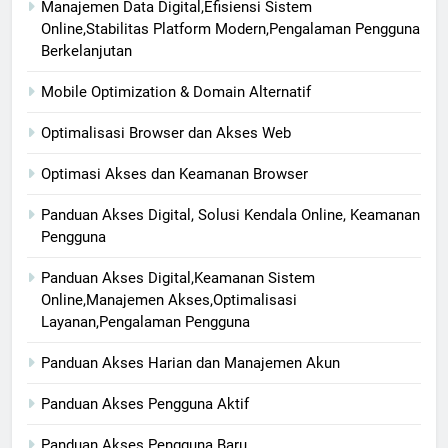
Manajemen Data Digital,Efisiensi Sistem
Online,Stabilitas Platform Modern,Pengalaman Pengguna
Berkelanjutan
Mobile Optimization & Domain Alternatif
Optimalisasi Browser dan Akses Web
Optimasi Akses dan Keamanan Browser
Panduan Akses Digital, Solusi Kendala Online, Keamanan
Pengguna
Panduan Akses Digital,Keamanan Sistem
Online,Manajemen Akses,Optimalisasi
Layanan,Pengalaman Pengguna
Panduan Akses Harian dan Manajemen Akun
Panduan Akses Pengguna Aktif
Panduan Akses Pengguna Baru