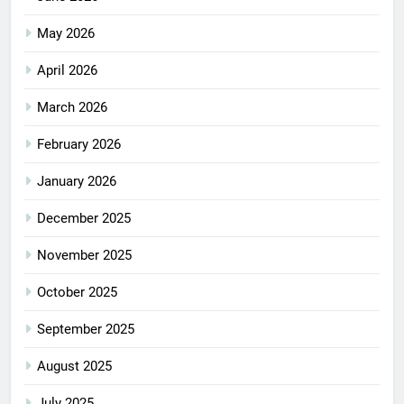
May 2026
April 2026
March 2026
February 2026
January 2026
December 2025
November 2025
October 2025
September 2025
August 2025
July 2025