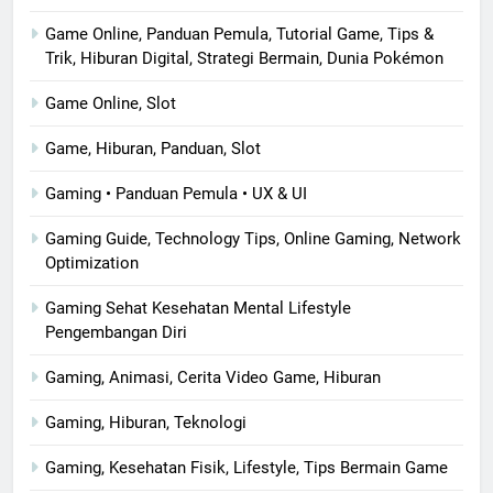
Game Online, Panduan Pemula, Tutorial Game, Tips &
Trik, Hiburan Digital, Strategi Bermain, Dunia Pokémon
Game Online, Slot
Game, Hiburan, Panduan, Slot
Gaming • Panduan Pemula • UX & UI
Gaming Guide, Technology Tips, Online Gaming, Network
Optimization
Gaming Sehat Kesehatan Mental Lifestyle
Pengembangan Diri
Gaming, Animasi, Cerita Video Game, Hiburan
Gaming, Hiburan, Teknologi
Gaming, Kesehatan Fisik, Lifestyle, Tips Bermain Game