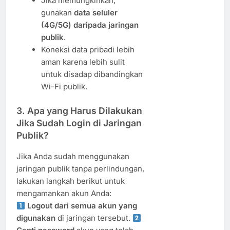
Jika memungkinkan,
gunakan
data seluler
(4G/5G) daripada jaringan
publik
.
Koneksi data pribadi lebih
aman karena lebih sulit
untuk disadap dibandingkan
Wi-Fi publik.
3. Apa yang Harus Dilakukan
Jika Sudah Login di Jaringan
Publik?
Jika Anda sudah menggunakan
jaringan publik tanpa perlindungan,
lakukan langkah berikut untuk
mengamankan akun Anda:
Logout dari semua akun yang
digunakan
di jaringan tersebut.