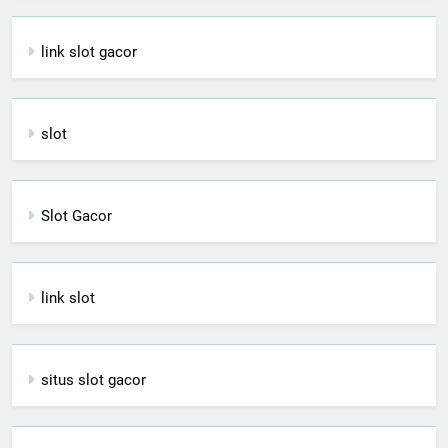
link slot gacor
slot
Slot Gacor
link slot
situs slot gacor