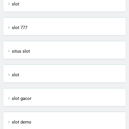
slot
slot 777
situs slot
slot
slot gacor
slot demo