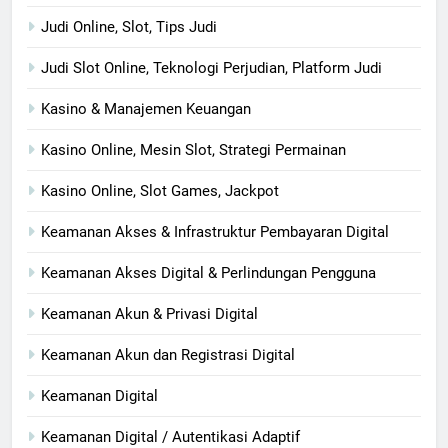
Judi Online, Slot, Tips Judi
Judi Slot Online, Teknologi Perjudian, Platform Judi
Kasino & Manajemen Keuangan
Kasino Online, Mesin Slot, Strategi Permainan
Kasino Online, Slot Games, Jackpot
Keamanan Akses & Infrastruktur Pembayaran Digital
Keamanan Akses Digital & Perlindungan Pengguna
Keamanan Akun & Privasi Digital
Keamanan Akun dan Registrasi Digital
Keamanan Digital
Keamanan Digital / Autentikasi Adaptif