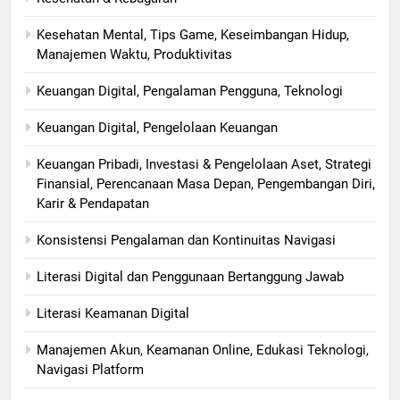
Kesehatan Mental, Tips Game, Keseimbangan Hidup,
Manajemen Waktu, Produktivitas
Keuangan Digital, Pengalaman Pengguna, Teknologi
Keuangan Digital, Pengelolaan Keuangan
Keuangan Pribadi, Investasi & Pengelolaan Aset, Strategi
Finansial, Perencanaan Masa Depan, Pengembangan Diri,
Karir & Pendapatan
Konsistensi Pengalaman dan Kontinuitas Navigasi
Literasi Digital dan Penggunaan Bertanggung Jawab
Literasi Keamanan Digital
Manajemen Akun, Keamanan Online, Edukasi Teknologi,
Navigasi Platform