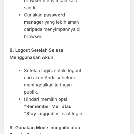
browser menyimpan kata
sandi.
Gunakan
password
manager
yang lebih aman
daripada menyimpannya di
browser.
8. Logout Setelah Selesai
Menggunakan Akun
Setelah login, selalu logout
dari akun Anda sebelum
meninggalkan jaringan
publik.
Hindari memilih opsi
“Remember Me” atau
“Stay Logged In”
saat login.
9. Gunakan Mode Incognito atau