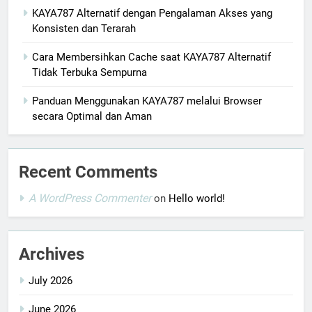
KAYA787 Alternatif dengan Pengalaman Akses yang
Konsisten dan Terarah
Cara Membersihkan Cache saat KAYA787 Alternatif
Tidak Terbuka Sempurna
Panduan Menggunakan KAYA787 melalui Browser
secara Optimal dan Aman
Recent Comments
A WordPress Commenter
on
Hello world!
Archives
July 2026
June 2026