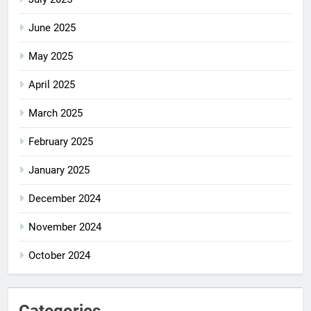
June 2025
May 2025
April 2025
March 2025
February 2025
January 2025
December 2024
November 2024
October 2024