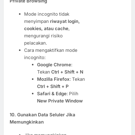
Private Browsing
Mode incognito tidak
menyimpan
riwayat login,
cookies, atau cache
,
mengurangi risiko
pelacakan.
Cara mengaktifkan mode
incognito:
Google Chrome
:
Tekan
Ctrl + Shift + N
Mozilla Firefox
: Tekan
Ctrl + Shift + P
Safari & Edge
: Pilih
New Private Window
10. Gunakan Data Seluler Jika
Memungkinkan