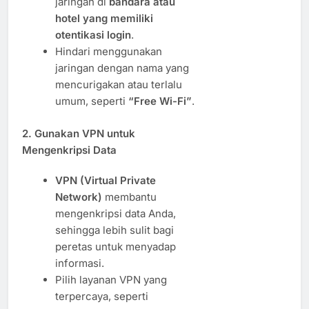
jaringan di
bandara atau
hotel yang memiliki
otentikasi login
.
Hindari menggunakan
jaringan dengan nama yang
mencurigakan atau terlalu
umum, seperti
“Free Wi-Fi”
.
2. Gunakan VPN untuk
Mengenkripsi Data
VPN (Virtual Private
Network)
membantu
mengenkripsi data Anda,
sehingga lebih sulit bagi
peretas untuk menyadap
informasi.
Pilih layanan VPN yang
terpercaya, seperti