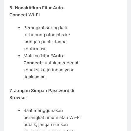
6. Nonaktifkan Fitur Auto-
Connect Wi-Fi
Perangkat sering kali
terhubung otomatis ke
jaringan publik tanpa
konfirmasi.
Matikan fitur
“Auto-
Connect”
untuk mencegah
koneksi ke jaringan yang
tidak aman.
7. Jangan Simpan Password di
Browser
Saat menggunakan
perangkat umum atau Wi-Fi
publik, jangan izinkan