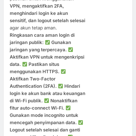
VPN, mengaktifkan 2FA,
menghindari login ke akun
sensitif, dan logout setelah selesai
agar akun tetap aman.
Ringkasan cara aman login di
jaringan publik:
Gunakan
jaringan yang terpercaya.
Aktifkan VPN untuk mengenkripsi
data.
Pastikan situs
menggunakan HTTPS.
Aktifkan Two-Factor
Authentication (2FA).
Hindari
login ke akun bank atau keuangan
di Wi-Fi publik.
Nonaktifkan
fitur auto-connect Wi-Fi.
Gunakan mode incognito untuk
mencegah penyimpanan data.
Logout setelah selesai dan ganti