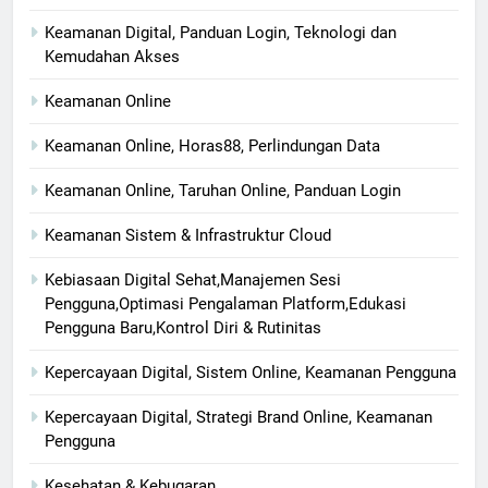
Keamanan Digital, Panduan Login, Teknologi dan
Kemudahan Akses
Keamanan Online
Keamanan Online, Horas88, Perlindungan Data
Keamanan Online, Taruhan Online, Panduan Login
Keamanan Sistem & Infrastruktur Cloud
Kebiasaan Digital Sehat,Manajemen Sesi
Pengguna,Optimasi Pengalaman Platform,Edukasi
Pengguna Baru,Kontrol Diri & Rutinitas
Kepercayaan Digital, Sistem Online, Keamanan Pengguna
Kepercayaan Digital, Strategi Brand Online, Keamanan
Pengguna
Kesehatan & Kebugaran