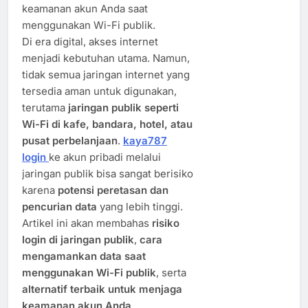
keamanan akun Anda saat
menggunakan Wi-Fi publik.
Di era digital, akses internet
menjadi kebutuhan utama. Namun,
tidak semua jaringan internet yang
tersedia aman untuk digunakan,
terutama
jaringan publik seperti
Wi-Fi di kafe, bandara, hotel, atau
pusat perbelanjaan
.
kaya787
login
ke akun pribadi melalui
jaringan publik bisa sangat berisiko
karena
potensi peretasan dan
pencurian data
yang lebih tinggi.
Artikel ini akan membahas
risiko
login di jaringan publik
,
cara
mengamankan data saat
menggunakan Wi-Fi publik
, serta
alternatif terbaik untuk menjaga
keamanan akun Anda
.