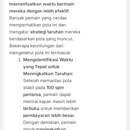
memanfaatkan waktu bermain
mereka dengan lebih efektif
.
Banyak pemain yang cerdas
memperhatikan pola ini dan
mengatur
strategi taruhan
mereka
berdasarkan pola yang muncul.
Beberapa keuntungan dari
mengetahui pola ini termasuk:
Mengidentifikasi Waktu
yang Tepat untuk
Meningkatkan Taruhan:
Setelah memantau pola
stabil pada
100 spin
pertama
, pemain dapat
menilai kapan mesin lebih
terbuka
untuk memberikan
pembayaran lebih besar
.
Dengan demikian, pemain
dapat
meningkatkan