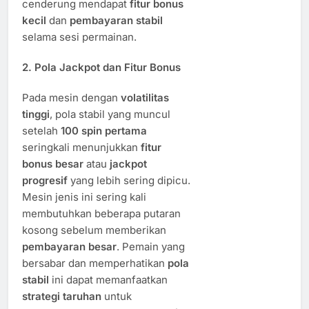
cenderung mendapat
fitur bonus
kecil
dan
pembayaran stabil
selama sesi permainan.
2.
Pola Jackpot dan Fitur Bonus
Pada mesin dengan
volatilitas
tinggi
, pola stabil yang muncul
setelah
100 spin pertama
seringkali menunjukkan
fitur
bonus besar
atau
jackpot
progresif
yang lebih sering dipicu.
Mesin jenis ini sering kali
membutuhkan beberapa putaran
kosong sebelum memberikan
pembayaran besar
. Pemain yang
bersabar dan memperhatikan
pola
stabil
ini dapat memanfaatkan
strategi taruhan
untuk