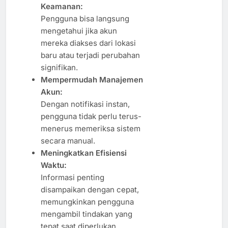
Keamanan:
Pengguna bisa langsung
mengetahui jika akun
mereka diakses dari lokasi
baru atau terjadi perubahan
signifikan.
Mempermudah Manajemen
Akun:
Dengan notifikasi instan,
pengguna tidak perlu terus-
menerus memeriksa sistem
secara manual.
Meningkatkan Efisiensi
Waktu:
Informasi penting
disampaikan dengan cepat,
memungkinkan pengguna
mengambil tindakan yang
tepat saat diperlukan.