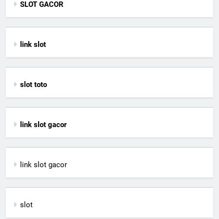
SLOT GACOR
link slot
slot toto
link slot gacor
link slot gacor
slot