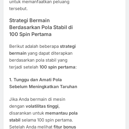
untuk memanfaatkan peluang
tersebut.
Strategi Bermain
Berdasarkan Pola Stabil di
100 Spin Pertama
Berikut adalah beberapa
strategi
bermain
yang dapat diterapkan
berdasarkan pola stabil yang
terjadi setelah
100 spin pertama
:
1.
Tunggu dan Amati Pola
Sebelum Meningkatkan Taruhan
Jika Anda bermain di mesin
dengan
volatilitas tinggi
,
disarankan untuk
memantau pola
stabil
selama 100 spin pertama.
Setelah Anda melihat
fitur bonus