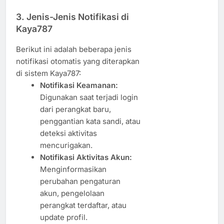
3.
Jenis-Jenis Notifikasi di
Kaya787
Berikut ini adalah beberapa jenis
notifikasi otomatis yang diterapkan
di sistem Kaya787:
Notifikasi Keamanan:
Digunakan saat terjadi login
dari perangkat baru,
penggantian kata sandi, atau
deteksi aktivitas
mencurigakan.
Notifikasi Aktivitas Akun:
Menginformasikan
perubahan pengaturan
akun, pengelolaan
perangkat terdaftar, atau
update profil.