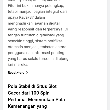
Fitur ini bukan hanya pelengkap,
tetapi menjadi bagian integral dari
upaya Kaya787 dalam
menghadirkan
layanan digital
yang responsif dan terpercaya
. Di
tengah tuntutan digitalisasi yang
semakin tinggi, sistem notifikasi
otomatis menjadi jembatan antara
pengguna dan informasi penting
yang harus selalu tersedia di ujung
jari mereka.
Read More
Pola Stabil di Situs Slot
Gacor dari 100 Spin
Pertama: Menemukan Pola
Kemenangan yang