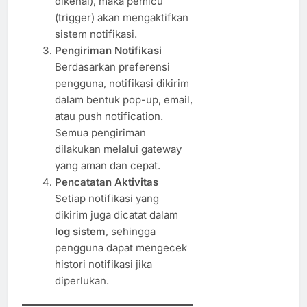
dikenal), maka pemicu
(trigger) akan mengaktifkan
sistem notifikasi.
Pengiriman Notifikasi
Berdasarkan preferensi
pengguna, notifikasi dikirim
dalam bentuk pop-up, email,
atau push notification.
Semua pengiriman
dilakukan melalui gateway
yang aman dan cepat.
Pencatatan Aktivitas
Setiap notifikasi yang
dikirim juga dicatat dalam
log sistem
, sehingga
pengguna dapat mengecek
histori notifikasi jika
diperlukan.