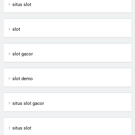
situs slot
slot
slot gacor
slot demo
situs slot gacor
situs slot