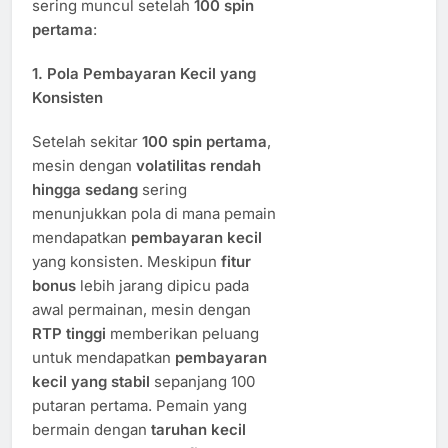
sering muncul setelah
100 spin
pertama
:
1.
Pola Pembayaran Kecil yang
Konsisten
Setelah sekitar
100 spin pertama
,
mesin dengan
volatilitas rendah
hingga sedang
sering
menunjukkan pola di mana pemain
mendapatkan
pembayaran kecil
yang konsisten. Meskipun
fitur
bonus
lebih jarang dipicu pada
awal permainan, mesin dengan
RTP tinggi
memberikan peluang
untuk mendapatkan
pembayaran
kecil yang stabil
sepanjang 100
putaran pertama. Pemain yang
bermain dengan
taruhan kecil