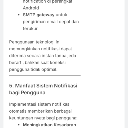
notification di perangkat
Android
SMTP gateway
untuk
pengiriman email cepat dan
terukur
Penggunaan teknologi ini
memungkinkan notifikasi dapat
diterima secara instan tanpa jeda
berarti, bahkan saat koneksi
pengguna tidak optimal.
5.
Manfaat Sistem Notifikasi
bagi Pengguna
Implementasi sistem notifikasi
otomatis memberikan berbagai
keuntungan nyata bagi pengguna:
Meningkatkan Kesadaran