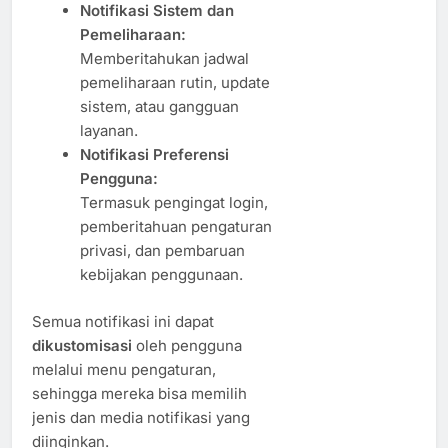
Notifikasi Sistem dan
Pemeliharaan:
Memberitahukan jadwal
pemeliharaan rutin, update
sistem, atau gangguan
layanan.
Notifikasi Preferensi
Pengguna:
Termasuk pengingat login,
pemberitahuan pengaturan
privasi, dan pembaruan
kebijakan penggunaan.
Semua notifikasi ini dapat
dikustomisasi
oleh pengguna
melalui menu pengaturan,
sehingga mereka bisa memilih
jenis dan media notifikasi yang
diinginkan.