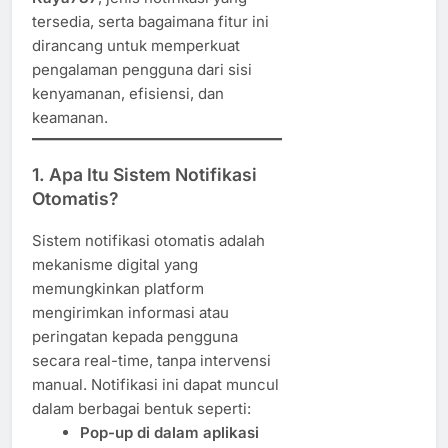
tersedia, serta bagaimana fitur ini
dirancang untuk memperkuat
pengalaman pengguna dari sisi
kenyamanan, efisiensi, dan
keamanan.
1.
Apa Itu Sistem Notifikasi
Otomatis?
Sistem notifikasi otomatis adalah
mekanisme digital yang
memungkinkan platform
mengirimkan informasi atau
peringatan kepada pengguna
secara real-time, tanpa intervensi
manual. Notifikasi ini dapat muncul
dalam berbagai bentuk seperti:
Pop-up di dalam aplikasi