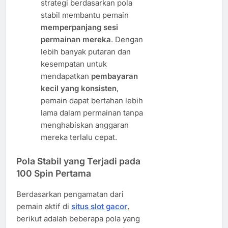
strategi berdasarkan pola
stabil membantu pemain
memperpanjang sesi
permainan mereka
. Dengan
lebih banyak putaran dan
kesempatan untuk
mendapatkan
pembayaran
kecil yang konsisten
,
pemain dapat bertahan lebih
lama dalam permainan tanpa
menghabiskan anggaran
mereka terlalu cepat.
Pola Stabil yang Terjadi pada
100 Spin Pertama
Berdasarkan pengamatan dari
pemain aktif di
situs slot gacor
,
berikut adalah beberapa pola yang