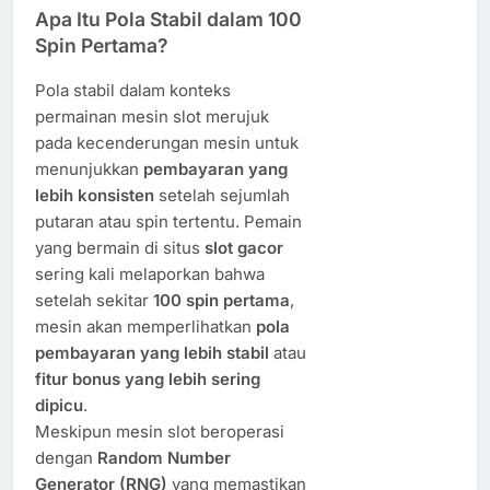
Apa Itu Pola Stabil dalam 100
Spin Pertama?
Pola stabil dalam konteks
permainan mesin slot merujuk
pada kecenderungan mesin untuk
menunjukkan
pembayaran yang
lebih konsisten
setelah sejumlah
putaran atau spin tertentu. Pemain
yang bermain di situs
slot gacor
sering kali melaporkan bahwa
setelah sekitar
100 spin pertama
,
mesin akan memperlihatkan
pola
pembayaran yang lebih stabil
atau
fitur bonus yang lebih sering
dipicu
.
Meskipun mesin slot beroperasi
dengan
Random Number
Generator (RNG)
yang memastikan