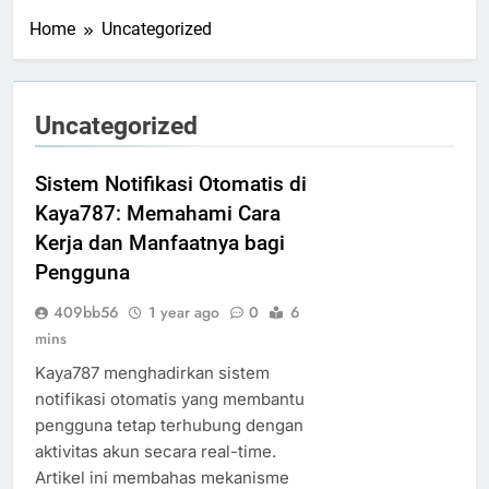
Home
Uncategorized
Uncategorized
Sistem Notifikasi Otomatis di
Kaya787: Memahami Cara
Kerja dan Manfaatnya bagi
Pengguna
409bb56
1 year ago
0
6
mins
Kaya787 menghadirkan sistem
notifikasi otomatis yang membantu
pengguna tetap terhubung dengan
aktivitas akun secara real-time.
Artikel ini membahas mekanisme