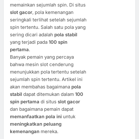
memainkan sejumlah spin. Di situs
slot gacor
, pola kemenangan
seringkali terlihat setelah sejumlah
spin tertentu. Salah satu pola yang
sering dicari adalah
pola stabil
yang terjadi pada
100 spin
pertama
.
Banyak pemain yang percaya
bahwa mesin slot cenderung
menunjukkan pola tertentu setelah
sejumlah spin tertentu. Artikel ini
akan membahas bagaimana
pola
stabil
dapat ditemukan dalam
100
spin pertama
di situs
slot gacor
dan bagaimana pemain dapat
memanfaatkan pola ini
untuk
meningkatkan peluang
kemenangan
mereka.