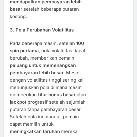
mendapatkan pembayaran lebih
besar
setelah beberapa putaran
kosong.
3.
Pola Perubahan Volatilitas
Pada beberapa mesin, setelah
100
spin pertama
, pola volatilitas dapat
berubah, memberikan pemain
peluang untuk memenangkan
pembayaran lebih besar
. Mesin
dengan volatilitas tinggi sering kali
menunjukkan pola di mana mesin
memberikan
fitur bonus besar
atau
jackpot progresif
setelah sejumlah
putaran tanpa pembayaran besar.
Setelah pola ini muncul, pemain
dapat memilih untuk
meningkatkan taruhan
mereka