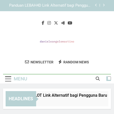
Skip
KAYA787 Alternatif dengan Pengalaman Akses
to
yang Konsisten dan Terarah
content
Cara Membersihkan Cache saat KAYA787
Alternatif Tidak Terbuka Sempurna
Panduan EDWINSLOT Link Alternatif bagi
Pengguna Baru untuk Memahami Keamanan
Akses Digital
Panduan LEBAH4D Link Alternatif bagi Pengguna
Baru untuk Memahami Risiko Akses Digital
KAYA787 Alternatif dengan Pengalaman Akses
yang Konsisten dan Terarah
Daniele Angelo
Jelajahi Karya Seni Kreatif Dari Daniele
Cara Membersihkan Cache saat KAYA787
NEWSLETTER
RANDOM NEWS
Martino
Alternatif Tidak Terbuka Sempurna
Angelo Martino.
MENU
nduan EDWINSLOT Link Alternatif bagi Pengguna Baru untuk
HEADLINES
eeks Ago