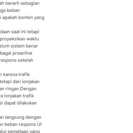
ah berarti sebagian
gga beban
 apakah konten yang
an saat ini tetapi
mproyeksikan waktu
belum sistem benar
ebagai proactive
erespons setelah
 karena trafik
etapi dari lonjakan
gan ringan.Dengan
 lonjakan trafik
si dapat dilakukan
an langsung dengan
an beban respons UI
lalui pemetaan yang