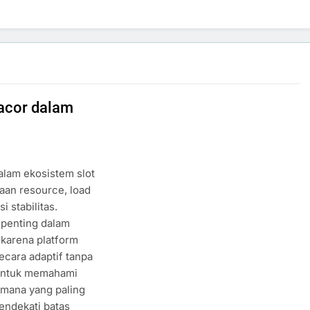
acor dalam
alam ekosistem slot
aan resource, load
i stabilitas.
 penting dalam
 karena platform
ecara adaptif tanpa
 untuk memahami
 mana yang paling
mendekati batas