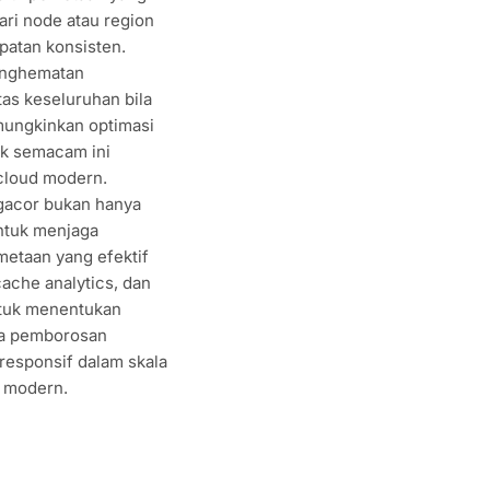
ari node atau region
patan konsisten.
penghematan
tas keseluruhan bila
mungkinkan optimasi
ik semacam ini
 cloud modern.
gacor bukan hanya
untuk menjaga
metaan yang efektif
cache analytics, dan
untuk menentukan
pa pemborosan
 responsif dalam skala
k modern.