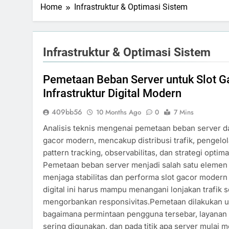
Home
Infrastruktur & Optimasi Sistem
Infrastruktur & Optimasi Sistem
Pemetaan Beban Server untuk Slot G
Infrastruktur Digital Modern
409bb56
10 Months Ago
0
7 Mins
Analisis teknis mengenai pemetaan beban server d
gacor modern, mencakup distribusi trafik, pengelol
pattern tracking, observabilitas, dan strategi optimas
Pemetaan beban server menjadi salah satu elemen
menjaga stabilitas dan performa slot gacor modern
digital ini harus mampu menangani lonjakan trafik s
mengorbankan responsivitas.Pemetaan dilakukan
bagaimana permintaan pengguna tersebar, layanan
sering digunakan, dan pada titik apa server mulai 