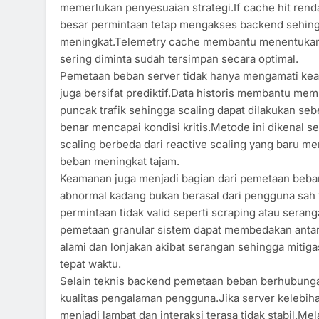
memerlukan penyesuaian strategi.If cache hit rend
besar permintaan tetap mengakses backend sehin
meningkat.Telemetry cache membantu menentukan
sering diminta sudah tersimpan secara optimal.
Pemetaan beban server tidak hanya mengamati keada
juga bersifat prediktif.Data historis membantu me
puncak trafik sehingga scaling dapat dilakukan se
benar mencapai kondisi kritis.Metode ini dikenal s
scaling berbeda dari reactive scaling yang baru m
beban meningkat tajam.
Keamanan juga menjadi bagian dari pemetaan beban
abnormal kadang bukan berasal dari pengguna sah t
permintaan tidak valid seperti scraping atau seran
pemetaan granular sistem dapat membedakan antara
alami dan lonjakan akibat serangan sehingga mitiga
tepat waktu.
Selain teknis backend pemetaan beban berhubung
kualitas pengalaman pengguna.Jika server kelebih
menjadi lambat dan interaksi terasa tidak stabil.Me