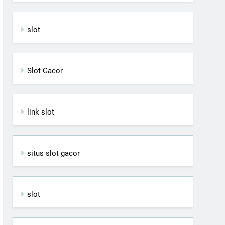
slot
Slot Gacor
link slot
situs slot gacor
slot