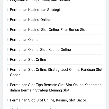
Permainan Kasino dan Strategi
Permainan Kasino Online
Permainan Kasino, Slot Online, Fitur Bonus Slot
Permainan Online
Permainan Online, Slot, Kasino Online
Permainan Slot Online
Permainan Slot Online, Strategi Judi Online, Panduan Slot
Gacor
Permainan Slot Tips Bermain Slot Slot Online Kesehatan
dalam Bermain Strategi Menang Slot
Permainan Slot, Slot Online, Kasino, Slot Gacor