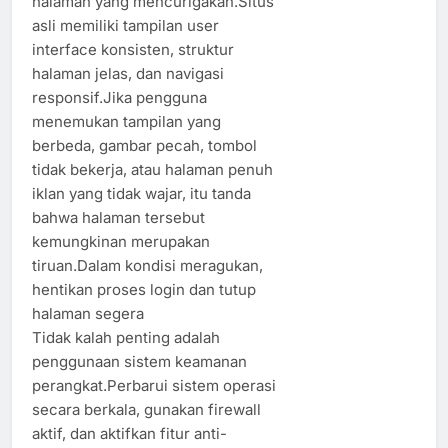
halaman yang mencurigakan.Situs
asli memiliki tampilan user
interface konsisten, struktur
halaman jelas, dan navigasi
responsif.Jika pengguna
menemukan tampilan yang
berbeda, gambar pecah, tombol
tidak bekerja, atau halaman penuh
iklan yang tidak wajar, itu tanda
bahwa halaman tersebut
kemungkinan merupakan
tiruan.Dalam kondisi meragukan,
hentikan proses login dan tutup
halaman segera
Tidak kalah penting adalah
penggunaan sistem keamanan
perangkat.Perbarui sistem operasi
secara berkala, gunakan firewall
aktif, dan aktifkan fitur anti-