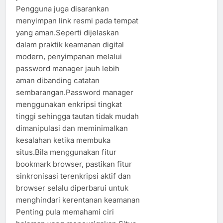
Pengguna juga disarankan
menyimpan link resmi pada tempat
yang aman.Seperti dijelaskan
dalam praktik keamanan digital
modern, penyimpanan melalui
password manager jauh lebih
aman dibanding catatan
sembarangan.Password manager
menggunakan enkripsi tingkat
tinggi sehingga tautan tidak mudah
dimanipulasi dan meminimalkan
kesalahan ketika membuka
situs.Bila menggunakan fitur
bookmark browser, pastikan fitur
sinkronisasi terenkripsi aktif dan
browser selalu diperbarui untuk
menghindari kerentanan keamanan
Penting pula memahami ciri