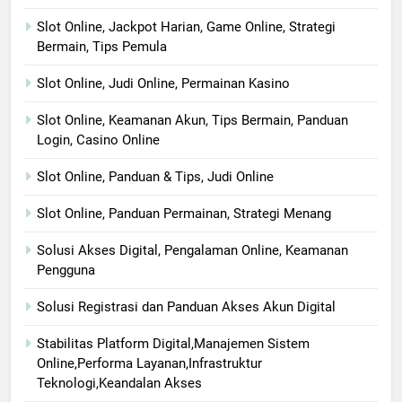
Slot Online, Jackpot Harian, Game Online, Strategi
Bermain, Tips Pemula
Slot Online, Judi Online, Permainan Kasino
Slot Online, Keamanan Akun, Tips Bermain, Panduan
Login, Casino Online
Slot Online, Panduan & Tips, Judi Online
Slot Online, Panduan Permainan, Strategi Menang
Solusi Akses Digital, Pengalaman Online, Keamanan
Pengguna
Solusi Registrasi dan Panduan Akses Akun Digital
Stabilitas Platform Digital,Manajemen Sistem
Online,Performa Layanan,Infrastruktur
Teknologi,Keandalan Akses