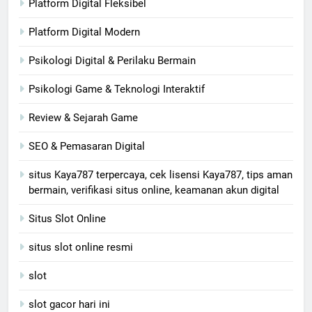
Platform Digital Fleksibel
Platform Digital Modern
Psikologi Digital & Perilaku Bermain
Psikologi Game & Teknologi Interaktif
Review & Sejarah Game
SEO & Pemasaran Digital
situs Kaya787 terpercaya, cek lisensi Kaya787, tips aman
bermain, verifikasi situs online, keamanan akun digital
Situs Slot Online
situs slot online resmi
slot
slot gacor hari ini