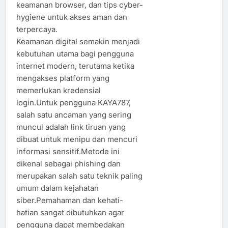
keamanan browser, dan tips cyber-
hygiene untuk akses aman dan
terpercaya.
Keamanan digital semakin menjadi
kebutuhan utama bagi pengguna
internet modern, terutama ketika
mengakses platform yang
memerlukan kredensial
login.Untuk pengguna KAYA787,
salah satu ancaman yang sering
muncul adalah link tiruan yang
dibuat untuk menipu dan mencuri
informasi sensitif.Metode ini
dikenal sebagai phishing dan
merupakan salah satu teknik paling
umum dalam kejahatan
siber.Pemahaman dan kehati-
hatian sangat dibutuhkan agar
pengguna dapat membedakan