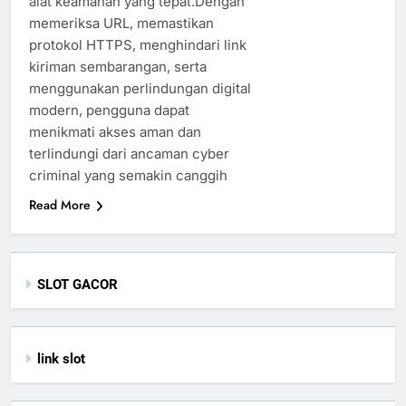
alat keamanan yang tepat.Dengan
memeriksa URL, memastikan
protokol HTTPS, menghindari link
kiriman sembarangan, serta
menggunakan perlindungan digital
modern, pengguna dapat
menikmati akses aman dan
terlindungi dari ancaman cyber
criminal yang semakin canggih
Read More
SLOT GACOR
link slot