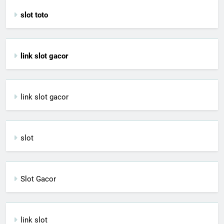
slot toto
link slot gacor
link slot gacor
slot
Slot Gacor
link slot