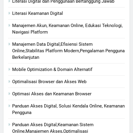
Literasi Digital dan Penggunaan Bertanggung Jawab
Literasi Keamanan Digital
Manajemen Akun, Keamanan Online, Edukasi Teknologi,
Navigasi Platform
Manajemen Data Digital,Efisiensi Sistem
Online,Stabilitas Platform Modern,Pengalaman Pengguna
Berkelanjutan
Mobile Optimization & Domain Alternatif
Optimalisasi Browser dan Akses Web
Optimasi Akses dan Keamanan Browser
Panduan Akses Digital, Solusi Kendala Online, Keamanan
Pengguna
Panduan Akses Digital,Keamanan Sistem
Online,Manajemen Akses,Optimalisasi