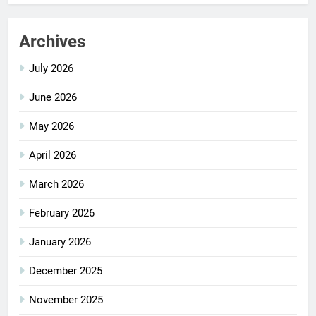
Archives
July 2026
June 2026
May 2026
April 2026
March 2026
February 2026
January 2026
December 2025
November 2025