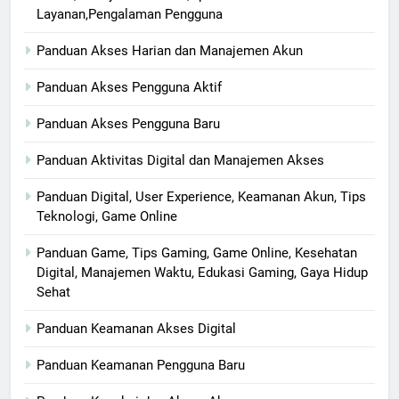
Layanan,Pengalaman Pengguna
Panduan Akses Harian dan Manajemen Akun
Panduan Akses Pengguna Aktif
Panduan Akses Pengguna Baru
Panduan Aktivitas Digital dan Manajemen Akses
Panduan Digital, User Experience, Keamanan Akun, Tips
Teknologi, Game Online
Panduan Game, Tips Gaming, Game Online, Kesehatan
Digital, Manajemen Waktu, Edukasi Gaming, Gaya Hidup
Sehat
Panduan Keamanan Akses Digital
Panduan Keamanan Pengguna Baru