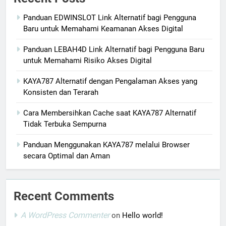
Panduan EDWINSLOT Link Alternatif bagi Pengguna
Baru untuk Memahami Keamanan Akses Digital
Panduan LEBAH4D Link Alternatif bagi Pengguna Baru
untuk Memahami Risiko Akses Digital
KAYA787 Alternatif dengan Pengalaman Akses yang
Konsisten dan Terarah
Cara Membersihkan Cache saat KAYA787 Alternatif
Tidak Terbuka Sempurna
Panduan Menggunakan KAYA787 melalui Browser
secara Optimal dan Aman
Recent Comments
A WordPress Commenter
on
Hello world!