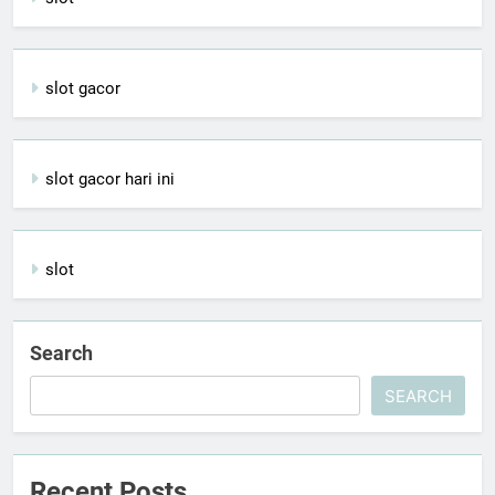
slot gacor
slot gacor hari ini
slot
Search
SEARCH
Recent Posts