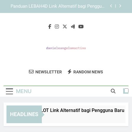
Skip
KAYA787 Alternatif dengan Pengalaman Akses
to
yang Konsisten dan Terarah
content
Cara Membersihkan Cache saat KAYA787
Alternatif Tidak Terbuka Sempurna
Panduan EDWINSLOT Link Alternatif bagi
Pengguna Baru untuk Memahami Keamanan
Akses Digital
Panduan LEBAH4D Link Alternatif bagi Pengguna
Baru untuk Memahami Risiko Akses Digital
KAYA787 Alternatif dengan Pengalaman Akses
yang Konsisten dan Terarah
Daniele Angelo
Jelajahi Karya Seni Kreatif Dari Daniele
Cara Membersihkan Cache saat KAYA787
NEWSLETTER
RANDOM NEWS
Martino
Alternatif Tidak Terbuka Sempurna
Angelo Martino.
MENU
nduan EDWINSLOT Link Alternatif bagi Pengguna Baru untuk
HEADLINES
Weeks Ago