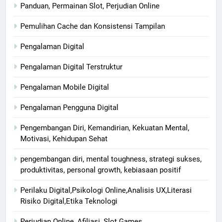
Panduan, Permainan Slot, Perjudian Online
Pemulihan Cache dan Konsistensi Tampilan
Pengalaman Digital
Pengalaman Digital Terstruktur
Pengalaman Mobile Digital
Pengalaman Pengguna Digital
Pengembangan Diri, Kemandirian, Kekuatan Mental,
Motivasi, Kehidupan Sehat
pengembangan diri, mental toughness, strategi sukses,
produktivitas, personal growth, kebiasaan positif
Perilaku Digital,Psikologi Online,Analisis UX,Literasi
Risiko Digital,Etika Teknologi
Perjudian Online, Afiliasi, Slot Games