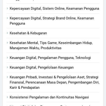
Kepercayaan Digital, Sistem Online, Keamanan Pengguna
Kepercayaan Digital, Strategi Brand Online, Keamanan
Pengguna
Kesehatan & Kebugaran
Kesehatan Mental, Tips Game, Keseimbangan Hidup,
Manajemen Waktu, Produktivitas
Keuangan Digital, Pengalaman Pengguna, Teknologi
Keuangan Digital, Pengelolaan Keuangan
Keuangan Pribadi, Investasi & Pengelolaan Aset, Strategi
Finansial, Perencanaan Masa Depan, Pengembangan Diri,
Karir & Pendapatan
Konsistensi Pengalaman dan Kontinuitas Navigasi