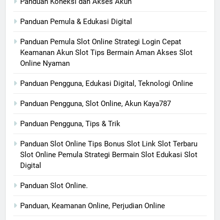
Panduan Koneksi dan Akses Akun
Panduan Pemula & Edukasi Digital
Panduan Pemula Slot Online Strategi Login Cepat
Keamanan Akun Slot Tips Bermain Aman Akses Slot
Online Nyaman
Panduan Pengguna, Edukasi Digital, Teknologi Online
Panduan Pengguna, Slot Online, Akun Kaya787
Panduan Pengguna, Tips & Trik
Panduan Slot Online Tips Bonus Slot Link Slot Terbaru
Slot Online Pemula Strategi Bermain Slot Edukasi Slot
Digital
Panduan Slot Online.
Panduan, Keamanan Online, Perjudian Online