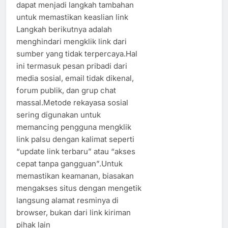
dapat menjadi langkah tambahan
untuk memastikan keaslian link
Langkah berikutnya adalah
menghindari mengklik link dari
sumber yang tidak terpercaya.Hal
ini termasuk pesan pribadi dari
media sosial, email tidak dikenal,
forum publik, dan grup chat
massal.Metode rekayasa sosial
sering digunakan untuk
memancing pengguna mengklik
link palsu dengan kalimat seperti
“update link terbaru” atau “akses
cepat tanpa gangguan”.Untuk
memastikan keamanan, biasakan
mengakses situs dengan mengetik
langsung alamat resminya di
browser, bukan dari link kiriman
pihak lain