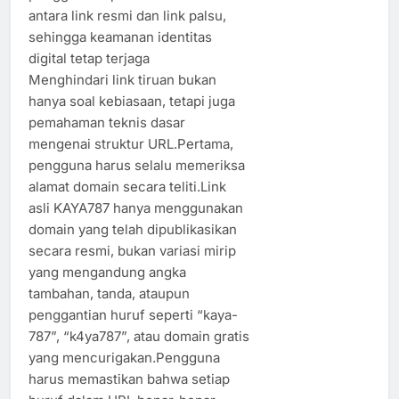
antara link resmi dan link palsu,
sehingga keamanan identitas
digital tetap terjaga
Menghindari link tiruan bukan
hanya soal kebiasaan, tetapi juga
pemahaman teknis dasar
mengenai struktur URL.Pertama,
pengguna harus selalu memeriksa
alamat domain secara teliti.Link
asli KAYA787 hanya menggunakan
domain yang telah dipublikasikan
secara resmi, bukan variasi mirip
yang mengandung angka
tambahan, tanda, ataupun
penggantian huruf seperti “kaya-
787”, “k4ya787”, atau domain gratis
yang mencurigakan.Pengguna
harus memastikan bahwa setiap