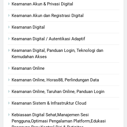
Keamanan Akun & Privasi Digital
Keamanan Akun dan Registrasi Digital
Keamanan Digital
Keamanan Digital / Autentikasi Adaptif
Keamanan Digital, Panduan Login, Teknologi dan
Kemudahan Akses
Keamanan Online
Keamanan Online, Horas88, Perlindungan Data
Keamanan Online, Taruhan Online, Panduan Login
Keamanan Sistem & Infrastruktur Cloud
Kebiasaan Digital Sehat,Manajemen Sesi
Pengguna,Optimasi Pengalaman Platform,Edukasi