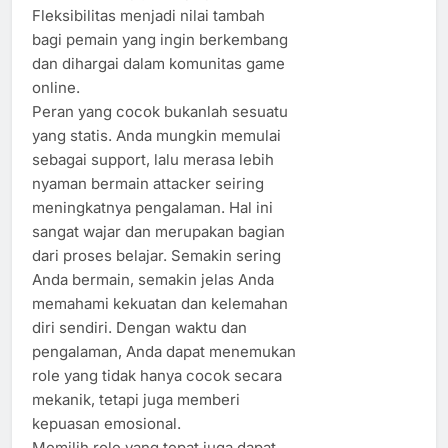
Fleksibilitas menjadi nilai tambah
bagi pemain yang ingin berkembang
dan dihargai dalam komunitas game
online.
Peran yang cocok bukanlah sesuatu
yang statis. Anda mungkin memulai
sebagai support, lalu merasa lebih
nyaman bermain attacker seiring
meningkatnya pengalaman. Hal ini
sangat wajar dan merupakan bagian
dari proses belajar. Semakin sering
Anda bermain, semakin jelas Anda
memahami kekuatan dan kelemahan
diri sendiri. Dengan waktu dan
pengalaman, Anda dapat menemukan
role yang tidak hanya cocok secara
mekanik, tetapi juga memberi
kepuasan emosional.
Memilih role yang tepat juga dapat