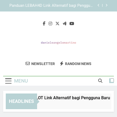
Skip
KAYA787 Alternatif dengan Pengalaman Akses
to
yang Konsisten dan Terarah
content
Cara Membersihkan Cache saat KAYA787
Alternatif Tidak Terbuka Sempurna
Panduan EDWINSLOT Link Alternatif bagi
Pengguna Baru untuk Memahami Keamanan
Akses Digital
Panduan LEBAH4D Link Alternatif bagi Pengguna
Baru untuk Memahami Risiko Akses Digital
KAYA787 Alternatif dengan Pengalaman Akses
yang Konsisten dan Terarah
Daniele Angelo
Jelajahi Karya Seni Kreatif Dari Daniele
Cara Membersihkan Cache saat KAYA787
NEWSLETTER
RANDOM NEWS
Martino
Alternatif Tidak Terbuka Sempurna
Angelo Martino.
MENU
anduan EDWINSLOT Link Alternatif bagi Pengguna Baru untu
HEADLINES
Weeks Ago