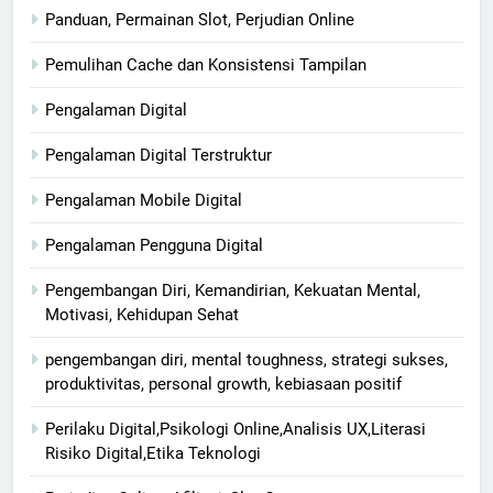
Panduan, Permainan Slot, Perjudian Online
Pemulihan Cache dan Konsistensi Tampilan
Pengalaman Digital
Pengalaman Digital Terstruktur
Pengalaman Mobile Digital
Pengalaman Pengguna Digital
Pengembangan Diri, Kemandirian, Kekuatan Mental,
Motivasi, Kehidupan Sehat
pengembangan diri, mental toughness, strategi sukses,
produktivitas, personal growth, kebiasaan positif
Perilaku Digital,Psikologi Online,Analisis UX,Literasi
Risiko Digital,Etika Teknologi