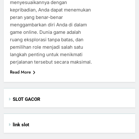
menyesuaikannya dengan
kepribadian, Anda dapat menemukan
peran yang benar-benar
menggambarkan diri Anda di dalam
game online. Dunia game adalah
ruang eksplorasi tanpa batas, dan
pemilihan role menjadi salah satu
langkah penting untuk menikmati
perjalanan tersebut secara maksimal.
Read More
SLOT GACOR
link slot