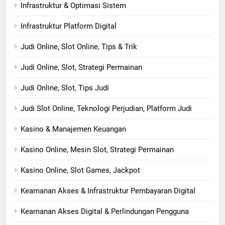
Infrastruktur & Optimasi Sistem
Infrastruktur Platform Digital
Judi Online, Slot Online, Tips & Trik
Judi Online, Slot, Strategi Permainan
Judi Online, Slot, Tips Judi
Judi Slot Online, Teknologi Perjudian, Platform Judi
Kasino & Manajemen Keuangan
Kasino Online, Mesin Slot, Strategi Permainan
Kasino Online, Slot Games, Jackpot
Keamanan Akses & Infrastruktur Pembayaran Digital
Keamanan Akses Digital & Perlindungan Pengguna