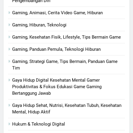
Pengembangan Diri
Gaming, Animasi, Cerita Video Game, Hiburan
Gaming, Hiburan, Teknologi
Gaming, Kesehatan Fisik, Lifestyle, Tips Bermain Game
Gaming, Panduan Pemula, Teknologi Hiburan
Gaming, Strategi Game, Tips Bermain, Panduan Game
Tim
Gaya Hidup Digital Kesehatan Mental Gamer
Produktivitas & Fokus Edukasi Game Gaming
Bertanggung Jawab
Gaya Hidup Sehat, Nutrisi, Kesehatan Tubuh, Kesehatan
Mental, Hidup Aktif
Hukum & Teknologi Digital