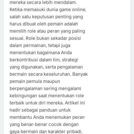
mereka secara lebih mendalam.
Ketika memasuki dunia game online,
salah satu keputusan penting yang
harus dibuat oleh pemain adalah
memilih role atau peran yang paling
sesuai. Role bukan sekadar posisi
dalam permainan, tetapi juga
menentukan bagaimana Anda
berkontribusi dalam tim, strategi
yang digunakan, serta pengalaman
bermain secara keseluruhan. Banyak
pemain pemula maupun
berpengalaman sering mengalami
kebingungan saat menentukan role
terbaik untuk diri mereka. Artikel ini
hadir sebagai panduan untuk
membantu Anda menemukan peran
yang benar-benar cocok dengan
gaya bermain dan karakter pribadi.