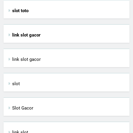
slot toto
link slot gacor
link slot gacor
slot
Slot Gacor
link slot