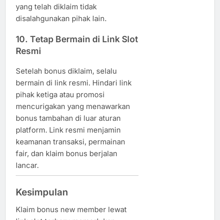
yang telah diklaim tidak
disalahgunakan pihak lain.
10. Tetap Bermain di Link Slot
Resmi
Setelah bonus diklaim, selalu
bermain di link resmi. Hindari link
pihak ketiga atau promosi
mencurigakan yang menawarkan
bonus tambahan di luar aturan
platform. Link resmi menjamin
keamanan transaksi, permainan
fair, dan klaim bonus berjalan
lancar.
Kesimpulan
Klaim bonus new member lewat