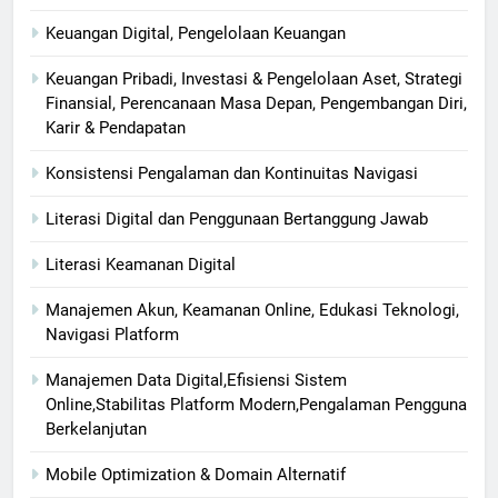
Keuangan Digital, Pengelolaan Keuangan
Keuangan Pribadi, Investasi & Pengelolaan Aset, Strategi
Finansial, Perencanaan Masa Depan, Pengembangan Diri,
Karir & Pendapatan
Konsistensi Pengalaman dan Kontinuitas Navigasi
Literasi Digital dan Penggunaan Bertanggung Jawab
Literasi Keamanan Digital
Manajemen Akun, Keamanan Online, Edukasi Teknologi,
Navigasi Platform
Manajemen Data Digital,Efisiensi Sistem
Online,Stabilitas Platform Modern,Pengalaman Pengguna
Berkelanjutan
Mobile Optimization & Domain Alternatif