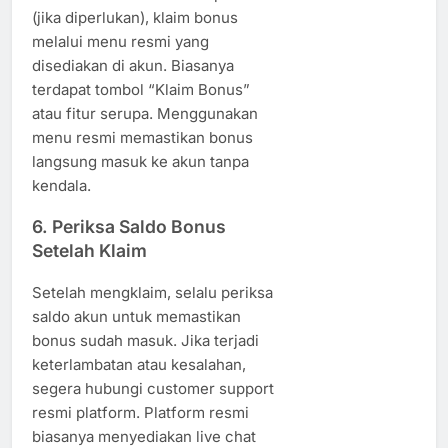
(jika diperlukan), klaim bonus
melalui menu resmi yang
disediakan di akun. Biasanya
terdapat tombol “Klaim Bonus”
atau fitur serupa. Menggunakan
menu resmi memastikan bonus
langsung masuk ke akun tanpa
kendala.
6. Periksa Saldo Bonus
Setelah Klaim
Setelah mengklaim, selalu periksa
saldo akun untuk memastikan
bonus sudah masuk. Jika terjadi
keterlambatan atau kesalahan,
segera hubungi customer support
resmi platform. Platform resmi
biasanya menyediakan live chat