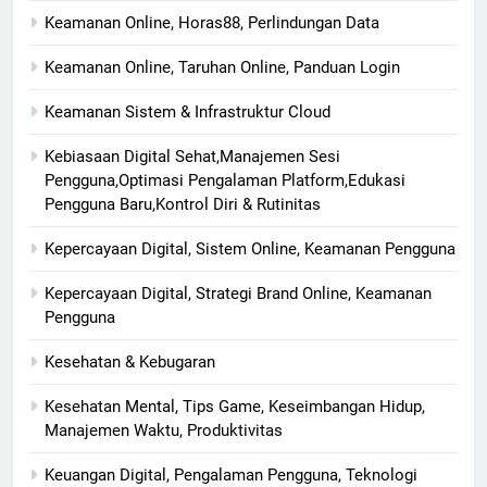
Keamanan Online, Horas88, Perlindungan Data
Keamanan Online, Taruhan Online, Panduan Login
Keamanan Sistem & Infrastruktur Cloud
Kebiasaan Digital Sehat,Manajemen Sesi
Pengguna,Optimasi Pengalaman Platform,Edukasi
Pengguna Baru,Kontrol Diri & Rutinitas
Kepercayaan Digital, Sistem Online, Keamanan Pengguna
Kepercayaan Digital, Strategi Brand Online, Keamanan
Pengguna
Kesehatan & Kebugaran
Kesehatan Mental, Tips Game, Keseimbangan Hidup,
Manajemen Waktu, Produktivitas
Keuangan Digital, Pengalaman Pengguna, Teknologi