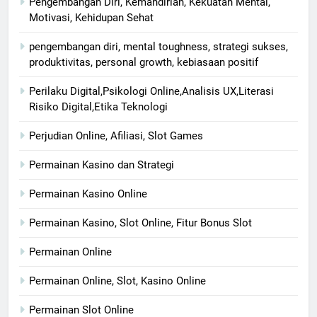
Pengembangan Diri, Kemandirian, Kekuatan Mental,
Motivasi, Kehidupan Sehat
pengembangan diri, mental toughness, strategi sukses,
produktivitas, personal growth, kebiasaan positif
Perilaku Digital,Psikologi Online,Analisis UX,Literasi
Risiko Digital,Etika Teknologi
Perjudian Online, Afiliasi, Slot Games
Permainan Kasino dan Strategi
Permainan Kasino Online
Permainan Kasino, Slot Online, Fitur Bonus Slot
Permainan Online
Permainan Online, Slot, Kasino Online
Permainan Slot Online