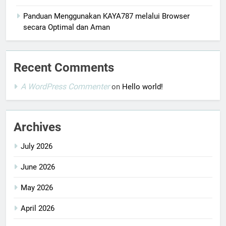
Panduan Menggunakan KAYA787 melalui Browser
secara Optimal dan Aman
Recent Comments
A WordPress Commenter
on
Hello world!
Archives
July 2026
June 2026
May 2026
April 2026