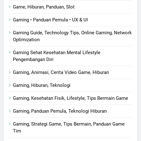
Game, Hiburan, Panduan, Slot
Gaming • Panduan Pemula • UX & UI
Gaming Guide, Technology Tips, Online Gaming, Network
Optimization
Gaming Sehat Kesehatan Mental Lifestyle
Pengembangan Diri
Gaming, Animasi, Cerita Video Game, Hiburan
Gaming, Hiburan, Teknologi
Gaming, Kesehatan Fisik, Lifestyle, Tips Bermain Game
Gaming, Panduan Pemula, Teknologi Hiburan
Gaming, Strategi Game, Tips Bermain, Panduan Game
Tim