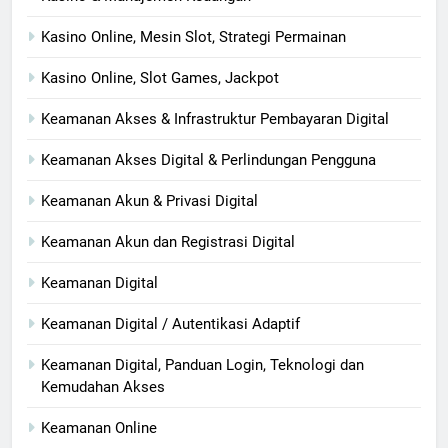
Kasino Online, Mesin Slot, Strategi Permainan
Kasino Online, Slot Games, Jackpot
Keamanan Akses & Infrastruktur Pembayaran Digital
Keamanan Akses Digital & Perlindungan Pengguna
Keamanan Akun & Privasi Digital
Keamanan Akun dan Registrasi Digital
Keamanan Digital
Keamanan Digital / Autentikasi Adaptif
Keamanan Digital, Panduan Login, Teknologi dan
Kemudahan Akses
Keamanan Online