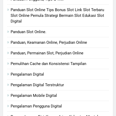
Panduan Slot Online Tips Bonus Slot Link Slot Terbaru
Slot Online Pemula Strategi Bermain Slot Edukasi Slot
Digital
Panduan Slot Online.
Panduan, Keamanan Online, Perjudian Online
Panduan, Permainan Slot, Perjudian Online
Pemulihan Cache dan Konsistensi Tampilan
Pengalaman Digital
Pengalaman Digital Terstruktur
Pengalaman Mobile Digital
Pengalaman Pengguna Digital