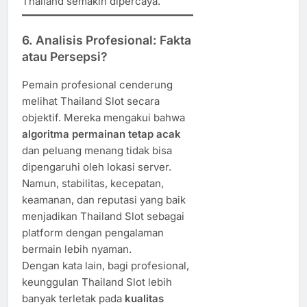
Thailand semakin dipercaya.
6. Analisis Profesional: Fakta
atau Persepsi?
Pemain profesional cenderung
melihat Thailand Slot secara
objektif. Mereka mengakui bahwa
algoritma permainan tetap acak
dan peluang menang tidak bisa
dipengaruhi oleh lokasi server.
Namun, stabilitas, kecepatan,
keamanan, dan reputasi yang baik
menjadikan Thailand Slot sebagai
platform dengan pengalaman
bermain lebih nyaman.
Dengan kata lain, bagi profesional,
keunggulan Thailand Slot lebih
banyak terletak pada
kualitas