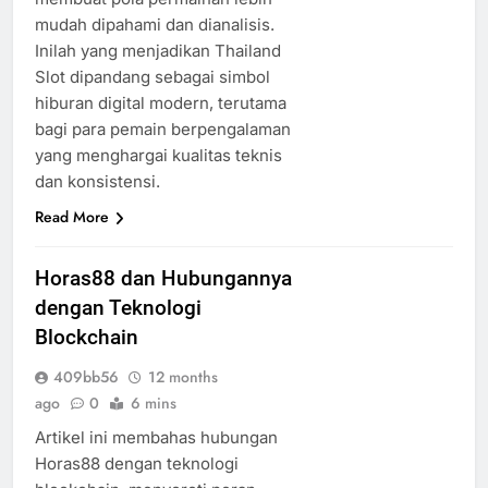
mudah dipahami dan dianalisis.
Inilah yang menjadikan Thailand
Slot dipandang sebagai simbol
hiburan digital modern, terutama
bagi para pemain berpengalaman
yang menghargai kualitas teknis
dan konsistensi.
Read More
Horas88 dan Hubungannya
dengan Teknologi
Blockchain
409bb56
12 months
ago
0
6 mins
Artikel ini membahas hubungan
Horas88 dengan teknologi