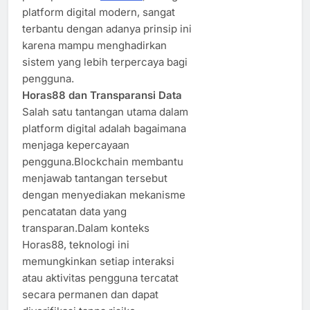
platform digital modern, sangat
terbantu dengan adanya prinsip ini
karena mampu menghadirkan
sistem yang lebih terpercaya bagi
pengguna.
Horas88 dan Transparansi Data
Salah satu tantangan utama dalam
platform digital adalah bagaimana
menjaga kepercayaan
pengguna.Blockchain membantu
menjawab tantangan tersebut
dengan menyediakan mekanisme
pencatatan data yang
transparan.Dalam konteks
Horas88, teknologi ini
memungkinkan setiap interaksi
atau aktivitas pengguna tercatat
secara permanen dan dapat