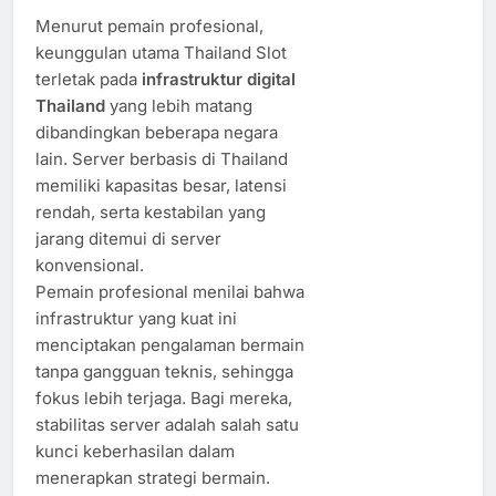
Menurut pemain profesional,
keunggulan utama Thailand Slot
terletak pada
infrastruktur digital
Thailand
yang lebih matang
dibandingkan beberapa negara
lain. Server berbasis di Thailand
memiliki kapasitas besar, latensi
rendah, serta kestabilan yang
jarang ditemui di server
konvensional.
Pemain profesional menilai bahwa
infrastruktur yang kuat ini
menciptakan pengalaman bermain
tanpa gangguan teknis, sehingga
fokus lebih terjaga. Bagi mereka,
stabilitas server adalah salah satu
kunci keberhasilan dalam
menerapkan strategi bermain.