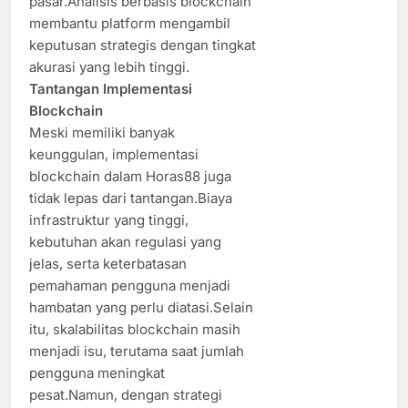
pasar.Analisis berbasis blockchain
membantu platform mengambil
keputusan strategis dengan tingkat
akurasi yang lebih tinggi.
Tantangan Implementasi
Blockchain
Meski memiliki banyak
keunggulan, implementasi
blockchain dalam Horas88 juga
tidak lepas dari tantangan.Biaya
infrastruktur yang tinggi,
kebutuhan akan regulasi yang
jelas, serta keterbatasan
pemahaman pengguna menjadi
hambatan yang perlu diatasi.Selain
itu, skalabilitas blockchain masih
menjadi isu, terutama saat jumlah
pengguna meningkat
pesat.Namun, dengan strategi