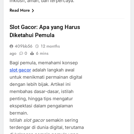
inklusif, aman, dan terpercaya.
Read More
Slot Gacor: Apa yang Harus
Diketahui Pemula
409bb56
12 months
ago
0
6 mins
Bagi pemula, memahami konsep
slot gacor
adalah langkah awal
untuk menikmati permainan digital
dengan lebih bijak. Artikel ini
membahas dasar-dasar, istilah
penting, hingga tips mengatur
ekspektasi dalam pengalaman
bermain.
Istilah
slot gacor
semakin sering
terdengar di dunia digital, terutama