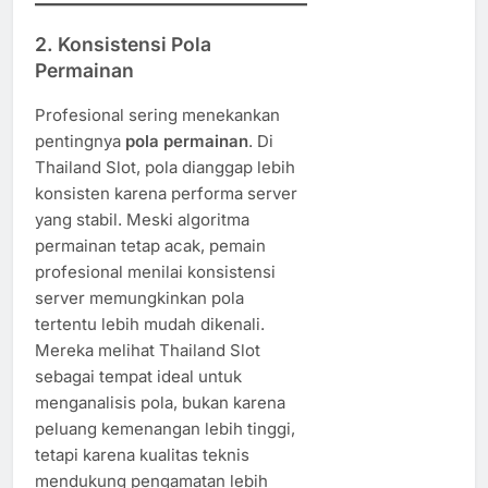
2. Konsistensi Pola
Permainan
Profesional sering menekankan
pentingnya
pola permainan
. Di
Thailand Slot, pola dianggap lebih
konsisten karena performa server
yang stabil. Meski algoritma
permainan tetap acak, pemain
profesional menilai konsistensi
server memungkinkan pola
tertentu lebih mudah dikenali.
Mereka melihat Thailand Slot
sebagai tempat ideal untuk
menganalisis pola, bukan karena
peluang kemenangan lebih tinggi,
tetapi karena kualitas teknis
mendukung pengamatan lebih