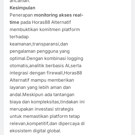
ancaman.
Kesimpulan
Penerapan
monitoring akses real-
time
pada Horas88 Alternatif
membuktikan komitmen platform
terhadap
keamanan,transparansi,dan
pengalaman pengguna yang
optimal.Dengan kombinasi logging
otomatis,analitik berbasis AI,serta
integrasi dengan firewall,Horas88
Alternatif mampu memberikan
layanan yang lebih aman dan
andal.Meskipun ada tantangan
biaya dan kompleksitas,tindakan ini
merupakan investasi strategis
untuk memastikan platform tetap
relevan,kompetitif,dan dipercaya di
ekosistem digital global.