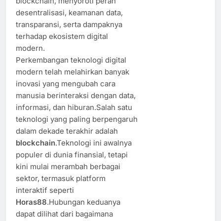
blockchain, menyoroti peran
desentralisasi, keamanan data,
transparansi, serta dampaknya
terhadap ekosistem digital
modern.
Perkembangan teknologi digital
modern telah melahirkan banyak
inovasi yang mengubah cara
manusia berinteraksi dengan data,
informasi, dan hiburan.Salah satu
teknologi yang paling berpengaruh
dalam dekade terakhir adalah
blockchain
.Teknologi ini awalnya
populer di dunia finansial, tetapi
kini mulai merambah berbagai
sektor, termasuk platform
interaktif seperti
Horas88
.Hubungan keduanya
dapat dilihat dari bagaimana