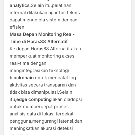
analytics
.Selain itu,pelatihan
internal dilakukan agar tim teknis
dapat mengelola sistem dengan
efisien.
Masa Depan Monitoring Real-
Time di Horas88 Alternatif
Ke depan,Horas88 Alternatif akan
memperkuat monitoring akses
real-time dengan
mengintegrasikan teknologi
blockchain
untuk mencatat log
aktivitas secara transparan dan
tidak bisa dimanipulasi.Selain
itu,
edge computing
akan diadopsi
untuk mempercepat proses
analisis data di lokasi terdekat
pengguna,mengurangi latensi,dan
meningkatkan akurasi deteksi