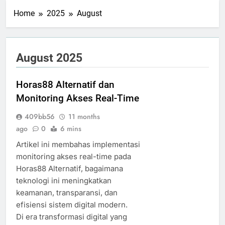
Home
2025
August
August 2025
Horas88 Alternatif dan
Monitoring Akses Real-Time
409bb56
11 months
ago
0
6 mins
Artikel ini membahas implementasi
monitoring akses real-time pada
Horas88 Alternatif, bagaimana
teknologi ini meningkatkan
keamanan, transparansi, dan
efisiensi sistem digital modern.
Di era transformasi digital yang