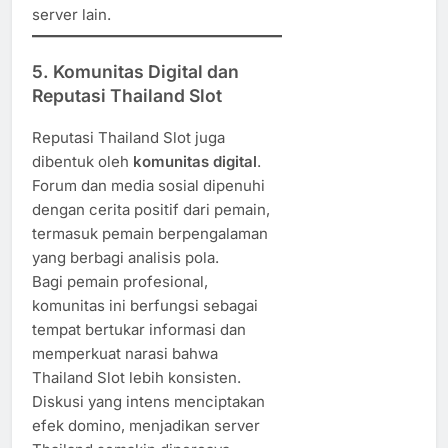
server lain.
5. Komunitas Digital dan
Reputasi Thailand Slot
Reputasi Thailand Slot juga
dibentuk oleh
komunitas digital
.
Forum dan media sosial dipenuhi
dengan cerita positif dari pemain,
termasuk pemain berpengalaman
yang berbagi analisis pola.
Bagi pemain profesional,
komunitas ini berfungsi sebagai
tempat bertukar informasi dan
memperkuat narasi bahwa
Thailand Slot lebih konsisten.
Diskusi yang intens menciptakan
efek domino, menjadikan server