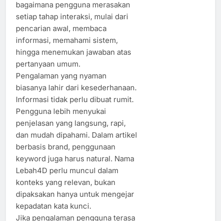
bagaimana pengguna merasakan
setiap tahap interaksi, mulai dari
pencarian awal, membaca
informasi, memahami sistem,
hingga menemukan jawaban atas
pertanyaan umum.
Pengalaman yang nyaman
biasanya lahir dari kesederhanaan.
Informasi tidak perlu dibuat rumit.
Pengguna lebih menyukai
penjelasan yang langsung, rapi,
dan mudah dipahami. Dalam artikel
berbasis brand, penggunaan
keyword juga harus natural. Nama
Lebah4D perlu muncul dalam
konteks yang relevan, bukan
dipaksakan hanya untuk mengejar
kepadatan kata kunci.
Jika pengalaman pengguna terasa