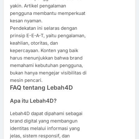
yakin. Artikel pengalaman
pengguna membantu memperkuat
kesan nyaman.
Pendekatan ini selaras dengan
prinsip E-E-A-T, yaitu pengalaman,
keahlian, otoritas, dan
kepercayaan. Konten yang baik
harus menunjukkan bahwa brand
memahami kebutuhan pengguna,
bukan hanya mengejar visibilitas di
mesin pencari.
FAQ tentang Lebah4D
Apa itu Lebah4D?
Lebah4D dapat dipahami sebagai
brand digital yang membangun
identitas melalui informasi yang
jelas, sistem responsif, dan