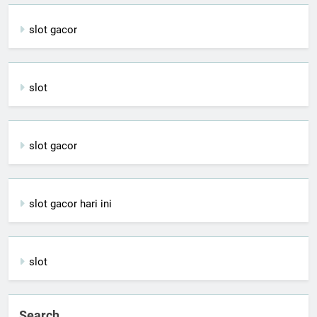
slot gacor
slot
slot gacor
slot gacor hari ini
slot
Search