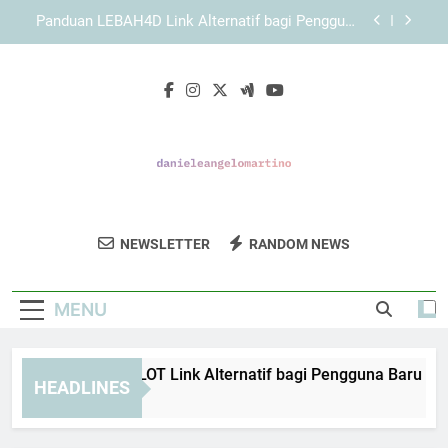
Skip
KAYA787 Alternatif dengan Pengalaman Akses
to
yang Konsisten dan Terarah
content
Cara Membersihkan Cache saat KAYA787
Alternatif Tidak Terbuka Sempurna
Panduan EDWINSLOT Link Alternatif bagi
Pengguna Baru untuk Memahami Keamanan
Akses Digital
Panduan LEBAH4D Link Alternatif bagi Pengguna
Baru untuk Memahami Risiko Akses Digital
KAYA787 Alternatif dengan Pengalaman Akses
yang Konsisten dan Terarah
Daniele Angelo
Jelajahi Karya Seni Kreatif Dari Daniele
Cara Membersihkan Cache saat KAYA787
NEWSLETTER
RANDOM NEWS
Martino
Alternatif Tidak Terbuka Sempurna
Angelo Martino.
MENU
nduan EDWINSLOT Link Alternatif bagi Pengguna Baru untuk
HEADLINES
Weeks Ago