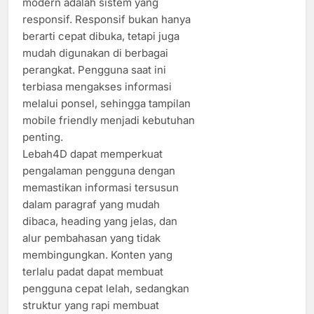
modern adalah sistem yang
responsif. Responsif bukan hanya
berarti cepat dibuka, tetapi juga
mudah digunakan di berbagai
perangkat. Pengguna saat ini
terbiasa mengakses informasi
melalui ponsel, sehingga tampilan
mobile friendly menjadi kebutuhan
penting.
Lebah4D dapat memperkuat
pengalaman pengguna dengan
memastikan informasi tersusun
dalam paragraf yang mudah
dibaca, heading yang jelas, dan
alur pembahasan yang tidak
membingungkan. Konten yang
terlalu padat dapat membuat
pengguna cepat lelah, sedangkan
struktur yang rapi membuat