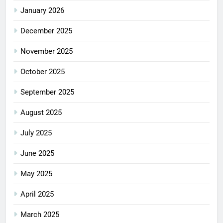
January 2026
December 2025
November 2025
October 2025
September 2025
August 2025
July 2025
June 2025
May 2025
April 2025
March 2025