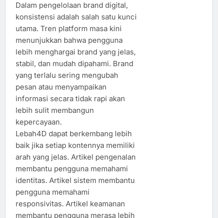
Dalam pengelolaan brand digital,
konsistensi adalah salah satu kunci
utama. Tren platform masa kini
menunjukkan bahwa pengguna
lebih menghargai brand yang jelas,
stabil, dan mudah dipahami. Brand
yang terlalu sering mengubah
pesan atau menyampaikan
informasi secara tidak rapi akan
lebih sulit membangun
kepercayaan.
Lebah4D dapat berkembang lebih
baik jika setiap kontennya memiliki
arah yang jelas. Artikel pengenalan
membantu pengguna memahami
identitas. Artikel sistem membantu
pengguna memahami
responsivitas. Artikel keamanan
membantu pengguna merasa lebih