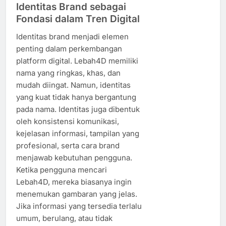
Identitas Brand sebagai
Fondasi dalam Tren Digital
Identitas brand menjadi elemen
penting dalam perkembangan
platform digital. Lebah4D memiliki
nama yang ringkas, khas, dan
mudah diingat. Namun, identitas
yang kuat tidak hanya bergantung
pada nama. Identitas juga dibentuk
oleh konsistensi komunikasi,
kejelasan informasi, tampilan yang
profesional, serta cara brand
menjawab kebutuhan pengguna.
Ketika pengguna mencari
Lebah4D, mereka biasanya ingin
menemukan gambaran yang jelas.
Jika informasi yang tersedia terlalu
umum, berulang, atau tidak