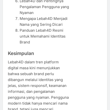
Lebah4D dan Pentingnya
Pengalaman Pengguna yang
Nyaman
Mengapa Lebah4D Menjadi
Nama yang Sering Dicari
Panduan Lebah4D Resmi
untuk Memahami Identitas
Brand
Kesimpulan
Lebah4D dalam tren platform
digital masa kini menunjukkan
bahwa sebuah brand perlu
dibangun melalui identitas yang
jelas, sistem responsif, keamanan
informasi, dan pengalaman
pengguna yang nyaman. Pengguna
modern tidak hanya mencari nama
brand, tetapi juga mencari