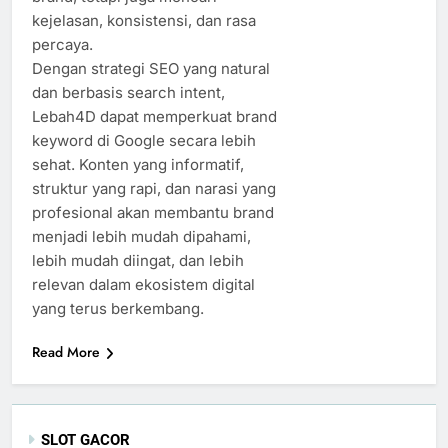
kejelasan, konsistensi, dan rasa
percaya.
Dengan strategi SEO yang natural
dan berbasis search intent,
Lebah4D dapat memperkuat brand
keyword di Google secara lebih
sehat. Konten yang informatif,
struktur yang rapi, dan narasi yang
profesional akan membantu brand
menjadi lebih mudah dipahami,
lebih mudah diingat, dan lebih
relevan dalam ekosistem digital
yang terus berkembang.
Read More
SLOT GACOR