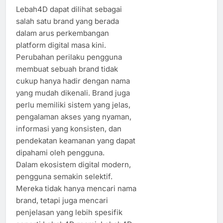
Lebah4D dapat dilihat sebagai
salah satu brand yang berada
dalam arus perkembangan
platform digital masa kini.
Perubahan perilaku pengguna
membuat sebuah brand tidak
cukup hanya hadir dengan nama
yang mudah dikenali. Brand juga
perlu memiliki sistem yang jelas,
pengalaman akses yang nyaman,
informasi yang konsisten, dan
pendekatan keamanan yang dapat
dipahami oleh pengguna.
Dalam ekosistem digital modern,
pengguna semakin selektif.
Mereka tidak hanya mencari nama
brand, tetapi juga mencari
penjelasan yang lebih spesifik