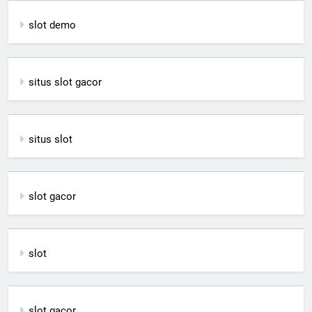
slot demo
situs slot gacor
situs slot
slot gacor
slot
slot gacor