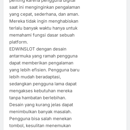
penting karena pengguna digital
saat ini menginginkan pengalaman
yang cepat, sederhana, dan aman.
Mereka tidak ingin menghabiskan
terlalu banyak waktu hanya untuk
memahami fungsi dasar sebuah
platform.
EDWINSLOT dengan desain
antarmuka yang ramah pengguna
dapat memberikan pengalaman
yang lebih efisien. Pengguna baru
lebih mudah beradaptasi,
sedangkan pengguna lama dapat
mengakses kebutuhan mereka
tanpa hambatan berlebihan.
Desain yang kurang jelas dapat
menimbulkan banyak masalah.
Pengguna bisa salah menekan
tombol, kesulitan menemukan