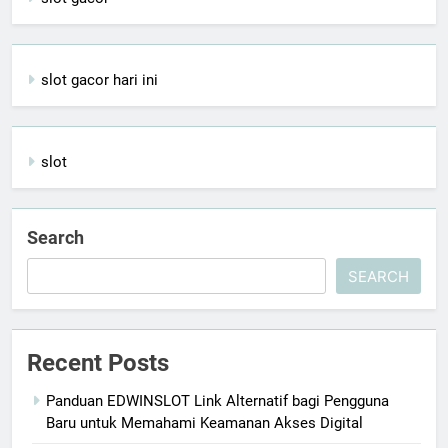
slot gacor hari ini
slot
Search
SEARCH
Recent Posts
Panduan EDWINSLOT Link Alternatif bagi Pengguna
Baru untuk Memahami Keamanan Akses Digital