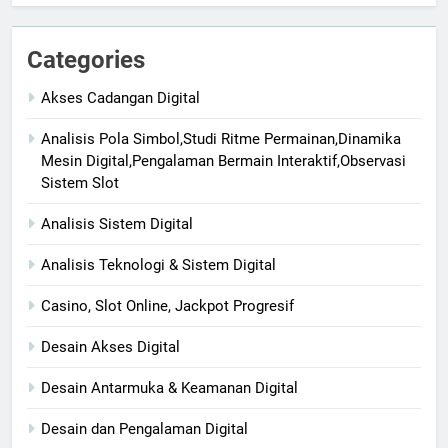
Categories
Akses Cadangan Digital
Analisis Pola Simbol,Studi Ritme Permainan,Dinamika
Mesin Digital,Pengalaman Bermain Interaktif,Observasi
Sistem Slot
Analisis Sistem Digital
Analisis Teknologi & Sistem Digital
Casino, Slot Online, Jackpot Progresif
Desain Akses Digital
Desain Antarmuka & Keamanan Digital
Desain dan Pengalaman Digital