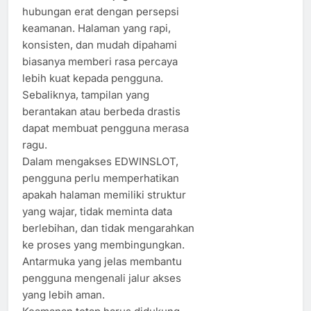
hubungan erat dengan persepsi
keamanan. Halaman yang rapi,
konsisten, dan mudah dipahami
biasanya memberi rasa percaya
lebih kuat kepada pengguna.
Sebaliknya, tampilan yang
berantakan atau berbeda drastis
dapat membuat pengguna merasa
ragu.
Dalam mengakses EDWINSLOT,
pengguna perlu memperhatikan
apakah halaman memiliki struktur
yang wajar, tidak meminta data
berlebihan, dan tidak mengarahkan
ke proses yang membingungkan.
Antarmuka yang jelas membantu
pengguna mengenali jalur akses
yang lebih aman.