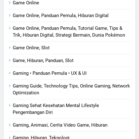
Game Online
Game Online, Panduan Pemula, Hiburan Digital
Game Online, Panduan Pemula, Tutorial Game, Tips &
Trik, Hiburan Digital, Strategi Bermain, Dunia Pokémon
Game Online, Slot
Game, Hiburan, Panduan, Slot
Gaming • Panduan Pemula • UX & UI
Gaming Guide, Technology Tips, Online Gaming, Network
Optimization
Gaming Sehat Kesehatan Mental Lifestyle
Pengembangan Diri
Gaming, Animasi, Cerita Video Game, Hiburan
Gaming, Hiburan, Teknologi