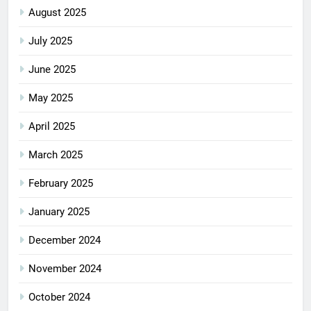
August 2025
July 2025
June 2025
May 2025
April 2025
March 2025
February 2025
January 2025
December 2024
November 2024
October 2024