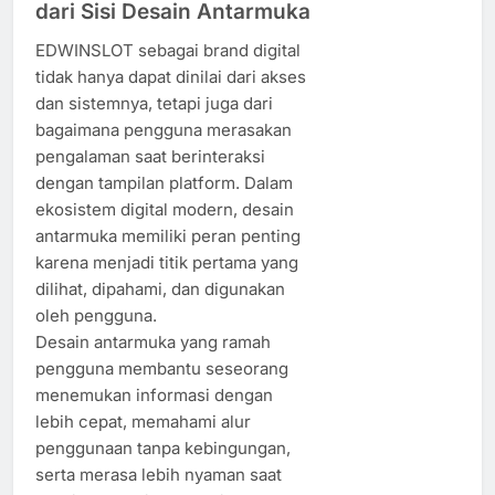
dari Sisi Desain Antarmuka
EDWINSLOT sebagai brand digital
tidak hanya dapat dinilai dari akses
dan sistemnya, tetapi juga dari
bagaimana pengguna merasakan
pengalaman saat berinteraksi
dengan tampilan platform. Dalam
ekosistem digital modern, desain
antarmuka memiliki peran penting
karena menjadi titik pertama yang
dilihat, dipahami, dan digunakan
oleh pengguna.
Desain antarmuka yang ramah
pengguna membantu seseorang
menemukan informasi dengan
lebih cepat, memahami alur
penggunaan tanpa kebingungan,
serta merasa lebih nyaman saat