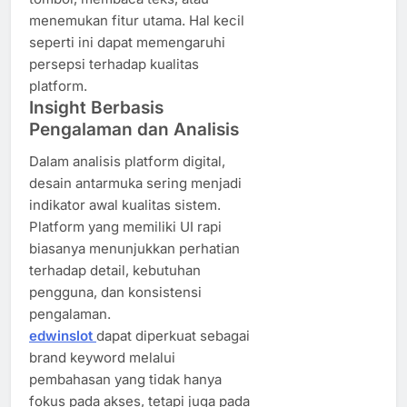
menemukan fitur utama. Hal kecil
seperti ini dapat memengaruhi
persepsi terhadap kualitas
platform.
Insight Berbasis
Pengalaman dan Analisis
Dalam analisis platform digital,
desain antarmuka sering menjadi
indikator awal kualitas sistem.
Platform yang memiliki UI rapi
biasanya menunjukkan perhatian
terhadap detail, kebutuhan
pengguna, dan konsistensi
pengalaman.
edwinslot
dapat diperkuat sebagai
brand keyword melalui
pembahasan yang tidak hanya
fokus pada akses, tetapi juga pada