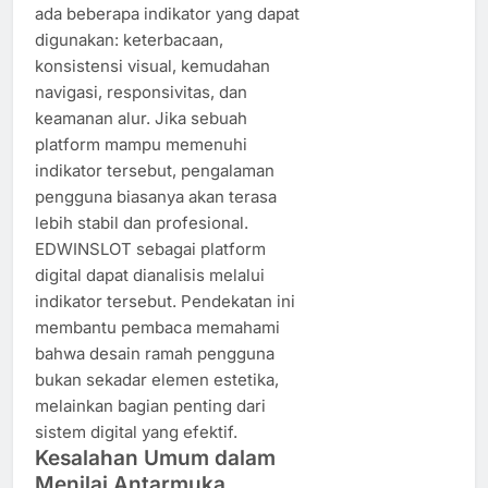
ada beberapa indikator yang dapat
digunakan: keterbacaan,
konsistensi visual, kemudahan
navigasi, responsivitas, dan
keamanan alur. Jika sebuah
platform mampu memenuhi
indikator tersebut, pengalaman
pengguna biasanya akan terasa
lebih stabil dan profesional.
EDWINSLOT sebagai platform
digital dapat dianalisis melalui
indikator tersebut. Pendekatan ini
membantu pembaca memahami
bahwa desain ramah pengguna
bukan sekadar elemen estetika,
melainkan bagian penting dari
sistem digital yang efektif.
Kesalahan Umum dalam
Menilai Antarmuka