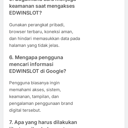
keamanan saat mengakses
EDWINSLOT?
Gunakan perangkat pribadi,
browser terbaru, koneksi aman,
dan hindari memasukkan data pada
halaman yang tidak jelas.
6. Mengapa pengguna
mencari informasi
EDWINSLOT di Google?
Pengguna biasanya ingin
memahami akses, sistem,
keamanan, tampilan, dan
pengalaman penggunaan brand
digital tersebut.
7. Apa yang harus dilakukan