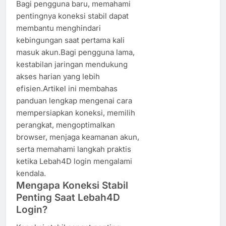
Bagi pengguna baru, memahami
pentingnya koneksi stabil dapat
membantu menghindari
kebingungan saat pertama kali
masuk akun.Bagi pengguna lama,
kestabilan jaringan mendukung
akses harian yang lebih
efisien.Artikel ini membahas
panduan lengkap mengenai cara
mempersiapkan koneksi, memilih
perangkat, mengoptimalkan
browser, menjaga keamanan akun,
serta memahami langkah praktis
ketika Lebah4D login mengalami
kendala.
Mengapa Koneksi Stabil
Penting Saat Lebah4D
Login?