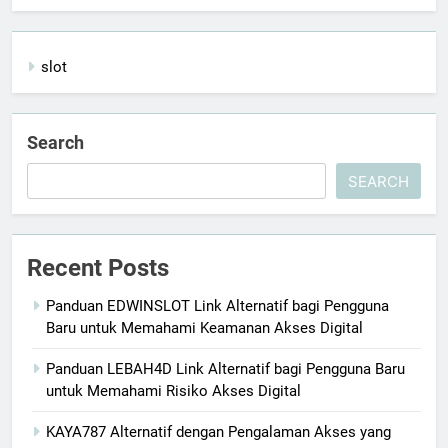
slot
Search
SEARCH
Recent Posts
Panduan EDWINSLOT Link Alternatif bagi Pengguna
Baru untuk Memahami Keamanan Akses Digital
Panduan LEBAH4D Link Alternatif bagi Pengguna Baru
untuk Memahami Risiko Akses Digital
KAYA787 Alternatif dengan Pengalaman Akses yang