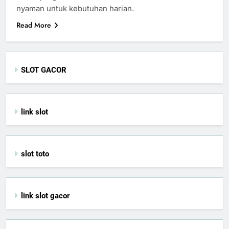
nyaman untuk kebutuhan harian.
Read More
SLOT GACOR
link slot
slot toto
link slot gacor