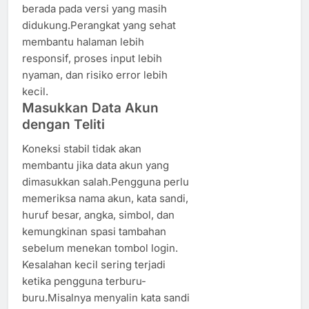
berada pada versi yang masih
didukung.Perangkat yang sehat
membantu halaman lebih
responsif, proses input lebih
nyaman, dan risiko error lebih
kecil.
Masukkan Data Akun
dengan Teliti
Koneksi stabil tidak akan
membantu jika data akun yang
dimasukkan salah.Pengguna perlu
memeriksa nama akun, kata sandi,
huruf besar, angka, simbol, dan
kemungkinan spasi tambahan
sebelum menekan tombol login.
Kesalahan kecil sering terjadi
ketika pengguna terburu-
buru.Misalnya menyalin kata sandi