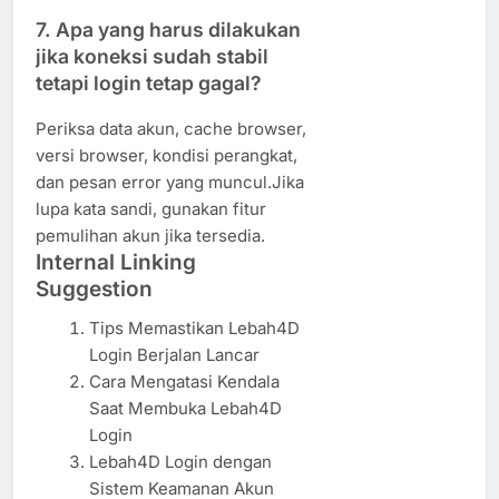
7. Apa yang harus dilakukan
jika koneksi sudah stabil
tetapi login tetap gagal?
Periksa data akun, cache browser,
versi browser, kondisi perangkat,
dan pesan error yang muncul.Jika
lupa kata sandi, gunakan fitur
pemulihan akun jika tersedia.
Internal Linking
Suggestion
Tips Memastikan Lebah4D
Login Berjalan Lancar
Cara Mengatasi Kendala
Saat Membuka Lebah4D
Login
Lebah4D Login dengan
Sistem Keamanan Akun