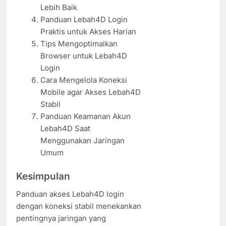
Lebih Baik
Panduan Lebah4D Login
Praktis untuk Akses Harian
Tips Mengoptimalkan
Browser untuk Lebah4D
Login
Cara Mengelola Koneksi
Mobile agar Akses Lebah4D
Stabil
Panduan Keamanan Akun
Lebah4D Saat
Menggunakan Jaringan
Umum
Kesimpulan
Panduan akses Lebah4D login
dengan koneksi stabil menekankan
pentingnya jaringan yang