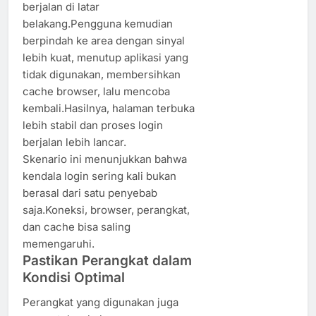
berjalan di latar
belakang.Pengguna kemudian
berpindah ke area dengan sinyal
lebih kuat, menutup aplikasi yang
tidak digunakan, membersihkan
cache browser, lalu mencoba
kembali.Hasilnya, halaman terbuka
lebih stabil dan proses login
berjalan lebih lancar.
Skenario ini menunjukkan bahwa
kendala login sering kali bukan
berasal dari satu penyebab
saja.Koneksi, browser, perangkat,
dan cache bisa saling
memengaruhi.
Pastikan Perangkat dalam
Kondisi Optimal
Perangkat yang digunakan juga