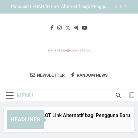
Skip
KAYA787 Alternatif dengan Pengalaman Akses
to
yang Konsisten dan Terarah
content
Cara Membersihkan Cache saat KAYA787
Alternatif Tidak Terbuka Sempurna
Panduan EDWINSLOT Link Alternatif bagi
Pengguna Baru untuk Memahami Keamanan
Akses Digital
Panduan LEBAH4D Link Alternatif bagi Pengguna
Baru untuk Memahami Risiko Akses Digital
KAYA787 Alternatif dengan Pengalaman Akses
yang Konsisten dan Terarah
Daniele Angelo
Jelajahi Karya Seni Kreatif Dari Daniele
Cara Membersihkan Cache saat KAYA787
NEWSLETTER
RANDOM NEWS
Martino
Alternatif Tidak Terbuka Sempurna
Angelo Martino.
MENU
nduan EDWINSLOT Link Alternatif bagi Pengguna Baru untuk
HEADLINES
Weeks Ago