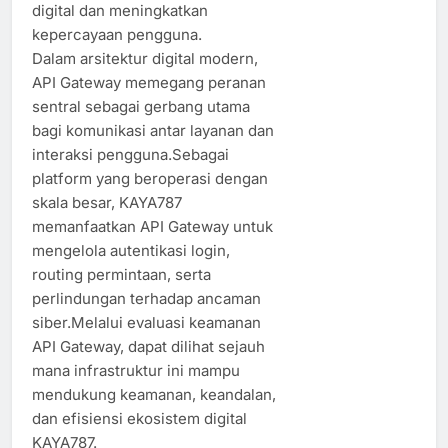
digital dan meningkatkan
kepercayaan pengguna.
Dalam arsitektur digital modern,
API Gateway memegang peranan
sentral sebagai gerbang utama
bagi komunikasi antar layanan dan
interaksi pengguna.Sebagai
platform yang beroperasi dengan
skala besar, KAYA787
memanfaatkan API Gateway untuk
mengelola autentikasi login,
routing permintaan, serta
perlindungan terhadap ancaman
siber.Melalui evaluasi keamanan
API Gateway, dapat dilihat sejauh
mana infrastruktur ini mampu
mendukung keamanan, keandalan,
dan efisiensi ekosistem digital
KAYA787.