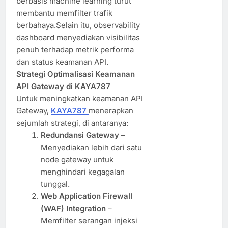
berbasis machine learning turut
membantu memfilter trafik
berbahaya.Selain itu, observability
dashboard menyediakan visibilitas
penuh terhadap metrik performa
dan status keamanan API.
Strategi Optimalisasi Keamanan
API Gateway di KAYA787
Untuk meningkatkan keamanan API
Gateway,
KAYA787
menerapkan
sejumlah strategi, di antaranya:
Redundansi Gateway
–
Menyediakan lebih dari satu
node gateway untuk
menghindari kegagalan
tunggal.
Web Application Firewall
(WAF) Integration
–
Memfilter serangan injeksi