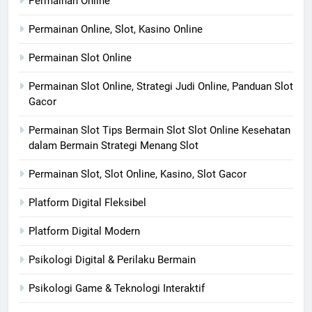
Permainan Online
Permainan Online, Slot, Kasino Online
Permainan Slot Online
Permainan Slot Online, Strategi Judi Online, Panduan Slot
Gacor
Permainan Slot Tips Bermain Slot Slot Online Kesehatan
dalam Bermain Strategi Menang Slot
Permainan Slot, Slot Online, Kasino, Slot Gacor
Platform Digital Fleksibel
Platform Digital Modern
Psikologi Digital & Perilaku Bermain
Psikologi Game & Teknologi Interaktif