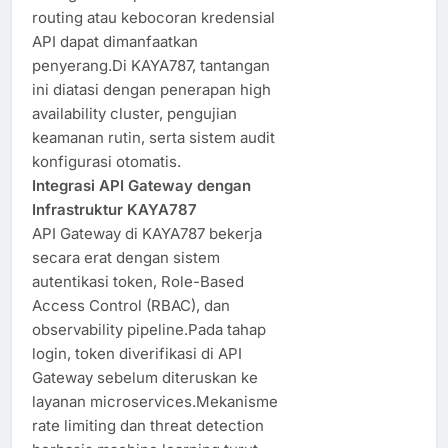
routing atau kebocoran kredensial
API dapat dimanfaatkan
penyerang.Di KAYA787, tantangan
ini diatasi dengan penerapan high
availability cluster, pengujian
keamanan rutin, serta sistem audit
konfigurasi otomatis.
Integrasi API Gateway dengan
Infrastruktur KAYA787
API Gateway di KAYA787 bekerja
secara erat dengan sistem
autentikasi token, Role-Based
Access Control (RBAC), dan
observability pipeline.Pada tahap
login, token diverifikasi di API
Gateway sebelum diteruskan ke
layanan microservices.Mekanisme
rate limiting dan threat detection