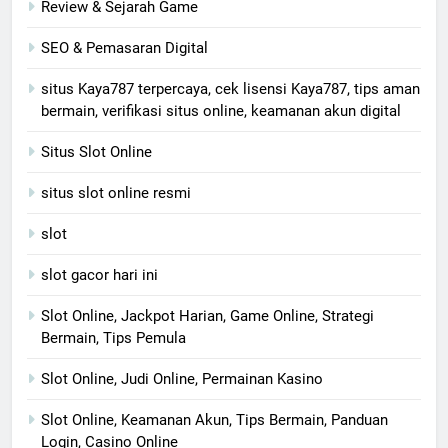
Review & Sejarah Game
SEO & Pemasaran Digital
situs Kaya787 terpercaya, cek lisensi Kaya787, tips aman
bermain, verifikasi situs online, keamanan akun digital
Situs Slot Online
situs slot online resmi
slot
slot gacor hari ini
Slot Online, Jackpot Harian, Game Online, Strategi
Bermain, Tips Pemula
Slot Online, Judi Online, Permainan Kasino
Slot Online, Keamanan Akun, Tips Bermain, Panduan
Login, Casino Online