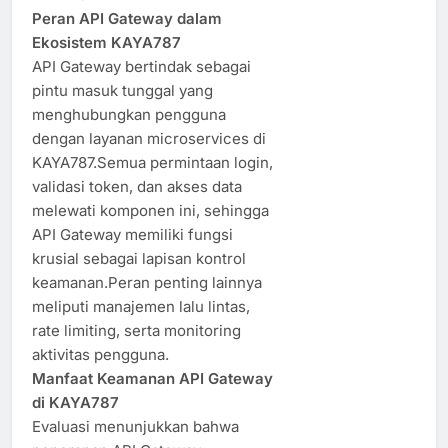
Peran API Gateway dalam
Ekosistem KAYA787
API Gateway bertindak sebagai
pintu masuk tunggal yang
menghubungkan pengguna
dengan layanan microservices di
KAYA787.Semua permintaan login,
validasi token, dan akses data
melewati komponen ini, sehingga
API Gateway memiliki fungsi
krusial sebagai lapisan kontrol
keamanan.Peran penting lainnya
meliputi manajemen lalu lintas,
rate limiting, serta monitoring
aktivitas pengguna.
Manfaat Keamanan API Gateway
di KAYA787
Evaluasi menunjukkan bahwa