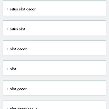
situs slot gacor
situs slot
slot gacor
slot
slot gacor