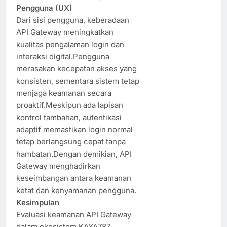
Pengguna (UX)
Dari sisi pengguna, keberadaan
API Gateway meningkatkan
kualitas pengalaman login dan
interaksi digital.Pengguna
merasakan kecepatan akses yang
konsisten, sementara sistem tetap
menjaga keamanan secara
proaktif.Meskipun ada lapisan
kontrol tambahan, autentikasi
adaptif memastikan login normal
tetap berlangsung cepat tanpa
hambatan.Dengan demikian, API
Gateway menghadirkan
keseimbangan antara keamanan
ketat dan kenyamanan pengguna.
Kesimpulan
Evaluasi keamanan API Gateway
dalam ekosistem KAYA787