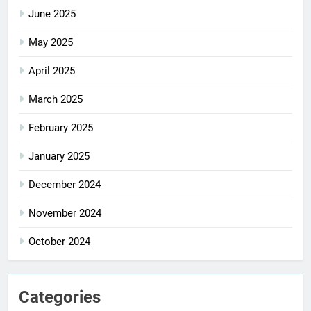
June 2025
May 2025
April 2025
March 2025
February 2025
January 2025
December 2024
November 2024
October 2024
Categories