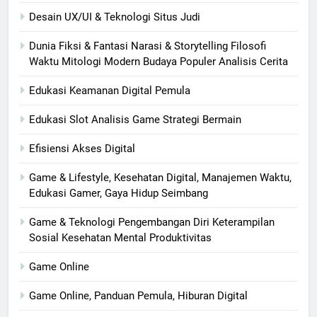
Desain UX/UI & Teknologi Situs Judi
Dunia Fiksi & Fantasi Narasi & Storytelling Filosofi
Waktu Mitologi Modern Budaya Populer Analisis Cerita
Edukasi Keamanan Digital Pemula
Edukasi Slot Analisis Game Strategi Bermain
Efisiensi Akses Digital
Game & Lifestyle, Kesehatan Digital, Manajemen Waktu,
Edukasi Gamer, Gaya Hidup Seimbang
Game & Teknologi Pengembangan Diri Keterampilan
Sosial Kesehatan Mental Produktivitas
Game Online
Game Online, Panduan Pemula, Hiburan Digital