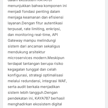
menunjukkan bahwa komponen ini
menjadi fondasi penting dalam
menjaga keamanan dan efisiensi
layanan.Dengan fitur autentikasi
terpusat, rate limiting, enkripsi,
dan monitoring real-time, API
Gateway mampu melindungi
sistem dari ancaman sekaligus
mendukung arsitektur
microservices modern.Meskipun
terdapat tantangan berupa risiko
kegagalan tunggal dan celah
konfigurasi, strategi optimalisasi
melalui redundansi, integrasi WAF,
serta audit berkala menjadikan
sistem lebih tangguh.Dengan
pendekatan ini, KAYA787 berhasil
menghadirkan ekosistem digital