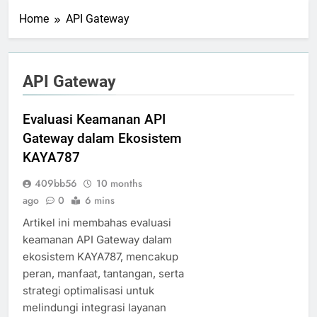
Home
API Gateway
API Gateway
Evaluasi Keamanan API
Gateway dalam Ekosistem
KAYA787
409bb56
10 months
ago
0
6 mins
Artikel ini membahas evaluasi
keamanan API Gateway dalam
ekosistem KAYA787, mencakup
peran, manfaat, tantangan, serta
strategi optimalisasi untuk
melindungi integrasi layanan