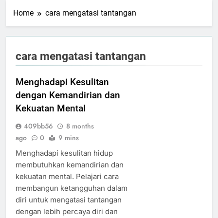
Home
cara mengatasi tantangan
cara mengatasi tantangan
Menghadapi Kesulitan
dengan Kemandirian dan
Kekuatan Mental
409bb56
8 months
ago
0
9 mins
Menghadapi kesulitan hidup
membutuhkan kemandirian dan
kekuatan mental. Pelajari cara
membangun ketangguhan dalam
diri untuk mengatasi tantangan
dengan lebih percaya diri dan