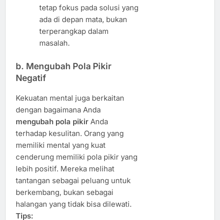
tetap fokus pada solusi yang
ada di depan mata, bukan
terperangkap dalam
masalah.
b. Mengubah Pola Pikir
Negatif
Kekuatan mental juga berkaitan
dengan bagaimana Anda
mengubah pola pikir
Anda
terhadap kesulitan. Orang yang
memiliki mental yang kuat
cenderung memiliki pola pikir yang
lebih positif. Mereka melihat
tantangan sebagai peluang untuk
berkembang, bukan sebagai
halangan yang tidak bisa dilewati.
Tips: