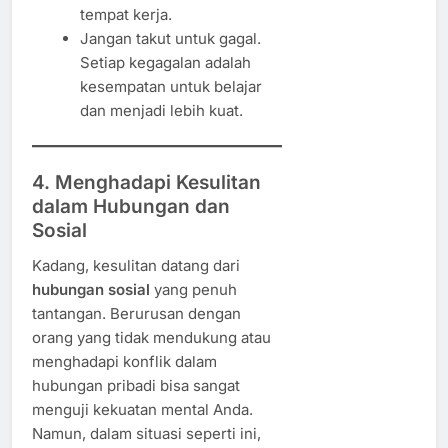
tempat kerja.
Jangan takut untuk gagal.
Setiap kegagalan adalah
kesempatan untuk belajar
dan menjadi lebih kuat.
4. Menghadapi Kesulitan
dalam Hubungan dan
Sosial
Kadang, kesulitan datang dari
hubungan sosial
yang penuh
tantangan. Berurusan dengan
orang yang tidak mendukung atau
menghadapi konflik dalam
hubungan pribadi bisa sangat
menguji kekuatan mental Anda.
Namun, dalam situasi seperti ini,