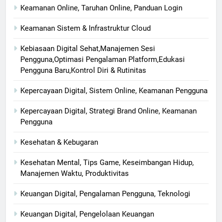
Keamanan Online, Taruhan Online, Panduan Login
Keamanan Sistem & Infrastruktur Cloud
Kebiasaan Digital Sehat,Manajemen Sesi
Pengguna,Optimasi Pengalaman Platform,Edukasi
Pengguna Baru,Kontrol Diri & Rutinitas
Kepercayaan Digital, Sistem Online, Keamanan Pengguna
Kepercayaan Digital, Strategi Brand Online, Keamanan
Pengguna
Kesehatan & Kebugaran
Kesehatan Mental, Tips Game, Keseimbangan Hidup,
Manajemen Waktu, Produktivitas
Keuangan Digital, Pengalaman Pengguna, Teknologi
Keuangan Digital, Pengelolaan Keuangan