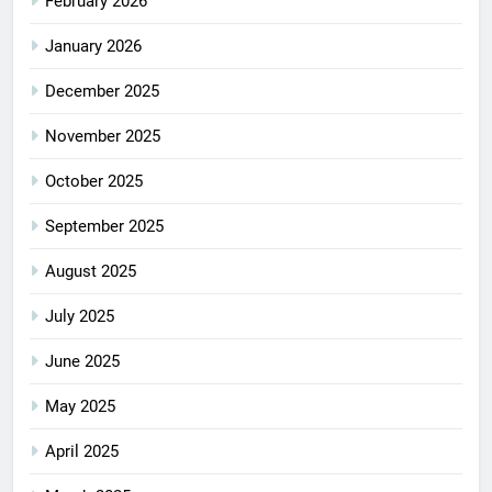
February 2026
January 2026
December 2025
November 2025
October 2025
September 2025
August 2025
July 2025
June 2025
May 2025
April 2025