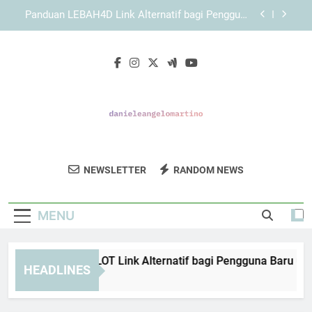
Skip
KAYA787 Alternatif dengan Pengalaman Akses
to
yang Konsisten dan Terarah
content
Cara Membersihkan Cache saat KAYA787
Alternatif Tidak Terbuka Sempurna
Panduan EDWINSLOT Link Alternatif bagi
Pengguna Baru untuk Memahami Keamanan
Akses Digital
Panduan LEBAH4D Link Alternatif bagi Pengguna
Baru untuk Memahami Risiko Akses Digital
KAYA787 Alternatif dengan Pengalaman Akses
yang Konsisten dan Terarah
Daniele Angelo
Jelajahi Karya Seni Kreatif Dari Daniele
Cara Membersihkan Cache saat KAYA787
NEWSLETTER
RANDOM NEWS
Martino
Alternatif Tidak Terbuka Sempurna
Angelo Martino.
MENU
nduan EDWINSLOT Link Alternatif bagi Pengguna Baru untuk
HEADLINES
Weeks Ago