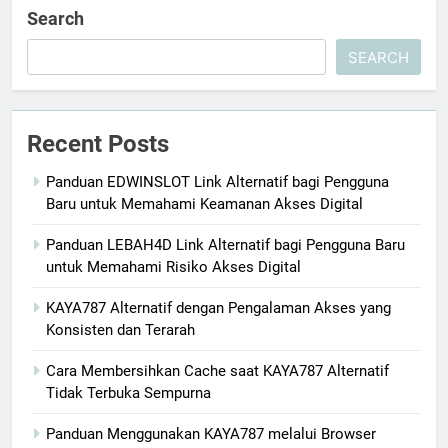
Search
SEARCH
Recent Posts
Panduan EDWINSLOT Link Alternatif bagi Pengguna
Baru untuk Memahami Keamanan Akses Digital
Panduan LEBAH4D Link Alternatif bagi Pengguna Baru
untuk Memahami Risiko Akses Digital
KAYA787 Alternatif dengan Pengalaman Akses yang
Konsisten dan Terarah
Cara Membersihkan Cache saat KAYA787 Alternatif
Tidak Terbuka Sempurna
Panduan Menggunakan KAYA787 melalui Browser