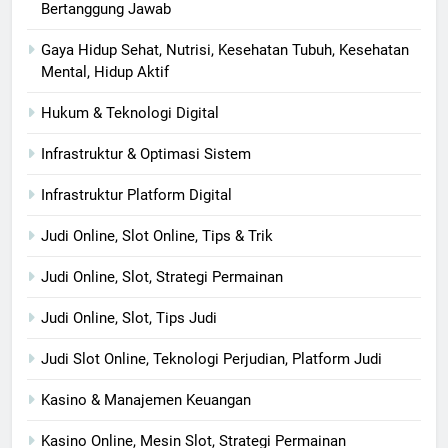
Bertanggung Jawab
Gaya Hidup Sehat, Nutrisi, Kesehatan Tubuh, Kesehatan
Mental, Hidup Aktif
Hukum & Teknologi Digital
Infrastruktur & Optimasi Sistem
Infrastruktur Platform Digital
Judi Online, Slot Online, Tips & Trik
Judi Online, Slot, Strategi Permainan
Judi Online, Slot, Tips Judi
Judi Slot Online, Teknologi Perjudian, Platform Judi
Kasino & Manajemen Keuangan
Kasino Online, Mesin Slot, Strategi Permainan