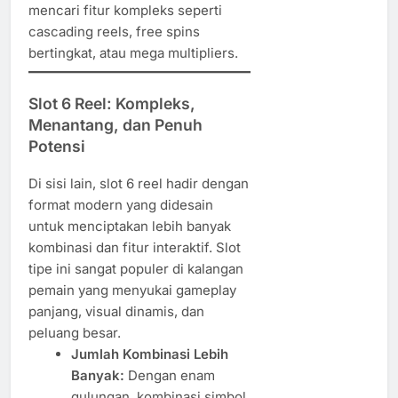
mencari fitur kompleks seperti
cascading reels, free spins
bertingkat, atau mega multipliers.
Slot 6 Reel: Kompleks,
Menantang, dan Penuh
Potensi
Di sisi lain, slot 6 reel hadir dengan
format modern yang didesain
untuk menciptakan lebih banyak
kombinasi dan fitur interaktif. Slot
tipe ini sangat populer di kalangan
pemain yang menyukai gameplay
panjang, visual dinamis, dan
peluang besar.
Jumlah Kombinasi Lebih
Banyak:
Dengan enam
gulungan, kombinasi simbol