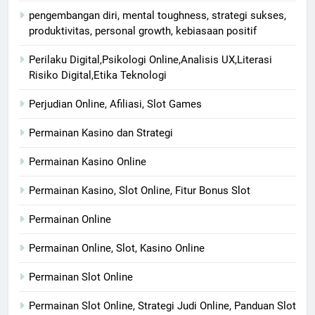
pengembangan diri, mental toughness, strategi sukses,
produktivitas, personal growth, kebiasaan positif
Perilaku Digital,Psikologi Online,Analisis UX,Literasi
Risiko Digital,Etika Teknologi
Perjudian Online, Afiliasi, Slot Games
Permainan Kasino dan Strategi
Permainan Kasino Online
Permainan Kasino, Slot Online, Fitur Bonus Slot
Permainan Online
Permainan Online, Slot, Kasino Online
Permainan Slot Online
Permainan Slot Online, Strategi Judi Online, Panduan Slot