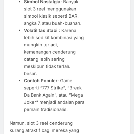
Simbol Nostalgia:
Banyak
slot 3 reel menggunakan
simbol klasik seperti BAR,
angka 7, atau buah-buahan.
Volatilitas Stabil:
Karena
lebih sedikit kombinasi yang
mungkin terjadi,
kemenangan cenderung
datang lebih sering
meskipun tidak terlalu
besar.
Contoh Populer:
Game
seperti “777 Strike”, “Break
Da Bank Again”, atau “Mega
Joker” menjadi andalan para
pemain tradisionalis.
Namun, slot 3 reel cenderung
kurang atraktif bagi mereka yang