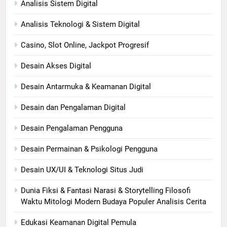
Analisis Sistem Digital
Analisis Teknologi & Sistem Digital
Casino, Slot Online, Jackpot Progresif
Desain Akses Digital
Desain Antarmuka & Keamanan Digital
Desain dan Pengalaman Digital
Desain Pengalaman Pengguna
Desain Permainan & Psikologi Pengguna
Desain UX/UI & Teknologi Situs Judi
Dunia Fiksi & Fantasi Narasi & Storytelling Filosofi
Waktu Mitologi Modern Budaya Populer Analisis Cerita
Edukasi Keamanan Digital Pemula