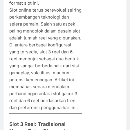
format slot ini.
Slot online terus berevolusi seiring
perkembangan teknologi dan
selera pemain. Salah satu aspek
paling mencolok dalam desain slot
adalah jumlah reel yang digunakan.
Di antara berbagai konfigurasi
yang tersedia, slot 3 reel dan 6
reel menonjol sebagai dua bentuk
yang sangat berbeda baik dari sisi
gameplay, volatilitas, maupun
potensi kemenangan. Artikel ini
membahas secara mendalam
perbandingan antara slot gacor 3
reel dan 6 reel berdasarkan tren
dan preferensi pengguna hari ini.
Slot 3 Reel: Tradisional