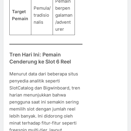
Pemain
Pemula/
berpen
Target
tradisio
galaman
Pemain
nalis
/advent
urer
Tren Hari Ini: Pemain
Cenderung ke Slot 6 Reel
Menurut data dari beberapa situs
penyedia analitik seperti
SlotCatalog dan Bigwinboard, tren
harian menunjukkan bahwa
pengguna saat ini semakin sering
memilih slot dengan jumlah reel
lebih banyak. Ini didorong oleh
minat terhadap fitur-fitur seperti
freespin multi-tier, layout