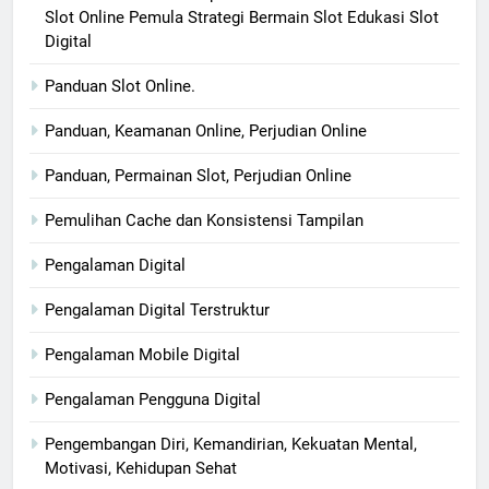
Slot Online Pemula Strategi Bermain Slot Edukasi Slot
Digital
Panduan Slot Online.
Panduan, Keamanan Online, Perjudian Online
Panduan, Permainan Slot, Perjudian Online
Pemulihan Cache dan Konsistensi Tampilan
Pengalaman Digital
Pengalaman Digital Terstruktur
Pengalaman Mobile Digital
Pengalaman Pengguna Digital
Pengembangan Diri, Kemandirian, Kekuatan Mental,
Motivasi, Kehidupan Sehat