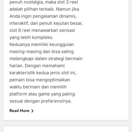
penuh nostalgia, maka slot 3 reel
adalah pilihan terbaik. Namun jika
Anda ingin pengalaman dinamis,
interaktif, dan penuh kejutan besar,
slot 6 reel menawarkan sensasi
yang lebih kompleks.
Keduanya memiliki keunggulan
masing-masing dan bisa saling
melengkapi dalam strategi bermain
harian. Dengan memahami
karakteristik kedua jenis slot ini,
pemain bisa mengoptimalkan
waktu bermain dan memilih
platform atau game yang paling
sesuai dengan preferensinya.
Read More