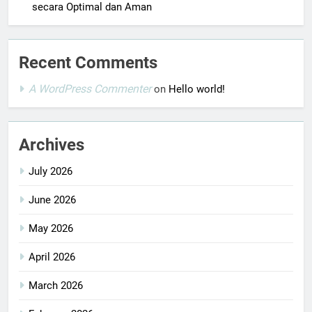
secara Optimal dan Aman
Recent Comments
A WordPress Commenter
on
Hello world!
Archives
July 2026
June 2026
May 2026
April 2026
March 2026