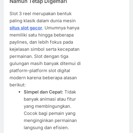
Namun Tetap Digemari
Slot 3 reel merupakan bentuk
paling klasik dalam dunia mesin
situs slot gacor
. Umumnya hanya
memiliki satu hingga beberapa
paylines, dan lebih fokus pada
kejelasan simbol serta kecepatan
permainan. Slot dengan tiga
gulungan masih banyak ditemui di
platform-platform slot digital
modern karena beberapa alasan
berikut:
Simpel dan Cepat:
Tidak
banyak animasi atau fitur
yang membingungkan.
Cocok bagi pemain yang
menginginkan permainan
langsung dan efisien.