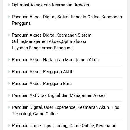
Optimasi Akses dan Keamanan Browser
Panduan Akses Digital, Solusi Kendala Online, Keamanan
Pengguna
Panduan Akses Digital,Keamanan Sistem
Online,Manajemen Akses,Optimalisasi
Layanan,Pengalaman Pengguna
Panduan Akses Harian dan Manajemen Akun
Panduan Akses Pengguna Aktif
Panduan Akses Pengguna Baru
Panduan Aktivitas Digital dan Manajemen Akses
Panduan Digital, User Experience, Keamanan Akun, Tips
Teknologi, Game Online
Panduan Game, Tips Gaming, Game Online, Kesehatan