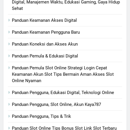
Digital, Manajemen Waktu, Edukasi Gaming, Gaya Hidup
Sehat
Panduan Keamanan Akses Digital
Panduan Keamanan Pengguna Baru
Panduan Koneksi dan Akses Akun
Panduan Pemula & Edukasi Digital
Panduan Pemula Slot Online Strategi Login Cepat
Keamanan Akun Slot Tips Bermain Aman Akses Slot
Online Nyaman
Panduan Pengguna, Edukasi Digital, Teknologi Online
Panduan Pengguna, Slot Online, Akun Kaya787
Panduan Pengguna, Tips & Trik
Panduan Slot Online Tips Bonus Slot Link Slot Terbaru