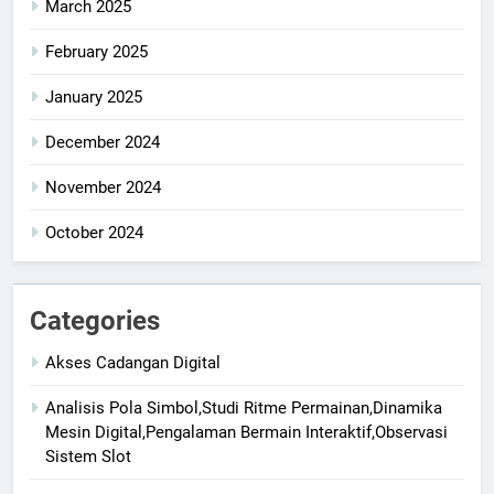
March 2025
February 2025
January 2025
December 2024
November 2024
October 2024
Categories
Akses Cadangan Digital
Analisis Pola Simbol,Studi Ritme Permainan,Dinamika
Mesin Digital,Pengalaman Bermain Interaktif,Observasi
Sistem Slot