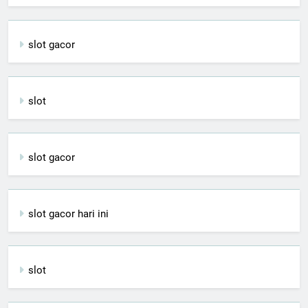
slot gacor
slot
slot gacor
slot gacor hari ini
slot