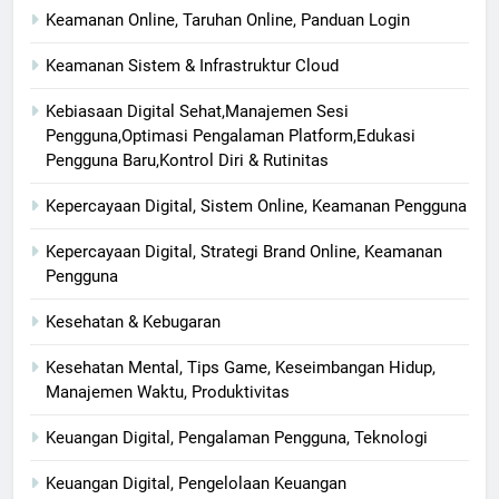
Keamanan Online, Taruhan Online, Panduan Login
Keamanan Sistem & Infrastruktur Cloud
Kebiasaan Digital Sehat,Manajemen Sesi
Pengguna,Optimasi Pengalaman Platform,Edukasi
Pengguna Baru,Kontrol Diri & Rutinitas
Kepercayaan Digital, Sistem Online, Keamanan Pengguna
Kepercayaan Digital, Strategi Brand Online, Keamanan
Pengguna
Kesehatan & Kebugaran
Kesehatan Mental, Tips Game, Keseimbangan Hidup,
Manajemen Waktu, Produktivitas
Keuangan Digital, Pengalaman Pengguna, Teknologi
Keuangan Digital, Pengelolaan Keuangan