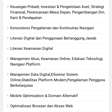
Keuangan Pribadi, Investasi & Pengelolaan Aset, Strategi
Finansial, Perencanaan Masa Depan, Pengembangan Diri,
Karir & Pendapatan
Konsistensi Pengalaman dan Kontinuitas Navigasi
Literasi Digital dan Penggunaan Bertanggung Jawab
Literasi Keamanan Digital
Manajemen Akun, Keamanan Online, Edukasi Teknologi,
Navigasi Platform
Manajemen Data Digital,Efisiensi Sistem
Online,Stabilitas Platform Modern,Pengalaman Pengguna
Berkelanjutan
Mobile Optimization & Domain Alternatif
Optimalisasi Browser dan Akses Web