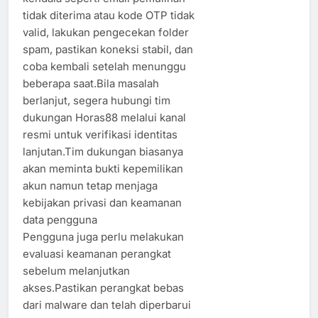
tidak diterima atau kode OTP tidak
valid, lakukan pengecekan folder
spam, pastikan koneksi stabil, dan
coba kembali setelah menunggu
beberapa saat.Bila masalah
berlanjut, segera hubungi tim
dukungan Horas88 melalui kanal
resmi untuk verifikasi identitas
lanjutan.Tim dukungan biasanya
akan meminta bukti kepemilikan
akun namun tetap menjaga
kebijakan privasi dan keamanan
data pengguna
Pengguna juga perlu melakukan
evaluasi keamanan perangkat
sebelum melanjutkan
akses.Pastikan perangkat bebas
dari malware dan telah diperbarui