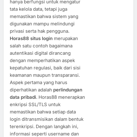
hanya berfungsi untuk mengatur
tata kelola data, tetapi juga
memastikan bahwa sistem yang
digunakan mampu melindungi
privasi serta hak pengguna.
Horas88 situs login
merupakan
salah satu contoh bagaimana
autentikasi digital dirancang
dengan memperhatikan aspek
kepatuhan regulasi, baik dari sisi
keamanan maupun transparansi.
Aspek pertama yang harus
diperhatikan adalah
perlindungan
data pribadi
. Horas88 menerapkan
enkripsi SSL/TLS untuk
memastikan bahwa setiap data
login ditransmisikan dalam bentuk
terenkripsi. Dengan langkah ini,
informasi seperti username dan