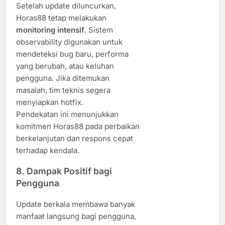
Setelah update diluncurkan,
Horas88 tetap melakukan
monitoring intensif
. Sistem
observability digunakan untuk
mendeteksi bug baru, performa
yang berubah, atau keluhan
pengguna. Jika ditemukan
masalah, tim teknis segera
menyiapkan hotfix.
Pendekatan ini menunjukkan
komitmen Horas88 pada perbaikan
berkelanjutan dan respons cepat
terhadap kendala.
8. Dampak Positif bagi
Pengguna
Update berkala membawa banyak
manfaat langsung bagi pengguna,