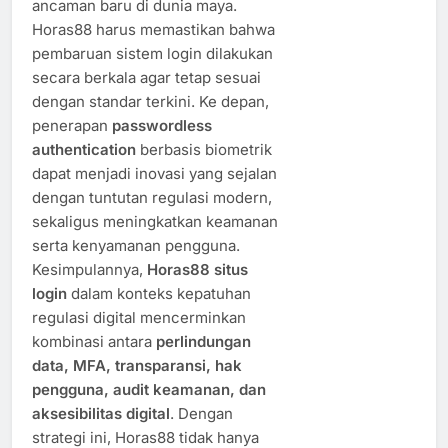
ancaman baru di dunia maya.
Horas88 harus memastikan bahwa
pembaruan sistem login dilakukan
secara berkala agar tetap sesuai
dengan standar terkini. Ke depan,
penerapan
passwordless
authentication
berbasis biometrik
dapat menjadi inovasi yang sejalan
dengan tuntutan regulasi modern,
sekaligus meningkatkan keamanan
serta kenyamanan pengguna.
Kesimpulannya,
Horas88 situs
login
dalam konteks kepatuhan
regulasi digital mencerminkan
kombinasi antara
perlindungan
data, MFA, transparansi, hak
pengguna, audit keamanan, dan
aksesibilitas digital
. Dengan
strategi ini, Horas88 tidak hanya