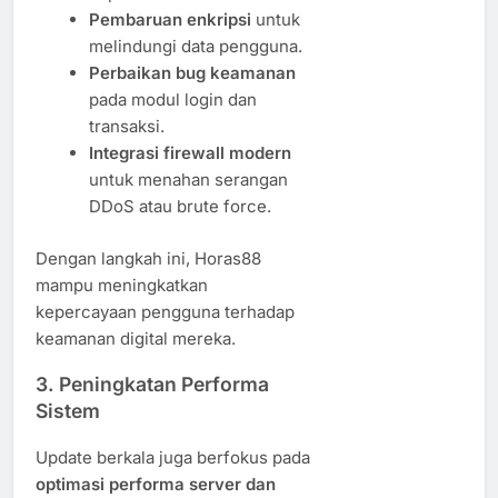
Pembaruan enkripsi
untuk
melindungi data pengguna.
Perbaikan bug keamanan
pada modul login dan
transaksi.
Integrasi firewall modern
untuk menahan serangan
DDoS atau brute force.
Dengan langkah ini, Horas88
mampu meningkatkan
kepercayaan pengguna terhadap
keamanan digital mereka.
3. Peningkatan Performa
Sistem
Update berkala juga berfokus pada
optimasi performa server dan