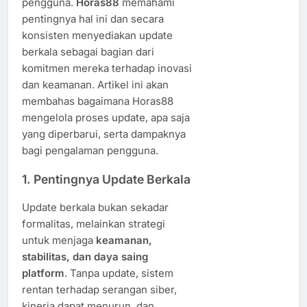
pengguna.
Horas88
memahami
pentingnya hal ini dan secara
konsisten menyediakan update
berkala sebagai bagian dari
komitmen mereka terhadap inovasi
dan keamanan. Artikel ini akan
membahas bagaimana Horas88
mengelola proses update, apa saja
yang diperbarui, serta dampaknya
bagi pengalaman pengguna.
1. Pentingnya Update Berkala
Update berkala bukan sekadar
formalitas, melainkan strategi
untuk menjaga
keamanan,
stabilitas, dan daya saing
platform
. Tanpa update, sistem
rentan terhadap serangan siber,
kinerja dapat menurun, dan