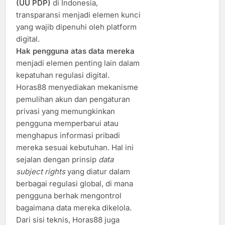
(UU PDP)
di Indonesia,
transparansi menjadi elemen kunci
yang wajib dipenuhi oleh platform
digital.
Hak pengguna atas data mereka
menjadi elemen penting lain dalam
kepatuhan regulasi digital.
Horas88 menyediakan mekanisme
pemulihan akun dan pengaturan
privasi yang memungkinkan
pengguna memperbarui atau
menghapus informasi pribadi
mereka sesuai kebutuhan. Hal ini
sejalan dengan prinsip
data
subject rights
yang diatur dalam
berbagai regulasi global, di mana
pengguna berhak mengontrol
bagaimana data mereka dikelola.
Dari sisi teknis, Horas88 juga