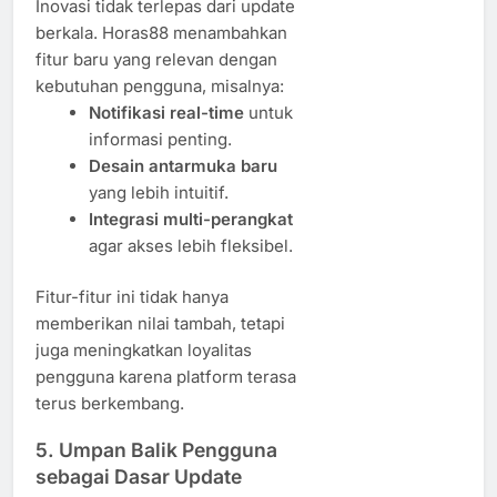
Inovasi tidak terlepas dari update
berkala. Horas88 menambahkan
fitur baru yang relevan dengan
kebutuhan pengguna, misalnya:
Notifikasi real-time
untuk
informasi penting.
Desain antarmuka baru
yang lebih intuitif.
Integrasi multi-perangkat
agar akses lebih fleksibel.
Fitur-fitur ini tidak hanya
memberikan nilai tambah, tetapi
juga meningkatkan loyalitas
pengguna karena platform terasa
terus berkembang.
5. Umpan Balik Pengguna
sebagai Dasar Update