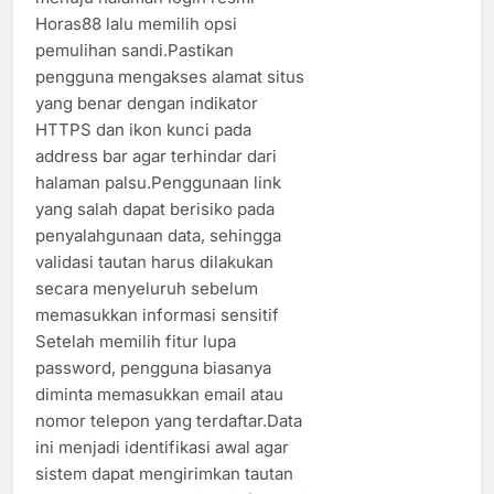
Horas88 lalu memilih opsi
pemulihan sandi.Pastikan
pengguna mengakses alamat situs
yang benar dengan indikator
HTTPS dan ikon kunci pada
address bar agar terhindar dari
halaman palsu.Penggunaan link
yang salah dapat berisiko pada
penyalahgunaan data, sehingga
validasi tautan harus dilakukan
secara menyeluruh sebelum
memasukkan informasi sensitif
Setelah memilih fitur lupa
password, pengguna biasanya
diminta memasukkan email atau
nomor telepon yang terdaftar.Data
ini menjadi identifikasi awal agar
sistem dapat mengirimkan tautan