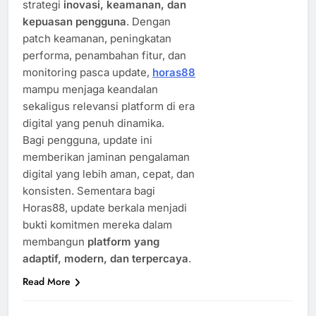
strategi
inovasi, keamanan, dan
kepuasan pengguna
. Dengan
patch keamanan, peningkatan
performa, penambahan fitur, dan
monitoring pasca update,
horas88
mampu menjaga keandalan
sekaligus relevansi platform di era
digital yang penuh dinamika.
Bagi pengguna, update ini
memberikan jaminan pengalaman
digital yang lebih aman, cepat, dan
konsisten. Sementara bagi
Horas88, update berkala menjadi
bukti komitmen mereka dalam
membangun
platform yang
adaptif, modern, dan terpercaya
.
Read More