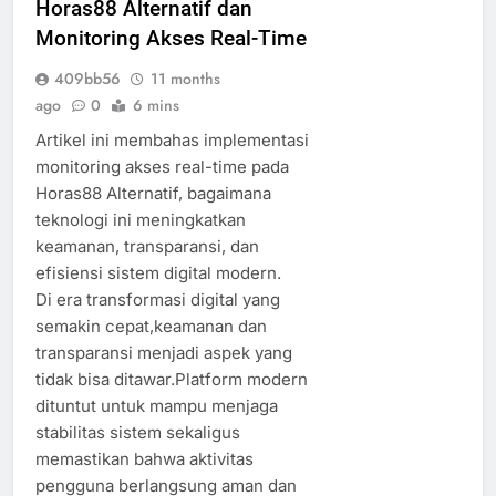
Horas88 Alternatif dan
Monitoring Akses Real-Time
409bb56
11 months
ago
0
6 mins
Artikel ini membahas implementasi
monitoring akses real-time pada
Horas88 Alternatif, bagaimana
teknologi ini meningkatkan
keamanan, transparansi, dan
efisiensi sistem digital modern.
Di era transformasi digital yang
semakin cepat,keamanan dan
transparansi menjadi aspek yang
tidak bisa ditawar.Platform modern
dituntut untuk mampu menjaga
stabilitas sistem sekaligus
memastikan bahwa aktivitas
pengguna berlangsung aman dan