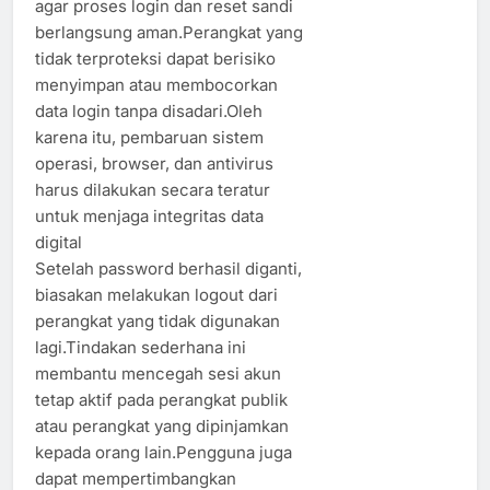
agar proses login dan reset sandi
berlangsung aman.Perangkat yang
tidak terproteksi dapat berisiko
menyimpan atau membocorkan
data login tanpa disadari.Oleh
karena itu, pembaruan sistem
operasi, browser, dan antivirus
harus dilakukan secara teratur
untuk menjaga integritas data
digital
Setelah password berhasil diganti,
biasakan melakukan logout dari
perangkat yang tidak digunakan
lagi.Tindakan sederhana ini
membantu mencegah sesi akun
tetap aktif pada perangkat publik
atau perangkat yang dipinjamkan
kepada orang lain.Pengguna juga
dapat mempertimbangkan