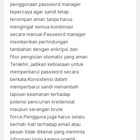
penggunaan password manager
tepercaya agar sandi tetap
tersimpan aman tanpa harus
mengingat semua kombinasi
secara manual.Password manager
memberikan perlindungan
tambahan dengan enkripsi dan
fitur pengisian otomatis yang aman
Terakhir, jadikan kebiasaan untuk
memperbarui password secara
berkala.Konsistensi dalam
memperbarui sandi menambah
lapisan keamanan terhadap
potensi pencurian kredensial
maupun serangan brute
force.Pengguna juga harus selalu
berhati-hati terhadap email atau
pesan tidak dikenal yang meminta
informasi login karena praktik