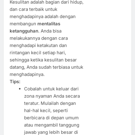
Kesulitan adalah bagian dari hidup,
dan cara terbaik untuk
menghadapinya adalah dengan
membangun
mentalitas
ketangguhan
. Anda bisa
melakukannya dengan cara
menghadapi ketakutan dan
rintangan kecil setiap hari,
sehingga ketika kesulitan besar
datang, Anda sudah terbiasa untuk
menghadapinya.
Tips:
Cobalah untuk keluar dari
zona nyaman Anda secara
teratur. Mulailah dengan
hal-hal kecil, seperti
berbicara di depan umum
atau mengambil tanggung
jawab yang lebih besar di