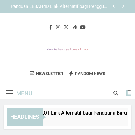
Skip
KAYA787 Alternatif dengan Pengalaman Akses
to
yang Konsisten dan Terarah
content
Cara Membersihkan Cache saat KAYA787
Alternatif Tidak Terbuka Sempurna
Panduan EDWINSLOT Link Alternatif bagi
Pengguna Baru untuk Memahami Keamanan
Akses Digital
Panduan LEBAH4D Link Alternatif bagi Pengguna
Baru untuk Memahami Risiko Akses Digital
KAYA787 Alternatif dengan Pengalaman Akses
yang Konsisten dan Terarah
Daniele Angelo
Jelajahi Karya Seni Kreatif Dari Daniele
Cara Membersihkan Cache saat KAYA787
NEWSLETTER
RANDOM NEWS
Martino
Alternatif Tidak Terbuka Sempurna
Angelo Martino.
MENU
nduan EDWINSLOT Link Alternatif bagi Pengguna Baru untuk
HEADLINES
eeks Ago