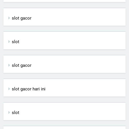
slot gacor
slot
slot gacor
slot gacor hari ini
slot