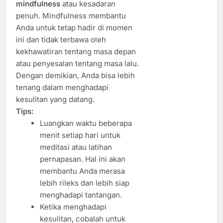
mindfulness
atau kesadaran
penuh. Mindfulness membantu
Anda untuk tetap hadir di momen
ini dan tidak terbawa oleh
kekhawatiran tentang masa depan
atau penyesalan tentang masa lalu.
Dengan demikian, Anda bisa lebih
tenang dalam menghadapi
kesulitan yang datang.
Tips:
Luangkan waktu beberapa
menit setiap hari untuk
meditasi atau latihan
pernapasan. Hal ini akan
membantu Anda merasa
lebih rileks dan lebih siap
menghadapi tantangan.
Ketika menghadapi
kesulitan, cobalah untuk