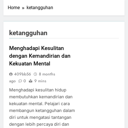
Home
ketangguhan
ketangguhan
Menghadapi Kesulitan
dengan Kemandirian dan
Kekuatan Mental
409bb56
8 months
ago
0
9 mins
Menghadapi kesulitan hidup
membutuhkan kemandirian dan
kekuatan mental. Pelajari cara
membangun ketangguhan dalam
diri untuk mengatasi tantangan
dengan lebih percaya diri dan