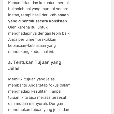
Kemandirian dan kekuatan mental
bukanlah hal yang muncul secara
instan, tetapi hasil dari
kebiasaan
yang dibentuk secara konsisten
.
Oleh karena itu, untuk
menghadapinya dengan lebih baik,
Anda perlu mempraktikkan
kebiasaan-kebiasaan yang
mendukung kedua hal ini.
a. Tentukan Tujuan yang
Jelas
Memiliki tujuan yang jelas
membantu Anda tetap fokus dalam
menghadapi kesulitan. Tanpa
tujuan, kita bisa merasa tersesat
dan mudah menyerah. Dengan
menetapkan tujuan yang jelas dan