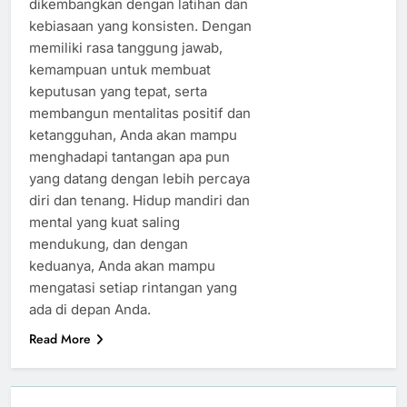
dikembangkan dengan latihan dan
kebiasaan yang konsisten. Dengan
memiliki rasa tanggung jawab,
kemampuan untuk membuat
keputusan yang tepat, serta
membangun mentalitas positif dan
ketangguhan, Anda akan mampu
menghadapi tantangan apa pun
yang datang dengan lebih percaya
diri dan tenang. Hidup mandiri dan
mental yang kuat saling
mendukung, dan dengan
keduanya, Anda akan mampu
mengatasi setiap rintangan yang
ada di depan Anda.
Read More