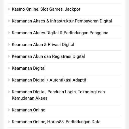
Kasino Online, Slot Games, Jackpot
Keamanan Akses & Infrastruktur Pembayaran Digital
Keamanan Akses Digital & Perlindungan Pengguna
Keamanan Akun & Privasi Digital
Keamanan Akun dan Registrasi Digital
Keamanan Digital
Keamanan Digital / Autentikasi Adaptif
Keamanan Digital, Panduan Login, Teknologi dan
Kemudahan Akses
Keamanan Online
Keamanan Online, Horas88, Perlindungan Data