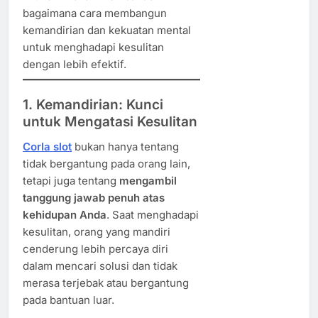
bagaimana cara membangun
kemandirian dan kekuatan mental
untuk menghadapi kesulitan
dengan lebih efektif.
1. Kemandirian: Kunci
untuk Mengatasi Kesulitan
Corla slot
bukan hanya tentang
tidak bergantung pada orang lain,
tetapi juga tentang
mengambil
tanggung jawab penuh atas
kehidupan Anda
. Saat menghadapi
kesulitan, orang yang mandiri
cenderung lebih percaya diri
dalam mencari solusi dan tidak
merasa terjebak atau bergantung
pada bantuan luar.