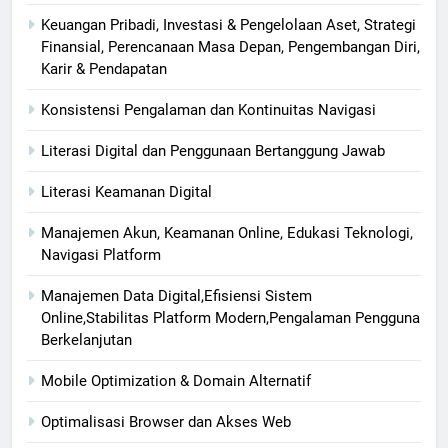
Keuangan Pribadi, Investasi & Pengelolaan Aset, Strategi
Finansial, Perencanaan Masa Depan, Pengembangan Diri,
Karir & Pendapatan
Konsistensi Pengalaman dan Kontinuitas Navigasi
Literasi Digital dan Penggunaan Bertanggung Jawab
Literasi Keamanan Digital
Manajemen Akun, Keamanan Online, Edukasi Teknologi,
Navigasi Platform
Manajemen Data Digital,Efisiensi Sistem
Online,Stabilitas Platform Modern,Pengalaman Pengguna
Berkelanjutan
Mobile Optimization & Domain Alternatif
Optimalisasi Browser dan Akses Web