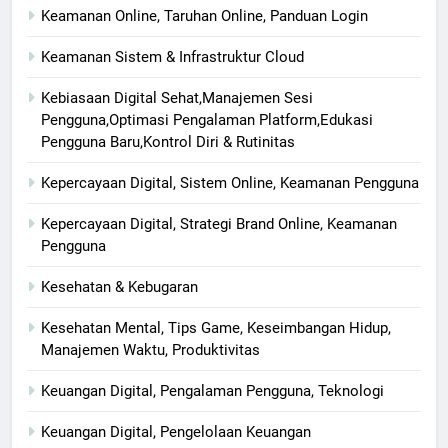
Keamanan Online, Taruhan Online, Panduan Login
Keamanan Sistem & Infrastruktur Cloud
Kebiasaan Digital Sehat,Manajemen Sesi
Pengguna,Optimasi Pengalaman Platform,Edukasi
Pengguna Baru,Kontrol Diri & Rutinitas
Kepercayaan Digital, Sistem Online, Keamanan Pengguna
Kepercayaan Digital, Strategi Brand Online, Keamanan
Pengguna
Kesehatan & Kebugaran
Kesehatan Mental, Tips Game, Keseimbangan Hidup,
Manajemen Waktu, Produktivitas
Keuangan Digital, Pengalaman Pengguna, Teknologi
Keuangan Digital, Pengelolaan Keuangan