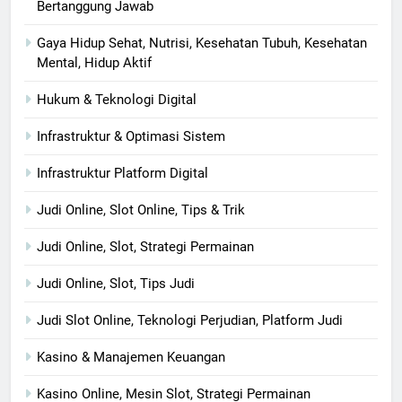
Bertanggung Jawab
Gaya Hidup Sehat, Nutrisi, Kesehatan Tubuh, Kesehatan
Mental, Hidup Aktif
Hukum & Teknologi Digital
Infrastruktur & Optimasi Sistem
Infrastruktur Platform Digital
Judi Online, Slot Online, Tips & Trik
Judi Online, Slot, Strategi Permainan
Judi Online, Slot, Tips Judi
Judi Slot Online, Teknologi Perjudian, Platform Judi
Kasino & Manajemen Keuangan
Kasino Online, Mesin Slot, Strategi Permainan