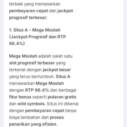
terbaik yang menawarkan
pembayaran cepat
dan
jackpot
progresif terbesar
:
1.
Situs A – Mega Moolah
(Jackpot Progresif dan RTP
96.4%)
Mega Moolah
adalah salah satu
slot progresif terbesar
yang
terkenal dengan
jackpot besar
yang terus bertumbuh.
Situs A
menawarkan
Mega Moolah
dengan
RTP 96.4%
dan berbagai
fitur bonus
seperti
putaran gratis
dan
wild symbols
. Situs ini dikenal
dengan
pembayaran cepat
tanpa
biaya tambahan dan
proses
penarikan yang efisien
.