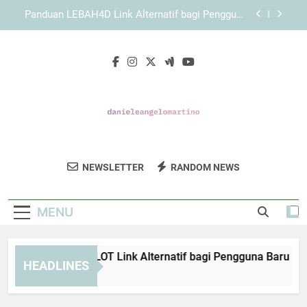
Skip
KAYA787 Alternatif dengan Pengalaman Akses
to
yang Konsisten dan Terarah
content
Cara Membersihkan Cache saat KAYA787
Alternatif Tidak Terbuka Sempurna
Panduan EDWINSLOT Link Alternatif bagi
Pengguna Baru untuk Memahami Keamanan
Akses Digital
Panduan LEBAH4D Link Alternatif bagi Pengguna
Baru untuk Memahami Risiko Akses Digital
KAYA787 Alternatif dengan Pengalaman Akses
yang Konsisten dan Terarah
Daniele Angelo
Jelajahi Karya Seni Kreatif Dari Daniele
Cara Membersihkan Cache saat KAYA787
NEWSLETTER
RANDOM NEWS
Martino
Alternatif Tidak Terbuka Sempurna
Angelo Martino.
MENU
nduan EDWINSLOT Link Alternatif bagi Pengguna Baru untuk
HEADLINES
Weeks Ago