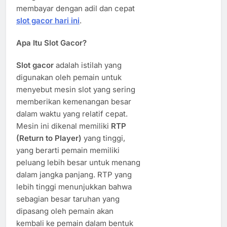
membayar dengan adil dan cepat
slot gacor hari ini
.
Apa Itu Slot Gacor?
Slot gacor
adalah istilah yang
digunakan oleh pemain untuk
menyebut mesin slot yang sering
memberikan kemenangan besar
dalam waktu yang relatif cepat.
Mesin ini dikenal memiliki
RTP
(Return to Player)
yang tinggi,
yang berarti pemain memiliki
peluang lebih besar untuk menang
dalam jangka panjang. RTP yang
lebih tinggi menunjukkan bahwa
sebagian besar taruhan yang
dipasang oleh pemain akan
kembali ke pemain dalam bentuk