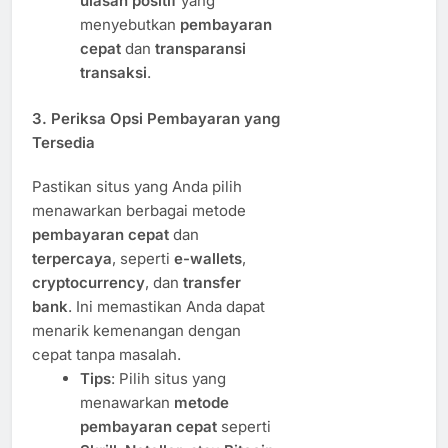
ulasan positif
yang
menyebutkan
pembayaran
cepat
dan
transparansi
transaksi
.
3.
Periksa Opsi Pembayaran yang
Tersedia
Pastikan situs yang Anda pilih
menawarkan berbagai metode
pembayaran cepat
dan
terpercaya
, seperti
e-wallets
,
cryptocurrency
, dan
transfer
bank
. Ini memastikan Anda dapat
menarik kemenangan dengan
cepat tanpa masalah.
Tips
: Pilih situs yang
menawarkan
metode
pembayaran cepat
seperti