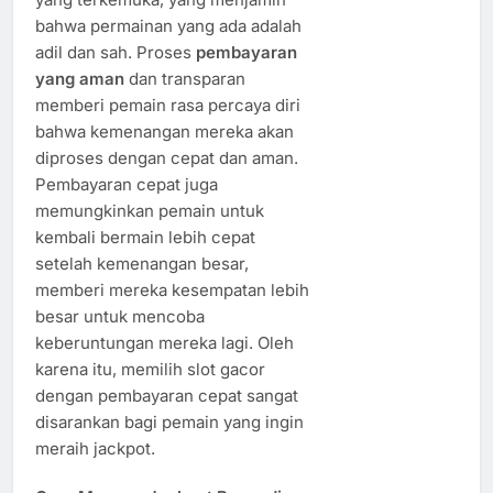
bahwa permainan yang ada adalah
adil dan sah. Proses
pembayaran
yang aman
dan transparan
memberi pemain rasa percaya diri
bahwa kemenangan mereka akan
diproses dengan cepat dan aman.
Pembayaran cepat juga
memungkinkan pemain untuk
kembali bermain lebih cepat
setelah kemenangan besar,
memberi mereka kesempatan lebih
besar untuk mencoba
keberuntungan mereka lagi. Oleh
karena itu, memilih slot gacor
dengan pembayaran cepat sangat
disarankan bagi pemain yang ingin
meraih jackpot.