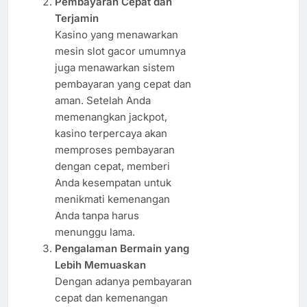
Pembayaran Cepat dan
Terjamin
Kasino yang menawarkan
mesin slot gacor umumnya
juga menawarkan sistem
pembayaran yang cepat dan
aman. Setelah Anda
memenangkan jackpot,
kasino terpercaya akan
memproses pembayaran
dengan cepat, memberi
Anda kesempatan untuk
menikmati kemenangan
Anda tanpa harus
menunggu lama.
Pengalaman Bermain yang
Lebih Memuaskan
Dengan adanya pembayaran
cepat dan kemenangan