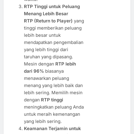
RTP Tinggi untuk Peluang
Menang Lebih Besar
RTP (Return to Player)
yang
tinggi memberikan peluang
lebih besar untuk
mendapatkan pengembalian
yang lebih tinggi dari
taruhan yang dipasang.
Mesin dengan
RTP lebih
dari 96%
biasanya
menawarkan peluang
menang yang lebih baik dan
lebih sering. Memilih mesin
dengan
RTP tinggi
meningkatkan peluang Anda
untuk meraih kemenangan
yang lebih sering.
Keamanan Terjamin untuk