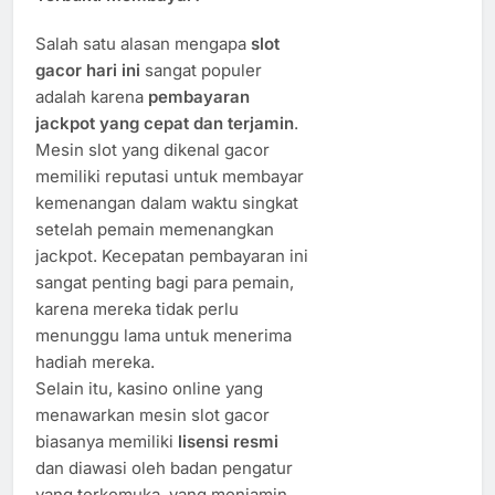
Salah satu alasan mengapa
slot
gacor hari ini
sangat populer
adalah karena
pembayaran
jackpot yang cepat dan terjamin
.
Mesin slot yang dikenal gacor
memiliki reputasi untuk membayar
kemenangan dalam waktu singkat
setelah pemain memenangkan
jackpot. Kecepatan pembayaran ini
sangat penting bagi para pemain,
karena mereka tidak perlu
menunggu lama untuk menerima
hadiah mereka.
Selain itu, kasino online yang
menawarkan mesin slot gacor
biasanya memiliki
lisensi resmi
dan diawasi oleh badan pengatur
yang terkemuka, yang menjamin