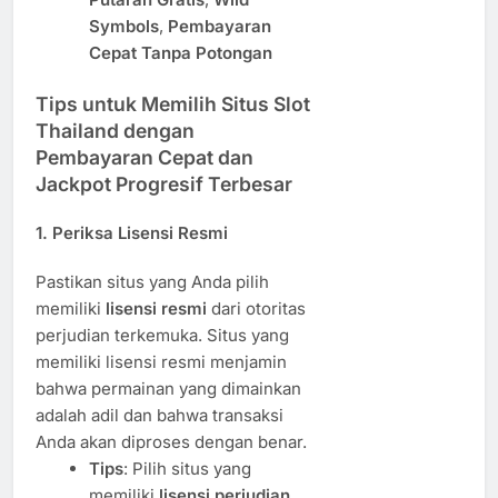
Symbols
,
Pembayaran
Cepat Tanpa Potongan
Tips untuk Memilih Situs Slot
Thailand dengan
Pembayaran Cepat dan
Jackpot Progresif Terbesar
1.
Periksa Lisensi Resmi
Pastikan situs yang Anda pilih
memiliki
lisensi resmi
dari otoritas
perjudian terkemuka. Situs yang
memiliki lisensi resmi menjamin
bahwa permainan yang dimainkan
adalah adil dan bahwa transaksi
Anda akan diproses dengan benar.
Tips
: Pilih situs yang
memiliki
lisensi perjudian