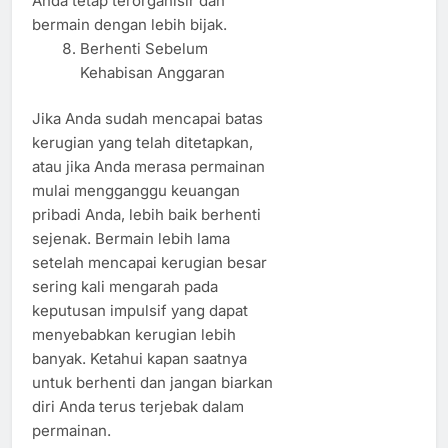
Anda tetap terorganisir dan
bermain dengan lebih bijak.
Berhenti Sebelum
Kehabisan Anggaran
Jika Anda sudah mencapai batas
kerugian yang telah ditetapkan,
atau jika Anda merasa permainan
mulai mengganggu keuangan
pribadi Anda, lebih baik berhenti
sejenak. Bermain lebih lama
setelah mencapai kerugian besar
sering kali mengarah pada
keputusan impulsif yang dapat
menyebabkan kerugian lebih
banyak. Ketahui kapan saatnya
untuk berhenti dan jangan biarkan
diri Anda terus terjebak dalam
permainan.