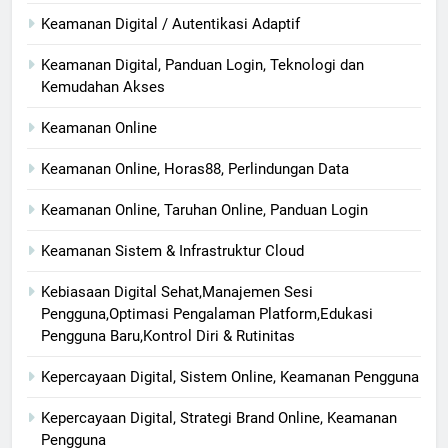
Keamanan Digital / Autentikasi Adaptif
Keamanan Digital, Panduan Login, Teknologi dan
Kemudahan Akses
Keamanan Online
Keamanan Online, Horas88, Perlindungan Data
Keamanan Online, Taruhan Online, Panduan Login
Keamanan Sistem & Infrastruktur Cloud
Kebiasaan Digital Sehat,Manajemen Sesi
Pengguna,Optimasi Pengalaman Platform,Edukasi
Pengguna Baru,Kontrol Diri & Rutinitas
Kepercayaan Digital, Sistem Online, Keamanan Pengguna
Kepercayaan Digital, Strategi Brand Online, Keamanan
Pengguna