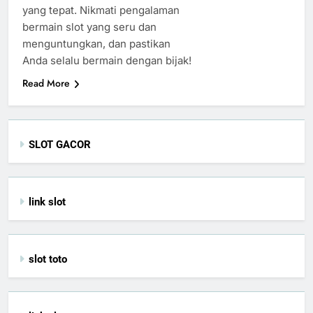
yang tepat. Nikmati pengalaman
bermain slot yang seru dan
menguntungkan, dan pastikan
Anda selalu bermain dengan bijak!
Read More
SLOT GACOR
link slot
slot toto