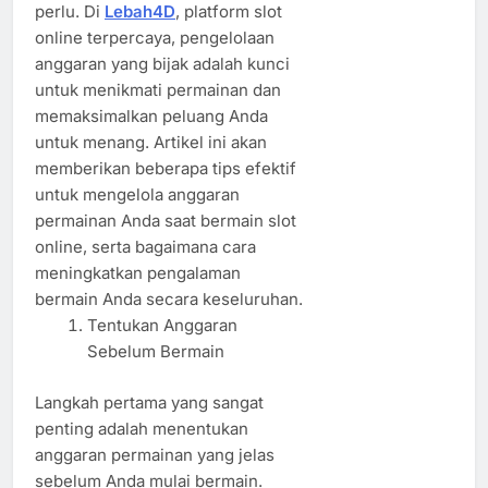
perlu. Di
Lebah4D
, platform slot
online terpercaya, pengelolaan
anggaran yang bijak adalah kunci
untuk menikmati permainan dan
memaksimalkan peluang Anda
untuk menang. Artikel ini akan
memberikan beberapa tips efektif
untuk mengelola anggaran
permainan Anda saat bermain slot
online, serta bagaimana cara
meningkatkan pengalaman
bermain Anda secara keseluruhan.
Tentukan Anggaran
Sebelum Bermain
Langkah pertama yang sangat
penting adalah menentukan
anggaran permainan yang jelas
sebelum Anda mulai bermain.