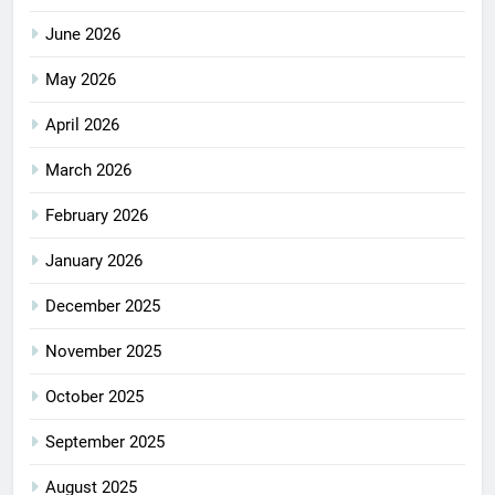
June 2026
May 2026
April 2026
March 2026
February 2026
January 2026
December 2025
November 2025
October 2025
September 2025
August 2025