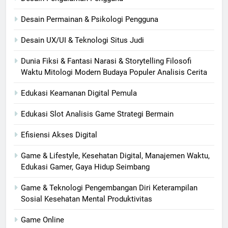
Desain Permainan & Psikologi Pengguna
Desain UX/UI & Teknologi Situs Judi
Dunia Fiksi & Fantasi Narasi & Storytelling Filosofi
Waktu Mitologi Modern Budaya Populer Analisis Cerita
Edukasi Keamanan Digital Pemula
Edukasi Slot Analisis Game Strategi Bermain
Efisiensi Akses Digital
Game & Lifestyle, Kesehatan Digital, Manajemen Waktu,
Edukasi Gamer, Gaya Hidup Seimbang
Game & Teknologi Pengembangan Diri Keterampilan
Sosial Kesehatan Mental Produktivitas
Game Online