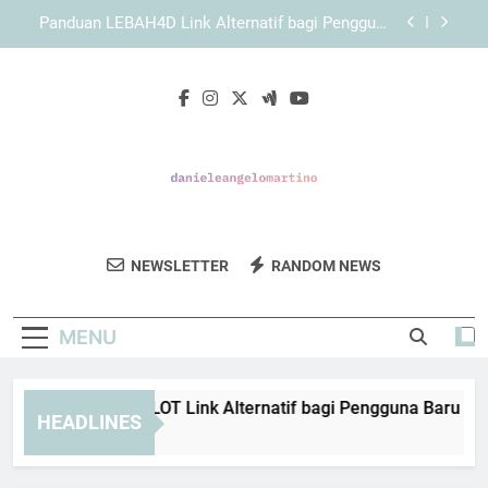
Skip
KAYA787 Alternatif dengan Pengalaman Akses
to
yang Konsisten dan Terarah
content
Cara Membersihkan Cache saat KAYA787
Alternatif Tidak Terbuka Sempurna
Panduan EDWINSLOT Link Alternatif bagi
Pengguna Baru untuk Memahami Keamanan
Akses Digital
Panduan LEBAH4D Link Alternatif bagi Pengguna
Baru untuk Memahami Risiko Akses Digital
KAYA787 Alternatif dengan Pengalaman Akses
yang Konsisten dan Terarah
Daniele Angelo
Jelajahi Karya Seni Kreatif Dari Daniele
Cara Membersihkan Cache saat KAYA787
NEWSLETTER
RANDOM NEWS
Martino
Alternatif Tidak Terbuka Sempurna
Angelo Martino.
MENU
nduan EDWINSLOT Link Alternatif bagi Pengguna Baru untuk
HEADLINES
Weeks Ago