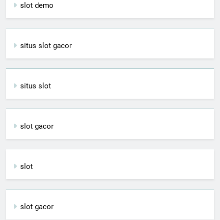
slot demo
situs slot gacor
situs slot
slot gacor
slot
slot gacor