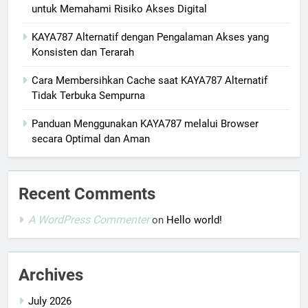
untuk Memahami Risiko Akses Digital
KAYA787 Alternatif dengan Pengalaman Akses yang
Konsisten dan Terarah
Cara Membersihkan Cache saat KAYA787 Alternatif
Tidak Terbuka Sempurna
Panduan Menggunakan KAYA787 melalui Browser
secara Optimal dan Aman
Recent Comments
A WordPress Commenter
on
Hello world!
Archives
July 2026