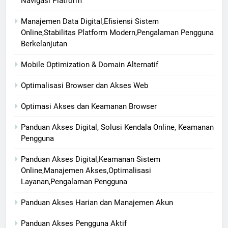
Navigasi Platform
Manajemen Data Digital,Efisiensi Sistem
Online,Stabilitas Platform Modern,Pengalaman Pengguna
Berkelanjutan
Mobile Optimization & Domain Alternatif
Optimalisasi Browser dan Akses Web
Optimasi Akses dan Keamanan Browser
Panduan Akses Digital, Solusi Kendala Online, Keamanan
Pengguna
Panduan Akses Digital,Keamanan Sistem
Online,Manajemen Akses,Optimalisasi
Layanan,Pengalaman Pengguna
Panduan Akses Harian dan Manajemen Akun
Panduan Akses Pengguna Aktif