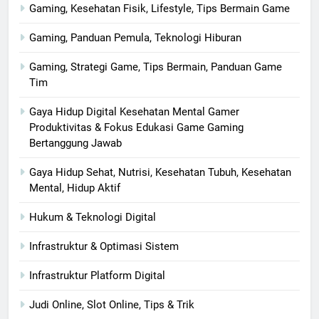
Gaming, Kesehatan Fisik, Lifestyle, Tips Bermain Game
Gaming, Panduan Pemula, Teknologi Hiburan
Gaming, Strategi Game, Tips Bermain, Panduan Game
Tim
Gaya Hidup Digital Kesehatan Mental Gamer
Produktivitas & Fokus Edukasi Game Gaming
Bertanggung Jawab
Gaya Hidup Sehat, Nutrisi, Kesehatan Tubuh, Kesehatan
Mental, Hidup Aktif
Hukum & Teknologi Digital
Infrastruktur & Optimasi Sistem
Infrastruktur Platform Digital
Judi Online, Slot Online, Tips & Trik