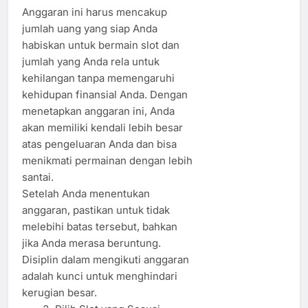
Anggaran ini harus mencakup
jumlah uang yang siap Anda
habiskan untuk bermain slot dan
jumlah yang Anda rela untuk
kehilangan tanpa memengaruhi
kehidupan finansial Anda. Dengan
menetapkan anggaran ini, Anda
akan memiliki kendali lebih besar
atas pengeluaran Anda dan bisa
menikmati permainan dengan lebih
santai.
Setelah Anda menentukan
anggaran, pastikan untuk tidak
melebihi batas tersebut, bahkan
jika Anda merasa beruntung.
Disiplin dalam mengikuti anggaran
adalah kunci untuk menghindari
kerugian besar.