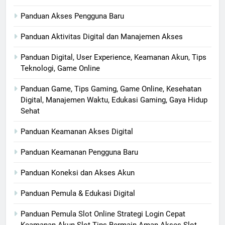
Panduan Akses Pengguna Baru
Panduan Aktivitas Digital dan Manajemen Akses
Panduan Digital, User Experience, Keamanan Akun, Tips
Teknologi, Game Online
Panduan Game, Tips Gaming, Game Online, Kesehatan
Digital, Manajemen Waktu, Edukasi Gaming, Gaya Hidup
Sehat
Panduan Keamanan Akses Digital
Panduan Keamanan Pengguna Baru
Panduan Koneksi dan Akses Akun
Panduan Pemula & Edukasi Digital
Panduan Pemula Slot Online Strategi Login Cepat