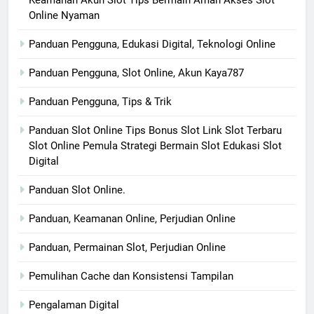
Keamanan Akun Slot Tips Bermain Aman Akses Slot
Online Nyaman
Panduan Pengguna, Edukasi Digital, Teknologi Online
Panduan Pengguna, Slot Online, Akun Kaya787
Panduan Pengguna, Tips & Trik
Panduan Slot Online Tips Bonus Slot Link Slot Terbaru
Slot Online Pemula Strategi Bermain Slot Edukasi Slot
Digital
Panduan Slot Online.
Panduan, Keamanan Online, Perjudian Online
Panduan, Permainan Slot, Perjudian Online
Pemulihan Cache dan Konsistensi Tampilan
Pengalaman Digital