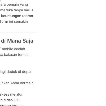
para pemain yang
t mereka tanpa harus
s
keuntungan utama
form ini semakin
 di Mana Saja
 mobile adalah
npa batasan tempat
 lagi duduk di depan
inkan Anda bermain
iakses melalui
oid dan iOS.
masang taruhan