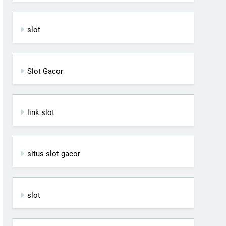
slot
Slot Gacor
link slot
situs slot gacor
slot