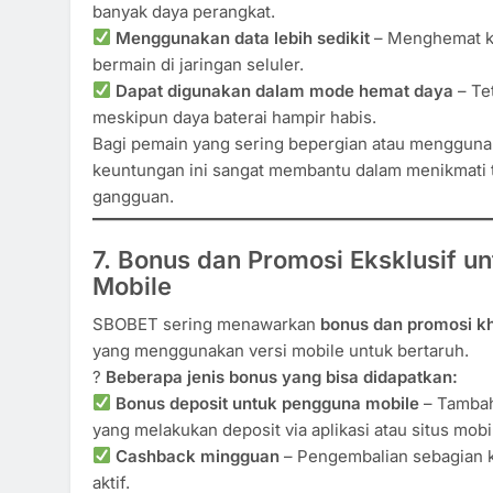
banyak daya perangkat.
Menggunakan data lebih sedikit
– Menghemat ku
bermain di jaringan seluler.
Dapat digunakan dalam mode hemat daya
– Te
meskipun daya baterai hampir habis.
Bagi pemain yang sering bepergian atau menggunaka
keuntungan ini sangat membantu dalam menikmati t
gangguan.
7. Bonus dan Promosi Eksklusif u
Mobile
SBOBET sering menawarkan
bonus dan promosi k
yang menggunakan versi mobile untuk bertaruh.
?
Beberapa jenis bonus yang bisa didapatkan:
Bonus deposit untuk pengguna mobile
– Tambah
yang melakukan deposit via aplikasi atau situs mobi
Cashback mingguan
– Pengembalian sebagian k
aktif.