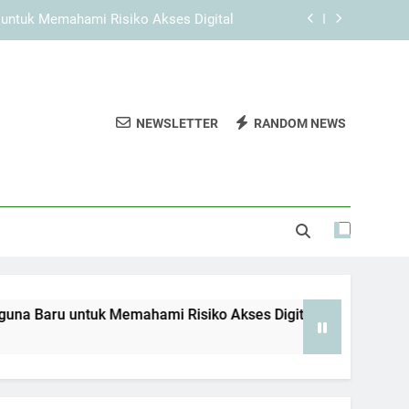
 untuk Memahami Risiko Akses Digital
man Akses yang Konsisten dan Terarah
7 Alternatif Tidak Terbuka Sempurna
NEWSLETTER
RANDOM NEWS
tuk Memahami Keamanan Akses Digital
 untuk Memahami Risiko Akses Digital
man Akses yang Konsisten dan Terarah
7 Alternatif Tidak Terbuka Sempurna
tuk Memahami Risiko Akses Digital
KAYA787 Alternatif
3 Weeks Ago