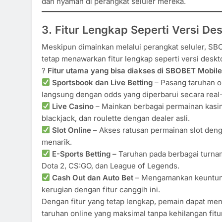
dan nyaman di perangkat seluler mereka.
3. Fitur Lengkap Seperti Versi De
Meskipun dimainkan melalui perangkat seluler, SB
tetap menawarkan fitur lengkap seperti versi deskt
?
Fitur utama yang bisa diakses di SBOBET Mobile
Sportsbook dan Live Betting
– Pasang taruhan o
langsung dengan odds yang diperbarui secara real-
Live Casino
– Mainkan berbagai permainan kasin
blackjack, dan roulette dengan dealer asli.
Slot Online
– Akses ratusan permainan slot den
menarik.
E-Sports Betting
– Taruhan pada berbagai turna
Dota 2, CS:GO, dan League of Legends.
Cash Out dan Auto Bet
– Mengamankan keuntun
kerugian dengan fitur canggih ini.
Dengan fitur yang tetap lengkap, pemain dapat me
taruhan online yang maksimal tanpa kehilangan fitu