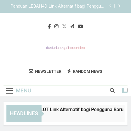
Skip
KAYA787 Alternatif dengan Pengalaman Akses
to
yang Konsisten dan Terarah
content
Cara Membersihkan Cache saat KAYA787
Alternatif Tidak Terbuka Sempurna
Panduan EDWINSLOT Link Alternatif bagi
Pengguna Baru untuk Memahami Keamanan
Akses Digital
Panduan LEBAH4D Link Alternatif bagi Pengguna
Baru untuk Memahami Risiko Akses Digital
KAYA787 Alternatif dengan Pengalaman Akses
yang Konsisten dan Terarah
Daniele Angelo
Jelajahi Karya Seni Kreatif Dari Daniele
Cara Membersihkan Cache saat KAYA787
NEWSLETTER
RANDOM NEWS
Martino
Alternatif Tidak Terbuka Sempurna
Angelo Martino.
MENU
nduan EDWINSLOT Link Alternatif bagi Pengguna Baru untuk
HEADLINES
eeks Ago