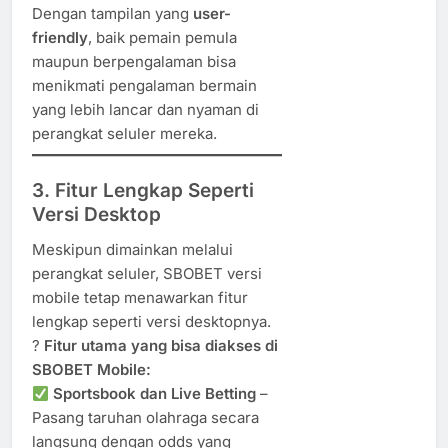
Dengan tampilan yang
user-
friendly
, baik pemain pemula
maupun berpengalaman bisa
menikmati pengalaman bermain
yang lebih lancar dan nyaman di
perangkat seluler mereka.
3. Fitur Lengkap Seperti
Versi Desktop
Meskipun dimainkan melalui
perangkat seluler, SBOBET versi
mobile tetap menawarkan fitur
lengkap seperti versi desktopnya.
?
Fitur utama yang bisa diakses di
SBOBET Mobile:
Sportsbook dan Live Betting
–
Pasang taruhan olahraga secara
langsung dengan odds yang