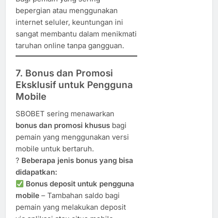
bepergian atau menggunakan
internet seluler, keuntungan ini
sangat membantu dalam menikmati
taruhan online tanpa gangguan.
7. Bonus dan Promosi
Eksklusif untuk Pengguna
Mobile
SBOBET sering menawarkan
bonus dan promosi khusus
bagi
pemain yang menggunakan versi
mobile untuk bertaruh.
?
Beberapa jenis bonus yang bisa
didapatkan:
Bonus deposit untuk pengguna
mobile
– Tambahan saldo bagi
pemain yang melakukan deposit