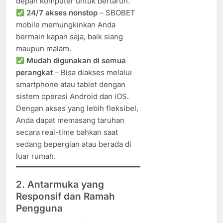
depan komputer untuk bertaruh.
24/7 akses nonstop
– SBOBET
mobile memungkinkan Anda
bermain kapan saja, baik siang
maupun malam.
Mudah digunakan di semua
perangkat
– Bisa diakses melalui
smartphone atau tablet dengan
sistem operasi Android dan iOS.
Dengan akses yang lebih fleksibel,
Anda dapat memasang taruhan
secara real-time bahkan saat
sedang bepergian atau berada di
luar rumah.
2. Antarmuka yang
Responsif dan Ramah
Pengguna