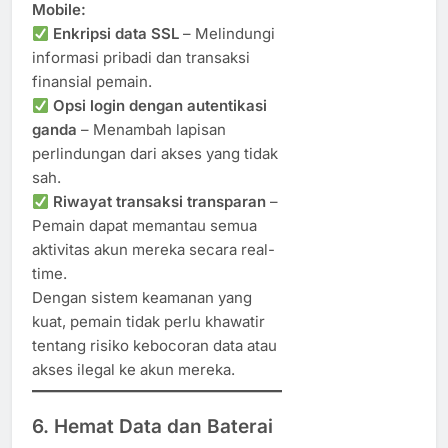
Mobile:
Enkripsi data SSL
– Melindungi
informasi pribadi dan transaksi
finansial pemain.
Opsi login dengan autentikasi
ganda
– Menambah lapisan
perlindungan dari akses yang tidak
sah.
Riwayat transaksi transparan
–
Pemain dapat memantau semua
aktivitas akun mereka secara real-
time.
Dengan sistem keamanan yang
kuat, pemain tidak perlu khawatir
tentang risiko kebocoran data atau
akses ilegal ke akun mereka.
6. Hemat Data dan Baterai