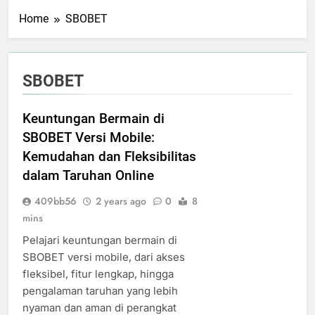
Home
SBOBET
SBOBET
Keuntungan Bermain di
SBOBET Versi Mobile:
Kemudahan dan Fleksibilitas
dalam Taruhan Online
409bb56
2 years ago
0
8
mins
Pelajari keuntungan bermain di
SBOBET versi mobile, dari akses
fleksibel, fitur lengkap, hingga
pengalaman taruhan yang lebih
nyaman dan aman di perangkat