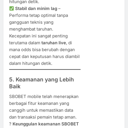
hitungan detik.
Stabil dan minim lag
–
Performa tetap optimal tanpa
gangguan teknis yang
menghambat taruhan.
Kecepatan ini sangat penting
terutama dalam
taruhan live
, di
mana odds bisa berubah dengan
cepat dan keputusan harus diambil
dalam hitungan detik.
5. Keamanan yang Lebih
Baik
SBOBET mobile telah menerapkan
berbagai fitur keamanan yang
canggih untuk memastikan data
dan transaksi pemain tetap aman.
?
Keunggulan keamanan SBOBET