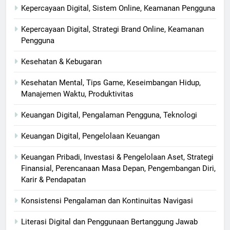
Kepercayaan Digital, Sistem Online, Keamanan Pengguna
Kepercayaan Digital, Strategi Brand Online, Keamanan
Pengguna
Kesehatan & Kebugaran
Kesehatan Mental, Tips Game, Keseimbangan Hidup,
Manajemen Waktu, Produktivitas
Keuangan Digital, Pengalaman Pengguna, Teknologi
Keuangan Digital, Pengelolaan Keuangan
Keuangan Pribadi, Investasi & Pengelolaan Aset, Strategi
Finansial, Perencanaan Masa Depan, Pengembangan Diri,
Karir & Pendapatan
Konsistensi Pengalaman dan Kontinuitas Navigasi
Literasi Digital dan Penggunaan Bertanggung Jawab