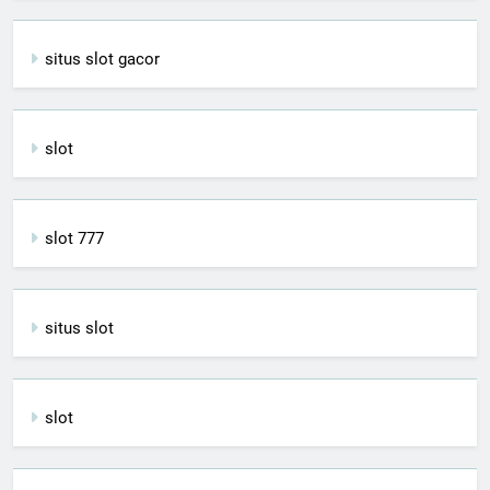
situs slot gacor
slot
slot 777
situs slot
slot