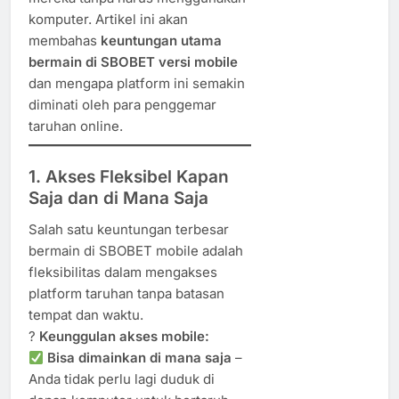
komputer. Artikel ini akan
membahas
keuntungan utama
bermain di SBOBET versi mobile
dan mengapa platform ini semakin
diminati oleh para penggemar
taruhan online.
1. Akses Fleksibel Kapan
Saja dan di Mana Saja
Salah satu keuntungan terbesar
bermain di SBOBET mobile adalah
fleksibilitas dalam mengakses
platform taruhan tanpa batasan
tempat dan waktu.
?
Keunggulan akses mobile:
Bisa dimainkan di mana saja
–
Anda tidak perlu lagi duduk di