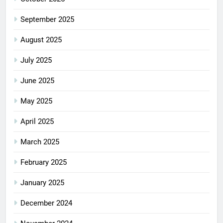
September 2025
August 2025
July 2025
June 2025
May 2025
April 2025
March 2025
February 2025
January 2025
December 2024