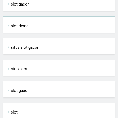
slot gacor
slot demo
situs slot gacor
situs slot
slot gacor
slot