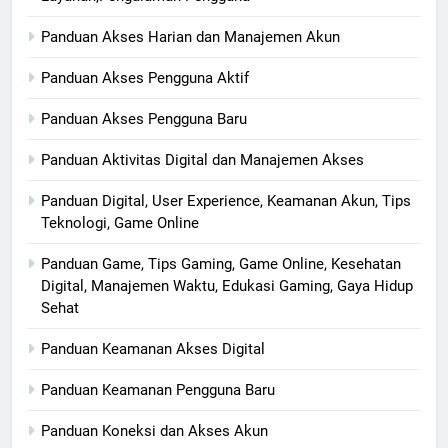
Panduan Akses Harian dan Manajemen Akun
Panduan Akses Pengguna Aktif
Panduan Akses Pengguna Baru
Panduan Aktivitas Digital dan Manajemen Akses
Panduan Digital, User Experience, Keamanan Akun, Tips
Teknologi, Game Online
Panduan Game, Tips Gaming, Game Online, Kesehatan
Digital, Manajemen Waktu, Edukasi Gaming, Gaya Hidup
Sehat
Panduan Keamanan Akses Digital
Panduan Keamanan Pengguna Baru
Panduan Koneksi dan Akses Akun