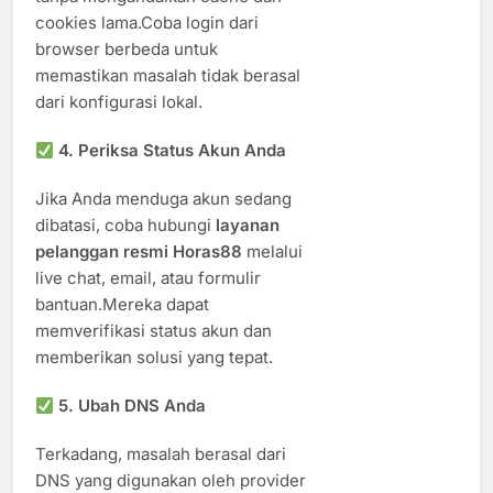
cookies lama.Coba login dari
browser berbeda untuk
memastikan masalah tidak berasal
dari konfigurasi lokal.
4. Periksa Status Akun Anda
Jika Anda menduga akun sedang
dibatasi, coba hubungi
layanan
pelanggan resmi Horas88
melalui
live chat, email, atau formulir
bantuan.Mereka dapat
memverifikasi status akun dan
memberikan solusi yang tepat.
5. Ubah DNS Anda
Terkadang, masalah berasal dari
DNS yang digunakan oleh provider