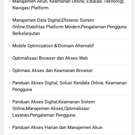
Manajemen Akun, Keamanan Online, Edukasi Teknologi,
Navigasi Platform
Manajemen Data Digital,Efisiensi Sistem
Online,Stabilitas Platform Modern,Pengalaman Pengguna
Berkelanjutan
Mobile Optimization & Domain Alternatif
Optimalisasi Browser dan Akses Web
Optimasi Akses dan Keamanan Browser
Panduan Akses Digital, Solusi Kendala Online, Keamanan
Pengguna
Panduan Akses Digital,Keamanan Sistem
Online,Manajemen Akses,Optimalisasi
Layanan,Pengalaman Pengguna
Panduan Akses Harian dan Manajemen Akun