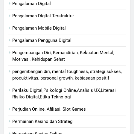
Pengalaman Digital
Pengalaman Digital Terstruktur
Pengalaman Mobile Digital
Pengalaman Pengguna Digital
Pengembangan Diri, Kemandirian, Kekuatan Mental,
Motivasi, Kehidupan Sehat
pengembangan diri, mental toughness, strategi sukses,
produktivitas, personal growth, kebiasaan positif
Perilaku Digital,Psikologi Online,Analisis UX,Literasi
Risiko Digital,Etika Teknologi
Perjudian Online, Afiliasi, Slot Games
Permainan Kasino dan Strategi
Permainan Kasino Online