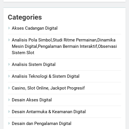
Categories
Akses Cadangan Digital
Analisis Pola Simbol,Studi Ritme Permainan,Dinamika
Mesin Digital,Pengalaman Bermain Interaktif,Observasi
Sistem Slot
Analisis Sistem Digital
Analisis Teknologi & Sistem Digital
Casino, Slot Online, Jackpot Progresif
Desain Akses Digital
Desain Antarmuka & Keamanan Digital
Desain dan Pengalaman Digital