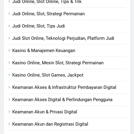
Judi Online, Slot Online, Tips & Trik
Judi Online, Slot, Strategi Permainan
Judi Online, Slot, Tips Judi
Judi Slot Online, Teknologi Perjudian, Platform Judi
Kasino & Manajemen Keuangan
Kasino Online, Mesin Slot, Strategi Permainan
Kasino Online, Slot Games, Jackpot
Keamanan Akses & Infrastruktur Pembayaran Digital
Keamanan Akses Digital & Perlindungan Pengguna
Keamanan Akun & Privasi Digital
Keamanan Akun dan Registrasi Digital