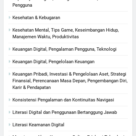
Pengguna
Kesehatan & Kebugaran
Kesehatan Mental, Tips Game, Keseimbangan Hidup,
Manajemen Waktu, Produktivitas
Keuangan Digital, Pengalaman Pengguna, Teknologi
Keuangan Digital, Pengelolaan Keuangan
Keuangan Pribadi, Investasi & Pengelolaan Aset, Strategi
Finansial, Perencanaan Masa Depan, Pengembangan Diri,
Karir & Pendapatan
Konsistensi Pengalaman dan Kontinuitas Navigasi
Literasi Digital dan Penggunaan Bertanggung Jawab
Literasi Keamanan Digital