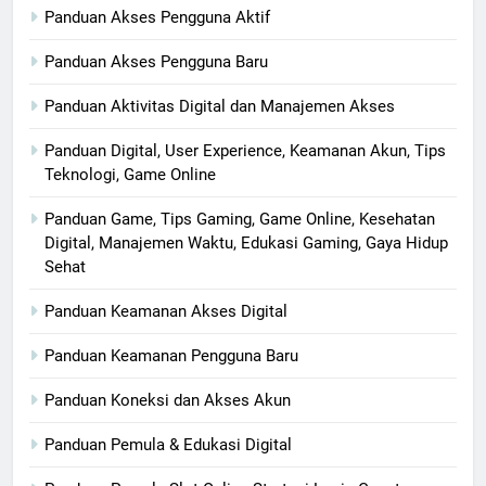
Panduan Akses Pengguna Aktif
Panduan Akses Pengguna Baru
Panduan Aktivitas Digital dan Manajemen Akses
Panduan Digital, User Experience, Keamanan Akun, Tips
Teknologi, Game Online
Panduan Game, Tips Gaming, Game Online, Kesehatan
Digital, Manajemen Waktu, Edukasi Gaming, Gaya Hidup
Sehat
Panduan Keamanan Akses Digital
Panduan Keamanan Pengguna Baru
Panduan Koneksi dan Akses Akun
Panduan Pemula & Edukasi Digital