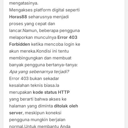
mengatasinya.
Mengakses platform digital seperti
Horas88
seharusnya menjadi
proses yang cepat dan
lancar.Namun, beberapa pengguna
melaporkan munculnya
Error 403
Forbidden
ketika mencoba login ke
akun mereka.Kondisi ini tentu
membingungkan dan membuat
banyak pengguna bertanya-tanya:
Apa yang sebenarnya terjadi?
Error 403 bukan sekadar
kesalahan teknis biasa.Ia
merupakan
kode status HTTP
yang berarti bahwa akses ke
halaman yang diminta
ditolak oleh
server
, meskipun koneksi
pengguna mungkin berjalan
normal.Untuk membantu Anda