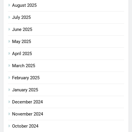
August 2025
July 2025
June 2025
May 2025
April 2025
March 2025
February 2025
January 2025
December 2024
November 2024
October 2024