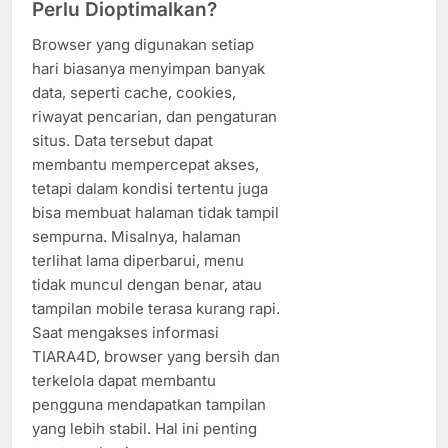
Perlu Dioptimalkan?
Browser yang digunakan setiap
hari biasanya menyimpan banyak
data, seperti cache, cookies,
riwayat pencarian, dan pengaturan
situs. Data tersebut dapat
membantu mempercepat akses,
tetapi dalam kondisi tertentu juga
bisa membuat halaman tidak tampil
sempurna. Misalnya, halaman
terlihat lama diperbarui, menu
tidak muncul dengan benar, atau
tampilan mobile terasa kurang rapi.
Saat mengakses informasi
TIARA4D, browser yang bersih dan
terkelola dapat membantu
pengguna mendapatkan tampilan
yang lebih stabil. Hal ini penting