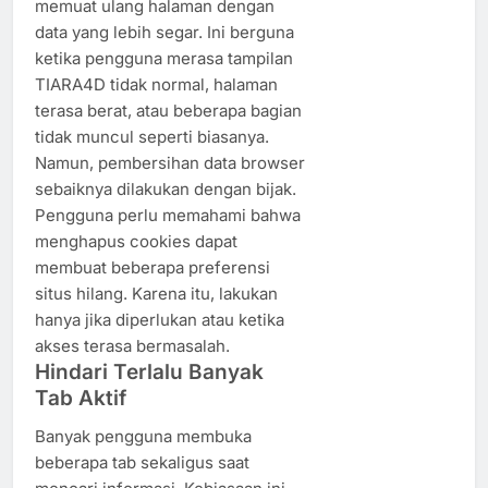
memuat ulang halaman dengan
data yang lebih segar. Ini berguna
ketika pengguna merasa tampilan
TIARA4D tidak normal, halaman
terasa berat, atau beberapa bagian
tidak muncul seperti biasanya.
Namun, pembersihan data browser
sebaiknya dilakukan dengan bijak.
Pengguna perlu memahami bahwa
menghapus cookies dapat
membuat beberapa preferensi
situs hilang. Karena itu, lakukan
hanya jika diperlukan atau ketika
akses terasa bermasalah.
Hindari Terlalu Banyak
Tab Aktif
Banyak pengguna membuka
beberapa tab sekaligus saat