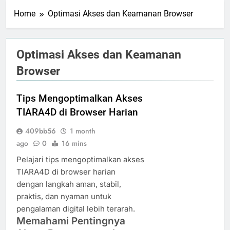
Home
Optimasi Akses dan Keamanan Browser
Optimasi Akses dan Keamanan
Browser
Tips Mengoptimalkan Akses
TIARA4D di Browser Harian
409bb56
1 month
ago
0
16 mins
Pelajari tips mengoptimalkan akses
TIARA4D di browser harian
dengan langkah aman, stabil,
praktis, dan nyaman untuk
pengalaman digital lebih terarah.
Memahami Pentingnya