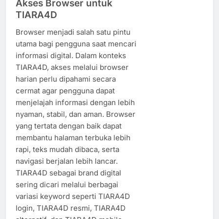
Akses Browser untuk
TIARA4D
Browser menjadi salah satu pintu
utama bagi pengguna saat mencari
informasi digital. Dalam konteks
TIARA4D, akses melalui browser
harian perlu dipahami secara
cermat agar pengguna dapat
menjelajah informasi dengan lebih
nyaman, stabil, dan aman. Browser
yang tertata dengan baik dapat
membantu halaman terbuka lebih
rapi, teks mudah dibaca, serta
navigasi berjalan lebih lancar.
TIARA4D sebagai brand digital
sering dicari melalui berbagai
variasi keyword seperti TIARA4D
login, TIARA4D resmi, TIARA4D