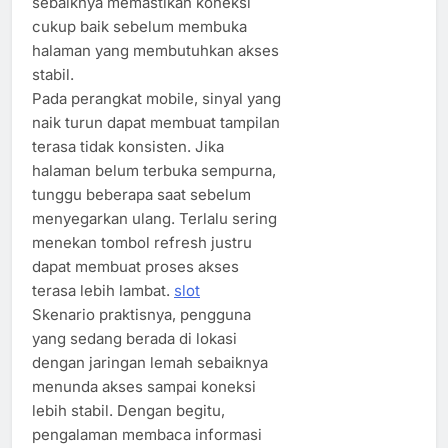
sebaiknya memastikan koneksi
cukup baik sebelum membuka
halaman yang membutuhkan akses
stabil.
Pada perangkat mobile, sinyal yang
naik turun dapat membuat tampilan
terasa tidak konsisten. Jika
halaman belum terbuka sempurna,
tunggu beberapa saat sebelum
menyegarkan ulang. Terlalu sering
menekan tombol refresh justru
dapat membuat proses akses
terasa lebih lambat.
slot
Skenario praktisnya, pengguna
yang sedang berada di lokasi
dengan jaringan lemah sebaiknya
menunda akses sampai koneksi
lebih stabil. Dengan begitu,
pengalaman membaca informasi