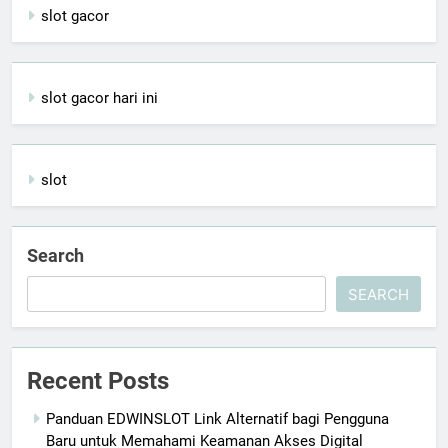
slot gacor
slot gacor hari ini
slot
Search
SEARCH
Recent Posts
Panduan EDWINSLOT Link Alternatif bagi Pengguna
Baru untuk Memahami Keamanan Akses Digital