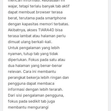
mencari informasi. Kebiasaan ini
wajar, tetapi terlalu banyak tab aktif
dapat membuat browser terasa
berat, terutama pada smartphone
dengan kapasitas memori terbatas.
Akibatnya, akses TIARA4D bisa
terasa lambat atau halaman perlu
dimuat ulang berkali-kali.
Untuk pengalaman yang lebih
nyaman, tutup tab yang tidak
diperlukan. Fokus pada satu atau
dua halaman yang benar-benar
relevan. Cara ini membantu
perangkat bekerja lebih ringan dan
pengguna dapat membaca
informasi dengan lebih terarah.
Dari sisi pengalaman pengguna,
fokus pada sedikit tab juga
membantu mengurangi