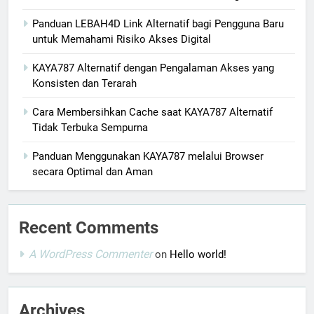
Panduan LEBAH4D Link Alternatif bagi Pengguna Baru
untuk Memahami Risiko Akses Digital
KAYA787 Alternatif dengan Pengalaman Akses yang
Konsisten dan Terarah
Cara Membersihkan Cache saat KAYA787 Alternatif
Tidak Terbuka Sempurna
Panduan Menggunakan KAYA787 melalui Browser
secara Optimal dan Aman
Recent Comments
A WordPress Commenter
on
Hello world!
Archives