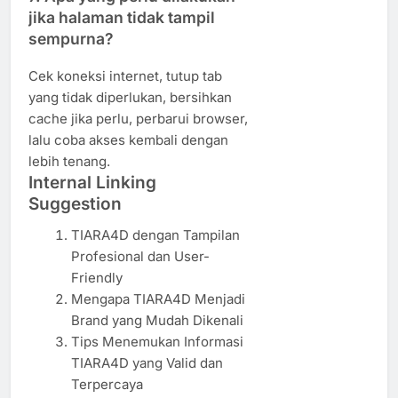
jika halaman tidak tampil
sempurna?
Cek koneksi internet, tutup tab
yang tidak diperlukan, bersihkan
cache jika perlu, perbarui browser,
lalu coba akses kembali dengan
lebih tenang.
Internal Linking
Suggestion
TIARA4D dengan Tampilan
Profesional dan User-
Friendly
Mengapa TIARA4D Menjadi
Brand yang Mudah Dikenali
Tips Menemukan Informasi
TIARA4D yang Valid dan
Terpercaya