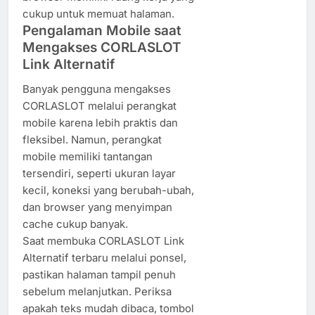
cukup untuk memuat halaman.
Pengalaman Mobile saat
Mengakses CORLASLOT
Link Alternatif
Banyak pengguna mengakses
CORLASLOT melalui perangkat
mobile karena lebih praktis dan
fleksibel. Namun, perangkat
mobile memiliki tantangan
tersendiri, seperti ukuran layar
kecil, koneksi yang berubah-ubah,
dan browser yang menyimpan
cache cukup banyak.
Saat membuka CORLASLOT Link
Alternatif terbaru melalui ponsel,
pastikan halaman tampil penuh
sebelum melanjutkan. Periksa
apakah teks mudah dibaca, tombol