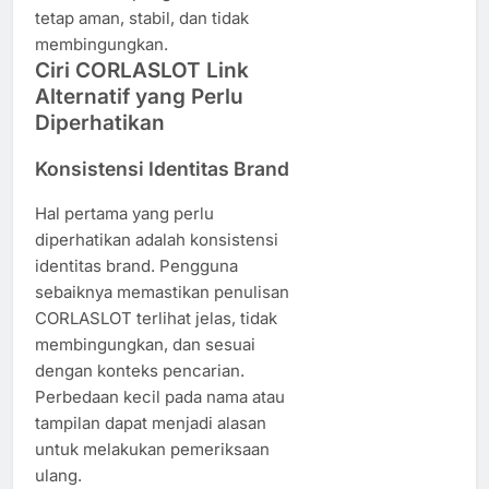
tetap aman, stabil, dan tidak
membingungkan.
Ciri CORLASLOT Link
Alternatif yang Perlu
Diperhatikan
Konsistensi Identitas Brand
Hal pertama yang perlu
diperhatikan adalah konsistensi
identitas brand. Pengguna
sebaiknya memastikan penulisan
CORLASLOT terlihat jelas, tidak
membingungkan, dan sesuai
dengan konteks pencarian.
Perbedaan kecil pada nama atau
tampilan dapat menjadi alasan
untuk melakukan pemeriksaan
ulang.