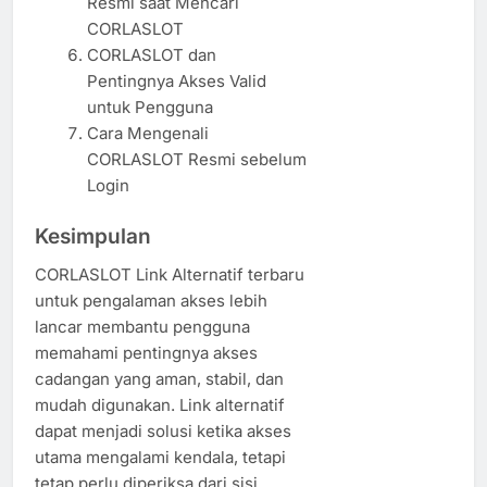
Resmi saat Mencari
CORLASLOT
CORLASLOT dan
Pentingnya Akses Valid
untuk Pengguna
Cara Mengenali
CORLASLOT Resmi sebelum
Login
Kesimpulan
CORLASLOT Link Alternatif terbaru
untuk pengalaman akses lebih
lancar membantu pengguna
memahami pentingnya akses
cadangan yang aman, stabil, dan
mudah digunakan. Link alternatif
dapat menjadi solusi ketika akses
utama mengalami kendala, tetapi
tetap perlu diperiksa dari sisi