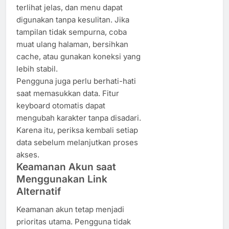
terlihat jelas, dan menu dapat
digunakan tanpa kesulitan. Jika
tampilan tidak sempurna, coba
muat ulang halaman, bersihkan
cache, atau gunakan koneksi yang
lebih stabil.
Pengguna juga perlu berhati-hati
saat memasukkan data. Fitur
keyboard otomatis dapat
mengubah karakter tanpa disadari.
Karena itu, periksa kembali setiap
data sebelum melanjutkan proses
akses.
Keamanan Akun saat
Menggunakan Link
Alternatif
Keamanan akun tetap menjadi
prioritas utama. Pengguna tidak