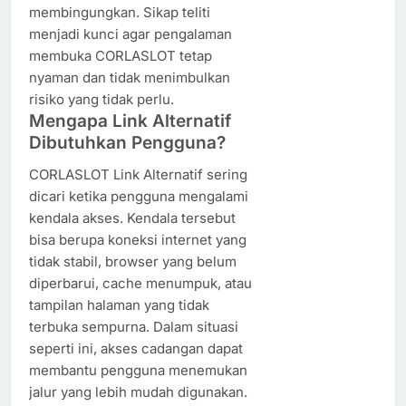
membingungkan. Sikap teliti
menjadi kunci agar pengalaman
membuka CORLASLOT tetap
nyaman dan tidak menimbulkan
risiko yang tidak perlu.
Mengapa Link Alternatif
Dibutuhkan Pengguna?
CORLASLOT Link Alternatif sering
dicari ketika pengguna mengalami
kendala akses. Kendala tersebut
bisa berupa koneksi internet yang
tidak stabil, browser yang belum
diperbarui, cache menumpuk, atau
tampilan halaman yang tidak
terbuka sempurna. Dalam situasi
seperti ini, akses cadangan dapat
membantu pengguna menemukan
jalur yang lebih mudah digunakan.