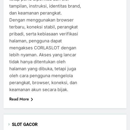
tampilan, instruksi, identitas brand,
dan keamanan perangkat.
Dengan menggunakan browser
terbaru, koneksi stabil, perangkat
pribadi, serta kebiasaan verifikasi
halaman, pengguna dapat
mengakses CORLASLOT dengan
lebih nyaman. Akses yang lancar
tidak hanya ditentukan oleh
halaman yang dibuka, tetapi juga
oleh cara pengguna mengelola
perangkat, browser, koneksi, dan
keamanan akun secara bijak.
Read More
SLOT GACOR