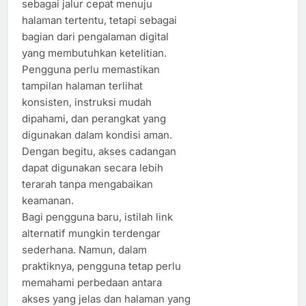
sebagai jalur cepat menuju
halaman tertentu, tetapi sebagai
bagian dari pengalaman digital
yang membutuhkan ketelitian.
Pengguna perlu memastikan
tampilan halaman terlihat
konsisten, instruksi mudah
dipahami, dan perangkat yang
digunakan dalam kondisi aman.
Dengan begitu, akses cadangan
dapat digunakan secara lebih
terarah tanpa mengabaikan
keamanan.
Bagi pengguna baru, istilah link
alternatif mungkin terdengar
sederhana. Namun, dalam
praktiknya, pengguna tetap perlu
memahami perbedaan antara
akses yang jelas dan halaman yang