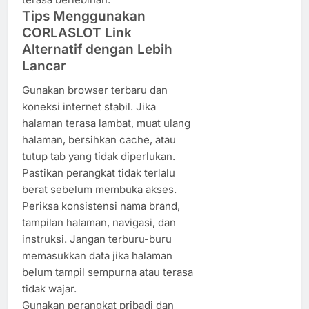
Tips Menggunakan
CORLASLOT Link
Alternatif dengan Lebih
Lancar
Gunakan browser terbaru dan
koneksi internet stabil. Jika
halaman terasa lambat, muat ulang
halaman, bersihkan cache, atau
tutup tab yang tidak diperlukan.
Pastikan perangkat tidak terlalu
berat sebelum membuka akses.
Periksa konsistensi nama brand,
tampilan halaman, navigasi, dan
instruksi. Jangan terburu-buru
memasukkan data jika halaman
belum tampil sempurna atau terasa
tidak wajar.
Gunakan perangkat pribadi dan