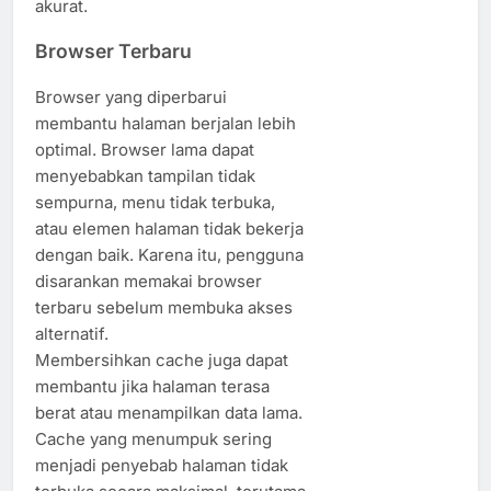
akurat.
Browser Terbaru
Browser yang diperbarui
membantu halaman berjalan lebih
optimal. Browser lama dapat
menyebabkan tampilan tidak
sempurna, menu tidak terbuka,
atau elemen halaman tidak bekerja
dengan baik. Karena itu, pengguna
disarankan memakai browser
terbaru sebelum membuka akses
alternatif.
Membersihkan cache juga dapat
membantu jika halaman terasa
berat atau menampilkan data lama.
Cache yang menumpuk sering
menjadi penyebab halaman tidak