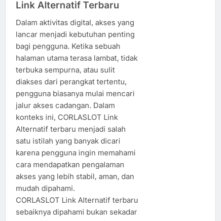
Link Alternatif Terbaru
Dalam aktivitas digital, akses yang
lancar menjadi kebutuhan penting
bagi pengguna. Ketika sebuah
halaman utama terasa lambat, tidak
terbuka sempurna, atau sulit
diakses dari perangkat tertentu,
pengguna biasanya mulai mencari
jalur akses cadangan. Dalam
konteks ini, CORLASLOT Link
Alternatif terbaru menjadi salah
satu istilah yang banyak dicari
karena pengguna ingin memahami
cara mendapatkan pengalaman
akses yang lebih stabil, aman, dan
mudah dipahami.
CORLASLOT Link Alternatif terbaru
sebaiknya dipahami bukan sekadar