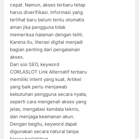
cepat. Namun, akses terbaru tetap
harus diverifikasi. Informasi yang
terlihat baru belum tentu otomatis
aman jika pengguna tidak
memeriksa halaman dengan teliti.
Karena itu, literasi digital menjadi
bagian penting dari pengalaman
akses.
Dari sisi SEO, keyword
CORLASLOT Link Alternatif terbaru
memiliki intent yang kuat. Artikel
yang baik perlu menjawab
kebutuhan pengguna secara nyata,
seperti cara mengenali akses yang
jelas, mengatasi kendala teknis,
dan menjaga keamanan akun.
Dengan begitu, keyword dapat
digunakan secara natural tanpa
terasa berlebihan.