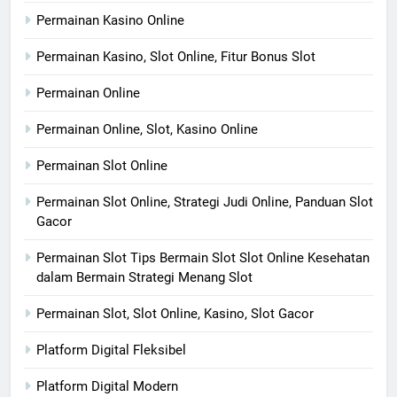
Permainan Kasino Online
Permainan Kasino, Slot Online, Fitur Bonus Slot
Permainan Online
Permainan Online, Slot, Kasino Online
Permainan Slot Online
Permainan Slot Online, Strategi Judi Online, Panduan Slot
Gacor
Permainan Slot Tips Bermain Slot Slot Online Kesehatan
dalam Bermain Strategi Menang Slot
Permainan Slot, Slot Online, Kasino, Slot Gacor
Platform Digital Fleksibel
Platform Digital Modern