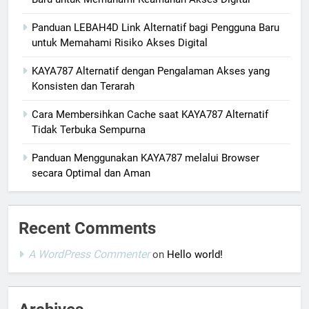
Panduan LEBAH4D Link Alternatif bagi Pengguna Baru
untuk Memahami Risiko Akses Digital
KAYA787 Alternatif dengan Pengalaman Akses yang
Konsisten dan Terarah
Cara Membersihkan Cache saat KAYA787 Alternatif
Tidak Terbuka Sempurna
Panduan Menggunakan KAYA787 melalui Browser
secara Optimal dan Aman
Recent Comments
A WordPress Commenter
on
Hello world!