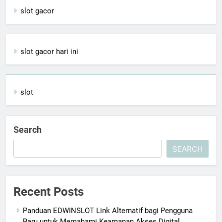
slot gacor
slot gacor hari ini
slot
Search
SEARCH
Recent Posts
Panduan EDWINSLOT Link Alternatif bagi Pengguna
Baru untuk Memahami Keamanan Akses Digital