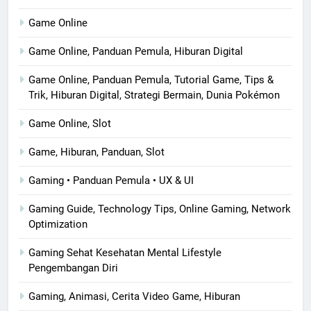
Game Online
Game Online, Panduan Pemula, Hiburan Digital
Game Online, Panduan Pemula, Tutorial Game, Tips &
Trik, Hiburan Digital, Strategi Bermain, Dunia Pokémon
Game Online, Slot
Game, Hiburan, Panduan, Slot
Gaming • Panduan Pemula • UX & UI
Gaming Guide, Technology Tips, Online Gaming, Network
Optimization
Gaming Sehat Kesehatan Mental Lifestyle
Pengembangan Diri
Gaming, Animasi, Cerita Video Game, Hiburan