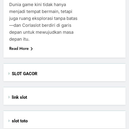
Dunia game kini tidak hanya
menjadi tempat bermain, tetapi
juga ruang eksplorasi tanpa batas
—dan Corlaslot berdiri di garis
depan untuk mewujudkan masa
depan itu.
Read More
SLOT GACOR
link slot
slot toto