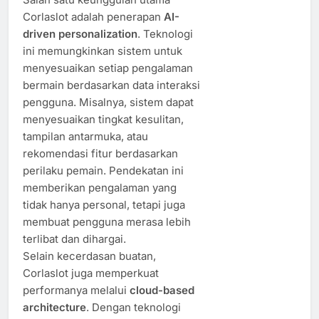
Corlaslot adalah penerapan
AI-
driven personalization
. Teknologi
ini memungkinkan sistem untuk
menyesuaikan setiap pengalaman
bermain berdasarkan data interaksi
pengguna. Misalnya, sistem dapat
menyesuaikan tingkat kesulitan,
tampilan antarmuka, atau
rekomendasi fitur berdasarkan
perilaku pemain. Pendekatan ini
memberikan pengalaman yang
tidak hanya personal, tetapi juga
membuat pengguna merasa lebih
terlibat dan dihargai.
Selain kecerdasan buatan,
Corlaslot juga memperkuat
performanya melalui
cloud-based
architecture
. Dengan teknologi