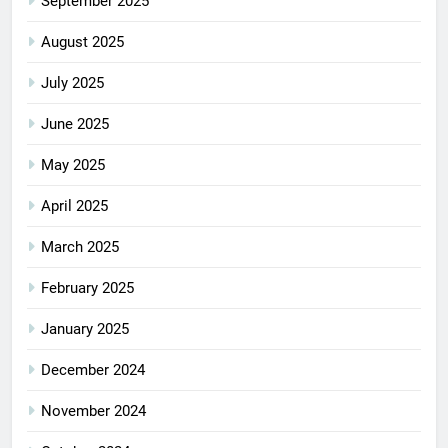
September 2025
August 2025
July 2025
June 2025
May 2025
April 2025
March 2025
February 2025
January 2025
December 2024
November 2024