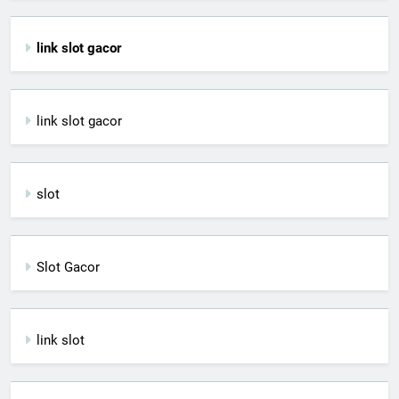
link slot gacor
link slot gacor
slot
Slot Gacor
link slot