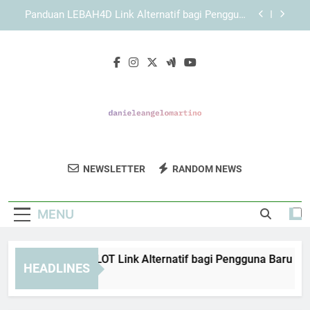
Skip
KAYA787 Alternatif dengan Pengalaman Akses
to
yang Konsisten dan Terarah
content
Cara Membersihkan Cache saat KAYA787
Alternatif Tidak Terbuka Sempurna
Panduan EDWINSLOT Link Alternatif bagi
Pengguna Baru untuk Memahami Keamanan
Akses Digital
Panduan LEBAH4D Link Alternatif bagi Pengguna
Baru untuk Memahami Risiko Akses Digital
KAYA787 Alternatif dengan Pengalaman Akses
yang Konsisten dan Terarah
Daniele Angelo
Jelajahi Karya Seni Kreatif Dari Daniele
Cara Membersihkan Cache saat KAYA787
NEWSLETTER
RANDOM NEWS
Martino
Alternatif Tidak Terbuka Sempurna
Angelo Martino.
MENU
nduan EDWINSLOT Link Alternatif bagi Pengguna Baru untuk
HEADLINES
Weeks Ago