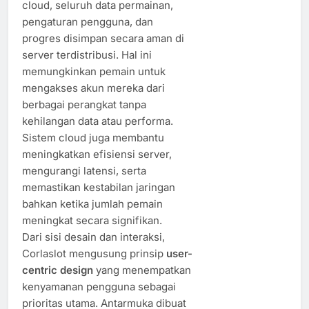
cloud, seluruh data permainan,
pengaturan pengguna, dan
progres disimpan secara aman di
server terdistribusi. Hal ini
memungkinkan pemain untuk
mengakses akun mereka dari
berbagai perangkat tanpa
kehilangan data atau performa.
Sistem cloud juga membantu
meningkatkan efisiensi server,
mengurangi latensi, serta
memastikan kestabilan jaringan
bahkan ketika jumlah pemain
meningkat secara signifikan.
Dari sisi desain dan interaksi,
Corlaslot mengusung prinsip
user-
centric design
yang menempatkan
kenyamanan pengguna sebagai
prioritas utama. Antarmuka dibuat