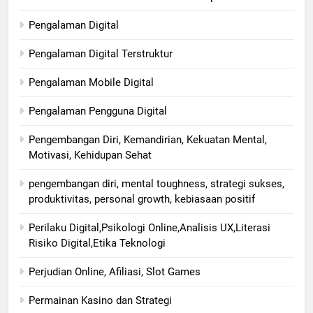
Pengalaman Digital
Pengalaman Digital Terstruktur
Pengalaman Mobile Digital
Pengalaman Pengguna Digital
Pengembangan Diri, Kemandirian, Kekuatan Mental,
Motivasi, Kehidupan Sehat
pengembangan diri, mental toughness, strategi sukses,
produktivitas, personal growth, kebiasaan positif
Perilaku Digital,Psikologi Online,Analisis UX,Literasi
Risiko Digital,Etika Teknologi
Perjudian Online, Afiliasi, Slot Games
Permainan Kasino dan Strategi