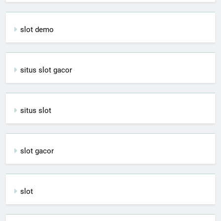
slot demo
situs slot gacor
situs slot
slot gacor
slot