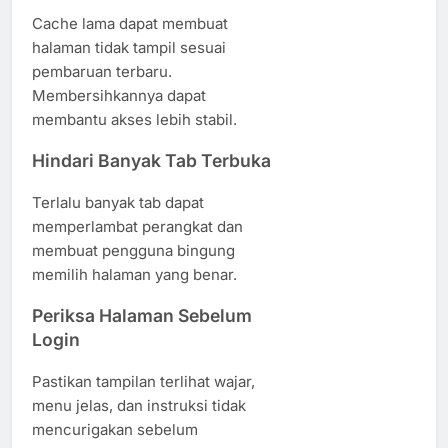
Cache lama dapat membuat
halaman tidak tampil sesuai
pembaruan terbaru.
Membersihkannya dapat
membantu akses lebih stabil.
Hindari Banyak Tab Terbuka
Terlalu banyak tab dapat
memperlambat perangkat dan
membuat pengguna bingung
memilih halaman yang benar.
Periksa Halaman Sebelum
Login
Pastikan tampilan terlihat wajar,
menu jelas, dan instruksi tidak
mencurigakan sebelum