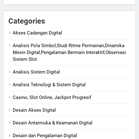
Categories
Akses Cadangan Digital
Analisis Pola Simbol,Studi Ritme Permainan,Dinamika
Mesin Digital,Pengalaman Bermain Interaktif,Observasi
Sistem Slot
Analisis Sistem Digital
Analisis Teknologi & Sistem Digital
Casino, Slot Online, Jackpot Progresif
Desain Akses Digital
Desain Antarmuka & Keamanan Digital
Desain dan Pengalaman Digital