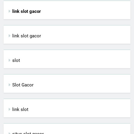
link slot gacor
link slot gacor
slot
Slot Gacor
link slot