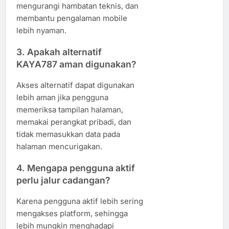
mengurangi hambatan teknis, dan
membantu pengalaman mobile
lebih nyaman.
3. Apakah alternatif
KAYA787 aman digunakan?
Akses alternatif dapat digunakan
lebih aman jika pengguna
memeriksa tampilan halaman,
memakai perangkat pribadi, dan
tidak memasukkan data pada
halaman mencurigakan.
4. Mengapa pengguna aktif
perlu jalur cadangan?
Karena pengguna aktif lebih sering
mengakses platform, sehingga
lebih mungkin menghadapi