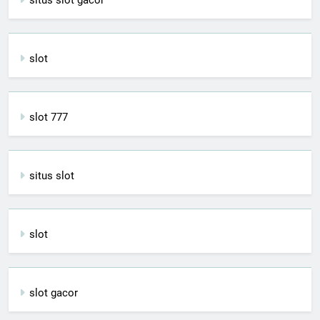
situs slot gacor
slot
slot 777
situs slot
slot
slot gacor