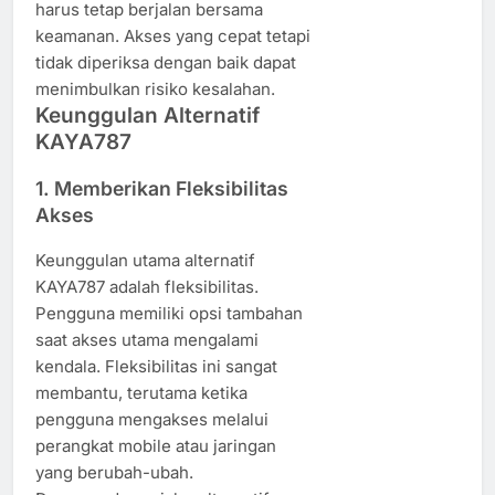
harus tetap berjalan bersama
keamanan. Akses yang cepat tetapi
tidak diperiksa dengan baik dapat
menimbulkan risiko kesalahan.
Keunggulan Alternatif
KAYA787
1. Memberikan Fleksibilitas
Akses
Keunggulan utama alternatif
KAYA787 adalah fleksibilitas.
Pengguna memiliki opsi tambahan
saat akses utama mengalami
kendala. Fleksibilitas ini sangat
membantu, terutama ketika
pengguna mengakses melalui
perangkat mobile atau jaringan
yang berubah-ubah.