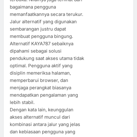
bagaimana pengguna
memanfaatkannya secara terukur.
Jalur alternatif yang digunakan
sembarangan justru dapat
membuat pengguna bingung.
Alternatif KAYA787 sebaiknya
dipahami sebagai solusi
pendukung saat akses utama tidak
optimal. Pengguna aktif yang
disiplin memeriksa halaman,
memperbarui browser, dan
menjaga perangkat biasanya
mendapatkan pengalaman yang
lebih stabil.
Dengan kata lain, keunggulan
akses alternatif muncul dari
kombinasi antara jalur yang jelas
dan kebiasaan pengguna yang