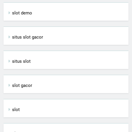
slot demo
situs slot gacor
situs slot
slot gacor
slot