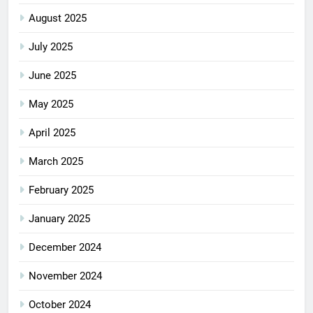
August 2025
July 2025
June 2025
May 2025
April 2025
March 2025
February 2025
January 2025
December 2024
November 2024
October 2024