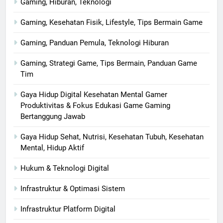
Gaming, Hiburan, Teknologi
Gaming, Kesehatan Fisik, Lifestyle, Tips Bermain Game
Gaming, Panduan Pemula, Teknologi Hiburan
Gaming, Strategi Game, Tips Bermain, Panduan Game
Tim
Gaya Hidup Digital Kesehatan Mental Gamer
Produktivitas & Fokus Edukasi Game Gaming
Bertanggung Jawab
Gaya Hidup Sehat, Nutrisi, Kesehatan Tubuh, Kesehatan
Mental, Hidup Aktif
Hukum & Teknologi Digital
Infrastruktur & Optimasi Sistem
Infrastruktur Platform Digital