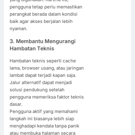
pengguna tetap perlu memastikan
perangkat berada dalam kondisi
baik agar akses berjalan lebih
nyaman.
3. Membantu Mengurangi
Hambatan Teknis
Hambatan teknis seperti cache
lama, browser usang, atau jaringan
lambat dapat terjadi kapan saja.
Jalur alternatif dapat menjadi
solusi pendukung setelah
pengguna memeriksa faktor teknis
dasar.
Pengguna aktif yang memahami
langkah ini biasanya lebih siap
menghadapi kendala tanpa panik
atau membuka halaman secara