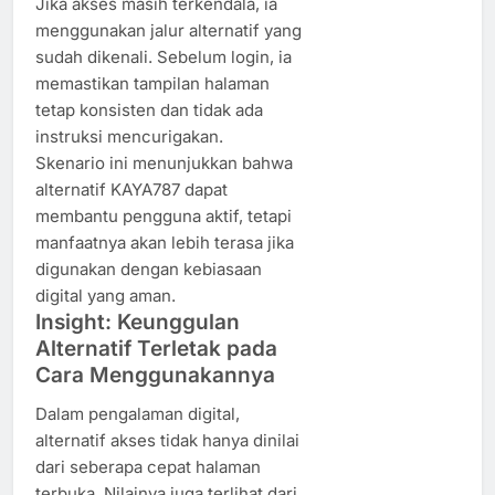
Jika akses masih terkendala, ia
menggunakan jalur alternatif yang
sudah dikenali. Sebelum login, ia
memastikan tampilan halaman
tetap konsisten dan tidak ada
instruksi mencurigakan.
Skenario ini menunjukkan bahwa
alternatif KAYA787 dapat
membantu pengguna aktif, tetapi
manfaatnya akan lebih terasa jika
digunakan dengan kebiasaan
digital yang aman.
Insight: Keunggulan
Alternatif Terletak pada
Cara Menggunakannya
Dalam pengalaman digital,
alternatif akses tidak hanya dinilai
dari seberapa cepat halaman
terbuka. Nilainya juga terlihat dari