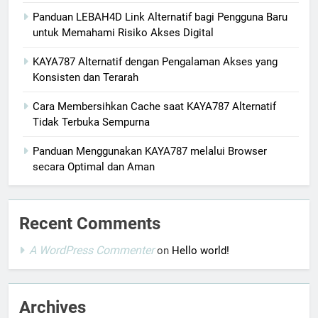
Panduan LEBAH4D Link Alternatif bagi Pengguna Baru
untuk Memahami Risiko Akses Digital
KAYA787 Alternatif dengan Pengalaman Akses yang
Konsisten dan Terarah
Cara Membersihkan Cache saat KAYA787 Alternatif
Tidak Terbuka Sempurna
Panduan Menggunakan KAYA787 melalui Browser
secara Optimal dan Aman
Recent Comments
A WordPress Commenter
on
Hello world!
Archives