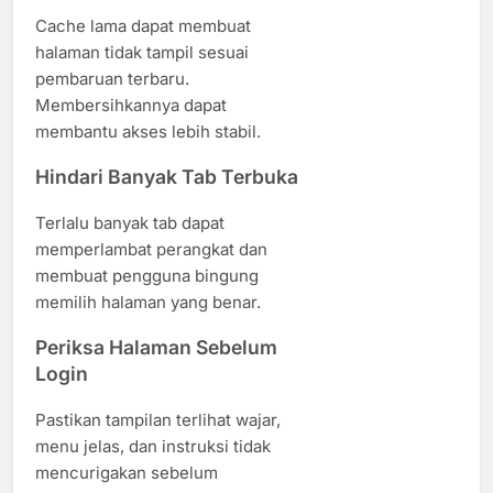
Cache lama dapat membuat
halaman tidak tampil sesuai
pembaruan terbaru.
Membersihkannya dapat
membantu akses lebih stabil.
Hindari Banyak Tab Terbuka
Terlalu banyak tab dapat
memperlambat perangkat dan
membuat pengguna bingung
memilih halaman yang benar.
Periksa Halaman Sebelum
Login
Pastikan tampilan terlihat wajar,
menu jelas, dan instruksi tidak
mencurigakan sebelum