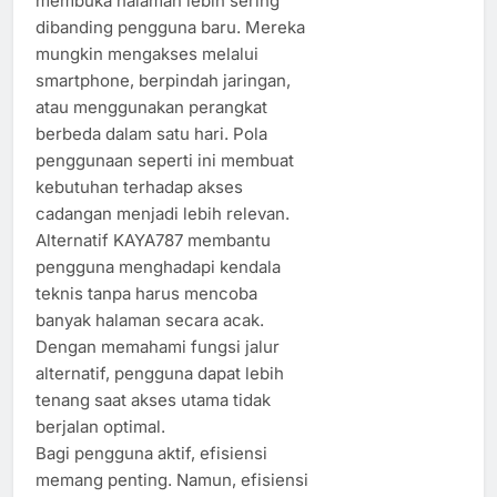
membuka halaman lebih sering
dibanding pengguna baru. Mereka
mungkin mengakses melalui
smartphone, berpindah jaringan,
atau menggunakan perangkat
berbeda dalam satu hari. Pola
penggunaan seperti ini membuat
kebutuhan terhadap akses
cadangan menjadi lebih relevan.
Alternatif KAYA787 membantu
pengguna menghadapi kendala
teknis tanpa harus mencoba
banyak halaman secara acak.
Dengan memahami fungsi jalur
alternatif, pengguna dapat lebih
tenang saat akses utama tidak
berjalan optimal.
Bagi pengguna aktif, efisiensi
memang penting. Namun, efisiensi