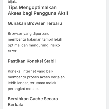
bijak.
Tips Mengoptimalkan
Akses bagi Pengguna Aktif
Gunakan Browser Terbaru
Browser yang diperbarui
membantu halaman tampil lebih
optimal dan mengurangi risiko
error.
Pastikan Koneksi Stabil
Koneksi internet yang baik
membantu proses akses berjalan
lebih lancar, terutama melalui
perangkat mobile.
Bersihkan Cache Secara
Berkala