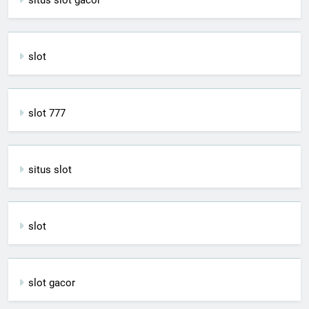
situs slot gacor
slot
slot 777
situs slot
slot
slot gacor