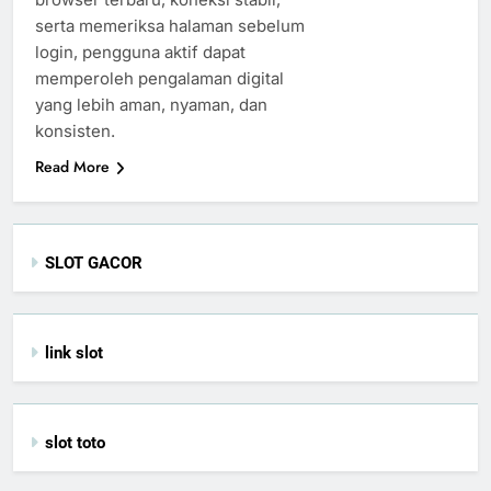
serta memeriksa halaman sebelum
login, pengguna aktif dapat
memperoleh pengalaman digital
yang lebih aman, nyaman, dan
konsisten.
Read More
SLOT GACOR
link slot
slot toto