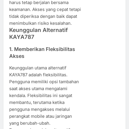
harus tetap berjalan bersama
keamanan. Akses yang cepat tetapi
tidak diperiksa dengan baik dapat
menimbulkan risiko kesalahan.
Keunggulan Alternatif
KAYA787
1. Memberikan Fleksibilitas
Akses
Keunggulan utama alternatif
KAYA787 adalah fleksibilitas.
Pengguna memiliki opsi tambahan
saat akses utama mengalami
kendala. Fleksibilitas ini sangat
membantu, terutama ketika
pengguna mengakses melalui
perangkat mobile atau jaringan
yang berubah-ubah.