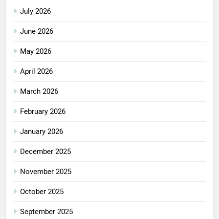
July 2026
June 2026
May 2026
April 2026
March 2026
February 2026
January 2026
December 2025
November 2025
October 2025
September 2025