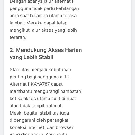
Dengan adanya jalur alternatif,
pengguna tidak perlu kehilangan
arah saat halaman utama terasa
lambat. Mereka dapat tetap
mengikuti alur akses yang lebih
terarah.
2. Mendukung Akses Harian
yang Lebih Stabil
Stabilitas menjadi kebutuhan
penting bagi pengguna aktif.
Alternatif KAYA787 dapat
membantu mengurangi hambatan
ketika akses utama sulit dimuat
atau tidak tampil optimal.
Meski begitu, stabilitas juga
dipengaruhi oleh perangkat,
koneksi internet, dan browser
yang digunakan. Karena itu,