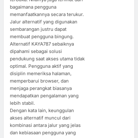
bagaimana pengguna
memanfaatkannya secara terukur.
Jalur alternatif yang digunakan
sembarangan justru dapat
membuat pengguna bingung.
Alternatif KAYA787 sebaiknya
dipahami sebagai solusi
pendukung saat akses utama tidak
optimal. Pengguna aktif yang
disiplin memeriksa halaman,
memperbarui browser, dan
menjaga perangkat biasanya
mendapatkan pengalaman yang
lebih stabil.
Dengan kata lain, keunggulan
akses alternatif muncul dari
kombinasi antara jalur yang jelas
dan kebiasaan pengguna yang