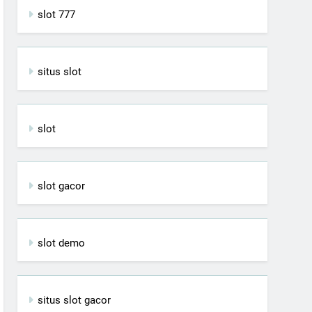
slot 777
situs slot
slot
slot gacor
slot demo
situs slot gacor