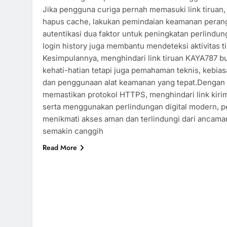
Jika pengguna curiga pernah memasuki link tiruan, 
hapus cache, lakukan pemindaian keamanan perangk
autentikasi dua faktor untuk peningkatan perlindu
login history juga membantu mendeteksi aktivitas ti
Kesimpulannya, menghindari link tiruan KAYA787 b
kehati-hatian tetapi juga pemahaman teknis, kebia
dan penggunaan alat keamanan yang tepat.Dengan
memastikan protokol HTTPS, menghindari link kir
serta menggunakan perlindungan digital modern, 
menikmati akses aman dan terlindungi dari ancama
semakin canggih
Read More