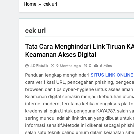
Home
cek url
cek url
Tata Cara Menghindari Link Tiruan 
Keamanan Akses Digital
409bb56
9 Months Ago
0
6 Mins
Panduan lengkap menghindari
SITUS LINK ONLIN
cara verifikasi URL, pencegahan phishing, penge
browser, dan tips cyber-hygiene untuk akses aman
Keamanan digital semakin menjadi kebutuhan utam
internet modern, terutama ketika mengakses plat
kredensial login.Untuk pengguna KAYA787, salah s
sering muncul adalah link tiruan yang dibuat untu
informasi sensitif.Metode ini dikenal sebagai phis
salah satu teknik paling umum dalam kejahatan si