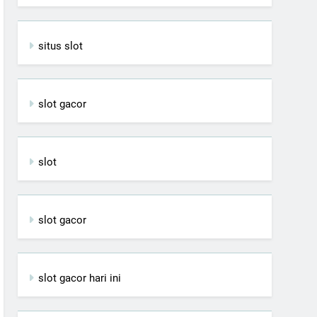
situs slot
slot gacor
slot
slot gacor
slot gacor hari ini