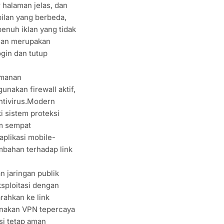
r halaman jelas, dan
ilan yang berbeda,
enuh iklan yang tidak
inan merupakan
ogin dan tutup
amanan
unakan firewall aktif,
antivirus.Modern
i sistem proteksi
um sempat
plikasi mobile-
mbahan terhadap link
 jaringan publik
ksploitasi dengan
rahkan ke link
gunakan VPN tepercaya
si tetap aman