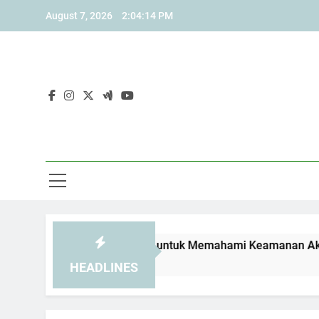
Skip
August 7, 2026
2:04:15 PM
to
content
Dan
Jelajahi K
agi Pengguna Baru untuk Memahami Keamanan Akses Digital
HEADLINES