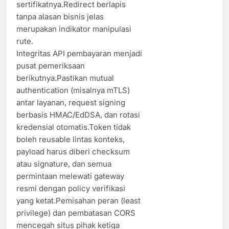
sertifikatnya.Redirect berlapis
tanpa alasan bisnis jelas
merupakan indikator manipulasi
rute.
Integritas API pembayaran menjadi
pusat pemeriksaan
berikutnya.Pastikan mutual
authentication (misalnya mTLS)
antar layanan, request signing
berbasis HMAC/EdDSA, dan rotasi
kredensial otomatis.Token tidak
boleh reusable lintas konteks,
payload harus diberi checksum
atau signature, dan semua
permintaan melewati gateway
resmi dengan policy verifikasi
yang ketat.Pemisahan peran (least
privilege) dan pembatasan CORS
mencegah situs pihak ketiga