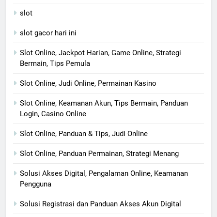
slot
slot gacor hari ini
Slot Online, Jackpot Harian, Game Online, Strategi
Bermain, Tips Pemula
Slot Online, Judi Online, Permainan Kasino
Slot Online, Keamanan Akun, Tips Bermain, Panduan
Login, Casino Online
Slot Online, Panduan & Tips, Judi Online
Slot Online, Panduan Permainan, Strategi Menang
Solusi Akses Digital, Pengalaman Online, Keamanan
Pengguna
Solusi Registrasi dan Panduan Akses Akun Digital