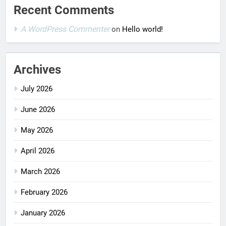
Recent Comments
A WordPress Commenter
on
Hello world!
Archives
July 2026
June 2026
May 2026
April 2026
March 2026
February 2026
January 2026