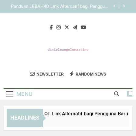
Skip
KAYA787 Alternatif dengan Pengalaman Akses
to
yang Konsisten dan Terarah
content
Cara Membersihkan Cache saat KAYA787
Alternatif Tidak Terbuka Sempurna
Panduan EDWINSLOT Link Alternatif bagi
Pengguna Baru untuk Memahami Keamanan
Akses Digital
Panduan LEBAH4D Link Alternatif bagi Pengguna
Baru untuk Memahami Risiko Akses Digital
KAYA787 Alternatif dengan Pengalaman Akses
yang Konsisten dan Terarah
Daniele Angelo
Jelajahi Karya Seni Kreatif Dari Daniele
Cara Membersihkan Cache saat KAYA787
NEWSLETTER
RANDOM NEWS
Martino
Alternatif Tidak Terbuka Sempurna
Angelo Martino.
MENU
nduan EDWINSLOT Link Alternatif bagi Pengguna Baru untuk
HEADLINES
Weeks Ago