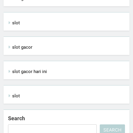
slot
slot gacor
slot gacor hari ini
slot
Search
SEARCH