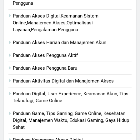
Pengguna
Panduan Akses Digital,Keamanan Sistem
Online,Manajemen Akses,Optimalisasi
Layanan,Pengalaman Pengguna
Panduan Akses Harian dan Manajemen Akun
Panduan Akses Pengguna Aktif
Panduan Akses Pengguna Baru
Panduan Aktivitas Digital dan Manajemen Akses
Panduan Digital, User Experience, Keamanan Akun, Tips
Teknologi, Game Online
Panduan Game, Tips Gaming, Game Online, Kesehatan
Digital, Manajemen Waktu, Edukasi Gaming, Gaya Hidup
Sehat