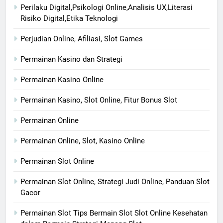
Perilaku Digital,Psikologi Online,Analisis UX,Literasi
Risiko Digital,Etika Teknologi
Perjudian Online, Afiliasi, Slot Games
Permainan Kasino dan Strategi
Permainan Kasino Online
Permainan Kasino, Slot Online, Fitur Bonus Slot
Permainan Online
Permainan Online, Slot, Kasino Online
Permainan Slot Online
Permainan Slot Online, Strategi Judi Online, Panduan Slot
Gacor
Permainan Slot Tips Bermain Slot Slot Online Kesehatan