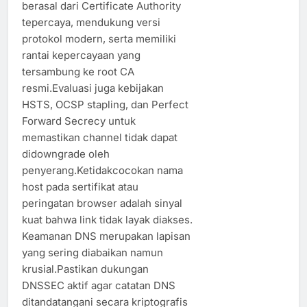
berasal dari Certificate Authority
tepercaya, mendukung versi
protokol modern, serta memiliki
rantai kepercayaan yang
tersambung ke root CA
resmi.Evaluasi juga kebijakan
HSTS, OCSP stapling, dan Perfect
Forward Secrecy untuk
memastikan channel tidak dapat
didowngrade oleh
penyerang.Ketidakcocokan nama
host pada sertifikat atau
peringatan browser adalah sinyal
kuat bahwa link tidak layak diakses.
Keamanan DNS merupakan lapisan
yang sering diabaikan namun
krusial.Pastikan dukungan
DNSSEC aktif agar catatan DNS
ditandatangani secara kriptografis