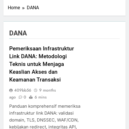
Home
DANA
DANA
Pemeriksaan Infrastruktur
Link DANA: Metodologi
Teknis untuk Menjaga
Keaslian Akses dan
Keamanan Transaksi
409bb56
9 months
ago
0
6 mins
Panduan komprehensif memeriksa
infrastruktur link DANA: validasi
domain, TLS, DNSSEC, WAF/CDN,
kebijakan redirect, integritas API,