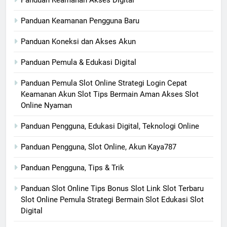
Panduan Keamanan Akses Digital
Panduan Keamanan Pengguna Baru
Panduan Koneksi dan Akses Akun
Panduan Pemula & Edukasi Digital
Panduan Pemula Slot Online Strategi Login Cepat
Keamanan Akun Slot Tips Bermain Aman Akses Slot
Online Nyaman
Panduan Pengguna, Edukasi Digital, Teknologi Online
Panduan Pengguna, Slot Online, Akun Kaya787
Panduan Pengguna, Tips & Trik
Panduan Slot Online Tips Bonus Slot Link Slot Terbaru
Slot Online Pemula Strategi Bermain Slot Edukasi Slot
Digital