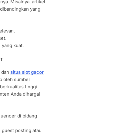
nya. Misalnya, artikel
h dibandingkan yang
elevan.
et.
 yang kuat.
t
n dan
situs slot gacor
ip oleh sumber
berkualitas tinggi
onten Anda dihargai
luencer di bidang
i guest posting atau