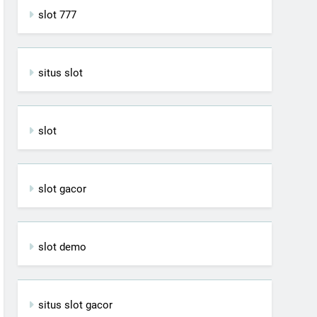
slot 777
situs slot
slot
slot gacor
slot demo
situs slot gacor