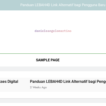
Panduan LEBAH4D Link Alternatif bagi Pengguna Baru
KAYA787 Alternatif dengan Pengala
Cara Membersihkan Cache saat KAYA78
Panduan EDWINSLOT Link Alternatif bagi Pengguna Baru un
iele Angelo Martino
Panduan LEBAH4D Link Alternatif bagi Pengguna Baru
arya Seni Kreatif Dari Daniele Angelo Martino.
KAYA787 Alternatif dengan Pengala
SAMPLE PAGE
Cara Membersihkan Cache saat KAYA78
Panduan LEBAH4D Link Alternatif bagi Pengguna Baru u
2 Weeks Ago