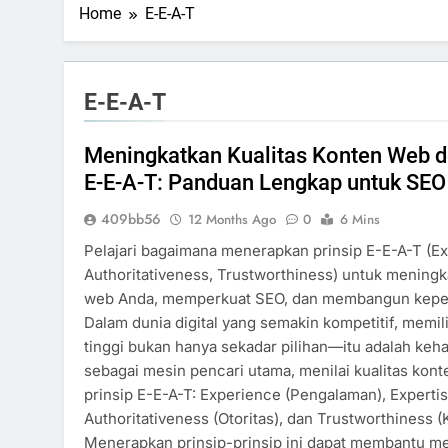
Home
E-E-A-T
E-E-A-T
Meningkatkan Kualitas Konten Web d
E-E-A-T: Panduan Lengkap untuk SEO 
409bb56
12 Months Ago
0
6 Mins
Pelajari bagaimana menerapkan prinsip E-E-A-T (Ex
Authoritativeness, Trustworthiness) untuk meningk
web Anda, memperkuat SEO, dan membangun kepe
Dalam dunia digital yang semakin kompetitif, memili
tinggi bukan hanya sekadar pilihan—itu adalah keh
sebagai mesin pencari utama, menilai kualitas kon
prinsip E-E-A-T: Experience (Pengalaman), Expertis
Authoritativeness (Otoritas), dan Trustworthiness 
Menerapkan prinsip-prinsip ini dapat membantu me