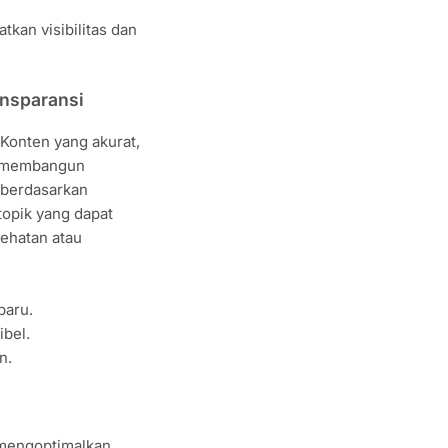
tkan visibilitas dan
ansparansi
 Konten yang akurat,
n membangun
 berdasarkan
topik yang dapat
ehatan atau
baru.
bel.
n.
 mengoptimalkan