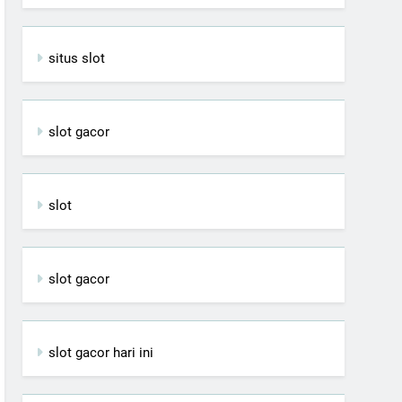
situs slot
slot gacor
slot
slot gacor
slot gacor hari ini