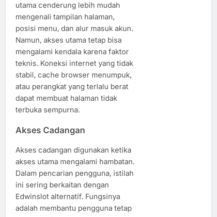
utama cenderung lebih mudah
mengenali tampilan halaman,
posisi menu, dan alur masuk akun.
Namun, akses utama tetap bisa
mengalami kendala karena faktor
teknis. Koneksi internet yang tidak
stabil, cache browser menumpuk,
atau perangkat yang terlalu berat
dapat membuat halaman tidak
terbuka sempurna.
Akses Cadangan
Akses cadangan digunakan ketika
akses utama mengalami hambatan.
Dalam pencarian pengguna, istilah
ini sering berkaitan dengan
Edwinslot alternatif. Fungsinya
adalah membantu pengguna tetap