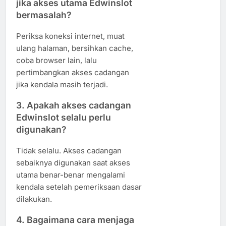
jika akses utama Edwinslot
bermasalah?
Periksa koneksi internet, muat
ulang halaman, bersihkan cache,
coba browser lain, lalu
pertimbangkan akses cadangan
jika kendala masih terjadi.
3. Apakah akses cadangan
Edwinslot selalu perlu
digunakan?
Tidak selalu. Akses cadangan
sebaiknya digunakan saat akses
utama benar-benar mengalami
kendala setelah pemeriksaan dasar
dilakukan.
4. Bagaimana cara menjaga