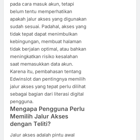
pada cara masuk akun, tetapi
belum tentu memperhatikan
apakah jalur akses yang digunakan
sudah sesuai. Padahal, akses yang
tidak tepat dapat menimbulkan
kebingungan, membuat halaman
tidak berjalan optimal, atau bahkan
meningkatkan risiko kesalahan
saat memasukkan data akun.
Karena itu, pembahasan tentang
Edwinslot dan pentingnya memilih
jalur akses yang tepat perlu dilihat
sebagai bagian dari literasi digital
pengguna.
Mengapa Pengguna Perlu
Memilih Jalur Akses
dengan Teliti?
Jalur akses adalah pintu awal