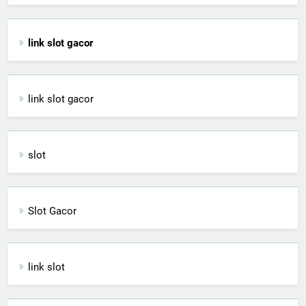
link slot gacor
link slot gacor
slot
Slot Gacor
link slot