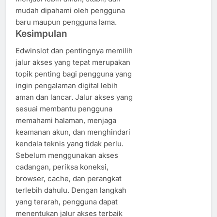
mudah dipahami oleh pengguna
baru maupun pengguna lama.
Kesimpulan
Edwinslot dan pentingnya memilih
jalur akses yang tepat merupakan
topik penting bagi pengguna yang
ingin pengalaman digital lebih
aman dan lancar. Jalur akses yang
sesuai membantu pengguna
memahami halaman, menjaga
keamanan akun, dan menghindari
kendala teknis yang tidak perlu.
Sebelum menggunakan akses
cadangan, periksa koneksi,
browser, cache, dan perangkat
terlebih dahulu. Dengan langkah
yang terarah, pengguna dapat
menentukan jalur akses terbaik