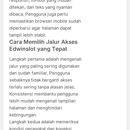
responsif, tombol yang mudah
ditekan, dan teks yang nyaman
dibaca. Pengguna juga perlu
memastikan browser mobile sudah
diperbarui agar halaman dapat
tampil lebih stabil.
Cara Memilih Jalur Akses
Edwinslot yang Tepat
Langkah pertama adalah mengenali
jalur yang paling sering digunakan
dan sudah familiar. Pengguna
sebaiknya tidak berganti akses
terlalu sering tanpa alasan jelas.
Konsistensi membantu pengguna
lebih mudah mengenali tampilan
halaman dan menghindari
kebingungan.
Langkah kedua adalah memeriksa
kondisi perangkat dan koneksi