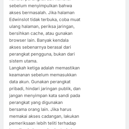
sebelum menyimpulkan bahwa
akses bermasalah. Jika halaman
Edwinslot tidak terbuka, coba muat
ulang halaman, periksa jaringan,
bersihkan cache, atau gunakan
browser lain. Banyak kendala
akses sebenarnya berasal dari
perangkat pengguna, bukan dari
sistem utama.
Langkah ketiga adalah memastikan
keamanan sebelum memasukkan
data akun. Gunakan perangkat
pribadi, hindari jaringan publik, dan
jangan menyimpan kata sandi pada
perangkat yang digunakan
bersama orang lain. Jika harus
memakai akses cadangan, lakukan
pemeriksaan lebih teliti terhadap