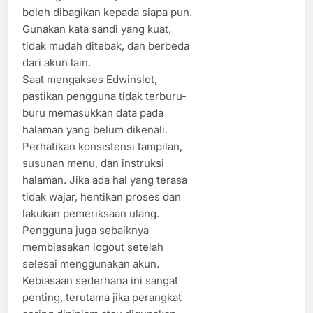
boleh dibagikan kepada siapa pun.
Gunakan kata sandi yang kuat,
tidak mudah ditebak, dan berbeda
dari akun lain.
Saat mengakses Edwinslot,
pastikan pengguna tidak terburu-
buru memasukkan data pada
halaman yang belum dikenali.
Perhatikan konsistensi tampilan,
susunan menu, dan instruksi
halaman. Jika ada hal yang terasa
tidak wajar, hentikan proses dan
lakukan pemeriksaan ulang.
Pengguna juga sebaiknya
membiasakan logout setelah
selesai menggunakan akun.
Kebiasaan sederhana ini sangat
penting, terutama jika perangkat