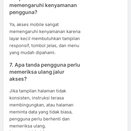
memengaruhi kenyamanan
pengguna?
Ya, akses mobile sangat
memengaruhi kenyamanan karena
layar kecil membutuhkan tampilan
responsif, tombol jelas, dan menu
yang mudah dipahami.
7. Apa tanda pengguna perlu
memeriksa ulang jalur
akses?
Jika tampilan halaman tidak
konsisten, instruksi terasa
membingungkan, atau halaman
meminta data yang tidak biasa,
pengguna perlu berhenti dan
memeriksa ulang.