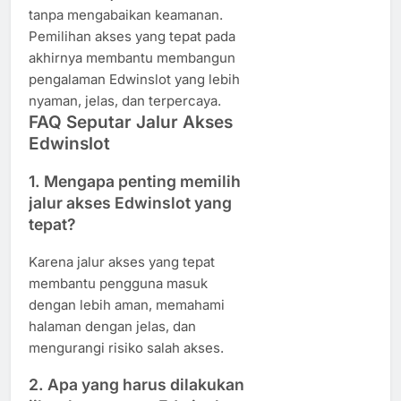
tanpa mengabaikan keamanan.
Pemilihan akses yang tepat pada
akhirnya membantu membangun
pengalaman Edwinslot yang lebih
nyaman, jelas, dan terpercaya.
FAQ Seputar Jalur Akses
Edwinslot
1. Mengapa penting memilih
jalur akses Edwinslot yang
tepat?
Karena jalur akses yang tepat
membantu pengguna masuk
dengan lebih aman, memahami
halaman dengan jelas, dan
mengurangi risiko salah akses.
2. Apa yang harus dilakukan