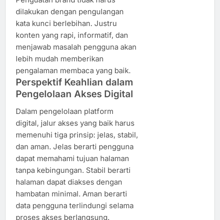
dilakukan dengan pengulangan
kata kunci berlebihan. Justru
konten yang rapi, informatif, dan
menjawab masalah pengguna akan
lebih mudah memberikan
pengalaman membaca yang baik.
Perspektif Keahlian dalam
Pengelolaan Akses Digital
Dalam pengelolaan platform
digital, jalur akses yang baik harus
memenuhi tiga prinsip: jelas, stabil,
dan aman. Jelas berarti pengguna
dapat memahami tujuan halaman
tanpa kebingungan. Stabil berarti
halaman dapat diakses dengan
hambatan minimal. Aman berarti
data pengguna terlindungi selama
proses akses berlangsung.