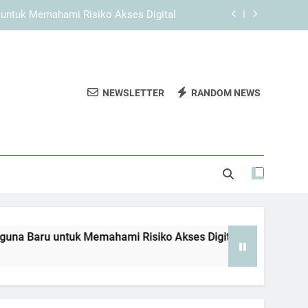
 untuk Memahami Risiko Akses Digital
man Akses yang Konsisten dan Terarah
7 Alternatif Tidak Terbuka Sempurna
NEWSLETTER
RANDOM NEWS
tuk Memahami Keamanan Akses Digital
 untuk Memahami Risiko Akses Digital
man Akses yang Konsisten dan Terarah
7 Alternatif Tidak Terbuka Sempurna
ntuk Memahami Risiko Akses Digital
KAYA787 Alternati
3 Weeks Ago