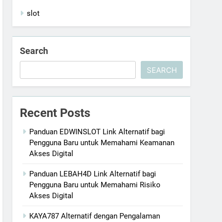
slot
Search
SEARCH
Recent Posts
Panduan EDWINSLOT Link Alternatif bagi
Pengguna Baru untuk Memahami Keamanan
Akses Digital
Panduan LEBAH4D Link Alternatif bagi
Pengguna Baru untuk Memahami Risiko
Akses Digital
KAYA787 Alternatif dengan Pengalaman