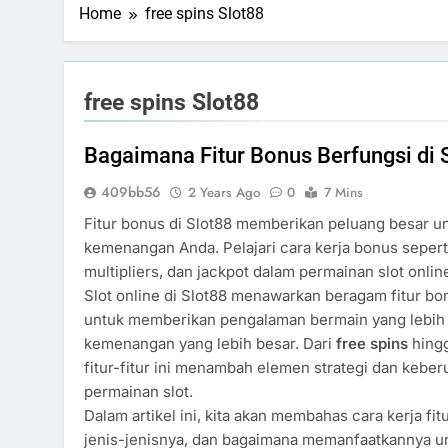
Home
free spins Slot88
free spins Slot88
Bagaimana Fitur Bonus Berfungsi di 
409bb56
2 Years Ago
0
7 Mins
Fitur bonus di Slot88 memberikan peluang besar u
kemenangan Anda. Pelajari cara kerja bonus seperti
multipliers, dan jackpot dalam permainan slot onlin
Slot online di Slot88 menawarkan beragam fitur b
untuk memberikan pengalaman bermain yang lebih
kemenangan yang lebih besar. Dari
free spins
hing
fitur-fitur ini menambah elemen strategi dan kebe
permainan slot.
Dalam artikel ini, kita akan membahas cara kerja fit
jenis-jenisnya, dan bagaimana memanfaatkannya u