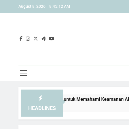
Skip
August 8, 2026
8:45:13 AM
to
content
Dan
Jelajahi K
agi Pengguna Baru untuk Memahami Keamanan Akses Digital
HEADLINES