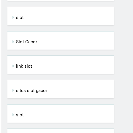
slot
Slot Gacor
link slot
situs slot gacor
slot