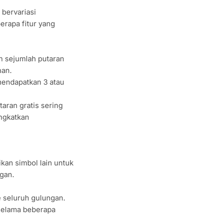
 bervariasi
erapa fitur yang
n sejumlah putaran
han.
endapatkan 3 atau
ran gratis sering
ingkatkan
an simbol lain untuk
gan.
 seluruh gulungan.
selama beberapa