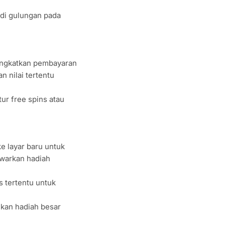
 di gulungan pada
ingkatkan pembayaran
nilai tertentu
ur free spins atau
 layar baru untuk
warkan hadiah
 tertentu untuk
kan hadiah besar