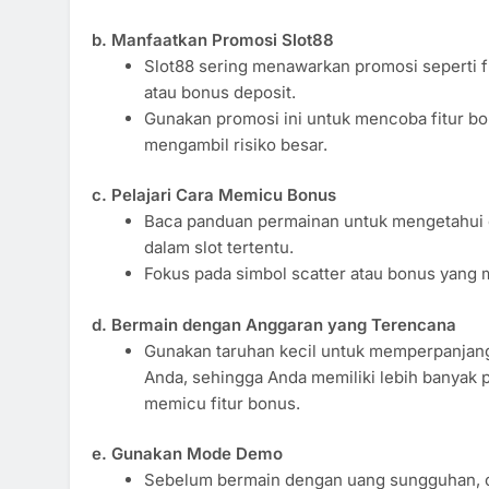
b. Manfaatkan Promosi Slot88
Slot88 sering menawarkan promosi seperti 
atau bonus deposit.
Gunakan promosi ini untuk mencoba fitur bo
mengambil risiko besar.
c. Pelajari Cara Memicu Bonus
Baca panduan permainan untuk mengetahui
dalam slot tertentu.
Fokus pada simbol scatter atau bonus yang m
d. Bermain dengan Anggaran yang Terencana
Gunakan taruhan kecil untuk memperpanjan
Anda, sehingga Anda memiliki lebih banyak 
memicu fitur bonus.
e. Gunakan Mode Demo
Sebelum bermain dengan uang sungguhan, 