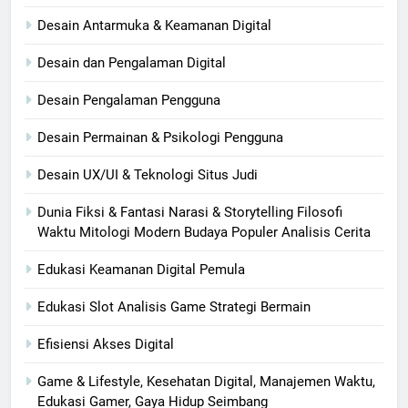
Desain Antarmuka & Keamanan Digital
Desain dan Pengalaman Digital
Desain Pengalaman Pengguna
Desain Permainan & Psikologi Pengguna
Desain UX/UI & Teknologi Situs Judi
Dunia Fiksi & Fantasi Narasi & Storytelling Filosofi
Waktu Mitologi Modern Budaya Populer Analisis Cerita
Edukasi Keamanan Digital Pemula
Edukasi Slot Analisis Game Strategi Bermain
Efisiensi Akses Digital
Game & Lifestyle, Kesehatan Digital, Manajemen Waktu,
Edukasi Gamer, Gaya Hidup Seimbang