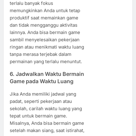
terlalu banyak fokus
memungkinkan Anda untuk tetap
produktif saat memainkan game
dan tidak mengganggu aktivitas
lainnya. Anda bisa bermain game
sambil menyelesaikan pekerjaan
ringan atau menikmati waktu luang
tanpa merasa terjebak dalam
permainan yang terlalu menuntut.
6.
Jadwalkan Waktu Bermain
Game pada Waktu Luang
Jika Anda memiliki jadwal yang
padat, seperti pekerjaan atau
sekolah, carilah waktu luang yang
tepat untuk bermain game.
Misalnya, Anda bisa bermain game
setelah makan siang, saat istirahat,