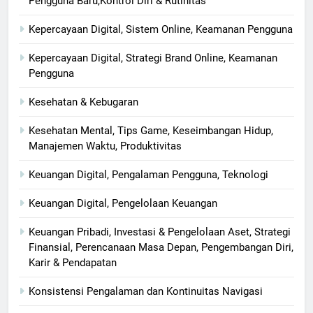
Pengguna Baru,Kontrol Diri & Rutinitas
Kepercayaan Digital, Sistem Online, Keamanan Pengguna
Kepercayaan Digital, Strategi Brand Online, Keamanan
Pengguna
Kesehatan & Kebugaran
Kesehatan Mental, Tips Game, Keseimbangan Hidup,
Manajemen Waktu, Produktivitas
Keuangan Digital, Pengalaman Pengguna, Teknologi
Keuangan Digital, Pengelolaan Keuangan
Keuangan Pribadi, Investasi & Pengelolaan Aset, Strategi
Finansial, Perencanaan Masa Depan, Pengembangan Diri,
Karir & Pendapatan
Konsistensi Pengalaman dan Kontinuitas Navigasi