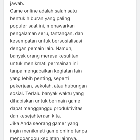
jawab.
Game online adalah salah satu
bentuk hiburan yang paling
populer saat ini, menawarkan
pengalaman seru, tantangan, dan
kesempatan untuk bersosialisasi
dengan pemain lain. Namun,
banyak orang merasa kesulitan
untuk menikmati permainan ini
tanpa mengabaikan kegiatan lain
yang lebih penting, seperti
pekerjaan, sekolah, atau hubungan
sosial. Terlalu banyak waktu yang
dihabiskan untuk bermain game
dapat mengganggu produktivitas
dan kesejahteraan kita.
Jika Anda seorang gamer yang
ingin menikmati game online tanpa
mengganggu kegiatan lainnya,