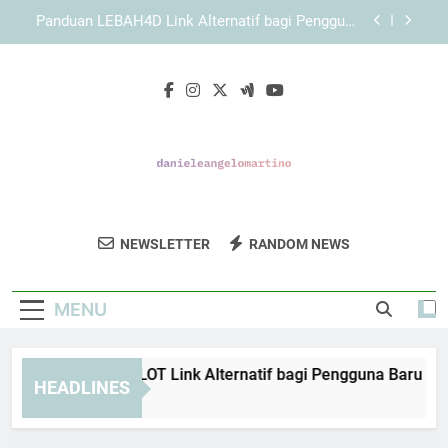
Skip
KAYA787 Alternatif dengan Pengalaman Akses
to
yang Konsisten dan Terarah
content
Cara Membersihkan Cache saat KAYA787
Alternatif Tidak Terbuka Sempurna
Panduan EDWINSLOT Link Alternatif bagi
Pengguna Baru untuk Memahami Keamanan
Akses Digital
Panduan LEBAH4D Link Alternatif bagi Pengguna
Baru untuk Memahami Risiko Akses Digital
KAYA787 Alternatif dengan Pengalaman Akses
yang Konsisten dan Terarah
Daniele Angelo
Jelajahi Karya Seni Kreatif Dari Daniele
Cara Membersihkan Cache saat KAYA787
NEWSLETTER
RANDOM NEWS
Martino
Alternatif Tidak Terbuka Sempurna
Angelo Martino.
MENU
nduan EDWINSLOT Link Alternatif bagi Pengguna Baru untuk
HEADLINES
Weeks Ago