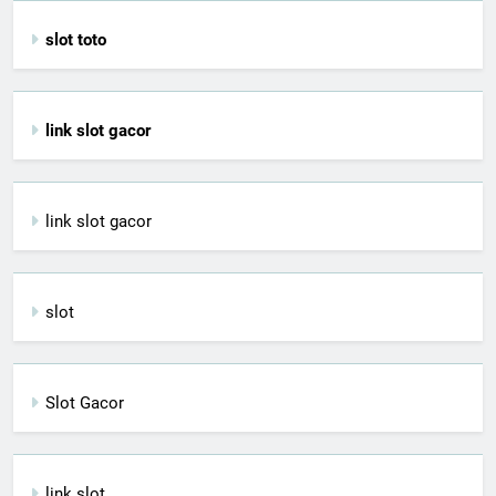
slot toto
link slot gacor
link slot gacor
slot
Slot Gacor
link slot