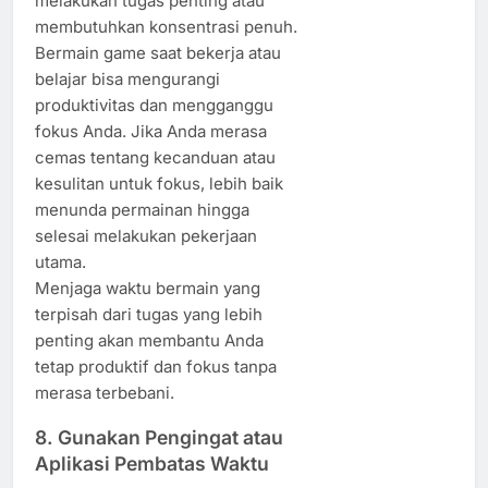
melakukan tugas penting atau
membutuhkan konsentrasi penuh.
Bermain game saat bekerja atau
belajar bisa mengurangi
produktivitas dan mengganggu
fokus Anda. Jika Anda merasa
cemas tentang kecanduan atau
kesulitan untuk fokus, lebih baik
menunda permainan hingga
selesai melakukan pekerjaan
utama.
Menjaga waktu bermain yang
terpisah dari tugas yang lebih
penting akan membantu Anda
tetap produktif dan fokus tanpa
merasa terbebani.
8.
Gunakan Pengingat atau
Aplikasi Pembatas Waktu