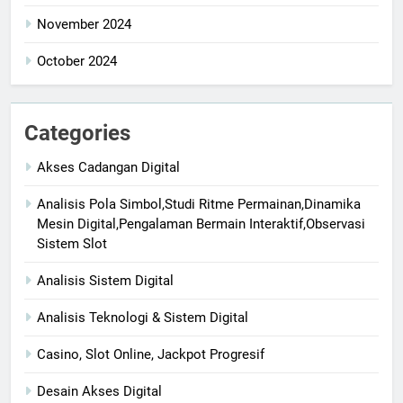
November 2024
October 2024
Categories
Akses Cadangan Digital
Analisis Pola Simbol,Studi Ritme Permainan,Dinamika
Mesin Digital,Pengalaman Bermain Interaktif,Observasi
Sistem Slot
Analisis Sistem Digital
Analisis Teknologi & Sistem Digital
Casino, Slot Online, Jackpot Progresif
Desain Akses Digital