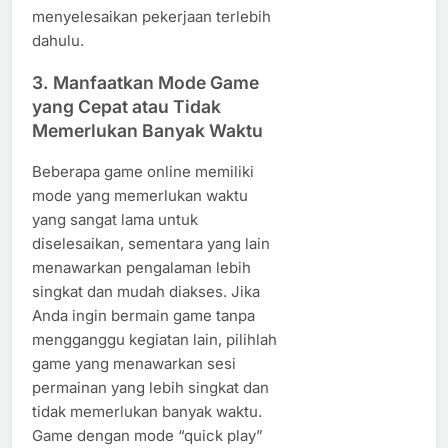
menyelesaikan pekerjaan terlebih
dahulu.
3.
Manfaatkan Mode Game
yang Cepat atau Tidak
Memerlukan Banyak Waktu
Beberapa game online memiliki
mode yang memerlukan waktu
yang sangat lama untuk
diselesaikan, sementara yang lain
menawarkan pengalaman lebih
singkat dan mudah diakses. Jika
Anda ingin bermain game tanpa
mengganggu kegiatan lain, pilihlah
game yang menawarkan sesi
permainan yang lebih singkat dan
tidak memerlukan banyak waktu.
Game dengan mode “quick play”