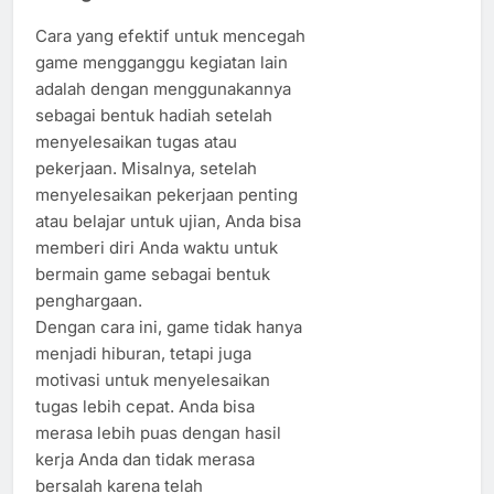
Cara yang efektif untuk mencegah
game mengganggu kegiatan lain
adalah dengan menggunakannya
sebagai bentuk hadiah setelah
menyelesaikan tugas atau
pekerjaan. Misalnya, setelah
menyelesaikan pekerjaan penting
atau belajar untuk ujian, Anda bisa
memberi diri Anda waktu untuk
bermain game sebagai bentuk
penghargaan.
Dengan cara ini, game tidak hanya
menjadi hiburan, tetapi juga
motivasi untuk menyelesaikan
tugas lebih cepat. Anda bisa
merasa lebih puas dengan hasil
kerja Anda dan tidak merasa
bersalah karena telah