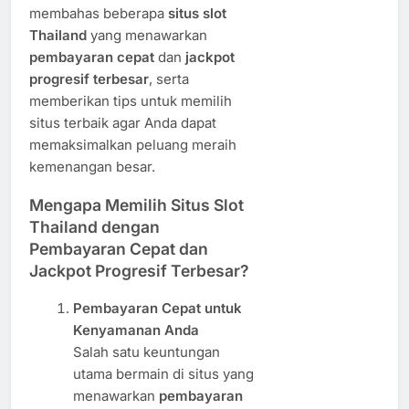
membahas beberapa
situs slot
Thailand
yang menawarkan
pembayaran cepat
dan
jackpot
progresif terbesar
, serta
memberikan tips untuk memilih
situs terbaik agar Anda dapat
memaksimalkan peluang meraih
kemenangan besar.
Mengapa Memilih Situs Slot
Thailand dengan
Pembayaran Cepat dan
Jackpot Progresif Terbesar?
Pembayaran Cepat untuk
Kenyamanan Anda
Salah satu keuntungan
utama bermain di situs yang
menawarkan
pembayaran