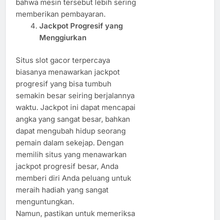
bahwa mesin tersebut lebih sering
memberikan pembayaran.
Jackpot Progresif yang
Menggiurkan
Situs slot gacor terpercaya
biasanya menawarkan jackpot
progresif yang bisa tumbuh
semakin besar seiring berjalannya
waktu. Jackpot ini dapat mencapai
angka yang sangat besar, bahkan
dapat mengubah hidup seorang
pemain dalam sekejap. Dengan
memilih situs yang menawarkan
jackpot progresif besar, Anda
memberi diri Anda peluang untuk
meraih hadiah yang sangat
menguntungkan.
Namun, pastikan untuk memeriksa