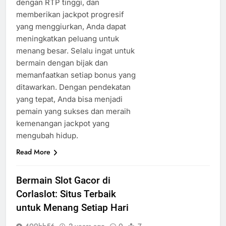
dengan RTP tinggi, dan
memberikan jackpot progresif
yang menggiurkan, Anda dapat
meningkatkan peluang untuk
menang besar. Selalu ingat untuk
bermain dengan bijak dan
memanfaatkan setiap bonus yang
ditawarkan. Dengan pendekatan
yang tepat, Anda bisa menjadi
pemain yang sukses dan meraih
kemenangan jackpot yang
mengubah hidup.
Read More
Bermain Slot Gacor di
Corlaslot: Situs Terbaik
untuk Menang Setiap Hari