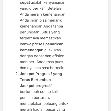
cepat
adalah kenyamanan
yang diberikan. Setelah
Anda meraih kemenangan,
Anda ingin bisa menarik
kemenangan Anda tanpa
penundaan. Situs yang
terpercaya memastikan
bahwa proses
penarikan
kemenangan
dilakukan
dengan cepat dan efisien,
memberi Anda rasa puas
dan nyaman saat bermain.
Jackpot Progresif yang
Terus Bertumbuh
Jackpot progresif
bertumbuh setiap kali
pemain bertaruh,
menciptakan peluang untuk
meraih hadiah besar yang