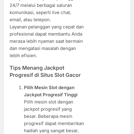
24/7 melalui berbagai saluran
komunikasi, seperti live chat,
email, atau telepon.
Layanan pelanggan yang cepat dan
profesional dapat membantu Anda
merasa lebih nyaman saat bermain
dan mengatasi masalah dengan
lebih efisien.
Tips Menang Jackpot
Progresif di Situs Slot Gacor
Pilih Mesin Slot dengan
Jackpot Progresif Tinggi
Pilih mesin slot dengan
jackpot progresif yang
besar. Beberapa mesin
progresif dapat memberikan
hadiah yang sangat besar,