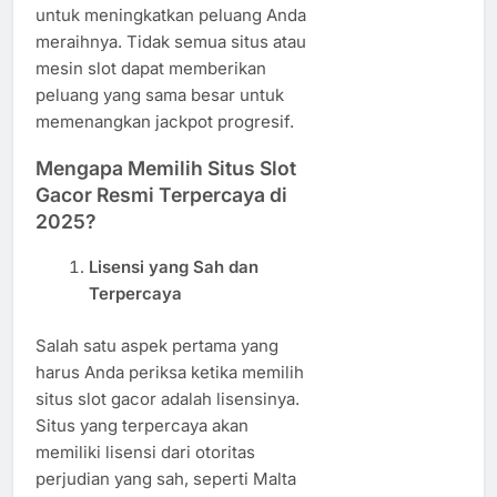
untuk meningkatkan peluang Anda
meraihnya. Tidak semua situs atau
mesin slot dapat memberikan
peluang yang sama besar untuk
memenangkan jackpot progresif.
Mengapa Memilih Situs Slot
Gacor Resmi Terpercaya di
2025?
Lisensi yang Sah dan
Terpercaya
Salah satu aspek pertama yang
harus Anda periksa ketika memilih
situs slot gacor adalah lisensinya.
Situs yang terpercaya akan
memiliki lisensi dari otoritas
perjudian yang sah, seperti Malta