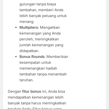
gulungan tanpa biaya
tambahan, memberi Anda
lebih banyak peluang untuk
menang.
Multipliers
: Mengalikan
kemenangan yang Anda
peroleh, meningkatkan
jumlah kemenangan yang
didapatkan.
Bonus Rounds
: Memberikan
kesempatan untuk
memenangkan hadiah
tambahan tanpa menambah
taruhan.
Dengan
fitur bonus
ini, Anda bisa
mendapatkan kemenangan lebih
banyak tanpa harus meningkatkan
taruhan Anda. Fitur bonus yang