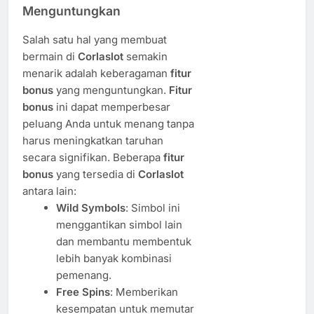
Menguntungkan
Salah satu hal yang membuat
bermain di
Corlaslot
semakin
menarik adalah keberagaman
fitur
bonus
yang menguntungkan.
Fitur
bonus
ini dapat memperbesar
peluang Anda untuk menang tanpa
harus meningkatkan taruhan
secara signifikan. Beberapa
fitur
bonus
yang tersedia di
Corlaslot
antara lain:
Wild Symbols
: Simbol ini
menggantikan simbol lain
dan membantu membentuk
lebih banyak kombinasi
pemenang.
Free Spins
: Memberikan
kesempatan untuk memutar