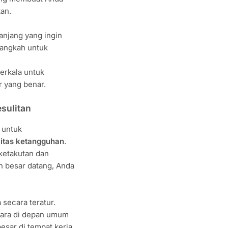
an.
anjang yang ingin
langkah untuk
erkala untuk
r yang benar.
sulitan
k untuk
itas ketangguhan
.
ketakutan dan
an besar datang, Anda
secara teratur.
icara di depan umum
sar di tempat kerja.