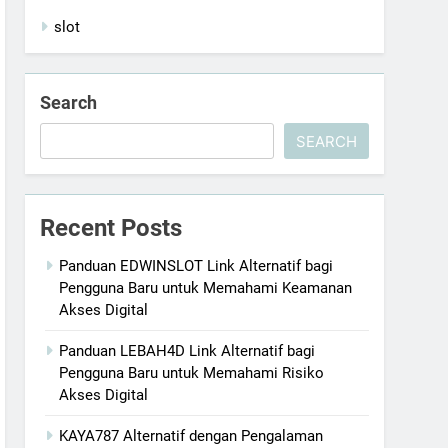
slot
Search
SEARCH
Recent Posts
Panduan EDWINSLOT Link Alternatif bagi
Pengguna Baru untuk Memahami Keamanan
Akses Digital
Panduan LEBAH4D Link Alternatif bagi
Pengguna Baru untuk Memahami Risiko
Akses Digital
KAYA787 Alternatif dengan Pengalaman