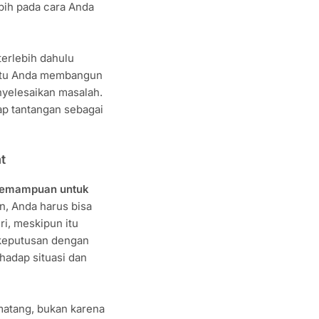
bih pada cara Anda
terlebih dahulu
ntu Anda membangun
yelesaikan masalah.
iap tantangan sebagai
t
emampuan untuk
n, Anda harus bisa
ri, meskipun itu
 keputusan dengan
hadap situasi dan
atang, bukan karena