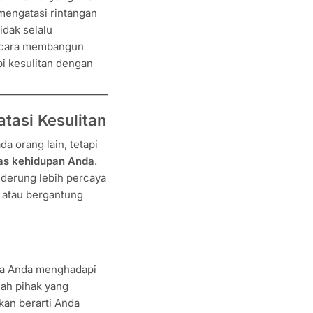
mengatasi rintangan
idak selalu
a cara membangun
i kesulitan dengan
tasi Kesulitan
a orang lain, tetapi
as kehidupan Anda
.
nderung lebih percaya
k atau bergantung
ika Anda menghadapi
ah pihak yang
kan berarti Anda