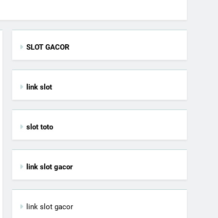
SLOT GACOR
link slot
slot toto
link slot gacor
link slot gacor