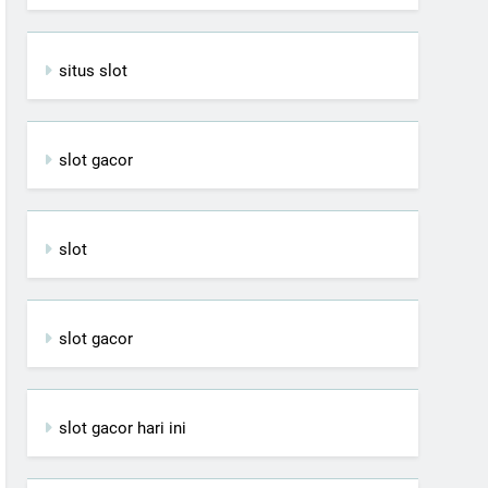
situs slot
slot gacor
slot
slot gacor
slot gacor hari ini