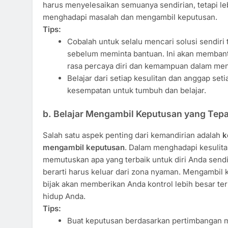
harus menyelesaikan semuanya sendirian, tetapi le
menghadapi masalah dan mengambil keputusan.
Tips:
Cobalah untuk selalu mencari solusi sendiri 
sebelum meminta bantuan. Ini akan memba
rasa percaya diri dan kemampuan dalam men
Belajar dari setiap kesulitan dan anggap set
kesempatan untuk tumbuh dan belajar.
b. Belajar Mengambil Keputusan yang Tepa
Salah satu aspek penting dari kemandirian adalah
k
mengambil keputusan
. Dalam menghadapi kesulita
memutuskan apa yang terbaik untuk diri Anda sendi
berarti harus keluar dari zona nyaman. Mengambil
bijak akan memberikan Anda kontrol lebih besar ter
hidup Anda.
Tips:
Buat keputusan berdasarkan pertimbangan m