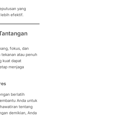
Keputusan yang
ebih efektif.
 Tantangan
ang, fokus, dan
h tekanan atau penuh
 kuat dapat
tetap menjaga
res
ngan berlatih
membantu Anda untuk
khawatiran tentang
ngan demikian, Anda