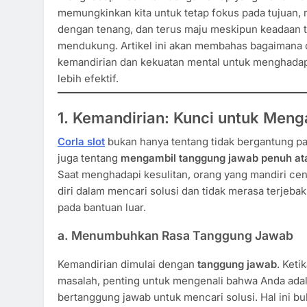
memungkinkan kita untuk tetap fokus pada tujuan, 
dengan tenang, dan terus maju meskipun keadaan t
mendukung. Artikel ini akan membahas bagaiman
kemandirian dan kekuatan mental untuk menghadap
lebih efektif.
1. Kemandirian: Kunci untuk Menga
Corla slot
bukan hanya tentang tidak bergantung pad
juga tentang
mengambil tanggung jawab penuh at
Saat menghadapi kesulitan, orang yang mandiri ce
diri dalam mencari solusi dan tidak merasa terjeba
pada bantuan luar.
a. Menumbuhkan Rasa Tanggung Jawab
Kemandirian dimulai dengan
tanggung jawab
. Ket
masalah, penting untuk mengenali bahwa Anda adal
bertanggung jawab untuk mencari solusi. Hal ini bu