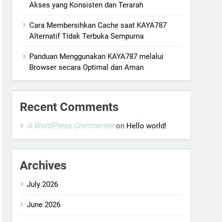
Akses yang Konsisten dan Terarah
Cara Membersihkan Cache saat KAYA787
Alternatif Tidak Terbuka Sempurna
Panduan Menggunakan KAYA787 melalui
Browser secara Optimal dan Aman
Recent Comments
A WordPress Commenter
on
Hello world!
Archives
July 2026
June 2026